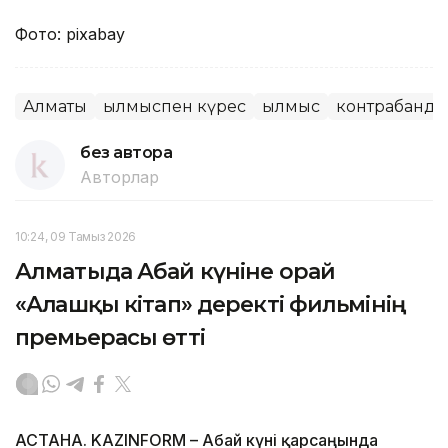
Фото: pixabay
Алматы
Қылмыспен күрес
Қылмыс
контрабанда
без автора
Авторлар
10:24, 09 Тамыз 2026
Алматыда Абай күніне орай
«Алғашқы кітап» деректі фильмінің
премьерасы өтті
АСТАНА. KAZINFORM – Абай күні қарсаңында