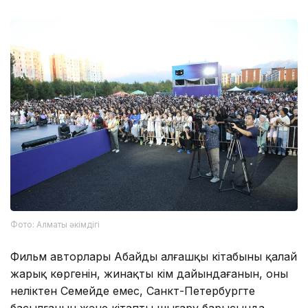
Фото: Алматы әкімдігі
Фильм авторлары Абайдың алғашқы кітабының қалай
жарық көргенін, жинақты кім дайындағанын, оның
неліктен Семейде емес, Санкт-Петербургте
басылғанын және кітапты шығару барысында