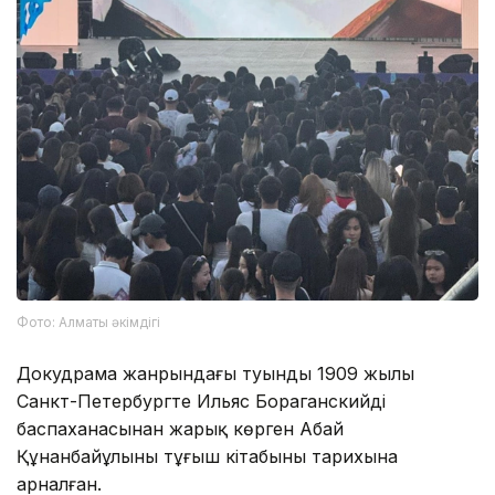
Фото: Алматы әкімдігі
Докудрама жанрындағы туынды 1909 жылы
Санкт-Петербургте Ильяс Бораганскийдің
баспаханасынан жарық көрген Абай
Құнанбайұлының тұңғыш кітабының тарихына
арналған.