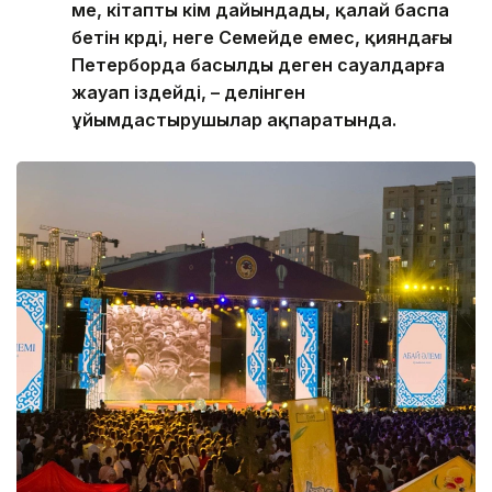
ме, кітапты кім дайындады, қалай баспа
бетін көрді, неге Семейде емес, қияндағы
Петерборда басылды деген сауалдарға
жауап іздейді, – делінген
ұйымдастырушылар ақпаратында.