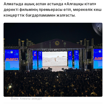
Алматыда ашық аспан астында «Алғашқы кітап»
деректі фильмінің премьерасы өтіп, мерекелік кеш
концерттік бағдарламамен жалғасты.
Фото: Алматы әкімдігі