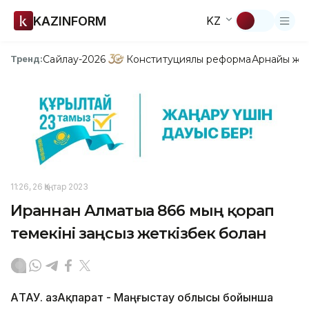
KAZINFORM
KZ
Сайлау-2026
Конституциялық реформа
Арнайы жо
Тренд:
11:26, 26 Қаңтар 2023
Ираннан Алматыға 866 мың қорап
темекіні заңсыз жеткізбек болған
АҚТАУ. ҚазАқпарат - Маңғыстау облысы бойынша