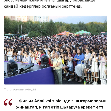
қандай кедергілер болғанын зерттейді.
Фото: Алматы әкімдігі
– Фильм Абай көзі тірісінде өз шығармаларын
жинақтап, кітап етіп шығаруға әрекет етті