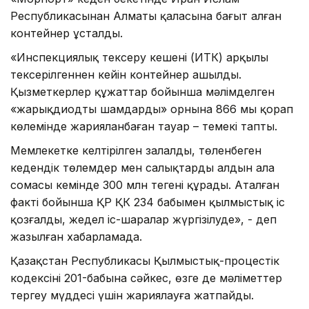
Республикасынан Алматы қаласына бағыт алған
контейнер ұсталды.
«Инспекциялық тексеру кешені (ИТК) арқылы
тексерілгеннен кейін контейнер ашылды.
Қызметкерлер құжаттар бойынша мәлімделген
«жарықдиодты шамдардың» орнына 866 мың қорап
көлемінде жарияланбаған тауар – темекі тапты.
Мемлекетке келтірілген залалдың, төленбеген
кедендік төлемдер мен салықтардың алдын ала
сомасы кемінде 300 млн теңгені құрады. Аталған
факті бойынша ҚР ҚК 234 бабымен қылмыстық іс
қозғалды, жедел іс-шаралар жүргізілуде», - деп
жазылған хабарламада.
Қазақстан Республикасы Қылмыстық-процестік
кодексінің 201-бабына сәйкес, өзге де мәліметтер
тергеу мүддесі үшін жариялауға жатпайды.