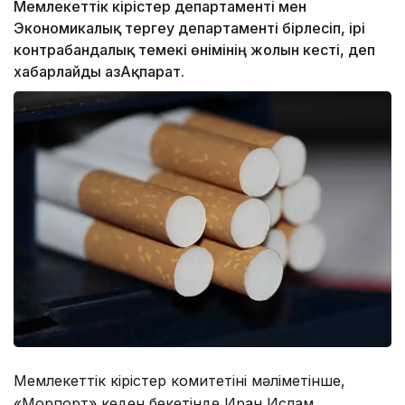
Мемлекеттік кірістер департаменті мен
Экономикалық тергеу департаменті бірлесіп, ірі
контрабандалық темекі өнімінің жолын кесті, деп
хабарлайды ҚазАқпарат.
Мемлекеттік кірістер комитетінің мәліметінше,
«Морпорт» кеден бекетінде Иран Ислам