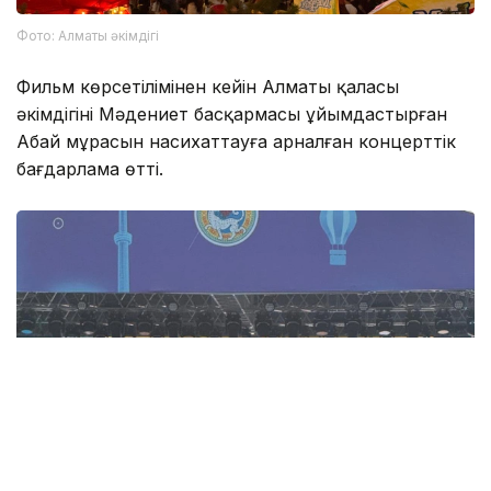
Фото: Алматы әкімдігі
Фильм көрсетілімінен кейін Алматы қаласы
әкімдігінің Мәдениет басқармасы ұйымдастырған
Абай мұрасын насихаттауға арналған концерттік
бағдарлама өтті.