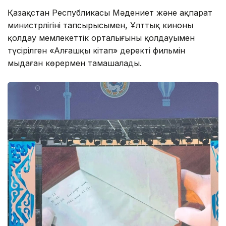
Қазақстан Республикасы Мәдениет және ақпарат
министрлігінің тапсырысымен, Ұлттық киноны
қолдау мемлекеттік орталығының қолдауымен
түсірілген «Алғашқы кітап» деректі фильмін
мыңдаған көрермен тамашалады.