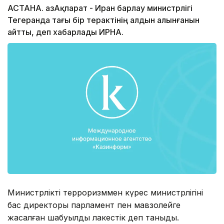
АСТАНА. ҚазАқпарат - Иран барлау министрлігі
Тегеранда тағы бір терактінің алдын алынғанын
айтты, деп хабарлады ИРНА.
Министрліктің терроризммен күрес министрлігінің
бас директоры парламент пен мавзолейге
жасалған шабуылды лаңкестік деп таныды.