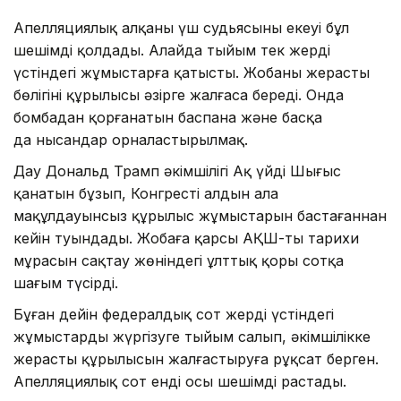
Апелляциялық алқаның үш судьясының екеуі бұл
шешімді қолдады. Алайда тыйым тек жердің
үстіндегі жұмыстарға қатысты. Жобаның жерасты
бөлігінің құрылысы әзірге жалғаса береді. Онда
бомбадан қорғанатын баспана және басқа
да нысандар орналастырылмақ.
Дау Дональд Трамп әкімшілігі Ақ үйдің Шығыс
қанатын бұзып, Конгрестің алдын ала
мақұлдауынсыз құрылыс жұмыстарын бастағаннан
кейін туындады. Жобаға қарсы АҚШ-тың тарихи
мұрасын сақтау жөніндегі ұлттық қоры сотқа
шағым түсірді.
Бұған дейін федералдық сот жердің үстіндегі
жұмыстарды жүргізуге тыйым салып, әкімшілікке
жерасты құрылысын жалғастыруға рұқсат берген.
Апелляциялық сот енді осы шешімді растады.