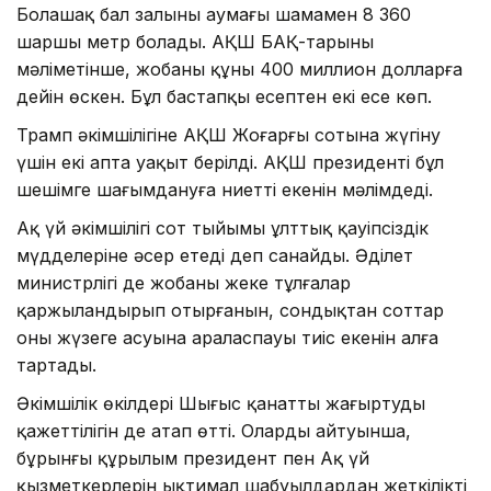
Болашақ бал залының аумағы шамамен 8 360
шаршы метр болады. АҚШ БАҚ-тарының
мәліметінше, жобаның құны 400 миллион долларға
дейін өскен. Бұл бастапқы есептен екі есе көп.
Трамп әкімшілігіне АҚШ Жоғарғы сотына жүгіну
үшін екі апта уақыт берілді. АҚШ президенті бұл
шешімге шағымдануға ниетті екенін мәлімдеді.
Ақ үй әкімшілігі сот тыйымы ұлттық қауіпсіздік
мүдделеріне әсер етеді деп санайды. Әділет
министрлігі де жобаны жеке тұлғалар
қаржыландырып отырғанын, сондықтан соттар
оның жүзеге асуына араласпауы тиіс екенін алға
тартады.
Әкімшілік өкілдері Шығыс қанатты жаңғыртудың
қажеттілігін де атап өтті. Олардың айтуынша,
бұрынғы құрылым президент пен Ақ үй
қызметкерлерін ықтимал шабуылдардан жеткілікті