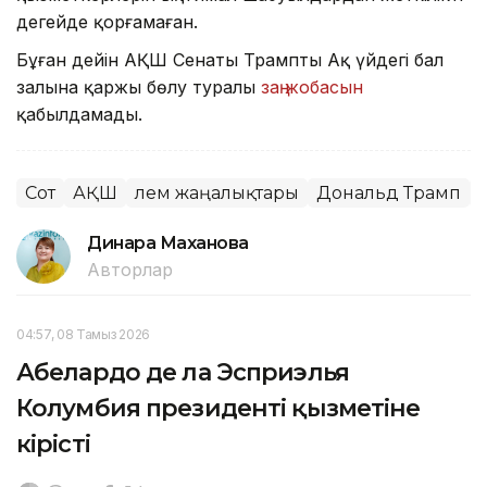
деңгейде қорғамаған.
Бұған дейін АҚШ Сенаты Трамптың Ақ үйдегі бал
залына қаржы бөлу туралы
заң жобасын
қабылдамады.
Сот
АҚШ
Әлем жаңалықтары
Дональд Трамп
Динара Маханова
Авторлар
04:57, 08 Тамыз 2026
Абелардо де ла Эсприэлья
Колумбия президенті қызметіне
кірісті