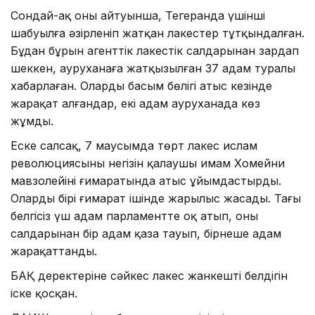
Сондай-ақ оның айтуынша, Тегеранда үшінші
шабуылға әзірленіп жатқан лаңкестер тұтқындалған.
Бұдан бұрын агенттік лаңкестік салдарынан зардап
шеккен, ауруханаға жатқызылған 37 адам туралы
хабарлаған. Олардың басым бөлігі атыс кезінде
жарақат алғандар, екі адам ауруханада көз
жұмды.
Еске салсақ, 7 маусымда төрт лаңкес ислам
революциясының негізін қалаушы имам Хомейни
мавзолейінің ғимаратында атыс ұйымдастырды.
Олардың бірі ғимарат ішінде жарылыс жасады. Тағы
белгісіз үш адам парламентте оқ атып, оның
салдарынан бір адам қаза тауып, бірнеше адам
жарақаттанды.
БАҚ деректеріне сәйкес лаңкес жанкешті белдігін
іске қосқан.