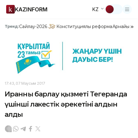
KAZINFORM
KZ
Сайлау-2026
Конституциялық реформа
Арнайы жо
Тренд:
17:43, 07 Маусым 2017
Иранның барлау қызметі Тегеранда
үшінші лаңкестік әрекетінің алдын
алды