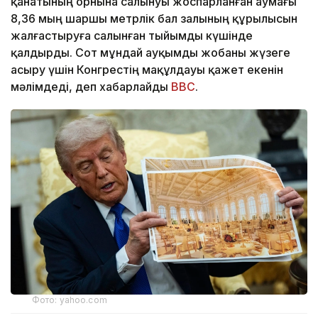
қанатының орнына салынуы жоспарланған аумағы
8,36 мың шаршы метрлік бал залының құрылысын
жалғастыруға салынған тыйымды күшінде
қалдырды. Сот мұндай ауқымды жобаны жүзеге
асыру үшін Конгрестің мақұлдауы қажет екенін
мәлімдеді, деп хабарлайды
BBC
.
Фото: yahoo.com