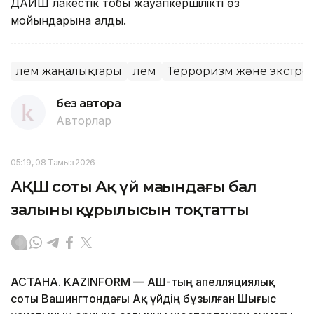
ДАИШ лаңкестік тобы жауапкершілікті өз
мойындарына алды.
Әлем жаңалықтары
Әлем
Терроризм және экстре
без автора
Авторлар
05:19, 08 Тамыз 2026
АҚШ соты Ақ үй маңындағы бал
залының құрылысын тоқтатты
АСТАНА. KAZINFORM — АҚШ-тың апелляциялық
соты Вашингтондағы Ақ үйдің бұзылған Шығыс