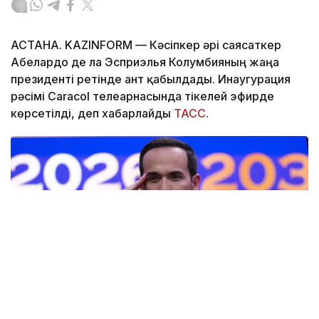
АСТАНА. KAZINFORM —
Кәсіпкер әрі саясаткер
Абелардо де ла Эсприэлья Колумбияның жаңа
президенті ретінде ант қабылдады. Инаугурация
рәсімі Caracol телеарнасында тікелей эфирде
көрсетілді, деп хабарлайды
ТАСС
.