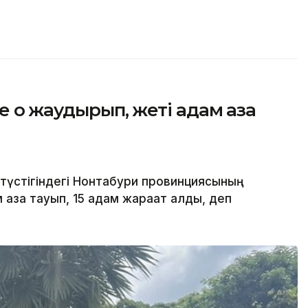
 оқ жаудырып, жеті адам қаза
түстігіндегі Нонтабури провинциясының
қаза тауып, 15 адам жарақат алды, деп