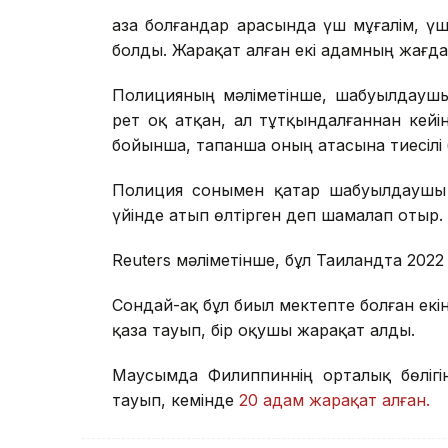
Қаза болғандар арасында үш мұғалім, 
болды. Жарақат алған екі адамның жағд
Полицияның мәліметінше, шабуылдаушы
рет оқ атқан, ал тұтқындалғаннан кейі
бойынша, тапанша оның атасына тиесілі 
Полиция сонымен қатар шабуылдаушы 
үйінде атып өлтірген деп шамалап отыр.
Reuters мәліметінше, бұл Таиландта 2022
Сондай-ақ бұл биыл мектепте болған екін
қаза тауып, бір оқушы жарақат алды.
Маусымда Филиппиннің орталық бөлігі
тауып, кемінде
20 адам жарақат алған.