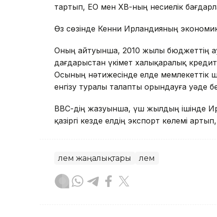
тартып, ЕО мен ХВҚ-ның несиелік бағда
Өз сөзінде Кенни Ирландияның экономика
Оның айтуынша, 2010 жылы бюджеттің 
дағдарыстан үкімет халықаралық креди
Осының нәтижесінде елде мемлекеттік 
енгізу туралы талапты орындауға уәде бе
ВВС-дің жазуынша, үш жылдың ішінде Ир
қазіргі кезде елдің экспорт көлемі артып,
Әлем жаңалықтары
Әлем