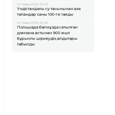
07 тамыз 2026, 03:20
Үндістандағы су тасқынынан қаза
тапқандар саны 100-ге таяды
07 тамыз 2026, 02:40
Польшада балмұздақ сатылған
дәмхана астынан 900 жыл
бұрынғы шіркеудің қалдықтары
табылды