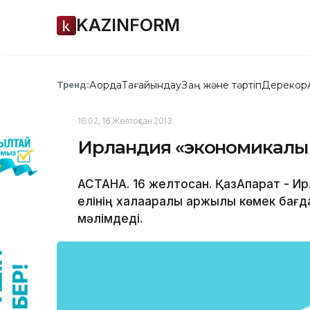
KAZINFORM
Ақорда
Тағайындау
Заң және тәртіп
Дерекқор
Тренд:
16:02, 16 Желтоқсан 2013
Ирландия «экономикалық 
АСТАНА. 16 желтоқсан. ҚазАқпарат - 
елінің халақаралық қаржылық көмек ба
мәлімдеді.