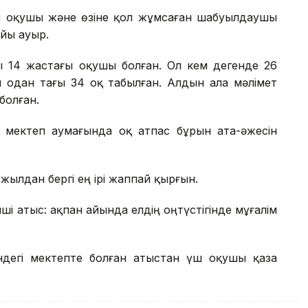
үш оқушы және өзіне қол жұмсаған шабуылдаушы
айы ауыр.
 14 жастағы оқушы болған. Ол кем дегенде 26
н одан тағы 34 оқ табылған. Алдын ала мәлімет
болған.
мектеп аумағында оқ атпас бұрын ата-әжесін
 жылдан бергі ең ірі жаппай қырғын.
ші атыс: ақпан айында елдің оңтүстігінде мұғалім
ндегі мектепте болған атыстан үш оқушы қаза