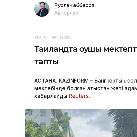
Руслан Ғаббасов
Авторлар
14:51, 07 Тамыз 2026
Таиландта оқушы мектепте
тапты
АСТАНА. KAZINFORM – Бангкоктың сол
мектебінде болған атыстан жеті адам 
хабарлайды
Reuters.