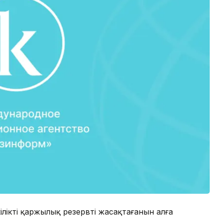
ілікті қаржылық резервті жасақтағанын алға