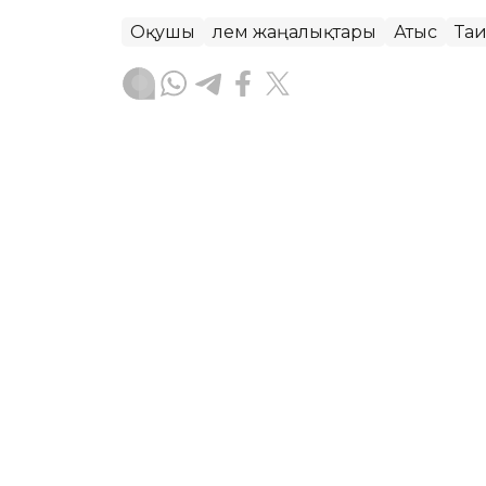
Оқушы
Әлем жаңалықтары
Атыс
Та
Зарина Туғанбаева
Авторлар
11:26, 07 Тамыз 2026
NASA ғарышкерлері ғары
АСТАНА. KAZINFORM – NASA-ның амер
Анил Менон Халықаралық ғарыш станц