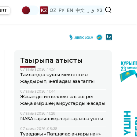
KZ
QZ
РУ
EN
中文
ق ز
ЎЗ
ORT
Тақырыпқа қатысты
07 тамыз 2026, 14:51
Таиландта оқушы мектепте оқ
жаудырып, жеті адам қаза тапты
07 тамыз 2026, 11:44
Жасанды интеллект алғаш рет
жаңа өміршең вирустарды жасады
07 тамыз 2026, 11:26
NASA ғарышкерлері ғарышқа ұшты
07 тамыз 2026, 08:38
Тувадағы «Патшалар аңғарынан»