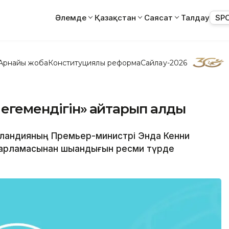
Әлемде
Қазақстан
Саясат
Талдау
SP
Арнайы жоба
Конституциялық реформа
Сайлау-2026
егемендігін» қайтарып алды
Ирландияның Премьер-министрі Энда Кенни
ғдарламасынан шыққандығын ресми түрде