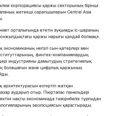
төлем корпорациясы қаржы секторының бірінші
ланың жетекші сарапшыларын Central Asia
ы.
иет орталығында өтетін ауқымды іс-шараның
ы онжылдықтағы қаржы нарығы қандай болмақ».
 экономиканың негізгі сын-қатерлері мен
институттарының, финтех-компаниялардың
дері индустрияны дамытудың стратегиялық
нің болашағын және цифрлық қаржының
йды.
қ архитектурасын өзгертіп жатқан
зар аударып отыр. Пікірталас панельдері
тіні нақты экономикада тәжірибелік тұрғыдан
нологияларының эволюциясын қарастырады.