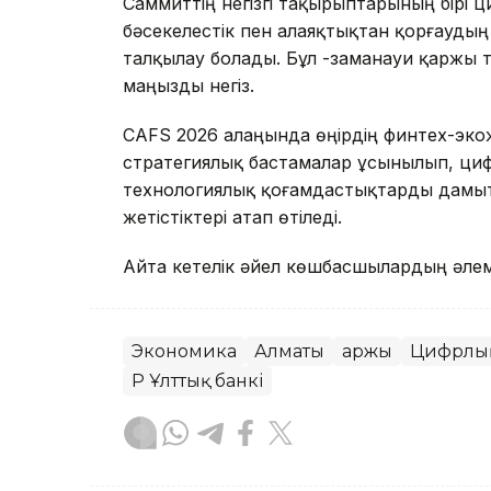
Саммиттің негізгі тақырыптарының бірі
бәсекелестік пен алаяқтықтан қорғауды
талқылау болады. Бұл -заманауи қаржы 
маңызды негіз.
CAFS 2026 алаңында өңірдің финтех-эко
стратегиялық бастамалар ұсынылып, ци
технологиялық қоғамдастықтарды дамы
жетістіктері атап өтіледі.
Айта кетелік әйел көшбасшылардың әлем
Экономика
Алматы
Қаржы
Цифрлық
ҚР Ұлттық банкі