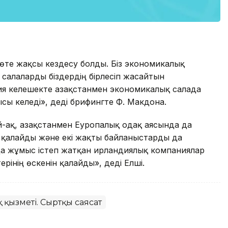
өте жақсы кездесу болды. Біз экономикалық
 салаларды біздердің бірлесіп жасайтын
ия келешекте Қазақстанмен экономикалық салада
ы келеді», деді брифингте Ф. Макдона.
-ақ, Қазақстанмен Еуропалық одақ аясында да
қалайды және екі жақты байланыстарды да
анда жұмыс істеп жатқан ирландиялық компаниялар
інің өскенін қалайды», деді Елші.
 қызметі. Сыртқы саясат