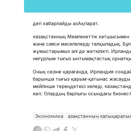
деп хабарлайды ҚазАқпарат.
«Қазақстанның Мемлекеттік хатшысымен 
және саяси мәселелерді талқыладық. Бұл
жұмыстарымыз әлі де жеткілікті. Ирланд
неғұрлым тығыз ынтымақтастық орнатқыс
Оның сөзіне қарағанда, Ирландия сондай
барынша тығыз қарым-қатынас жасауды 
мейлінше тереңдеткісі келеді. «Қазақст
көп. Олардың барлығы осындағы бизнестер
Экономика
Қазақстанның халықаралық