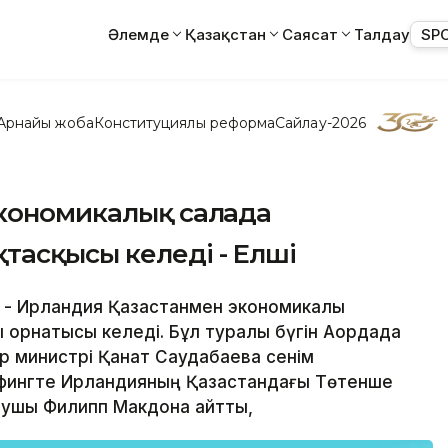
Әлемде
Қазақстан
Саясат
Талдау
SP
Арнайы жоба
Конституциялық реформа
Сайлау-2026
экономикалық салада
тасқысы келеді - Елші
ай/ - Ирландия Қазақстанмен экономикалық
орнатқысы келеді. Бұл туралы бүгін Ақордада
 министрі Қанат Саудабаевқа сенім
ифингте Ирландияның Қазақстандағы Төтенше
қарушы Филипп Макдона айтты,