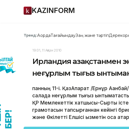
KAZINFORM
Ақорда
Тағайындау
Заң және тәртіп
Дерекқор
Тренд:
19:01, 11 Ақпан 2010
Ирландия Қазақстанмен 
неғұрлым тығыз ынтымақ
қпанның 11-і. ҚазАқпарат /Ернұр Ақанб
салада неғұрлым тығыз ынтымақтастық 
ҚР Мемлекеттік хатшысы-Сыртқы істер
грамотасын тапсырғаннан кейінгі бр
және Өкілетті Елшісі қызметін қоса ат