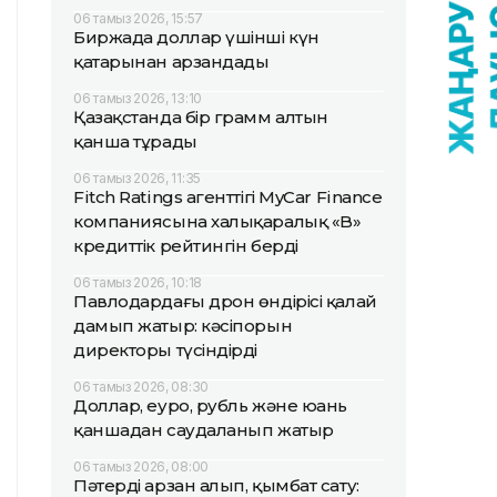
06 тамыз 2026, 15:57
Биржада доллар үшінші күн
қатарынан арзандады
06 тамыз 2026, 13:10
Қазақстанда бір грамм алтын
қанша тұрады
06 тамыз 2026, 11:35
Fitch Ratings агенттігі MyCar Finance
компаниясына халықаралық «B»
кредиттік рейтингін берді
06 тамыз 2026, 10:18
Павлодардағы дрон өндірісі қалай
дамып жатыр: кәсіпорын
директоры түсіндірді
06 тамыз 2026, 08:30
Доллар, еуро, рубль және юань
қаншадан саудаланып жатыр
06 тамыз 2026, 08:00
Пәтерді арзан алып, қымбат сату: