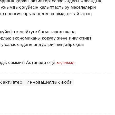
 цифрлық қаржы активтері саласындағы жаһандық
ң ұжымдық жүйесін қалыптастыру мәселелерін
технологияларына деген сенімді нығайтатын
жүйесін кеңейтуге бағытталған жаңа
фрлық экономиканы қорғау және инклюзивті
ту саласындағы индустрияның айрықша
дік саммиті Астанада өтуі
ықтимал
.
 активтер
Инновациялық жоба