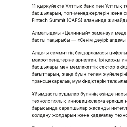
11 қыркүйекте Ұлттық банк пен Ұлттық 
басшыларын, топ-менеджерлерін және са
Fintech Summit (CAFS) алаңында жинайд
Алматыдағы «Целинный» заманауи мәден
басты тақырыбы — «Сенім дәуірі: алдағ
Алдағы саммиттің бағдарламасы цифрлық
макротрендтеріне арналған. Ірі қаржы 
басшылары мен мемлекеттік сектор өкіл
бағыттарын, жаңа буын төлем жүйелері
трансшекаралық мүмкіндіктерін талқыла
Ұйымдастырушылар бүгіннің өзінде нары
технологиялық инновацияларға ерекше на
барысында сарапшылар жасанды интеллек
қолдану жолдарын және қадағалау тех