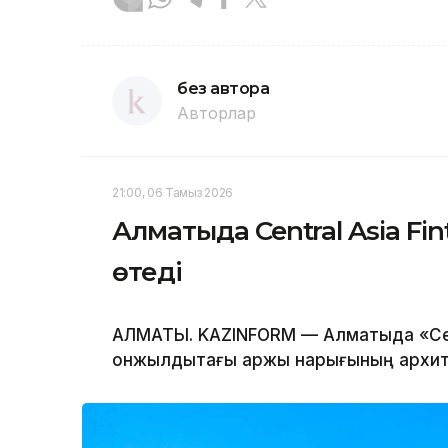
без автора
Авторлар
21:00, 06 Тамыз 2026
Алматыда Central Asia Fi
өтеді
АЛМАТЫ. KAZINFORM — Алматыда «Centr
онжылдықтағы қаржы нарығының архит