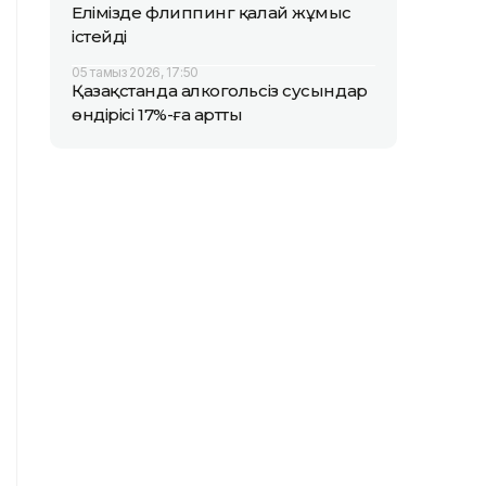
Елімізде флиппинг қалай жұмыс
істейді
05 тамыз 2026, 17:50
Қазақстанда алкогольсіз сусындар
өндірісі 17%-ға артты