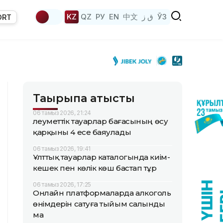
KZ
QZ
РУ
EN
中文
ق ز
ЎЗ
ORT
Тақырыпқа қатысты
06 тамыз 2026, 21:24
Әлеуметтік тауарлар бағасының өсу
қарқыны 4 есе баяулады
06 тамыз 2026, 19:41
Ұлттық тауарлар каталогында киім-
кешек пен көлік көш бастап тұр
06 тамыз 2026, 17:25
Онлайн платформаларда алкоголь
өнімдерін сатуға тыйым салынды
ма