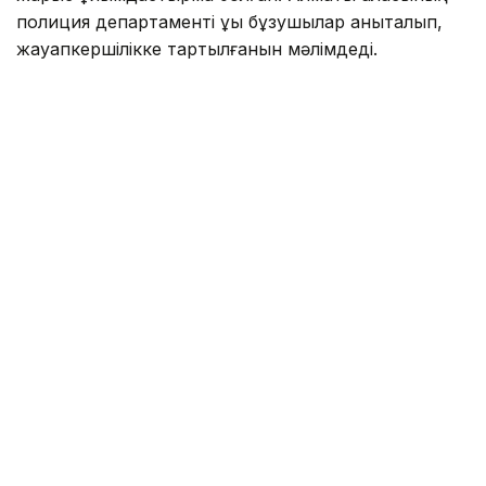
полиция департаменті құқық бұзушылар анықталып,
жауапкершілікке тартылғанын мәлімдеді.
— Тексеру нәтижесінде оқиғаға қатысқан
барлық азаматтың жеке басы жедел түрде
анықталды. Жол қозғалысы қағидаларын
бұзғаны үшін 4 азамат әкімшілік
жауапкершілікке тартылды. Барлық спорт
көліктері мамандандырылған айыппұл
тұрағына қойылды, — деп хабарлады
департаменттен.
Сонымен қатар Алматы полициясы ортақ
пайдалануға арналған автомобиль жолдарына
спорттық техниканың шығуына болмайтынын еске
салды.
— Мұндай әрекеттер жол қозғалысы
қауіпсіздігіне қауіп төндіріп, заңнамаға