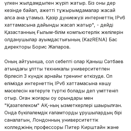
үлкен жылдамдықпен жүріп жатыр. Біз оны дер
кезінде байқап, қажетті тұжырымдамалар жасай
алсақ қана ұтамыз. Қазір дүниежүзі интернеттің IРv6
хаттамасына дайындық жасап жатыр", - дейді
Қазақстанның Ғылым-білім компьютерлік желілерін
қолданушылар қауымдастығының (KazRENA) Бас
директоры Борис Жапаров.
Оның айтуынша, сол себепті олар Қаныш Сәтбаев
атындағы ұлттық техникалық университетпен
бірлесіп 3 күндік арнайы тренинг өткізуде. Ол
елімізде интернеттің IРv6 хаттамасына көшу
мәселесін көтеруге түрткі болады деп үміттеніп
отыр. Оған жоғары оқу орындары мен
"Қазақтелеком" АҚ-ның қызметкерлері шақырылған.
Онда бүкіләлемдік ғаламторды құрушылардың бірі
саналатын, Лондонның университеттік
колледжінің профессоры Питер Кирштайн және