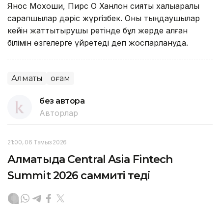
Янос Мохоши, Пирс О Ханлон сияқты халықаралық
сарапшылар дәріс жүргізбек. Оны тыңдаушылар
кейін жаттықтырушы ретінде бұл жерде алған
білімін өзгелерге үйретеді деп жоспарлануда.
Алматы
Қоғам
без автора
Авторлар
21:00, 06 Тамыз 2026
Алматыда Central Asia Fintech
Summit 2026 саммиті өтеді