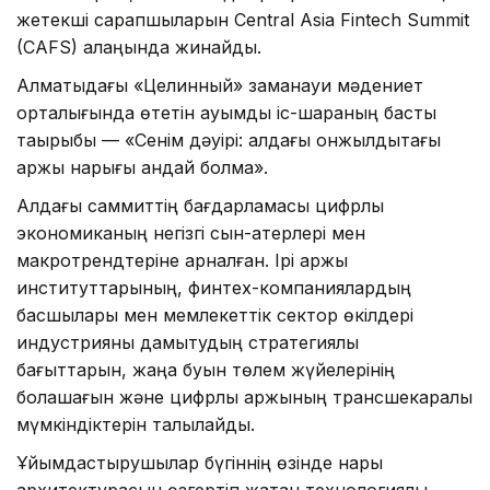
жетекші сарапшыларын Central Asia Fintech Summit
(CAFS) алаңында жинайды.
Алматыдағы «Целинный» заманауи мәдениет
орталығында өтетін ауқымды іс-шараның басты
тақырыбы — «Сенім дәуірі: алдағы онжылдықтағы
қаржы нарығы қандай болмақ».
Алдағы саммиттің бағдарламасы цифрлық
экономиканың негізгі сын-қатерлері мен
макротрендтеріне арналған. Ірі қаржы
институттарының, финтех-компаниялардың
басшылары мен мемлекеттік сектор өкілдері
индустрияны дамытудың стратегиялық
бағыттарын, жаңа буын төлем жүйелерінің
болашағын және цифрлық қаржының трансшекаралық
мүмкіндіктерін талқылайды.
Ұйымдастырушылар бүгіннің өзінде нарық
архитектурасын өзгертіп жатқан технологиялық