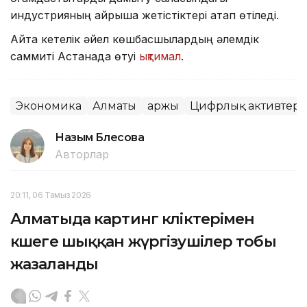
индустрияның айрықша жетістіктері атап өтіледі.
Айта кетелік әйел көшбасшылардың әлемдік
саммиті Астанада өтуі
ықтимал
.
Экономика
Алматы
Қаржы
Цифрлық активтер
Назым Бөлесова
Авторлар
20:11, 06 Тамыз 2026
Алматыда картинг көліктерімен
көшеге шыққан жүргізушілер тобы
жазаланды