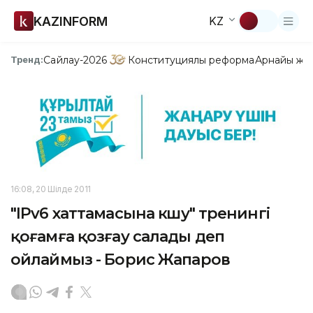
KAZINFORM
KZ
Сайлау-2026
Конституциялық реформа
Арнайы жо
Тренд:
16:08, 20 Шілде 2011
"IРv6 хаттамасына көшу" тренингі
қоғамға қозғау салады деп
ойлаймыз - Борис Жапаров