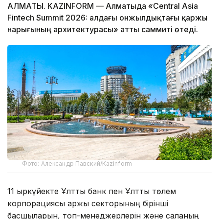
АЛМАТЫ. KAZINFORM — Алматыда «Central Asia
Fintech Summit 2026: алдағы онжылдықтағы қаржы
нарығының архитектурасы» атты саммиті өтеді.
Фото: Александр Павский/Kazinform
11 қыркүйекте Ұлттық банк пен Ұлттық төлем
корпорациясы қаржы секторының бірінші
басшыларын, топ-менеджерлерін және саланың