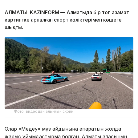
АЛМАТЫ. KAZINFORM — Алматыда бір топ азамат
картингке арналған спорт көліктерімен көшеге
шықты.
Фото: видеодан алынғын скрин
Олар «Медеу» мұз айдынына апаратын жолда
жарыс ұйымдастырмақ болған. Алматы қаласының