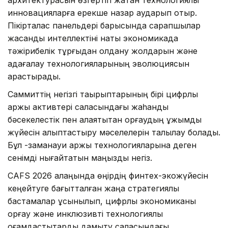
инновацияларға ерекше назар аударып отыр.
Пікірталас панельдері барысында сарапшылар
жасанды интеллектіні нақты экономикада
тәжірибелік тұрғыдан қолдану жолдарын және
қадағалау технологияларының эволюциясын
қарастырады.
Саммиттің негізгі тақырыптарының бірі цифрлық
қаржы активтері саласындағы жаһандық
бәсекелестік пен алаяқтықтан қорғаудың ұжымдық
жүйесін қалыптастыру мәселелерін талқылау болады.
Бұл -заманауи қаржы технологияларына деген
сенімді нығайтатын маңызды негіз.
CAFS 2026 алаңында өңірдің финтех-экожүйесін
кеңейтуге бағытталған жаңа стратегиялық
бастамалар ұсынылып, цифрлық экономиканы
қорғау және инклюзивті технологиялық
қоғамдастықтарды дамыту саласындағы