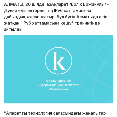
АЛМАТЫ. 20 шілде. ҚазАқпарат /Ерлік Ержанұлы/ -
Дүниежүзі интернеттің IРv6 хаттамасына
дайындық жасап жатыр. Бұл бүгін Алматыда өтіп
жатқан "IРv6 хаттамасына көшу" тренингінде
айтылды.
"Ақпараттық технология саласындағы жаңалықтар