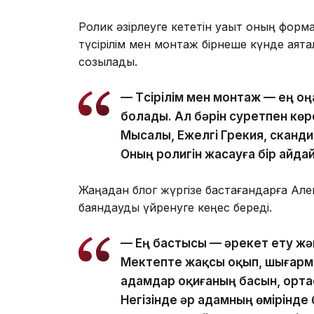
Ролик әзірлеуге кететін уақыт оның форм
түсірілім мен монтаж бірнеше күнде аяқтал
созылады.
— Түсірілім мен монтаж — ең оңа
болады. Ал бәрін суретпен көр
Мысалы, Ежелгі Грекия, сканд
Оның ролигін жасауға бір айдай
Жаңадан блог жүргізе бастағандарға Алек
баяндауды үйренуге кеңес береді.
— Ең бастысы — әрекет ету жән
Мектепте жақсы оқып, шығарма 
адамдар оқиғаның басын, орта
Негізінде әр адамның өмірінде 