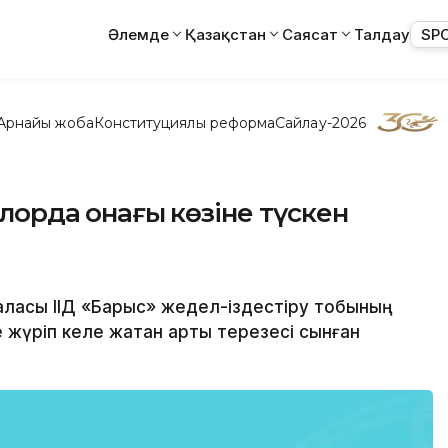
Әлемде
Қазақстан
Саясат
Талдау
SP
Арнайы жоба
Конституциялық реформа
Сайлау-2026
лорда қонағы көзіне түскен
а қаласы ІІД «Барыс» жедел-іздестіру тобының
е жүріп келе жатқан артқы терезесі сынған