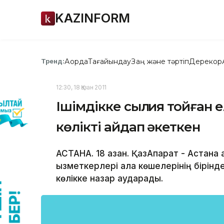
KAZINFORM
Ақорда
Тағайындау
Заң және тәртіп
Дерекқор
Тренд:
12:30, 18 Қазан 2011
Ішімдікке сылқия тойған е
көлікті айдап әкеткен
АСТАНА. 18 қазан. ҚазАқпарат - Астан
қызметкерлері қала көшелерінің бірінд
көлікке назар аударады.