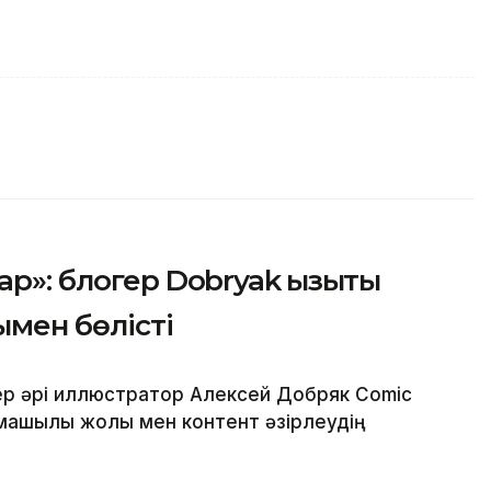
р»: блогер Dobryak қызықты
ымен бөлісті
ер әрі иллюстратор Алексей Добряк Comic
машылық жолы мен контент әзірлеудің