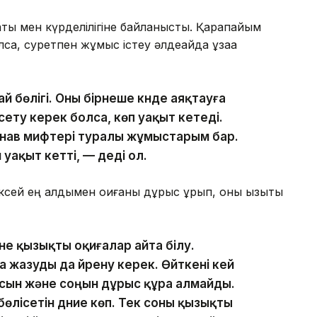
аты мен күрделілігіне байланысты. Қарапайым
са, суретпен жұмыс істеу әлдеқайда ұзаққа
й бөлігі. Оны бірнеше күнде аяқтауға
сету керек болса, көп уақыт кетеді.
инав мифтері туралы жұмыстарым бар.
 уақыт кетті, — деді ол.
сей ең алдымен оқиғаны дұрыс құрып, оны қызықты
е қызықты оқиғалар айта білу.
жазуды да үйрену керек. Өйткені кей
сын және соңын дұрыс құра алмайды.
бөлісетін дүние көп. Тек соны қызықты