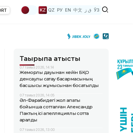
KZ
QZ
РУ
EN
中文
ق ز
ЎЗ
ORT
Тақырыпқа қатысты
07 тамыз 2026, 14:14
Жемқорлық дауынан кейін БҚО
денсаулық сақтау басқармасының
басшысы жұмысынан босатылды
07 тамыз 2026, 14:05
Әл-Фарабидегі жол апаты
бойынша сотталған Александр
Пактың ісі апелляциялық сотта
қаралды
07 тамыз 2026, 13:00