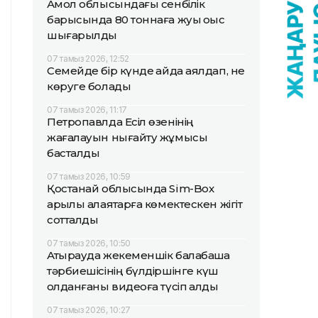
Ақмол облысындағы сенбілік
барысында 80 тоннаға жуық қоқыс
шығарылды
07 тамыз 2026, 12:52
Семейде бір күнде қайда аялдап, не
көруге болады
07 тамыз 2026, 11:17
Петропавлда Есіл өзенінің
жағалауын нығайту жұмысы
басталды
07 тамыз 2026, 10:59
Қостанай облысында Sim-Box
арқылы алаяқтарға көмектескен жігіт
сотталды
07 тамыз 2026, 10:50
Атырауда жекеменшік балабақша
тәрбиешісінің бүлдіршінге күш
қолданғаны видеоға түсіп қалды
07 тамыз 2026, 10:27