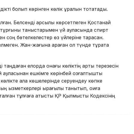
ікті болып көрінген көлік құралын тоқтатады.
олған. Белсенді қарсылық көрсетпеген Қостанай
 тұрғыны таныстарымен үй ауласында спирт
ннен соң бөтелкелестер өз үйлеріне тарасқан.
елмеген. Жан-жағына қараған ол түнде тұрақта
ді таңдаған елорда қонағы көліктің артқы терезесін
й ауласынан ешкімге көрінбей қозғалтқышты
 көлікте қала көшелерінде серуендеу көпке
ң қызметкерлері қырағылық танытып, оқиға
 ұсталған тұлғаға қатысты ҚР Қылмыстық Кодексінің