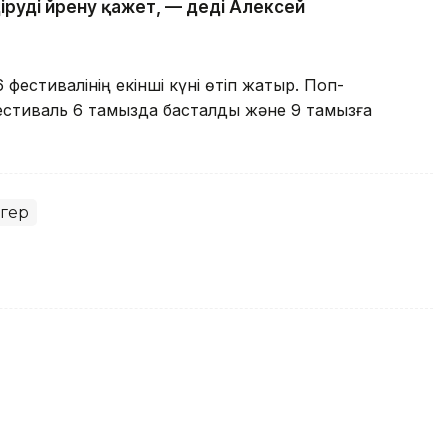
іруді үйрену қажет, — деді Алексей
 фестивалінің екінші күні өтіп жатыр. Поп-
фестиваль 6 тамызда басталды және 9 тамызға
гер