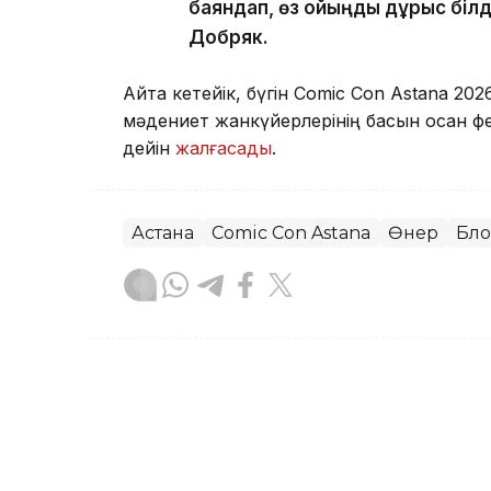
баяндап, өз ойыңды дұрыс білд
Добряк.
Айта кетейік, бүгін Comic Con Astana 2026
мәдениет жанкүйерлерінің басын қосқан 
дейін
жалғасады
.
Астана
Comic Con Astana
Өнер
Бло
Назерке Сүйіндік
Авторлар