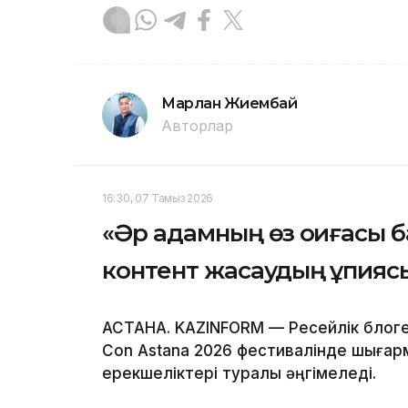
Марлан Жиембай
Авторлар
16:30, 07 Тамыз 2026
«Әр адамның өз оқиғасы ба
контент жасаудың құпияс
АСТАНА. KAZINFORM — Ресейлік блог
Con Astana 2026 фестивалінде шығар
ерекшеліктері туралы әңгімеледі.