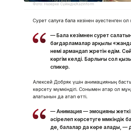
Фото: Назерке Сүйіндік/Kazinform
Сурет салуға бала кезінен әуестенген ол
— Бала кезімнен сурет салатынм
бағдарламалар арқылы «жанда
үнемі армандап жүретін едім. С
көргім келді. Барлығы сол қы
спикер.
Алексей Добряк үшін анимацияның басты 
көрсету мүмкіндігі. Сонымен қатар ол м
алатынын да атап өтті.
— Анимация — эмоцияны жеткізу
әсірелеп көрсетуге мүмкіндік 
де, балалар да көре алады, — 