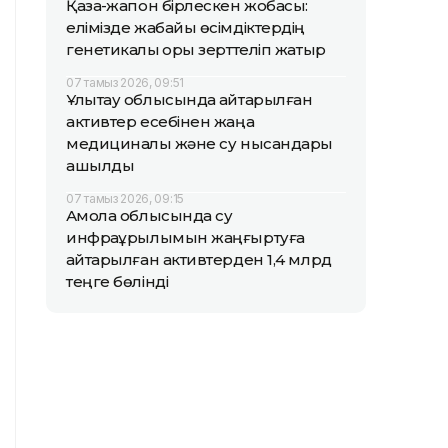
Қазақ-жапон бірлескен жобасы:
елімізде жабайы өсімдіктердің
генетикалық қоры зерттеліп жатыр
07 тамыз 2026, 09:51
Ұлытау облысында қайтарылған
активтер есебінен жаңа
медициналық және су нысандары
ашылды
07 тамыз 2026, 09:15
Ақмола облысында су
инфрақұрылымын жаңғыртуға
қайтарылған активтерден 1,4 млрд
теңге бөлінді