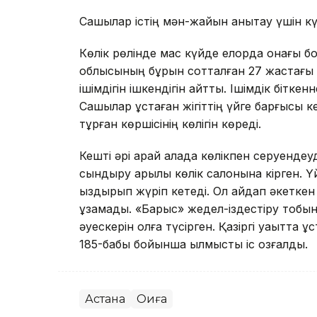
Сақшылар істің мән-жайын анықтау үшін күд
Көлік рөлінде мас күйде елорда қонағы б
облысының бұрын сотталған 27 жастағы
ішімдігін ішкендігін айтты. Ішімдік бітке
Сақшылар ұстаған жігіттің үйге барғысы к
тұрған көршісінің көлігін көреді.
Кешті әрі қарай қалада көлікпен серуендеу
сындыру арқылы көлік салонына кірген. Ү
қыздырып жүріп кетеді. Ол айдап әкеткен
ұзамады. «Барыс» жедел-іздестіру тобыны
әуескерін қолға түсірген. Қазіргі уақытта
185-бабы бойынша қылмыстық іс қозғалды.
Астана
Оқиға