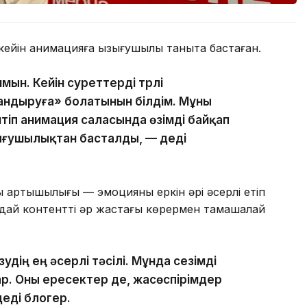
 кейін анимацияға қызығушылық таныта бастаған.
ын. Кейін суреттерді түрлі
ндыруға» болатынын білдім. Мұны
өйтіп анимация саласында өзімді байқап
зығушылықтан басталды, — деді
артықшылығы — эмоцияны еркін әрі әсерлі етіп
ұндай контентті әр жастағы көрермен тамашалай
дің ең әсерлі тәсілі. Мұнда сезімді
бар. Оны ересектер де, жасөспірімдер
деді блогер.