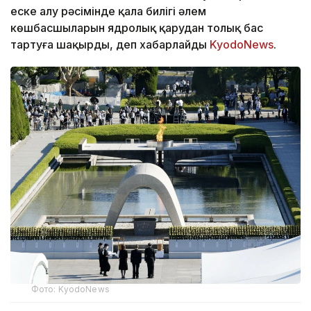
еске алу рәсімінде қала билігі әлем
көшбасшыларын ядролық қарудан толық бас
тартуға шақырды, деп хабарлайды
KyodoNews
.
Фото: KyodoNews