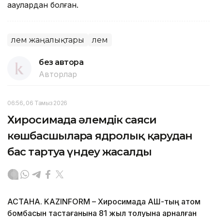
ақаулардан болған.
Әлем жаңалықтары
Әлем
без автора
Авторлар
06:56, 06 Тамыз 2026
Хиросимада әлемдік саяси
көшбасшыларға ядролық қарудан
бас тартуға үндеу жасалды
АСТАНА. KAZINFORM – Хиросимада АҚШ-тың атом
бомбасын тастағанына 81 жыл толуына арналған