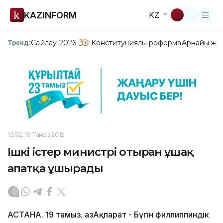
KAZINFORM
KZ
Сайлау-2026
Конституциялық реформа
Арнайы жо
Тренд:
13:52, 19 Тамыз 2012
Ішкі істер министрі отырған ұшақ
апатқа ұшырады
АСТАНА. 19 тамыз. ҚазАқпарат - Бүгін филлиппиндік