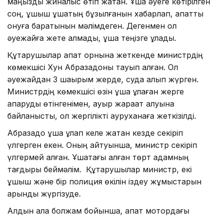
маңызды жиналыс өтіп жатқан. Ұшақ әуеге көтірілген
соң, ұшқыш ұшақтың бұзылғанын хабарлап, апатты
қонуға баратынын мәлімдеген. Дегенмен ол
әуежайға жете алмады, ұшақ теңізге құлады.
Құтқарушылар апат орнына жеткенде министрдің
көмекшісі Хун Абразадоны тауып алған. Ол
әуежайдан 3 шақырым жерде, суда қалқып жүрген.
Министрдің көмекшісі өзін ұшақ құлаған жерге
апаруды өтінгенімен, ауыр жарақат алуына
байланысты, ол жергілікті ауруханаға жеткізілді.
Абразадо ұшақ құлап келе жатқан кезде секіріп
үлгерген екен. Оның айтуынша, министр секіріп
үлгермей қалған. Ұшақтағы қалған төрт адамның
тағдыры беймәлім. Құтқарушылар министр, екі
ұшқыш және бір полиция өкілін іздеу жұмыстарын
қарқынды жүргізуде.
Алдын ала болжам бойынша, апат мотордағы