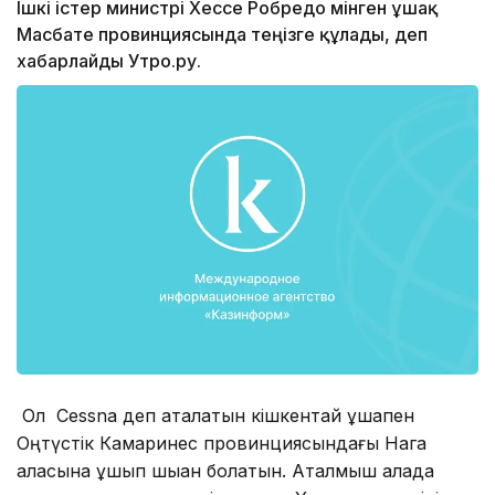
Ішкі істер министрі Хессе Робредо мінген ұшақ
Масбате провинциясында теңізге құлады, деп
хабарлайды Утро.ру.
Ол Cessna деп аталатын кішкентай ұшақпен
Оңтүстік Камаринес провинциясындағы Нага
қаласына ұшып шыққан болатын. Аталмыш қалада