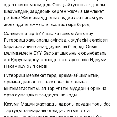
адал екенін мәлімдеді. Оның айтуынша, ядролық
шабуылдың зардабын көрген жалғыз мемлекет
ретінде Жапония ядролық қарудан азат әлем құру
жолындағы жұмысты жалғастыра береді.
Сонымен қатар БҰҰ Бас хатшысы Антониу
Гутерриш халықаралық қауіпсіздік жүйесінің әлсіреп
бара жатқанына алаңдаушылық білдірді. Оның
мәлімдемесін БҰҰ Бас хатшысының орынбасары
әрі Қарусыздану жөніндегі жоғарғы өкіл Идзуми
Накамицу оқып берді.
Гутерриш мемлекеттерді қарама-қайшылықтың
орнына диалогты, текетірестің орнына
ынтымақтастықты, ал тар ұлттық мүдденің орнына
ортақ қауіпсіздікті таңдауға шақырды.
Казуми Мацуи жастарды ядролық қарудан толық бас
тартуды халықаралық қоғамдастықтың ортақ
қағидатына айналдыруға үлес қосуға үндеді. Ол