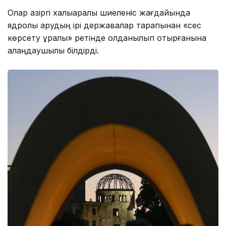
Олар қазіргі халықаралық шиеленіс жағдайында
ядролық қарудың ірі державалар тарапынан «сес
көрсету құралы» ретінде қолданылып отырғанына
алаңдаушылық білдірді.