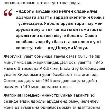
соғыс жалғасып жатқан тұста жасалды.
– Ядролық қарудың кез келген қолданылуы
адамзатқа апатты зардап әкелетінін бәріңіз
түсінесіздер. Ядролық қаруды таратпау мен
қарусыздануға тек көпжақты ынтымақтастық
арқылы ғана қол жеткізуге болады. Саяси
көшбасшылар бұл бағытта өзгелерге үлгі
көрсетуі тиіс, – деді Казуми Мацуи.
Жергілікті уақыт бойынша таңғы сағат 08:15-те бір
минут үнсіздік жарияланды. Дәл осы уақытта, 1945
жылғы 6 тамызда АҚШ-тың Enola Gay бомбалаушы
ұшағы Хиросимаға уран бомбасын тастаған еді.
Соның салдарынан 1945 жылдың соңына дейін
шамамен 140 мың адам қаза тапты.
Жапония Премьер-министрі Санаэ Такаити өз
сөзінде елдің ядролық қаруды өндірмеу, иеленбеу
және өз аумағына орналастырмау қағидаттарына