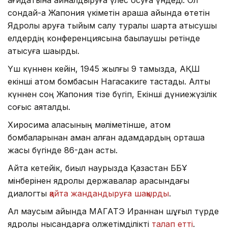
сондай-ақ Жапония үкіметін қараша айында өтетін
Ядролық қаруға тыйым салу туралы шартқа қатысушы
елдердің конференциясына бақылаушы ретінде
қатысуға шақырды.
Үш күннен кейін, 1945 жылғы 9 тамызда, АҚШ
екінші атом бомбасын Нагасакиге тастады. Алты
күннен соң Жапония тізе бүгіп, Екінші дүниежүзілік
соғыс аяқталды.
Хиросима қаласының мәліметінше, атом
бомбаларынан аман қалған адамдардың орташа
жасы бүгінде 86-дан асты.
Айта кетейік, биыл наурызда Қазақстан ББҰ
мінберінен ядролық державалар арасындағы
диалогты
қайта жандандыруға шақырды
.
Ал маусым айында МАГАТЭ Ираннан шұғыл түрде
ядролық нысандарға қолжетімділікті
талап етті
.