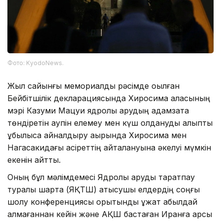
Фото: KyodoNews.
Жыл сайынғы мемориалдық рәсімде оқылған
Бейбітшілік декларациясында Хиросима қаласының
мэрі Казуми Мацуи ядролық қарудың адамзатқа
төндіретін қаупін елемеу мен күш қолдануды қалыпты
құбылысқа айналдыру ақырында Хиросима мен
Нагасакидағы қасіреттің қайталануына әкелуі мүмкін
екенін айтты.
Оның бұл мәлімдемесі Ядролық қаруды таратпау
туралы шартқа (ЯҚТШ) қатысушы елдердің соңғы
шолу конференциясы қорытынды құжат қабылдай
алмағаннан кейін және АҚШ бастаған Иранға қарсы