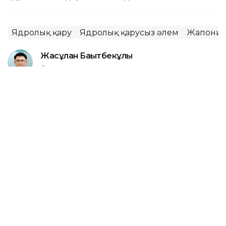
Ядролық қару
Ядролық қарусыз әлем
Жапони
Жасұлан Бақытбекұлы
Авторлар
06:35, 06 Тамыз 2026
Литва-Беларусь шекарасынан
мигранттардың тағы бір жерасты
туннелі табылды
АСТАНА. KAZINFORM – Литваның шекарашылары
Беларусьпен арадағы мемлекеттік шекара астынан
заңсыз өтуге арналған болуы мүмкін тағы бір