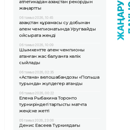
атлетикадан Қазақстан рекордын
жаңартты
06 тамыз 2026, 10:45
Қазақстан құрамасы су добынан
әлем чемпионатында Уругвайды
ойсырата жеңді
06 тамыз 2026, 10:09
Шымкентте әлем чемпионы
атанған жас балуанға көлік
сыйлады
06 тамыз 2026, 02:35
«Астана» велошабандозы «Польша
турында» жүлдегер атанды
06 тамыз 2026, 00:22
Елена Рыбакина Торонто
турниріндегі тартысты матчта
жеңіске жетті
05 тамыз 2026, 23:06
Денис Евсеев Түркиядағы