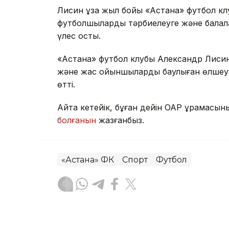
Лисин ұзақ жыл бойы «Астана» футбол кл
футболшыларды тәрбиелеуге және балал
үлес қосты.
«Астана» футбол клубы Александр Лисинн
және жас ойыншыларды баулыған өлшеусі
өтті.
Айта кетейік, бұған дейін ОАР құрамас
болғанын
жазғанбыз.
«Астана» ФК
Спорт
Футбол