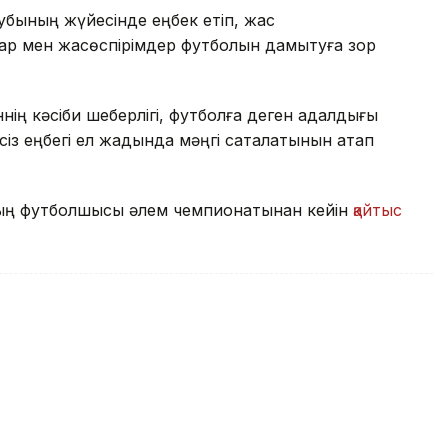
убының жүйесінде еңбек етіп, жас
ар мен жасөспірімдер футболын дамытуға зор
ің кәсіби шеберлігі, футболға деген адалдығы
з еңбегі ел жадында мәңгі сақталатынын атап
ының футболшысы әлем чемпионатынан кейін
қайтыс