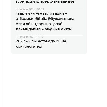
турнирдің ширек финалына өтті
05 тамыз 2026, 20:24
«Қазір ең үлкен мотивация –
отбасым»: Әбиба Әбужақынова
Азия ойындарына қалай
дайындалып жатқанын айтты
05 тамыз 2026, 19:26
2027 жылы Астанада УЕФА
конгресі өтеді