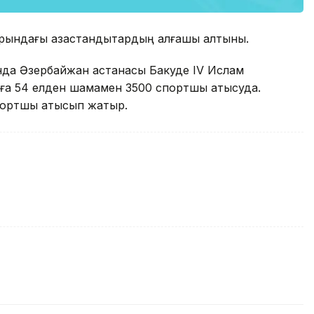
ындағы қазақстандықтардың алғашқы алтыны.
ында Әзербайжан астанасы Бакуде IV Ислам
ға 54 елден шамамен 3500 спортшы қатысуда.
спортшы қатысып жатыр.