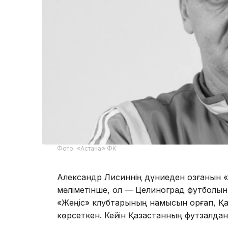
Фото: «Астана» ФК
Александр Лисиннің дүниеден озғанын «
мәліметінше, ол — Целиноград футболын
«Жеңіс» клубтарының намысын қорғап, Қаз
көрсеткен. Кейін Қазақстанның футзалда