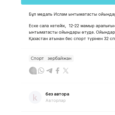
Бұл медаль Ислам ынтымақтастық ойындар
Еске сала кетейік, 12-22 мамыр аралығ
ынтымақтастық ойындары өтуде. Ойындар
Қазақстан атынан бес спорт түрінен 32 
Спорт
Әзербайжан
без автора
Авторлар