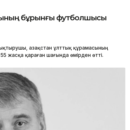
асының бұрынғы футболшысы
қтырушы, Қазақстан ұлттық құрамасының
5 жасқа қараған шағында өмірден өтті.