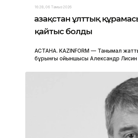
16:28, 06 Тамыз 2026
Қазақстан ұлттық құрам
қайтыс болды
АСТАНА. KAZINFORM — Танымал жатты
бұрынғы ойыншысы Александр Лисин 5