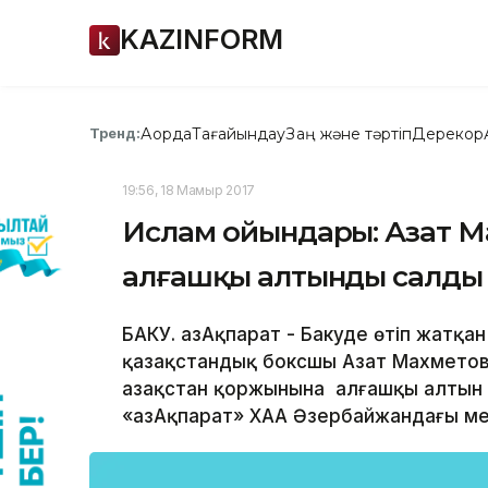
KAZINFORM
Ақорда
Тағайындау
Заң және тәртіп
Дерекқор
Тренд:
19:56, 18 Мамыр 2017
Ислам ойындары: Азат М
алғашқы алтынды салды
БАКУ. ҚазАқпарат - Бакуде өтіп жатқ
қазақстандық боксшы Азат Махметов 
Қазақстан қоржынына алғашқы алтын
«ҚазАқпарат» ХАА Әзербайжандағы менш