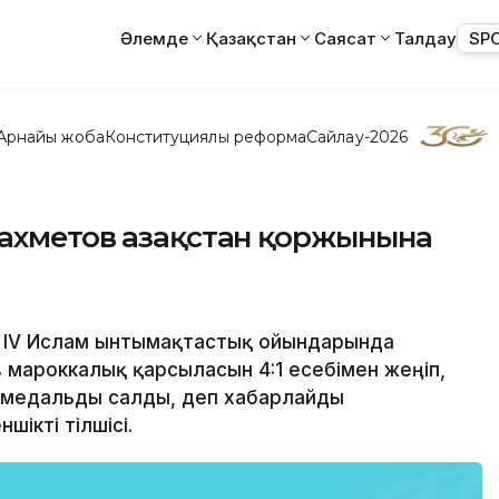
Әлемде
Қазақстан
Саясат
Талдау
SP
Арнайы жоба
Конституциялық реформа
Сайлау-2026
ахметов Қазақстан қоржынына
ан IV Ислам ынтымақтастық ойындарында
мароккалық қарсыласын 4:1 есебімен жеңіп,
 медальды салды, деп хабарлайды
ікті тілшісі.