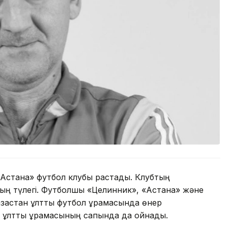
Астана» футбол клубы растады. Клубтың
ың түлегі. Футболшы «Целинник», «Астана» және
ақстан ұлттық футбол құрамасында өнер
н ұлттық құрамасының сапында да ойнады.