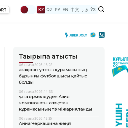
KZ
QZ
РУ
EN
中文
ق ز
ЎЗ
ORT
Тақырыпқа қатысты
06 тамыз 2026, 16:28
Қазақстан ұлттық құрамасының
бұрынғы футболшысы қайтыс
болды
06 тамыз 2026, 14:33
Құзға өрмелеуден Азия
чемпионаты: Қазақстан
құрамасының тізімі жарияланды
06 тамыз 2026, 12:25
Анна Черкашина жеңіл