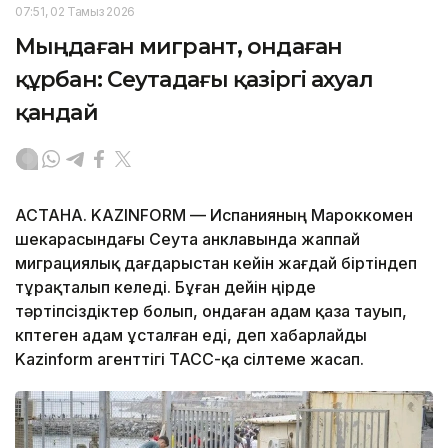
07:51, 02 Тамыз 2026
Мыңдаған мигрант, ондаған
құрбан: Сеутадағы қазіргі ахуал
қандай
АСТАНА. KAZINFORM — Испанияның Мароккомен
шекарасындағы Сеута анклавында жаппай
миграциялық дағдарыстан кейін жағдай біртіндеп
тұрақталып келеді. Бұған дейін өңірде
тәртіпсіздіктер болып, ондаған адам қаза тауып,
көптеген адам ұсталған еді, деп хабарлайды
Kazinform агенттігі ТАСС-қа сілтеме жасап.