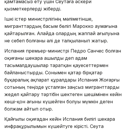
қамтамасыз ету үшін Сеутаға әскери
қызметкерлерді жіберді.
Ішкі істер министрлігінің мәліметінше,
мигранттардың басым бөлігі Марокко аумағына
қайтарылған. Алайда олардың жаппай ағылуына
не себеп болғаны әлі де талқыланып жатыр.
Испания премьер-министрі Педро Санчес болған
оқиғаны шекара ашылды деп адам
тасымалдаушылар таратқан қауесеттермен
байланыстырды. Сонымен қатар бірқатар
бұқаралық ақпарат құралдары Испания Жоғарғы
сотының теңізде ұсталған заңсыз мигранттарды
жедел қайтару тәртібін шектеген шешімінен кейін
көші-қон ағыны күшейген болуы мүмкін деген
болжам айтып отыр.
Қайғылы оқиғадан кейін Испания билігі шекара
инфрақұрылымын күшейтуге кірісті. Сеута