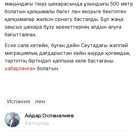
маңындағы теңіз шекарасында ұзындығы 500 метр
болатын қалқымалы бөгет пен якорьге бекітілген
қалқымалар желісін орнату басталды. Бұл жаңа
заңсыз шекара бұзу әрекеттерінің алдын алуға
бағытталған.
Еске сала кетейік, бұған дейін Сеутадағы жаппай
миграциялық дағдарыстан кейін өңірде қоғамдық
тәртіптің біртіндеп қалпына келе бастағаны
хабарланған
болатын.
Испания
Әлем
Айдар Оспаналиев
Авторлар