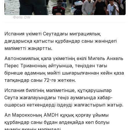
Фото: DW
Испания үкіметі Сеутадағы миграциялық
дағдарысқа қатысты құрбандар саны жөніндегі
мәліметті жаңартты.
Автономиялық қала үкіметінің өкілі Мигель Анхель
Перес Трианоның айтуынша, теңізден тағы
бірнеше адамның мәйіті шығарылғаннан кейін қаза
тапқандар саны 72-ге жеткен.
Испания билігінің мәліметінше, құтқарушылар
Сеута жағалауындағы теңіз аумағында хабар-
ошарсыз кеткендерді іздеуді жалғастырып жатыр.
Ал Марокконың AMDH құқық қорғау ұйымы
құрбандар саны бұдан әлдеқайда көп болуы
мүмкін екенін мәлімдеді.