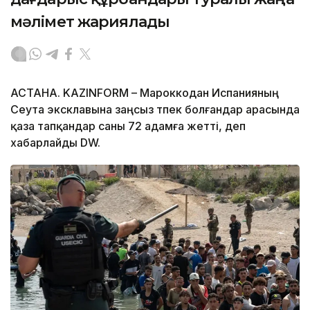
мәлімет жариялады
АСТАНА. KAZINFORM – Мароккодан Испанияның
Сеута эксклавына заңсыз өтпек болғандар арасында
қаза тапқандар саны 72 адамға жетті, деп
хабарлайды DW.