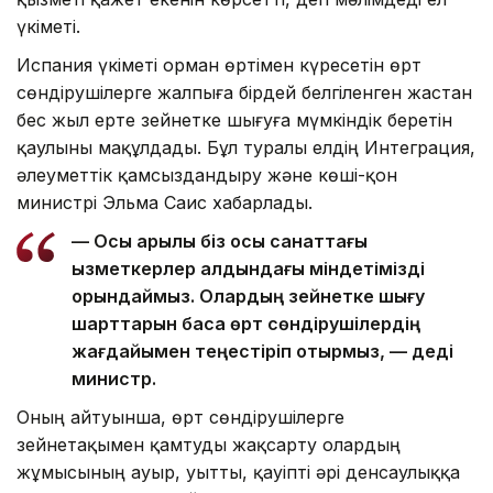
үкіметі.
Испания үкіметі орман өртімен күресетін өрт
сөндірушілерге жалпыға бірдей белгіленген жастан
бес жыл ерте зейнетке шығуға мүмкіндік беретін
қаулыны мақұлдады. Бұл туралы елдің Интеграция,
әлеуметтік қамсыздандыру және көші-қон
министрі Эльма Саис хабарлады.
— Осы арқылы біз осы санаттағы
қызметкерлер алдындағы міндетімізді
орындаймыз. Олардың зейнетке шығу
шарттарын басқа өрт сөндірушілердің
жағдайымен теңестіріп отырмыз, — деді
министр.
Оның айтуынша, өрт сөндірушілерге
зейнетақымен қамтуды жақсарту олардың
жұмысының ауыр, уытты, қауіпті әрі денсаулыққа