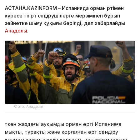
АСТАНА.KAZINFORM – Испанияда орман өртімен
күресетін өрт сөндірушілерге мерзімінен бұрын
зейнетке шығу құқығы берілді, деп хабарлайды
Анадолы
.
Фото: Анадолы
Өткен жаздағы ауқымды орман өрті Испанияға
мықты, тұрақты және қорғалған өрт сөндіру
қызметі қажет екенін көрсетті, деп мәлімдеді ел