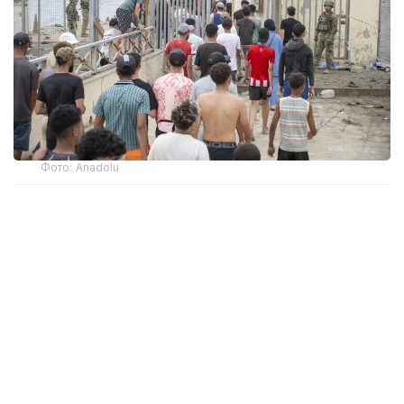
Фото: Anadolu
Бұл туралы жергілікті билік өкілдері мәлімдеді.
— Аумақты қоқыстан тазарту жұмыстары
қарқынды жүргізіліп жатыр. Қоғамдық тәртіп
пен көлік қозғалысы біртіндеп қалпына
келтіріледі, — деді Hespress порталына
«Баб-Себта» шекаралық өткізу бекетінің
өкілдері.
Бейсенбіден жұмаға қараған түні мигранттар мен