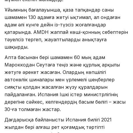
Ұйымның бағалауынша, қаза тапқандар саны
шамамен 130 адамға жетуі ықтимал, ал ондаған
адам әлі күнге дейін із-түзсіз жоғалғандар
қатарында. AMDH жаппай көші-қонның себептерін
тәуелсіз тергеп, жауаптыларды анықтауға
шақырды.
Апта басынан бері шамамен 60 мың адам
Мароккодан Сеутаға теңіз және құрлық арқылы
жетуге әрекет жасаған. Олардың көпшілігі
автокөлік шиналары мен үрлемелі шеңберлер
сияқты қолдан жасалған жүзу құралдарын
пайдаланған. Испания Ішкі істер министрлігінің
дерегіне сәйкес, келгендердің басым бөлігі – жасы
30-ға толмаған жастар.
Дағдарысқа байланысты Испания билігі 2021
жылдан бері алғаш рет қоғамдық тәртіпті