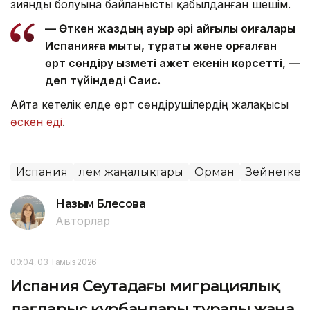
зиянды болуына байланысты қабылданған шешім.
— Өткен жаздың ауыр әрі қайғылы оқиғалары
Испанияға мықты, тұрақты және қорғалған
өрт сөндіру қызметі қажет екенін көрсетті, —
деп түйіндеді Саис.
Айта кетелік елде өрт сөндірушілердің жалақысы
өскен еді
.
Испания
Әлем жаңалықтары
Орман
Зейнеткер
Назым Бөлесова
Авторлар
00:04, 03 Тамыз 2026
Испания Сеутадағы миграциялық
дағдарыс құрбандары туралы жаңа