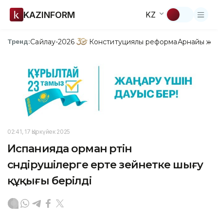
KAZINFORM
KZ
Сайлау-2026
Конституциялық реформа
Арнайы жо
Тренд:
02:41, 17 Қыркүйек 2025
Испанияда орман өртін
сөндірушілерге ерте зейнетке шығу
құқығы берілді