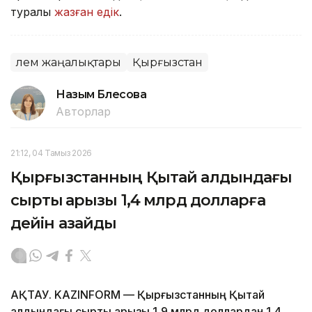
туралы
жазған едік
.
Әлем жаңалықтары
Қырғызстан
Назым Бөлесова
Авторлар
21:12, 04 Тамыз 2026
Қырғызстанның Қытай алдындағы
сыртқы қарызы 1,4 млрд долларға
дейін азайды
АҚТАУ. KAZINFORM — Қырғызстанның Қытай
алдындағы сыртқы қарызы 1,9 млрд доллардан 1,4