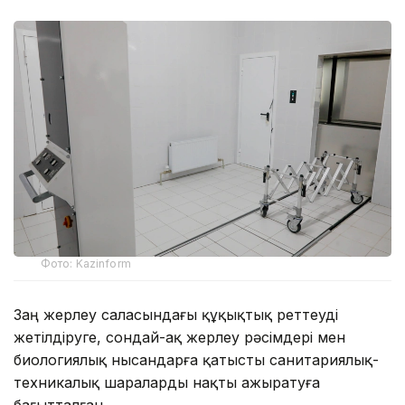
Фото: Kazinform
Заң жерлеу саласындағы құқықтық реттеуді
жетілдіруге, сондай-ақ жерлеу рәсімдері мен
биологиялық нысандарға қатысты санитариялық-
техникалық шараларды нақты ажыратуға
бағытталған.