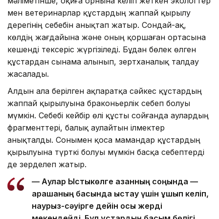
мәліметінше, оқиға орнына келіп жеткен экологтер
мен ветеринарлар құстардың жаппай қырылу
дерегінің себебін анықтап жатыр. Сондай-ақ,
көлдің жағдайына және оның қоршаған ортасына
кешенді тексеріс жүргізіледі. Бұдан бөлек өлген
құстардан сынама алынып, зертханалық талдау
жасалады.
Алдын ала берілген ақпаратқа сәйкес құстардың
жаппай қырылуына браконьерлік себеп болуы
мүмкін. Себебі кейбір өлі құсты сойғанда аулардың
фрагменттері, балық аулайтын ілмектер
анықталды. Сонымен қоса мамандар құстардың
қырылуына түрткі болуы мүмкін басқа себептерді
де зерделеп жатыр.
— Аққулар Ыстықкөлге қазанның соңында —
қарашаның басында қыстау үшін ұшып келіп,
наурыз-сәуірге дейін осы жерді
мекендейді. Бұл құстардың басым бөлігі