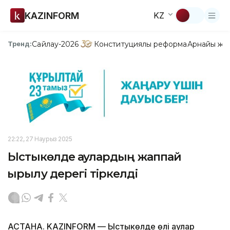
KAZINFORM
KZ
Сайлау-2026
Конституциялық реформа
Арнайы жо
Тренд:
22:22, 27 Наурыз 2025
Ыстықкөлде аққулардың жаппай
қырылу дерегі тіркелді
АСТАНА. KAZINFORM — Ыстықкөлде өлі аққулар