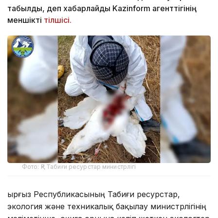
табылды, деп хабарлайды Kazinform агенттігінің
меншікті
тілшісі.
Фото: ҚР Табиғи ресурстар министрлігі
Қырғыз Республикасының Табиғи ресурстар,
экология және техникалық бақылау министрлігінің