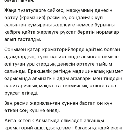
Жаңа түзетулерге сәйкес, марқұмның денесін
өртеу (кремация) рәсіміне, сондай-ақ күлі
салынған құмыраны жерлеуге немесе бұрынғы
қабірге қайта жерлеуге рұқсат беретін нормалар
алып тасталды.
Сонымен қатар крематорийлерде қайтыс болған
адамдардың, түсік нәтижесінде алынған немесе
өлі туған ұрықтардың денесін өртеуге тыйым
салынды. Ерекшелік ретінде медициналық қызмет
барысында алынатын адам ағзалары мен тіндерін
санитариялық мақсатта термиялық жоюға ғана
рұқсат етіледі.
Заң ресми жарияланған күннен бастап он күн
өткен соң күшіне енеді.
Айта кетелік Алматыда еліміздегі алғашқы
крематорий ашылды: қызмет бағасы қандай екені