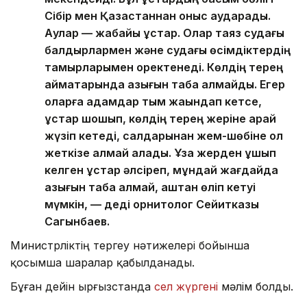
Сібір мен Қазақстаннан қоныс аударады.
Аққулар — жабайы құстар. Олар таяз судағы
балдырлармен және судағы өсімдіктердің
тамырларымен қоректенеді. Көлдің терең
аймақтарында азығын таба алмайды. Егер
оларға адамдар тым жақындап кетсе,
құстар шошып, көлдің терең жеріне қарай
жүзіп кетеді, салдарынан жем-шөбіне қол
жеткізе алмай қалады. Ұзақ жерден ұшып
келген құстар әлсіреп, мұндай жағдайда
азығын таба алмай, аштан өліп кетуі
мүмкін, — деді орнитолог Сейитказы
Сагынбаев.
Министрліктің тергеу нәтижелері бойынша
қосымша шаралар қабылданады.
Бұған дейін Қырғызстанда
сел жүргені
мәлім болды.