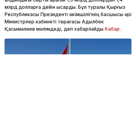
млрд долларға дейін қысқарды. Бұл туралы Қырғыз
Республикасы Президенті әкімшілігінің басшысы әрі
Министрлер кабинеті төрағасы Адылбек
Қасымәлиев мәлімдеді, деп хабарлайды
Кабар
.
Фото: Қырғыз президентінің баспасөз қызметі