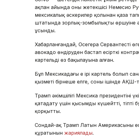
ақпан айында оның жетекшісі Немесио Р
мексикалық әскерилер қолынан қаза тап
штатында зорлық-зомбылықтың өршуіне ә
ұсынды.
Хабарланғандай, Осегера Сервантестің 
авокадо өндіруден бастап есірткі конт
картельді өз бақылауына алған.
Бұл Мексикадағы ең ірі картель болып сана
қызметі бірнеше елге, соның ішінде АҚШ-
Трамп әкімшілігі Мексика президентінің ү
қатаңдату үшін қысымды күшейтті, тіпті 
қорқытты.
Сондай-ақ Трамп Латын Америкасының ес
құратынын
жариялады
.