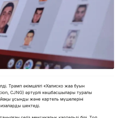
і. Трамп әкімшілігі «Халиско жаңа буын
eracion, CJNG) әртүрлі көшбасшылары туралы
йақы ұсынды және картель мүшелерінің
визаларды шектеді.
анылған сегіз мексикалық картельдің бірі. Топ