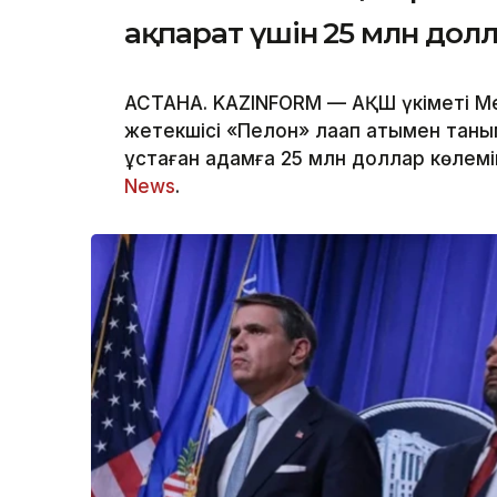
ақпарат үшін 25 млн дол
АСТАНА. KAZINFORM — АҚШ үкіметі Мек
жетекшісі «Пелон» лақап атымен тан
ұстаған адамға 25 млн доллар көлем
News
.