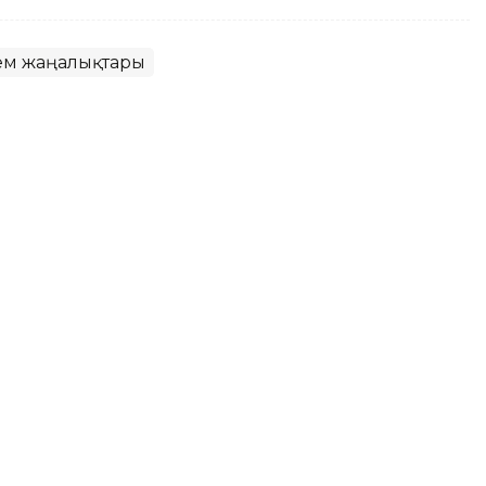
ем жаңалықтары
ымалдаған қазақстандық
 Науаи облысында есірткі тасымалымен