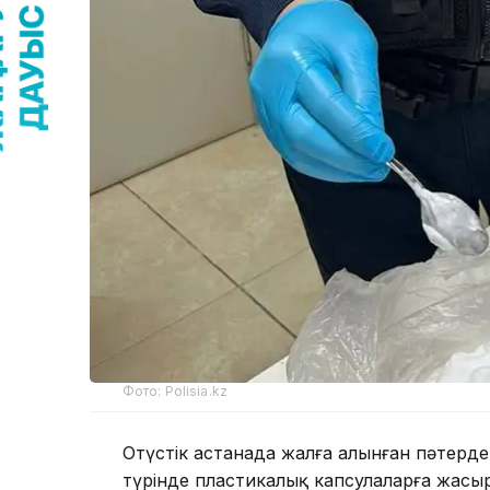
Фото: Polisia.kz
Оңтүстік астанада жалға алынған пәтерде
түрінде пластикалық капсулаларға жасы