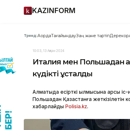
KAZINFORM
Ақорда
Тағайындау
Заң және тәртіп
Дерекқор
Тренд:
10:03, 13 Ақпан 2024
Италия мен Польшадан Қа
күдікті ұсталды
Алматыда есірткі қылмысына қарсы іс-
Польшадан Қазақстанға жеткізілетін 
хабарлайды
Polisia.kz
.