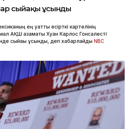
лар сыйақы ұсынды
сиканың ең қуатты есірткі картелінің
ымал АҚШ азаматы Хуан Карлос Гонсалесті
інде сыйақы ұсынды, деп хабарлайды
NBC