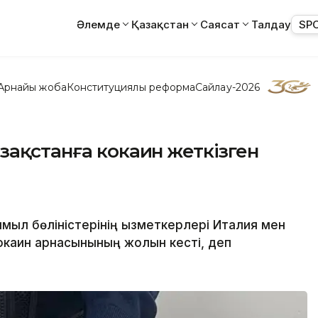
Әлемде
Қазақстан
Саясат
Талдау
SP
Арнайы жоба
Конституциялық реформа
Сайлау-2026
зақстанға кокаин жеткізген
қимыл бөліністерінің қызметкерлері Италия мен
кокаин арнасынының жолын кесті, деп