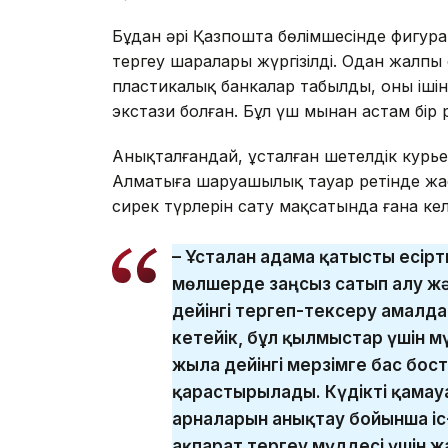
Бұдан әрі Қазпошта бөлімшесінде фигура
тергеу шаралары жүргізілді. Одан жалпы 
пластикалық банкалар табылды, оның іші
экстази болған. Бұл үш мыңнан астам бір
Анықталғандай, ұсталған шетелдік курь
Алматыға шаруашылық тауар ретінде жас
сирек түрлерін сату мақсатында ғана кел
– Ұсталған адамға қатысты есірт
мөлшерде заңсыз сатып алу жә
дейінгі тергеп-тексеру амалдар
кетейік, бұл қылмыстар үшін мү
жылға дейінгі мерзімге бас бо
қарастырылады. Күдікті қамауғ
арналарын анықтау бойынша іс
ақпарат тергеу мүддесі үшін жар