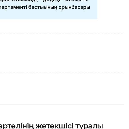
партаменті бастығының орынбасары
артелінің жетекшісі туралы