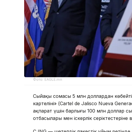
Фото: EAGLE.mn
Сыйақы сомасы 5 млн доллардан көбейтілд
картелінің» (Cartel de Jalisco Nueva Gen
ақпарат үшін барлығы 100 млн доллар сы
отбасылары мен іскерлік серіктестеріне 
CJNG — шетелдік лаңкестік ұйым ретінде т