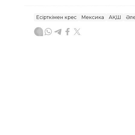
Есірткімен күрес
Мексика
АҚШ
Әл
Зарина Туғанбаева
Авторлар
11:46, 06 Тамыз 2026
Өзбекстанда есірткі тас
ұсталды
ТАШКЕНТ. KAZINFORM — Өзбекстанның