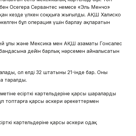
убен Осегера Сервантес немесе «Эль Менчо»
қан кезде үлкен соққыға жығылды. АҚШ Халиско
келген бұл операция үшін барлау ақпаратын
өгей ұлы және Мексика мен АҚШ азаматы Гонсалес
рабандасына дейін барлық нәрсемен айналысатын
лады, ол елдің 32 штатының 21-інде бар. Оның
та таралды.
кіметіне есірткі картельдеріне қарсы шараларды
бұл топтарға қарсы әскери әрекеттермен
ірткі картельдеріне қарсы әскери одақ