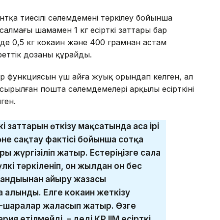
нтқа тиесілі сәлемдемені тәркілеу бойынша
салмағы шамамен 1 кг есірткі заттары бар
нде 0,5 кг кокаин және 400 грамнан астам
 реттік дозаны құрайды.
ер функциясын үш айға жуық орындап келген, ал
ырылған пошта сәлемдемелері арқылы есірткінің
ген.
кі заттарын өткізу мақсатында аса ірі
не сақтау фактісі бойынша сотқа
ы жүргізіліп жатыр. Естеріңізге сала
лкі тәркіленіп, он жылдан он бес
стандығынан айыру жазасы
а алынды. Елге кокаин жеткізу
-шаралар жалғасып жатыр. Өзге
ия етілмейді, – деді ҚР ІІМ есірткі