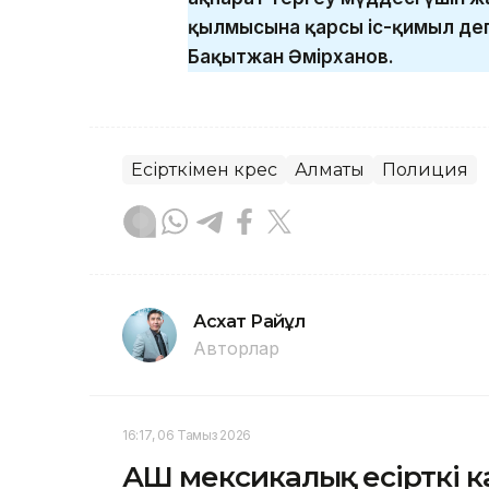
қылмысына қарсы іс-қимыл де
Бақытжан Әмірханов.
Есірткімен күрес
Алматы
Полиция
Асхат Райқұл
Авторлар
16:17, 06 Тамыз 2026
АҚШ мексикалық есірткі к