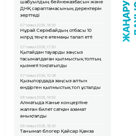
шабуылдың бейнежазбасын және
ДНҚ сараптамасының деректерін
зерттеді
07 тамыз 2026, 18:20
Нұрай Серікбайдың отбасы 10
млрд теңге өтемақы талап етті
07 тамыз 2026, 17:50
Қытайдан тауарды заңсыз
тасымалдаған қылмыстық топтың
қызметі тоқтатылды
07 тамыз 2026, 10:36
Қызылордада заңсыз алтын
өндірген қылмыстық топ ұсталды
06 тамыз 2026, 19:50
Алматыда Канье концертіне
жалған билет сатқан азамат
анықталды
06 тамыз 2026, 18:20
Танымал блогер Қайсар Қамза