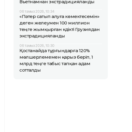
Вьетнамнан экстрадицияланды
06 тамыз 2026, 10:34
«Пәтер сатып алуға көмектесемін»
деген желеумен 100 миллион
теңге жымқырған күдікті Грузиядан
экстрадицияланды
06 тамыз 2026, 10:30
Қостанайда тұрғындарға 120%
мөлшерлемемен қарыз беріп, 1
млрд теңге табыс тапқан адам
сотталды