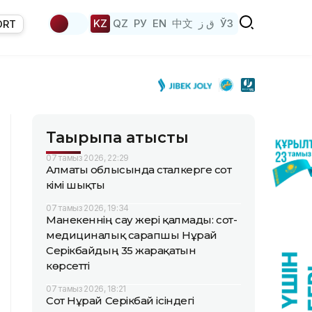
KZ
QZ
РУ
EN
中文
ق ز
ЎЗ
ORT
Тақырыпқа қатысты
07 тамыз 2026, 22:29
Алматы облысында сталкерге сот
үкімі шықты
07 тамыз 2026, 19:34
Манекеннің сау жері қалмады: сот-
медициналық сарапшы Нұрай
Серікбайдың 35 жарақатын
көрсетті
07 тамыз 2026, 18:21
Сот Нұрай Серікбай ісіндегі