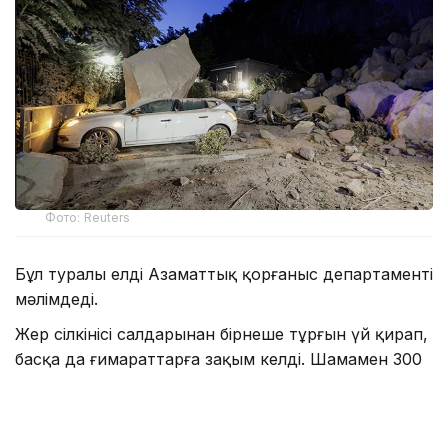
Фото: Reuters
Бұл туралы елдің Азаматтық қорғаныс департаменті
мәлімдеді.
Жер сілкінісі салдарынан бірнеше тұрғын үй қирап,
басқа да ғимараттарға зақым келді. Шамамен 300
тұрғын үйін тастап шығуға мәжбүр болды.
Құтқарушылар мен мамандар зардап шеккен
аумақты тексеруді жалғастырып жатыр.