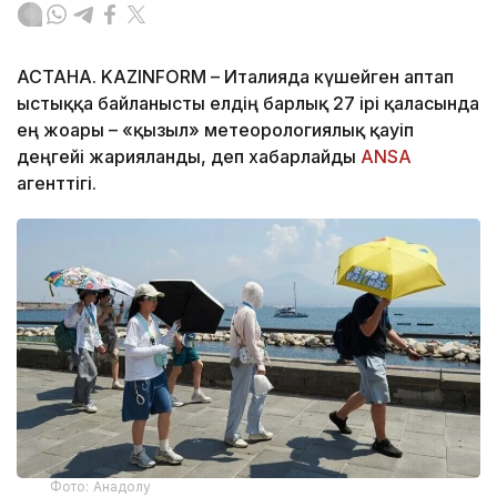
АСТАНА. KAZINFORM – Италияда күшейген аптап
ыстыққа байланысты елдің барлық 27 ірі қаласында
ең жоғары – «қызыл» метеорологиялық қауіп
деңгейі жарияланды, деп хабарлайды
ANSA
агенттігі.
Фото: Анадолу