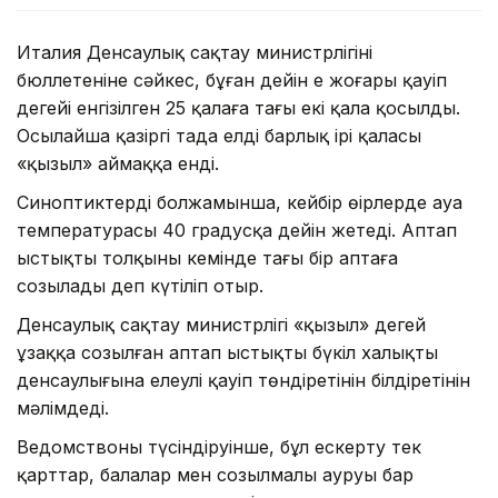
Италия Денсаулық сақтау министрлігінің
бюллетеніне сәйкес, бұған дейін ең жоғары қауіп
деңгейі енгізілген 25 қалаға тағы екі қала қосылды.
Осылайша қазіргі таңда елдің барлық ірі қаласы
«қызыл» аймаққа енді.
Синоптиктердің болжамынша, кейбір өңірлерде ауа
температурасы 40 градусқа дейін жетеді. Аптап
ыстықтың толқыны кемінде тағы бір аптаға
созылады деп күтіліп отыр.
Денсаулық сақтау министрлігі «қызыл» деңгей
ұзаққа созылған аптап ыстықтың бүкіл халықтың
денсаулығына елеулі қауіп төндіретінін білдіретінін
мәлімдеді.
Ведомствоның түсіндіруінше, бұл ескерту тек
қарттар, балалар мен созылмалы ауруы бар