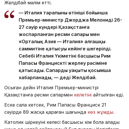
Желдібай мәлім етті.
— Италия тарапының өтініші бойынша
Премьер-министр Джорджа Мелонидің 26-
27 сәуір күндері Қазақстанға
жоспарланған ресми сапары мен
«Орталық Азия — Италия» алғашқы
саммитіне қатысуы кейінге шегерілді.
Себебі Италия Үкіметінің басшысы Рим
Папасы Францискті жерлеу рәсіміне
қатысады. Сапардың уақыты қосымша
хабарланады, — деді Желдібай.
Осыған дейін Италия Премьер-министрі
Қазақстанға ресми сапармен
келетіні
айтылған еді.
Еске сала кетсек, Рим Папасы Франциск 21
сәуірде 89 жасқа қараған шағында
көз жұмды.
Католик шіркеуінің келесі басшысы кім бола алады