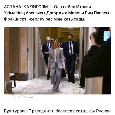
АСТАНА. KAZINFORM — Оған себеп Италия
Үкіметінің басшысы Джорджа Мелони Рим Папасы
Францискті жерлеу рәсіміне қатысады.
Фото: Ақорда
Бұл туралы Президенттің баспасөз хатшысы Руслан