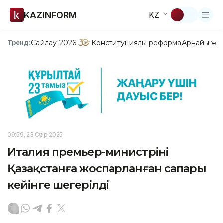
KAZINFORM
KZ
Сайлау-2026
Конституциялық реформа
Арнайы жо
Тренд:
09:59, 23 Сәуір 2025
Италия премьер-министрінің
Қазақстанға жоспарланған сапары
кейінге шегерілді