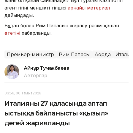
және ол қалай сайланады? Бұл туралы Kazinform
агенттігінің меншікті тілшісі
арнайы материал
дайындады.
Бұдан бөлек Рим Папасын жерлеу рәсімі қашан
өтетіні
хабарланды.
Премьер-министр
Рим Папасы
Ақорда
Итали
Айнұр Тумакбаева
Авторлар
03:56, 06 Тамыз 2026
Италияның 27 қаласында аптап
ыстыққа байланысты «қызыл»
деңгей жарияланды