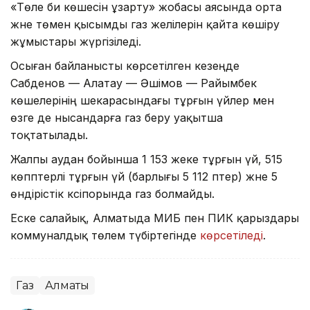
«Төле би көшесін ұзарту» жобасы аясында орта
және төмен қысымды газ желілерін қайта көшіру
жұмыстары жүргізіледі.
Осыған байланысты көрсетілген кезеңде
Сабденов — Алатау — Әшімов — Райымбек
көшелерінің шекарасындағы тұрғын үйлер мен
өзге де нысандарға газ беру уақытша
тоқтатылады.
Жалпы аудан бойынша 1 153 жеке тұрғын үй, 515
көппәтерлі тұрғын үй (барлығы 5 112 пәтер) және 5
өндірістік кәсіпорында газ болмайды.
Еске салайық, Алматыда МИБ пен ПИК қарыздары
коммуналдық төлем түбіртегінде
көрсетіледі
.
Газ
Алматы