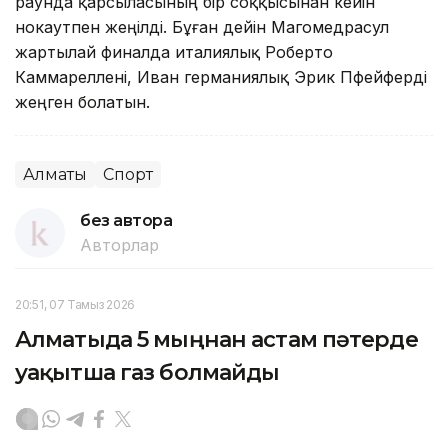
раунда қарсыласының бір соққысынан кейін
нокаутпен жеңілді. Бұған дейін Магомедрасул
жартылай финалда италиялық Роберто
Каммареллені, Иван германиялық Эрик Пфейферді
жеңген болатын.
Алматы
Спорт
без автора
Авторлар
20:51, 07 Тамыз 2026
Алматыда 5 мыңнан астам пәтерде
уақытша газ болмайды