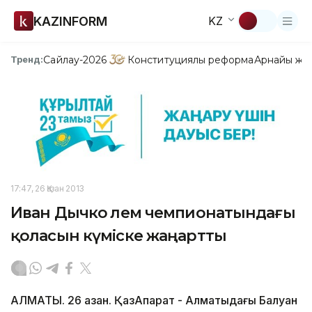
KAZINFORM
KZ
Сайлау-2026
Конституциялық реформа
Арнайы жо
Тренд:
17:47, 26 Қазан 2013
Иван Дычко Әлем чемпионатындағы
қоласын күміске жаңартты
АЛМАТЫ. 26 қазан. ҚазАқпарат - Алматыдағы Балуан