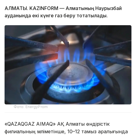
АЛМАТЫ. KAZINFORM — Алматының Наурызбай
ауданында екі күнге газ беру тоқтатылады.
Фото: EnergyProm
«QAZAQGAZ AIMAQ» АҚ Алматы өндірістік
филиалының мәліметінше, 10–12 тамыз аралығында