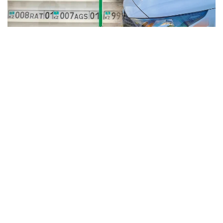
Коллаж: Kazinform / informburo.kz
Бас көлік прокуратурасының үйлестіруімен
Көліктегі полиция департаментінің қызметкерлері
жалған мемлекеттік тіркеу нөмірлік белгілерін
заңсыз дайындау және тарату схемасының жолын
кесті.
— Алматыда жүйелі түрде жалған
мемлекеттік нөмірлерді дайындаумен
және сатумен айналысқан заңсыз
әрекеттің ұйымдастырушысы ұсталды.