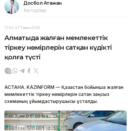
Досбол Атажан
Авторлар
17:00, 07 Тамыз 2026
Алматыда жалған мемлекеттік
тіркеу нөмірлерін сатқан күдікті
қолға түсті
АСТАНА. KAZINFORM — Қазақстан бойынша жалған
мемлекеттік тіркеу нөмірлерін сатқан заңсыз
схеманың ұйымдастырушысы ұсталды.