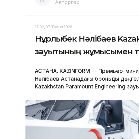
Авторлар
17:02, 07 Тамыз 2026
Нұрлыбек Нәлібаев Kazak
зауытының жұмысымен 
АСТАНА. KAZINFORM — Премьер-минис
Нәлібаев Астанадағы броньды дөңгел
Kazakhstan Paramount Engineering за