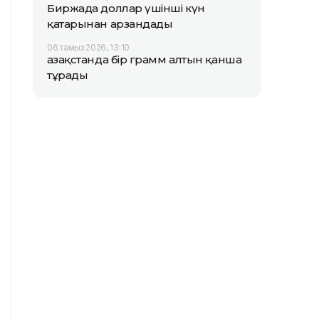
Биржада доллар үшінші күн
қатарынан арзандады
06 тамыз 2026, 13:10
Қазақстанда бір грамм алтын қанша
тұрады