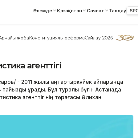
Әлемде
Қазақстан
Саясат
Талдау
SP
Арнайы жоба
Конституциялық реформа
Сайлау-2026
тистика агенттігі
сқаров/ - 2011 жылы қаңтар-қыркүйек айларында
,8 пайызды құрады. Бұл туралы бүгін Астанада
истика агенттігінің төрағасы Әлихан