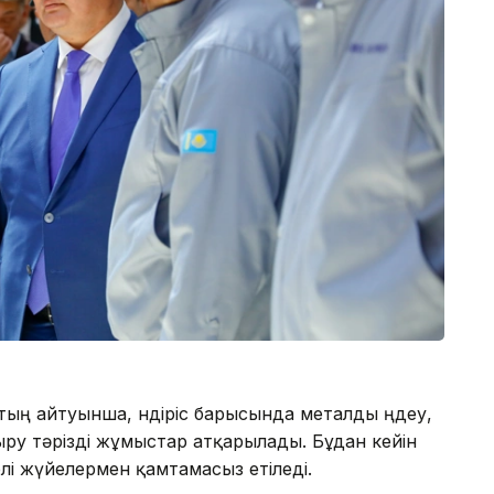
тың айтуынша, өндіріс барысында металды өңдеу,
ру тәрізді жұмыстар атқарылады. Бұдан кейін
лі жүйелермен қамтамасыз етіледі.