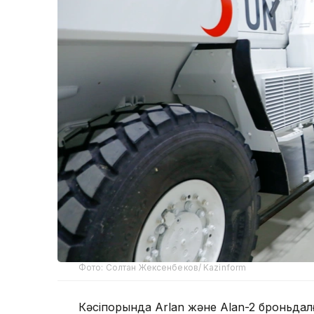
Фото: Солтан Жексенбеков/ Kazinform
Кәсіпорында Arlan және Alan-2 броньдал