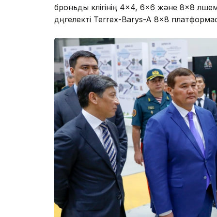
броньды көлігінің 4×4, 6×6 және 8×8 өлшем
дөңгелекті Terrex-Barys-A 8×8 платформ