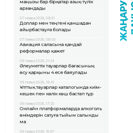
маңызы бар бірқатар азық-түлік
арзандады
07 тамыз 2026, 08:51
Доллар мен теңгені қаншадан
айырбастауға болады
07 тамыз 2026, 08:00
Авиация саласына қандай
реформалар қажет
06 тамыз 2026, 21:24
Әлеуметтік тауарлар бағасының
өсу қарқыны 4 есе баяулады
06 тамыз 2026, 19:41
Ұлттық тауарлар каталогында киім-
кешек пен көлік көш бастап тұр
06 тамыз 2026, 17:25
Онлайн платформаларда алкоголь
өнімдерін сатуға тыйым салынды
ма
06 тамыз 2026, 15:57