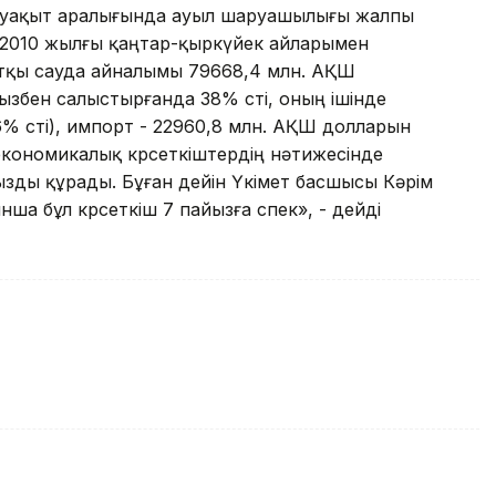
осы уақыт аралығында ауыл шаруашылығы жалпы
ып, 2010 жылғы қаңтар-қыркүйек айларымен
ртқы сауда айналымы 79668,4 млн. АҚШ
збен салыстырғанда 38% өсті, оның ішінде
6% өсті), импорт - 22960,8 млн. АҚШ долларын
 экономикалық көрсеткіштердің нәтижесінде
пайызды құрады. Бұған дейін Үкімет басшысы Кәрім
а бұл көрсеткіш 7 пайызға өспек», - дейді