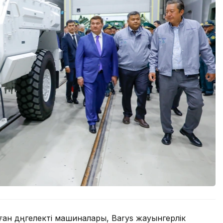
ған дөңгелекті машиналары, Barys жауынгерлік