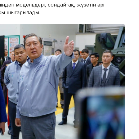
індегі модельдері, сондай-ақ, жүзетін әрі
асы шығарылады.