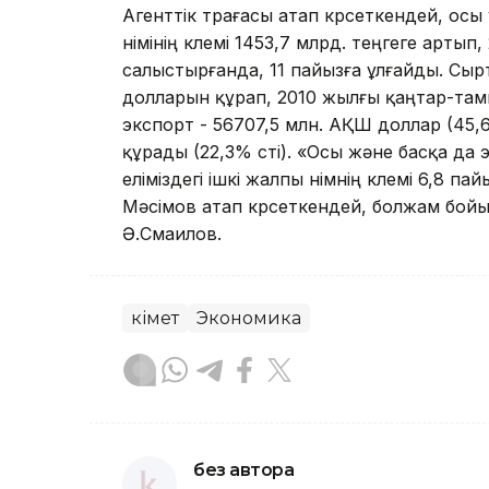
Агенттік төрағасы атап көрсеткендей, 
өнімінің көлемі 1453,7 млрд. теңгеге арт
салыстырғанда, 11 пайызға ұлғайды. Сы
долларын құрап, 2010 жылғы қаңтар-тамы
экспорт - 56707,5 млн. АҚШ доллар (45,
құрады (22,3% өсті). «Осы және басқа да
еліміздегі ішкі жалпы өнімнің көлемі 6,8 
Мәсімов атап көрсеткендей, болжам бойынш
Ә.Смаилов.
Үкімет
Экономика
без автора