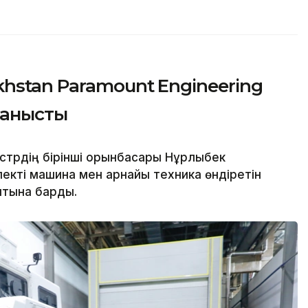
hstan Paramount Engineering
танысты
трдің бірінші орынбасары Нұрлыбек
екті машина мен арнайы техника өндіретін
уытына барды.