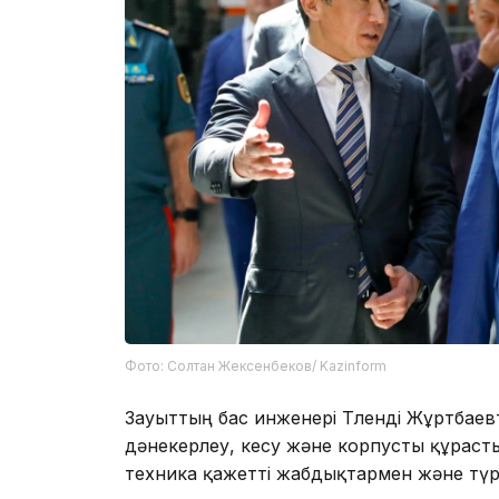
Фото: Солтан Жексенбеков/ Kazinform
Зауыттың бас инженері Төленді Жұртбаев
дәнекерлеу, кесу және корпусты құрасты
техника қажетті жабдықтармен және түр