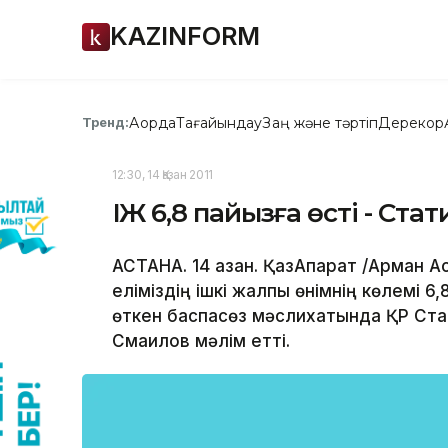
KAZINFORM
Ақорда
Тағайындау
Заң және тәртіп
Дерекқор
Тренд:
12:30, 14 Қазан 2011
ІЖӨ 6,8 пайызға өсті - Ста
АСТАНА. 14 қазан. ҚазАқпарат /Арман А
еліміздің ішкі жалпы өнімнің көлемі 6
өткен баспасөз мәслихатында ҚР Стат
Смаилов мәлім етті.