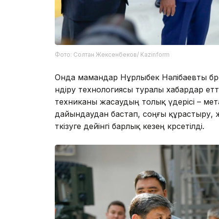
Фото: Солтан Жексенбеков/ Kazinform
Онда мамандар Нұрлыбек Нәлібаевты бро
өндіру технологиясы туралы хабардар етт
техниканы жасаудың толық үдерісі – ме
дайындаудан бастап, соңғы құрастыру, жү
өткізуге дейінгі барлық кезең көрсетілді.