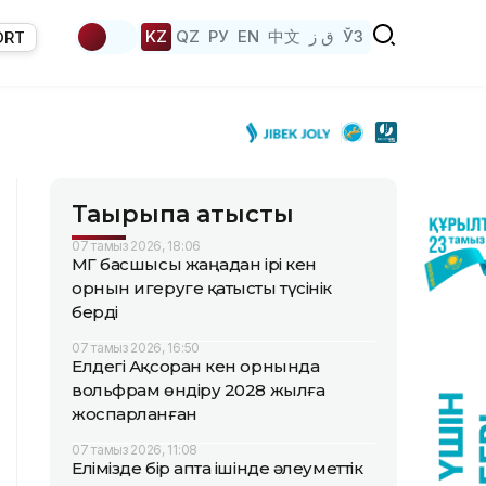
KZ
QZ
РУ
EN
中文
ق ز
ЎЗ
ORT
Тақырыпқа қатысты
07 тамыз 2026, 18:06
ҚМГ басшысы жаңадан ірі кен
орнын игеруге қатысты түсінік
берді
07 тамыз 2026, 16:50
Елдегі Ақсоран кен орнында
вольфрам өндіру 2028 жылға
жоспарланған
07 тамыз 2026, 11:08
Елімізде бір апта ішінде әлеуметтік