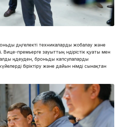
ньды дөңгелекті техникаларды жобалау және
і. Вице-премьерге зауыттың өндірістік қуаты мен
талды өңдеуден, броньды капсулаларды
йелерді біріктіру және дайын өнімді сынақтан