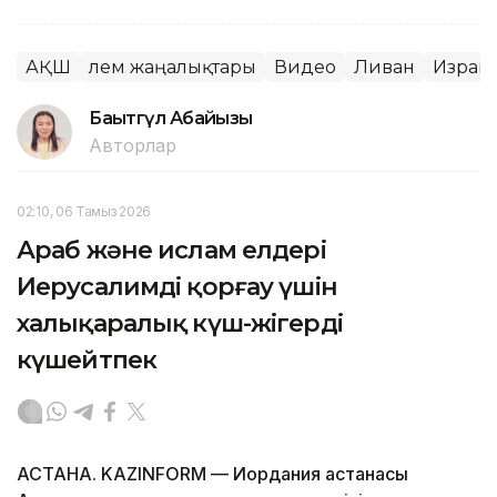
АҚШ
Әлем жаңалықтары
Видео
Ливан
Израи
Бақытгүл Абайқызы
Авторлар
02:10, 06 Тамыз 2026
Араб және ислам елдері
Иерусалимді қорғау үшін
халықаралық күш-жігерді
күшейтпек
АСТАНА. KAZINFORM — Иордания астанасы