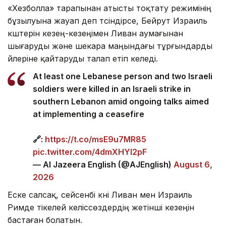
«Хезболла» тарапынан атысты тоқтату режимінің
бұзылуына жауап деп түсіндірсе, Бейрут Израиль
күштерін кезең-кезеңімен Ливан аумағынан
шығаруды және шекара маңындағы тұрғындарды
үйлеріне қайтаруды талап етіп келеді.
At least one Lebanese person and two Israeli
soldiers were killed in an Israeli strike in
southern Lebanon amid ongoing talks aimed
at implementing a ceasefire
🔗:
https://t.co/msE9u7MR85
pic.twitter.com/4dmXHYl2pF
— Al Jazeera English (@AJEnglish)
August 6,
2026
Еске салсақ, сейсенбі күні Ливан мен Израиль
Римде тікелей келіссөздердің жетінші кезеңін
бастаған болатын.