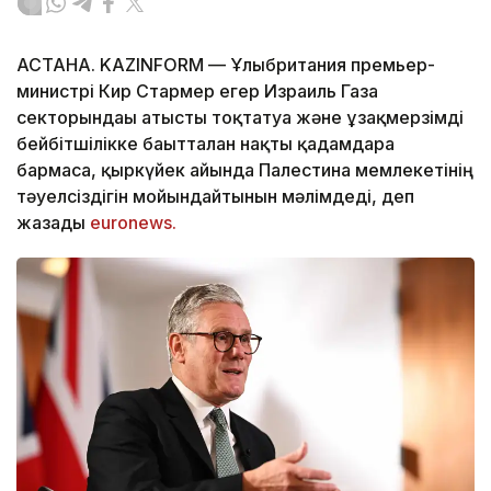
АСТАНА. KAZINFORM — Ұлыбритания премьер-
министрі Кир Стармер егер Израиль Газа
секторындағы атысты тоқтатуға және ұзақмерзімді
бейбітшілікке бағытталған нақты қадамдарға
бармаса, қыркүйек айында Палестина мемлекетінің
тәуелсіздігін мойындайтынын мәлімдеді, деп
жазады
euronews.