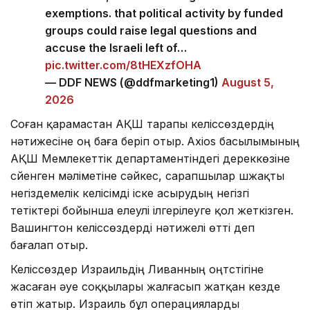
exemptions. that political activity by funded
groups could raise legal questions and
accuse the Israeli left of…
pic.twitter.com/8tHEXzfOHA
— DDF NEWS (@ddfmarketing1)
August 5,
2026
Соған қарамастан АҚШ тарапы келіссөздердің
нәтижесіне оң баға беріп отыр.
Axios басылымының
АҚШ Мемлекеттік департаментіндегі дереккөзіне
сүйенген мәліметіне сәйкес, сарапшылар үшжақты
негіздемелік келісімді іске асырудың негізгі
тетіктері бойынша елеулі ілгерілеуге қол жеткізген.
Вашингтон келіссөздерді нәтижелі өтті деп
бағалап отыр.
Келіссөздер Израильдің Ливанның оңтүстігіне
жасаған әуе соққылары жалғасып жатқан кезде
өтіп жатыр. Израиль бұл операцияларды