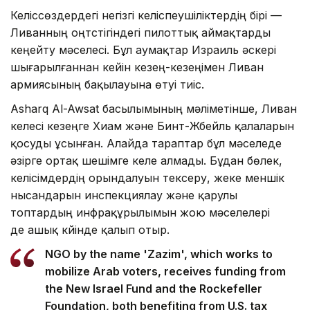
Келіссөздердегі негізгі келіспеушіліктердің бірі —
Ливанның оңтүстігіндегі пилоттық аймақтарды
кеңейту мәселесі. Бұл аумақтар Израиль әскері
шығарылғаннан кейін кезең-кезеңімен Ливан
армиясының бақылауына өтуі тиіс.
Asharq Al-Awsat басылымының мәліметінше, Ливан
келесі кезеңге Хиам және Бинт-Жбейль қалаларын
қосуды ұсынған. Алайда тараптар бұл мәселеде
әзірге ортақ шешімге келе алмады. Бұдан бөлек,
келісімдердің орындалуын тексеру, жеке меншік
нысандарын инспекциялау және қарулы
топтардың инфрақұрылымын жою мәселелері
де ашық күйінде қалып отыр.
NGO by the name 'Zazim', which works to
mobilize Arab voters, receives funding from
the New Israel Fund and the Rockefeller
Foundation, both benefiting from U.S. tax