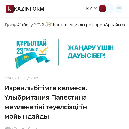
KAZINFORM
KZ
Сайлау-2026
Конституциялық реформа
Арнайы жо
Тренд:
22:47, 29 Шілде 2025
Израиль бітімге келмесе,
Ұлыбритания Палестина
мемлекетінің тәуелсіздігін
мойындайды