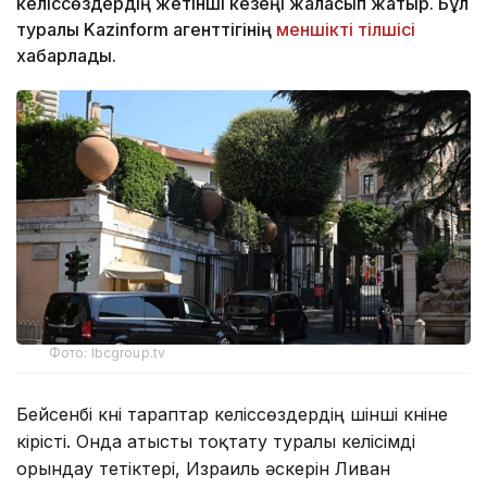
келіссөздердің жетінші кезеңі жалғасып жатыр. Бұл
туралы Kazinform агенттігінің
меншікті тілшісі
хабарлады.
Фото: lbcgroup.tv
Бейсенбі күні тараптар келіссөздердің үшінші күніне
кірісті. Онда атысты тоқтату туралы келісімді
орындау тетіктері, Израиль әскерін Ливан