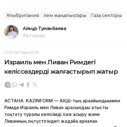
Ұлыбритания
Әлем жаңалықтары
Газа секторы
Айнұр Тумакбаева
Авторлар
22:50, 06 Тамыз 2026
Израиль мен Ливан Римдегі
келіссөздерді жалғастырып жатыр
АСТАНА. KAZINFORM — АҚШ-тың арағайындығымен
Римде Израиль мен Ливан арасындағы атысты
тоқтату туралы келісімді іске асыру және
Ливанның оңтүстігіндегі жағдайға арналған