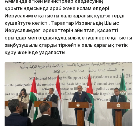
Амманда өткен министрлер кездесуінің
қорытындысында араб және ислам елдері
Иерусалимге қатысты халықаралық күш-жігерді
күшейтуге келісті. Тараптар Израильдің Шығыс
Иерусалимдегі әрекеттерін айыптап, қасиетті
орындар мен ондағы құлшылық етушілерге қатысты
заңбұзушылықтарды тіркейтін халықаралық тетік
құру жөнінде уағдаласты.
Фото: Арсен Өтешев/Kazinform