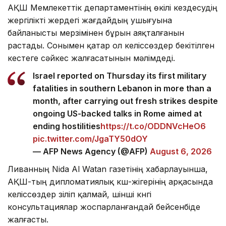
АҚШ Мемлекеттік департаментінің өкілі кездесудің
жергілікті жердегі жағдайдың ушығуына
байланысты мерзімінен бұрын аяқталғанын
растады. Сонымен қатар ол келіссөздер бекітілген
кестеге сәйкес жалғасатынын мәлімдеді.
Israel reported on Thursday its first military
fatalities in southern Lebanon in more than a
month, after carrying out fresh strikes despite
ongoing US-backed talks in Rome aimed at
ending hostilities
https://t.co/ODDNVcHeO6
pic.twitter.com/JgaTY50dOY
— AFP News Agency (@AFP)
August 6, 2026
Ливанның Nida Al Watan газетінің хабарлауынша,
АҚШ-тың дипломатиялық күш-жігерінің арқасында
келіссөздер үзіліп қалмай, үшінші күнгі
консультациялар жоспарланғандай бейсенбіде
жалғасты.