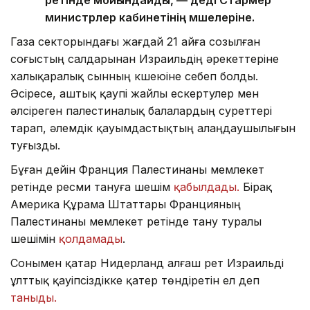
министрлер кабинетінің мүшелеріне.
Газа секторындағы жағдай 21 айға созылған
соғыстың салдарынан Израильдің әрекеттеріне
халықаралық сынның күшеюіне себеп болды.
Әсіресе, аштық қаупі жайлы ескертулер мен
әлсіреген палестиналық балалардың суреттері
тарап, әлемдік қауымдастықтың алаңдаушылығын
туғызды.
Бұған дейін Франция Палестинаны мемлекет
ретінде ресми тануға шешім
қабылдады.
Бірақ
Америка Құрама Штаттары Францияның
Палестинаны мемлекет ретінде тану туралы
шешімін
қолдамады
.
Сонымен қатар Нидерланд алғаш рет Израильді
ұлттық қауіпсіздікке қатер төндіретін ел деп
таныды.