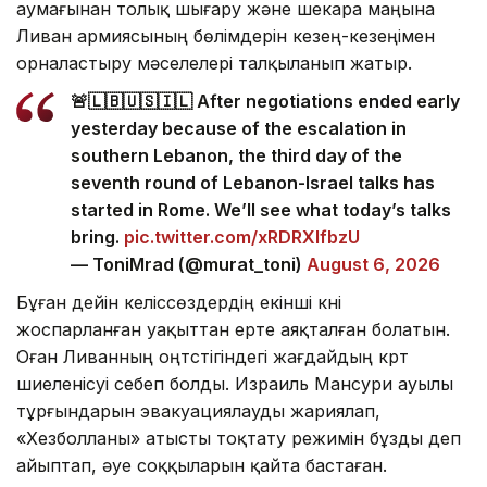
аумағынан толық шығару және шекара маңына
Ливан армиясының бөлімдерін кезең-кезеңімен
орналастыру мәселелері талқыланып жатыр.
🚨🇱🇧🇺🇸🇮🇱 After negotiations ended early
yesterday because of the escalation in
southern Lebanon, the third day of the
seventh round of Lebanon-Israel talks has
started in Rome. We’ll see what today’s talks
bring.
pic.twitter.com/xRDRXlfbzU
— ToniMrad (@murat_toni)
August 6, 2026
Бұған дейін келіссөздердің екінші күні
жоспарланған уақыттан ерте аяқталған болатын.
Оған Ливанның оңтүстігіндегі жағдайдың күрт
шиеленісуі себеп болды. Израиль Мансури ауылы
тұрғындарын эвакуациялауды жариялап,
«Хезболланы» атысты тоқтату режимін бұзды деп
айыптап, әуе соққыларын қайта бастаған.