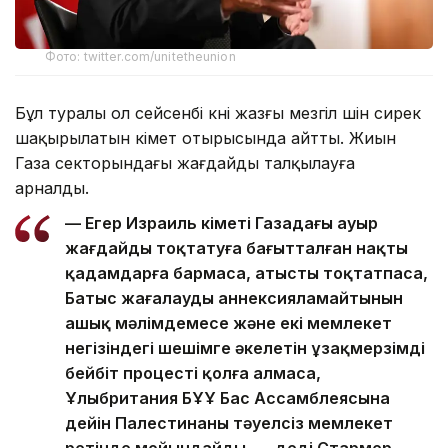
Фото: twitter.com/unitetheunion
Бұл туралы ол сейсенбі күні жазғы мезгіл үшін сирек
шақырылатын үкімет отырысында айтты. Жиын
Газа секторындағы жағдайды талқылауға
арналды.
— Егер Израиль үкіметі Газадағы ауыр
жағдайды тоқтатуға бағытталған нақты
қадамдарға бармаса, атысты тоқтатпаса,
Батыс жағалауды аннексияламайтынын
ашық мәлімдемесе және екі мемлекет
негізіндегі шешімге әкелетін ұзақмерзімді
бейбіт процесті қолға алмаса,
Ұлыбритания БҰҰ Бас Ассамблеясына
дейін Палестинаны тәуелсіз мемлекет
ретінде мойындайды, — деді Стармер