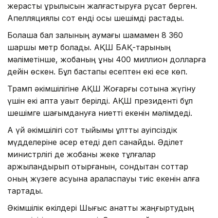
жерасты құрылысын жалғастыруға рұқсат берген.
Апелляциялық сот енді осы шешімді растады.
Болашақ бал залының аумағы шамамен 8 360
шаршы метр болады. АҚШ БАҚ-тарының
мәліметінше, жобаның құны 400 миллион долларға
дейін өскен. Бұл бастапқы есептен екі есе көп.
Трамп әкімшілігіне АҚШ Жоғарғы сотына жүгіну
үшін екі апта уақыт берілді. АҚШ президенті бұл
шешімге шағымдануға ниетті екенін мәлімдеді.
Ақ үй әкімшілігі сот тыйымы ұлттық қауіпсіздік
мүдделеріне әсер етеді деп санайды. Әділет
министрлігі де жобаны жеке тұлғалар
қаржыландырып отырғанын, сондықтан соттар
оның жүзеге асуына араласпауы тиіс екенін алға
тартады.
Әкімшілік өкілдері Шығыс қанатты жаңғыртудың