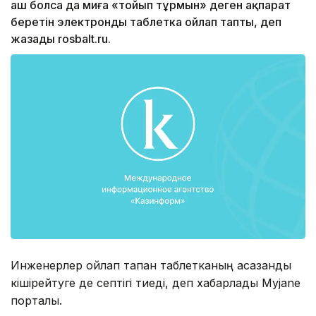
аш болса да миға «тойып тұрмын» деген ақпарат
беретін электронды таблетка ойлап тапты, деп
жазады rosbalt.ru.
Инженерлер ойлап тапқан таблетканың асқазанды
кішірейтуге де септігі тиеді, деп хабарлады Myjane
порталы.