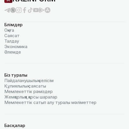
Бөлімдер
Оқиға
Саясат
Талдау
Экономика
Әлемде
Біз туралы
Пайдаланушылық келiciм
Құпиялылық саясаты
Мемлекеттік рәміздер
Жемқорлыққа қарсы шаралар
Мемлекеттік сатып алу туралы мәлiметтер
Басқалар