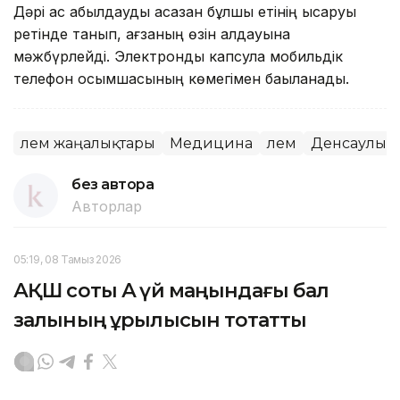
Дәрі ас қабылдауды асқазан бұлшық етінің қысқаруы
ретінде танып, ағзаның өзін алдауына
мәжбүрлейді. Электронды капсула мобильдік
телефон қосымшасының көмегімен бақыланады.
Әлем жаңалықтары
Медицина
Әлем
Денсаулық
без автора
Авторлар
05:19, 08 Тамыз 2026
АҚШ соты Ақ үй маңындағы бал
залының құрылысын тоқтатты