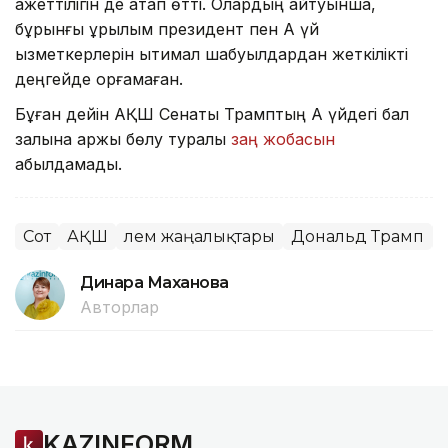
қажеттілігін де атап өтті. Олардың айтуынша,
бұрынғы құрылым президент пен Ақ үй
қызметкерлерін ықтимал шабуылдардан жеткілікті
деңгейде қорғамаған.
Бұған дейін АҚШ Сенаты Трамптың Ақ үйдегі бал
залына қаржы бөлу туралы
заң жобасын
қабылдамады.
Сот
АҚШ
Әлем жаңалықтары
Дональд Трамп
Динара Маханова
Авторлар
KAZINFORM