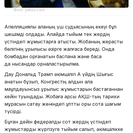
Фото: yahoo.com
Апелляциялық алқаның үш судьясының екеуі бұл
шешімді қолдады. Алайда тыйым тек жердің
үстіндегі жұмыстарға қатысты. Жобаның жерасты
бөлігінің құрылысы әзірге жалғаса береді. Онда
бомбадан қорғанатын баспана және басқа
да нысандар орналастырылмақ.
Дау Дональд Трамп әкімшілігі Ақ үйдің Шығыс
қанатын бұзып, Конгрестің алдын ала
мақұлдауынсыз құрылыс жұмыстарын бастағаннан
кейін туындады. Жобаға қарсы АҚШ-тың тарихи
мұрасын сақтау жөніндегі ұлттық қоры сотқа шағым
түсірді.
Бұған дейін федералдық сот жердің үстіндегі
жұмыстарды жүргізуге тыйым салып, әкімшілікке