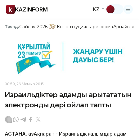
KAZINFORM
KZ
Сайлау-2026
Конституциялық реформа
Арнайы жо
Тренд:
08:59, 26 Мамыр 2015
Израильдіктер адамды арықтататын
электрондық дәрі ойлап тапты
АСТАНА. ҚазАқпарат - Израильдік ғалымдар адам