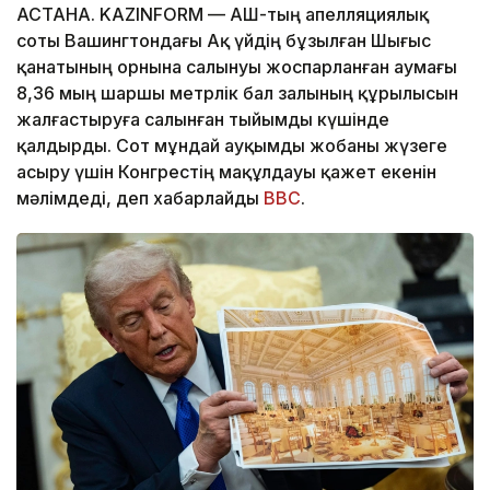
АСТАНА. KAZINFORM — АҚШ-тың апелляциялық
соты Вашингтондағы Ақ үйдің бұзылған Шығыс
қанатының орнына салынуы жоспарланған аумағы
8,36 мың шаршы метрлік бал залының құрылысын
жалғастыруға салынған тыйымды күшінде
қалдырды. Сот мұндай ауқымды жобаны жүзеге
асыру үшін Конгрестің мақұлдауы қажет екенін
мәлімдеді, деп хабарлайды
BBC
.