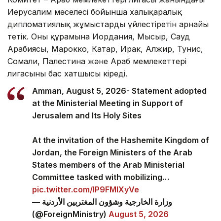
Иерусалим мәселесі бойынша халықаралық
дипломатиялық жұмыстарды үйлестіретін арнайы
тетік. Оның құрамына Иордания, Мысыр, Сауд
Арабиясы, Марокко, Катар, Ирак, Алжир, Тунис,
Сомали, Палестина және Араб мемлекеттері
лигасының бас хатшысы кіреді.
Amman, August 5, 2026- Statement adopted
at the Ministerial Meeting in Support of
Jerusalem and Its Holy Sites
At the invitation of the Hashemite Kingdom of
Jordan, the Foreign Ministers of the Arab
States members of the Arab Ministerial
Committee tasked with mobilizing…
pic.twitter.com/lP9FMlXyVe
— وزارة الخارجية وشؤون المغتربين الأردنية
(@ForeignMinistry)
August 5, 2026