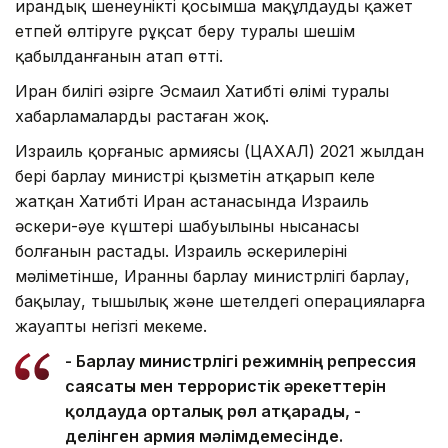
ирандық шенеунікті қосымша мақұлдауды қажет
етпей өлтіруге рұқсат беру туралы шешім
қабылданғанын атап өтті.
Иран билігі әзірге Эсмаил Хатибтің өлімі туралы
хабарламаларды растаған жоқ.
Израиль қорғаныс армиясы (ЦАХАЛ) 2021 жылдан
бері барлау министрі қызметін атқарып келе
жатқан Хатибтің Иран астанасында Израиль
әскери-әуе күштері шабуылының нысанасы
болғанын растады. Израиль әскерилерінің
мәліметінше, Иранның барлау министрлігі барлау,
бақылау, тыңшылық және шетелдегі операцияларға
жауапты негізгі мекеме.
- Барлау министрлігі режимнің репрессия
саясаты мен террористік әрекеттерін
қолдауда орталық рөл атқарады, -
делінген армия мәлімдемесінде.