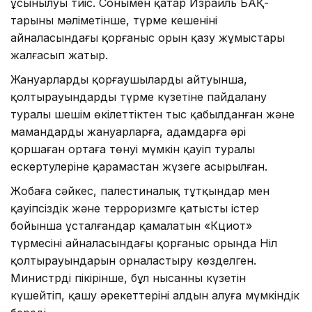
ұсынылуы тиіс. Сонымен қатар Израиль БАҚ-
тарының мәліметінше, түрме кешенінің
айналасындағы қорғаныс орын қазу жұмыстары
жалғасып жатыр.
Жануарларды қорғаушылардың айтуынша,
қолтырауындарды түрме күзетіне пайдалану
туралы шешім өкілеттіктен тыс қабылданған және
мамандардың жануарларға, адамдарға әрі
қоршаған ортаға төнуі мүмкін қауіп туралы
ескертулеріне қарамастан жүзеге асырылған.
Жобаға сәйкес, палестиналық тұтқындар мен
қауіпсіздік және терроризмге қатысты істер
бойынша ұсталғандар қамалатын «Кциот»
түрмесінің айналасындағы қорғаныс орында Ніл
қолтырауындарын орналастыру көзделген.
Министрдің пікірінше, бұл нысанның күзетін
күшейтіп, қашу әрекеттерінің алдын алуға мүмкіндік