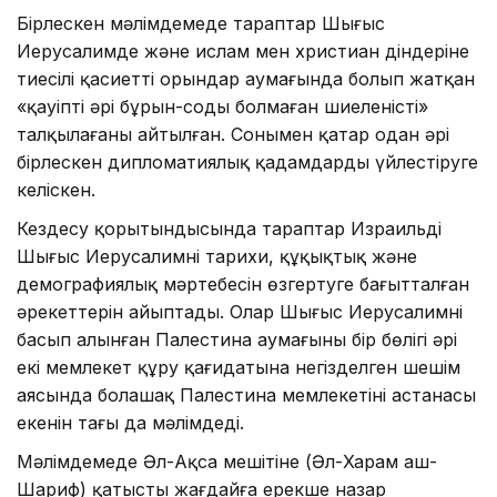
Бірлескен мәлімдемеде тараптар Шығыс
Иерусалимде және ислам мен христиан діндеріне
тиесілі қасиетті орындар аумағында болып жатқан
«қауіпті әрі бұрын-соңды болмаған шиеленісті»
талқылағаны айтылған. Сонымен қатар одан әрі
бірлескен дипломатиялық қадамдарды үйлестіруге
келіскен.
Кездесу қорытындысында тараптар Израильдің
Шығыс Иерусалимнің тарихи, құқықтық және
демографиялық мәртебесін өзгертуге бағытталған
әрекеттерін айыптады. Олар Шығыс Иерусалимнің
басып алынған Палестина аумағының бір бөлігі әрі
екі мемлекет құру қағидатына негізделген шешім
аясында болашақ Палестина мемлекетінің астанасы
екенін тағы да мәлімдеді.
Мәлімдемеде Әл-Ақса мешітіне (Әл-Харам аш-
Шариф) қатысты жағдайға ерекше назар