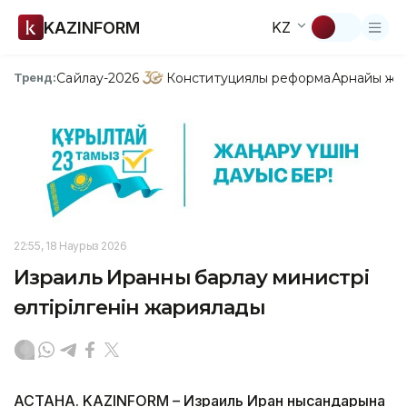
KAZINFORM
KZ
Сайлау-2026
Конституциялық реформа
Арнайы жо
Тренд:
22:55, 18 Наурыз 2026
Израиль Иранның барлау министрі
өлтірілгенін жариялады
АСТАНА. KAZINFORM – Израиль Иран нысандарына