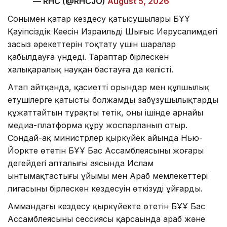
— RHC (@RHCJO)
August 5, 2026
Сонымен қатар кездесу қатысушылары БҰҰ
Қауіпсіздік Кеңесін Израильдің Шығыс Иерусалимдегі
заңсыз әрекеттерін тоқтату үшін шаралар
қабылдауға үндеді. Тараптар бірлескен
халықаралық науқан бастауға да келісті.
Атап айтқанда, қасиетті орындар мен құлшылық
етушілерге қатысты болжамды заңбұзушылықтарды
құжаттайтын тұрақты тетік, оның ішінде арнайы
медиа-платформа құру жоспарланып отыр.
Сондай-ақ министрлер қыркүйек айында Нью-
Йоркте өтетін БҰҰ Бас Ассамблеясының жоғары
деңгейдегі апталығы аясында Ислам
ынтымақтастығы ұйымы мен Араб мемлекеттері
лигасының бірлескен кездесуін өткізуді ұйғарды.
Аммандағы кездесу қыркүйекте өтетін БҰҰ Бас
Ассамблеясының сессиясы қарсаңында араб және