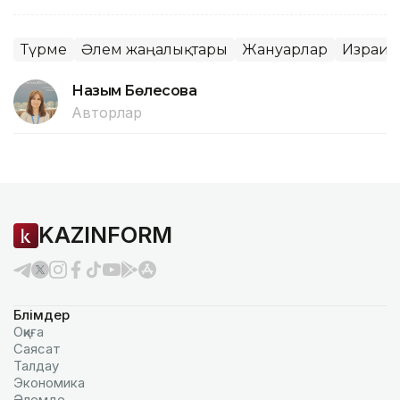
Түрме
Әлем жаңалықтары
Жануарлар
Израил
Назым Бөлесова
Авторлар
KAZINFORM
Бөлімдер
Оқиға
Саясат
Талдау
Экономика
Әлемде