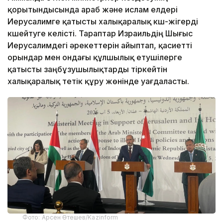
қорытындысында араб және ислам елдері
Иерусалимге қатысты халықаралық күш-жігерді
күшейтуге келісті. Тараптар Израильдің Шығыс
Иерусалимдегі әрекеттерін айыптап, қасиетті
орындар мен ондағы құлшылық етушілерге
қатысты заңбұзушылықтарды тіркейтін
халықаралық тетік құру жөнінде уағдаласты.
Фото: Арсен Өтешев/Kazinform