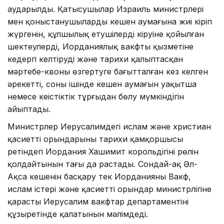
аударылды. Қатысушылар Израиль министрлері
мен қоныстанушылардың кешен аумағына жиі кіріп
жүргенін, құлшылық етушілердің кіруіне қойылған
шектеулерді, Иорданиялық вакфтың қызметіне
кедергі келтіруді және тарихи қалыптасқан
мәртебе-квоны өзгертуге бағытталған кез келген
әрекетті, соның ішінде кешен аумағын уақытша
немесе кеңістіктік тұрғыдан бөлу мүмкіндігін
айыптады.
Министрлер Иерусалимдегі ислам және христиан
қасиетті орындарының тарихи қамқоршысы
ретіндегі Иордания Хашимит корольдігінің рөлін
қолдайтынын тағы да растады. Сондай-ақ Әл-
Ақса кешенін басқару тек Иорданияның Вакф,
ислам істері және қасиетті орындар министрлігіне
қарасты Иерусалим вакфтар департаментінің
құзыретінде қалатынын мәлімдеді.