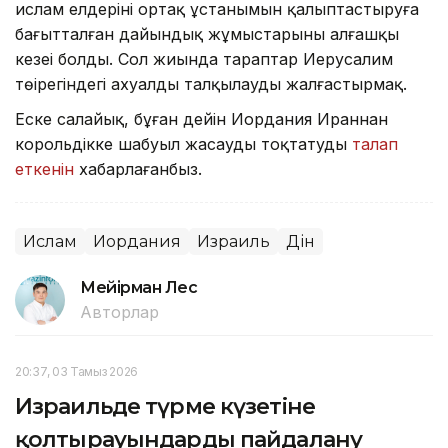
ислам елдерінің ортақ ұстанымын қалыптастыруға
бағытталған дайындық жұмыстарының алғашқы
кезеңі болды. Сол жиында тараптар Иерусалим
төңірегіндегі ахуалды талқылауды жалғастырмақ.
Еске салайық, бұған дейін Иордания Ираннан
корольдікке шабуыл жасауды тоқтатуды
талап
еткенін
хабарлағанбыз.
Ислам
Иордания
Израиль
Дін
Мейірман Лес
Авторлар
20:37, 03 Тамыз 2026
Израильде түрме күзетіне
қолтырауындарды пайдалану