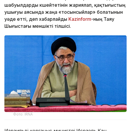
шабуылдарды күшейтетінін жариялап, қақтығыстың
ушығуы аясында жаңа «тосынсыйлар» болатынын
уәде етті, деп хабарлайды
Kazinform
-ның Таяу
Шығыстағы меншікті тілшісі.
Фото: IRNA
Израильдің қорғаныс министрі Исраэль Кац