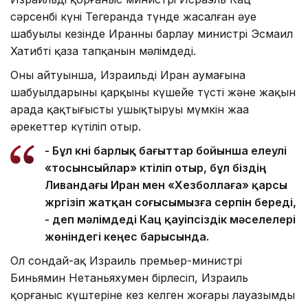
сәрсенбі күні Тегеранда түнде жасалған әуе
шабуылы кезінде Иранның барлау министрі Эсмаил
Хатибтің қаза тапқанын мәлімдеді.
Оның айтуынша, Израильдің Иран аумағына
шабуылдарының қарқыны күшейе түсті және жақын
арада қақтығысты ушықтыруы мүмкін жаңа
әрекеттер күтіліп отыр.
- Бұл күні барлық бағыттар бойынша елеулі
«тосынсыйлар» күтіліп отыр, бұл біздің
Ливандағы Иран мен «Хезболлаға» қарсы
жүргізіп жатқан соғысымызға серпін береді,
- деп мәлімдеді Кац қауіпсіздік мәселелері
жөніндегі кеңес барысында.
Ол сондай-ақ Израиль премьер-министрі
Биньямин Нетаньяхумен бірлесіп, Израиль
қорғаныс күштеріне кез келген жоғары лауазымды