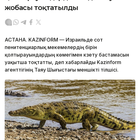
жобасы тоқтатылды
АСТАНА. KAZINFORM — Израильде сот
пенитенциарлық мекемелердің бірін
қолтырауындардың көмегімен күзету бастамасын
уақытша тоқтатты, деп хабарлайды Kazinform
агенттігінің Таяу Шығыстағы меншікті тілшісі.