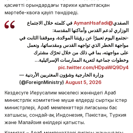
қасиетті орындардағы тарихи қалыптасқан
мәртебе-квоға қауіп төндіреді.
في كلمته خلال الاجتماع
@AymanHsafadi
الصفدي
الوزاري لدعم القدس وأماكنها المقدسة:
-نجتمع اليوم تعبيرًا عن رؤيتنا الموحّدة، وموقفنا الثابت في
مواجهة الخطر الذي تواجهه القدس ومقدساتها، ونعمل
على مواجهته، بما في ذلك من خلال تحرّك مشترك
وخطوات جماعية لتعرية الممارسات الإسرائيلية…
pic.twitter.com/HDpaWQ9Dy4
— وزارة الخارجية وشؤون المغتربين الأردنية
(@ForeignMinistry)
August 5, 2026
Кездесуге Иерусалим мәселесі жөніндегі Араб
министрлік комитетіне мүше елдердің сыртқы істер
министрлері, Араб мемлекеттері лигасының бас
хатшысы, сондай-ақ Индонезия, Пәкістан, Түркия
және Малайзия өкілдері қатысты.
Комитет – Араб мемлекеттері лигасы жанындағы