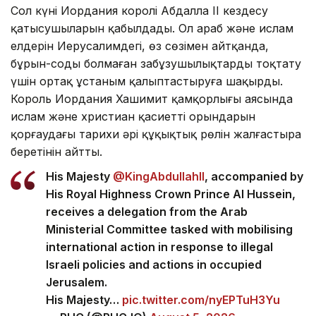
Сол күні Иордания королі Абдалла II кездесу
қатысушыларын қабылдады. Ол араб және ислам
елдерін Иерусалимдегі, өз сөзімен айтқанда,
бұрын-соңды болмаған заңбұзушылықтарды тоқтату
үшін ортақ ұстаным қалыптастыруға шақырды.
Король Иордания Хашимит қамқорлығы аясында
ислам және христиан қасиетті орындарын
қорғаудағы тарихи әрі құқықтық рөлін жалғастыра
беретінін айтты.
His Majesty
@KingAbdullahII
, accompanied by
His Royal Highness Crown Prince Al Hussein,
receives a delegation from the Arab
Ministerial Committee tasked with mobilising
international action in response to illegal
Israeli policies and actions in occupied
Jerusalem.
His Majesty…
pic.twitter.com/nyEPTuH3Yu