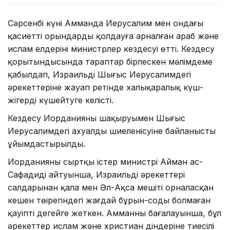
Сәрсенбі күні Амманда Иерусалим мен ондағы
қасиетті орындарды қолдауға арналған араб және
ислам елдерінің министрлер кездесуі өтті. Кездесу
қорытындысында тараптар бірлескен мәлімдеме
қабылдап, Израильдің Шығыс Иерусалимдегі
әрекеттеріне жауап ретінде халықаралық күш-
жігерді күшейтуге келісті.
Кездесу Иорданияның шақыруымен Шығыс
Иерусалимдегі ахуалдың шиеленісуіне байланысты
ұйымдастырылды.
Иорданияның сыртқы істер министрі Айман ас-
Сафадидің айтуынша, Израильдің әрекеттері
салдарынан қала мен Әл-Ақса мешіті орналасқан
кешен төңірегіндегі жағдай бұрын-соңды болмаған
қауіпті деңгейге жеткен. Амманның бағалауынша, бұл
әрекеттер ислам және христиан діндеріне тиесілі