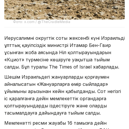
Фото: x.com / @TheCradleMedia
Иерусалимнің округтік соты жексенбі күні Израильдің
ұлттық қауіпсіздік министрі Итамар Бен-Гвир
ұсынған жоба аясында Ніл қолтырауындарын
«Кциот» түрмесіне көшіруге уақытша тыйым
салды. Бұл туралы The Times of Israel хабарлады.
Шешім Израильдегі жануарларды қорғаумен
айналысатын «Жануарларға өмір сыйлаңдар»
ұйымының арызынан кейін қабылданды. Сот негізгі
іс қаралғанға дейін мемлекеттік органдарға
қолтырауындарды іздестіруге және оларды
тасымалдауға дайындауға тыйым салды.
Мемлекеттің ресми жауабы 16 тамызға дейін