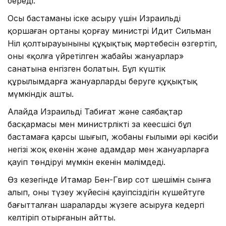
береді.
Осы бастаманы іске асыру үшін Израильдің
қоршаған ортаны қорғау министрі Идит Сильман
Ніл қолтырауынының құқықтық мәртебесін өзгертіп,
оны «қолға үйретілген жабайы жануарлар»
санатына енгізген болатын. Бұл күштік
құрылымдарға жануарларды беруге құқықтық
мүмкіндік ашты.
Алайда Израильдің Табиғат және саябақтар
басқармасы мен министрліктің заң кеңесшісі бұл
бастамаға қарсы шығып, жобаның ғылыми әрі кәсіби
негізі жоқ екенін және адамдар мен жануарларға
қауіп төндіруі мүмкін екенін мәлімдеді.
Өз кезегінде Итамар Бен-Гвир сот шешімін сынға
алып, оның түзеу жүйесінің қауіпсіздігін күшейтуге
бағытталған шараларды жүзеге асыруға кедергі
келтіріп отырғанын айтты.