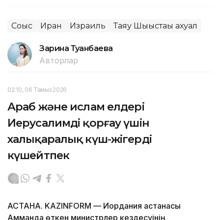
Соғыс
Иран
Израиль
Таяу Шығыстағы ахуал
Зарина Туғанбаева
Авторлар
02:10, 06 Тамыз 2026
Араб және ислам елдері
Иерусалимді қорғау үшін
халықаралық күш-жігерді
күшейтпек
АСТАНА. KAZINFORM — Иордания астанасы
Амманда өткен министрлер кездесуінің