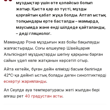
мұздықтар үшін өте қолайсыз болып
жатыр. Қыста қар аз түсті, мұзды
қорғайтын қабат жұқа болды. Аптап ыстық
толқындары ерте басталды – мамырда,
маусымда және енді шілдеде қайталанды,
– деді гляциолог.
Мамандар Рона мұздығын жаз бойы бақылауды
жалғастырады. Соңғы өлшеулер Швейцария
Альпісіндегі мұздықтардың шегіну қарқыны барған
сайын үдеп келе жатқанын көрсетіп отыр.
Айта кетейік, бұған дейін еліміздің басым бөлігінде
42°C-қа дейінгі ыстық болады деген синоптиктердің
ескертуі жарияланды
.
Ал Сеулде ауа температурасы жеті жылдан бері
алғаш рет
40 градустан асты
.