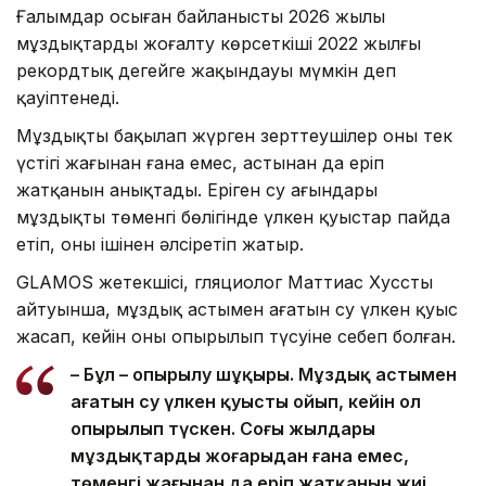
Ғалымдар осыған байланысты 2026 жылы
мұздықтардың жоғалту көрсеткіші 2022 жылғы
рекордтық деңгейге жақындауы мүмкін деп
қауіптенеді.
Мұздықты бақылап жүрген зерттеушілер оның тек
үстіңгі жағынан ғана емес, астынан да еріп
жатқанын анықтады. Еріген су ағындары
мұздықтың төменгі бөлігінде үлкен қуыстар пайда
етіп, оны ішінен әлсіретіп жатыр.
GLAMOS жетекшісі, гляциолог Маттиас Хусстың
айтуынша, мұздық астымен ағатын су үлкен қуыс
жасап, кейін оның опырылып түсуіне себеп болған.
– Бұл – опырылу шұңқыры. Мұздық астымен
ағатын су үлкен қуысты ойып, кейін ол
опырылып түскен. Соңғы жылдары
мұздықтардың жоғарыдан ғана емес,
төменгі жағынан да еріп жатқанын жиі