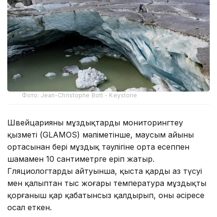
Фото: Jean-Christophe Bott - Keystone
Швейцарияның мұздықтарды мониторингтеу
қызметі (GLAMOS) мәліметінше, маусым айының
ортасынан бері мұздық тәулігіне орта есеппен
шамамен 10 сантиметрге еріп жатыр.
Гляциологтардың айтуынша, қыста қардың аз түсуі
мен қалыптан тыс жоғары температура мұздықты
қорғаныш қар қабатынсыз қалдырып, оны әсіресе
осал еткен.