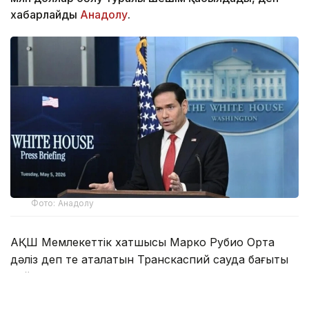
хабарлайды
Анадолу
.
Фото: Анадолу
АҚШ Мемлекеттік хатшысы Марко Рубио Орта
дәліз деп те аталатын Транскаспий сауда бағыты
бойындағы жеке сектор инвестицияларына қолдау
көрсететін Транскаспий бастамасы қорының