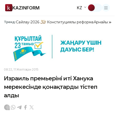
KAZINFORM
KZ
Сайлау-2026
Конституциялық реформа
Арнайы жо
Тренд:
08:22, 11 Желтоқсан 2015
Израиль премьерінің иті Ханука
мерекесінде қонақтарды тістеп
алды