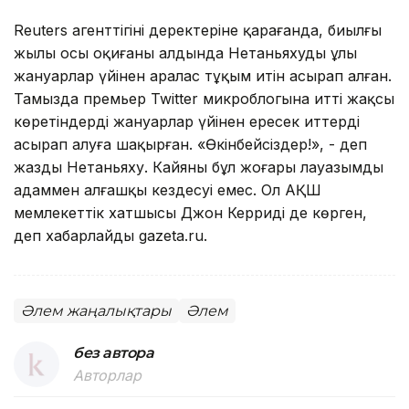
Reuters агенттігінің деректеріне қарағанда, биылғы
жылы осы оқиғаның алдында Нетаньяхудың ұлы
жануарлар үйінен аралас тұқым итін асырап алған.
Тамызда премьер Twitter микроблогына итті жақсы
көретіндерді жануарлар үйінен ересек иттерді
асырап алуға шақырған. «Өкінбейсіздер!», - деп
жазды Нетаньяху. Кайяның бұл жоғары лауазымды
адаммен алғашқы кездесуі емес. Ол АҚШ
мемлекеттік хатшысы Джон Керриді де көрген,
деп хабарлайды gazeta.ru.
Әлем жаңалықтары
Әлем
без автора
Авторлар