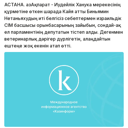
АСТАНА. ҚазАқпарат - Иудейлік Ханука мерекесінің
құрметіне өткен шарада Кайя атты Биньямин
Нетаньяхудың иті белгісіз себептермен израильдік
СІМ басшысы орынбасарының зайыбын, сондай-ақ
ел парламентінің депутатын тістеп алды. Дегенмен
ветеринарлық дәрігер дүрлігетін, алаңдайтын
ештеңе жоқ екенін атап өтті.