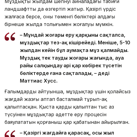
Мұздықтың жылдам шегінуі айналадағы табиғи
ландшафтты да өзгертіп жатыр. Қазіргі үрдіс
жалғаса берсе, оның төменгі бөліктері алдағы
бірнеше жылда толығымен жоғалуы мүмкін.
– Мұндай жоғары еру қарқыны сақталса,
мұздықтар тез-ақ кішірейеді. Меніңше, 5-10
жылдан кейін бұл аумақта мұз қалмайды.
Мұздық тек таудың жоғары жағында, ауа
райы салқындау әрі қар көбірек түсетін
бөліктерде ғана сақталады, – деді
Маттиас Хусс.
Ғалымдардың айтуынша, мұздықтар үшін қолайсыз
жағдай жазғы аптап басталмай тұрып-ақ
қалыптасқан. Қыста қардың қалыптан тыс аз
түсуінен мұздықтар әдетте еру процесін
баяулататын қорғаныш қар қабатынан айырылған.
– Қазіргі жағдайға қарасақ, осы жыл