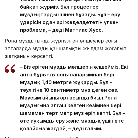
байқап жүрміз. Бұл процестер
мұздықтарды ішінен бұзады. Бұл – еру
үдерісін одан әрі жеделдететін үлкен
проблема, – деді Маттиас Хусс.
Рона мұздығында жүргізілген өлшеулер соңғы
апталарда мұздың қаншалықты жылдам жоғалып
жатқанын көрсетті.
– Біз еріген мұздың мөлшерін өлшейміз. Екі
апта бұрынғы соңғы сапарымнан бері
мұздық 1,40 метрге жұқарды. Бұл –
тәулігіне 10 сантиметр мұз деген сөз.
Маусым айының ортасында биыл Рона
мұздығына алғаш келген кезімнен бері
шамамен төрт метр мұз еріп кетті. Бұл –
өте ауқымды еру және мұздық үшін өте
қолайсыз жағдай, – деді ғалым.