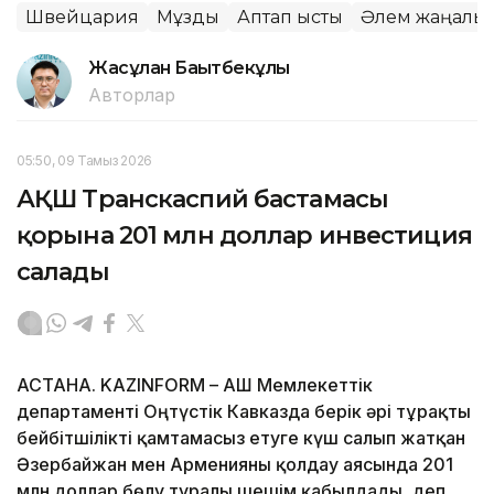
Швейцария
Мұздық
Аптап ыстық
Әлем жаңалық
Жасұлан Бақытбекұлы
Авторлар
05:50, 09 Тамыз 2026
АҚШ Транскаспий бастамасы
қорына 201 млн доллар инвестиция
салады
АСТАНА. KAZINFORM – АҚШ Мемлекеттік
департаменті Оңтүстік Кавказда берік әрі тұрақты
бейбітшілікті қамтамасыз етуге күш салып жатқан
Әзербайжан мен Арменияны қолдау аясында 201
млн доллар бөлу туралы шешім қабылдады, деп