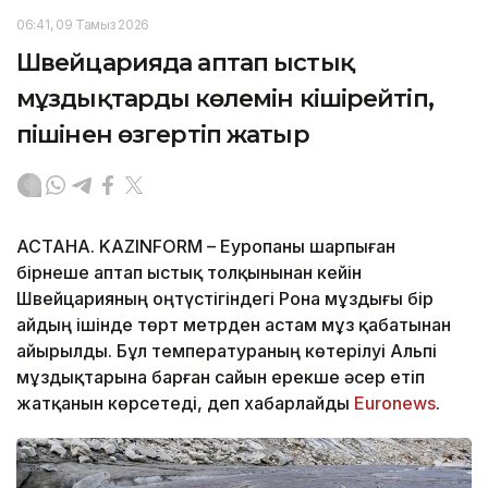
06:41, 09 Тамыз 2026
Швейцарияда аптап ыстық
мұздықтардың көлемін кішірейтіп,
пішінен өзгертіп жатыр
АСТАНА. KAZINFORM – Еуропаны шарпыған
бірнеше аптап ыстық толқынынан кейін
Швейцарияның оңтүстігіндегі Рона мұздығы бір
айдың ішінде төрт метрден астам мұз қабатынан
айырылды. Бұл температураның көтерілуі Альпі
мұздықтарына барған сайын ерекше әсер етіп
жатқанын көрсетеді, деп хабарлайды
Еuronews
.