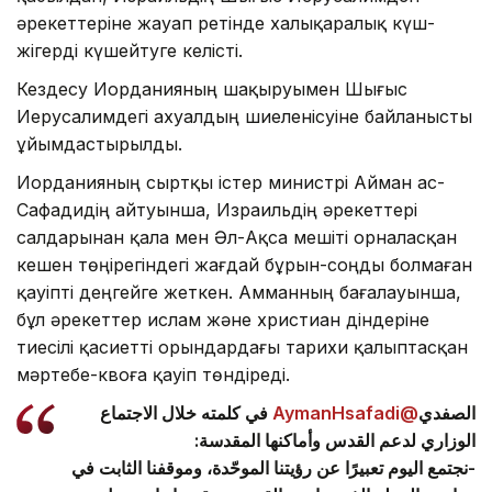
әрекеттеріне жауап ретінде халықаралық күш-
жігерді күшейтуге келісті.
Кездесу Иорданияның шақыруымен Шығыс
Иерусалимдегі ахуалдың шиеленісуіне байланысты
ұйымдастырылды.
Иорданияның сыртқы істер министрі Айман ас-
Сафадидің айтуынша, Израильдің әрекеттері
салдарынан қала мен Әл-Ақса мешіті орналасқан
кешен төңірегіндегі жағдай бұрын-соңды болмаған
қауіпті деңгейге жеткен. Амманның бағалауынша,
бұл әрекеттер ислам және христиан діндеріне
тиесілі қасиетті орындардағы тарихи қалыптасқан
мәртебе-квоға қауіп төндіреді.
في كلمته خلال الاجتماع
@AymanHsafadi
الصفدي
الوزاري لدعم القدس وأماكنها المقدسة:
-نجتمع اليوم تعبيرًا عن رؤيتنا الموحّدة، وموقفنا الثابت في