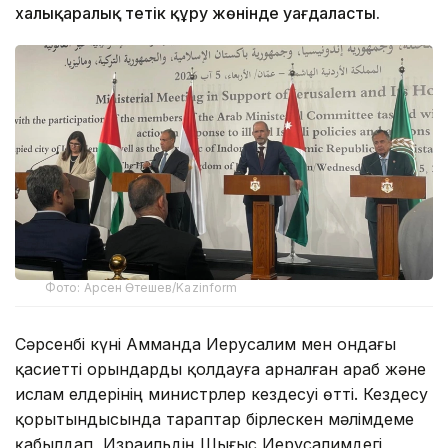
халықаралық тетік құру жөнінде уағдаласты.
Фото: Арсен Өтешев/Kazinform
Сәрсенбі күні Амманда Иерусалим мен ондағы
қасиетті орындарды қолдауға арналған араб және
ислам елдерінің министрлер кездесуі өтті. Кездесу
қорытындысында тараптар бірлескен мәлімдеме
қабылдап, Израильдің Шығыс Иерусалимдегі