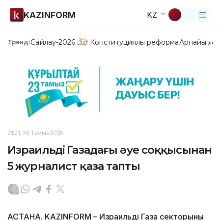
KAZINFORM
KZ
Сайлау-2026
Конституциялық реформа
Арнайы жо
Тренд:
21:21, 25 Тамыз 2025
Израильдің Газадағы әуе соққысынан
5 журналист қаза тапты
АСТАНА. KAZINFORM – Израильдің Газа секторының