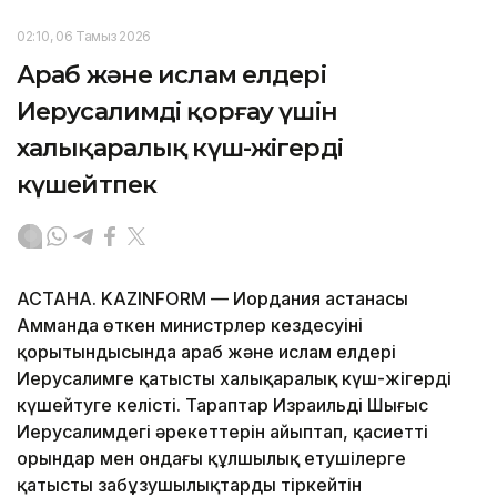
02:10, 06 Тамыз 2026
Араб және ислам елдері
Иерусалимді қорғау үшін
халықаралық күш-жігерді
күшейтпек
АСТАНА. KAZINFORM — Иордания астанасы
Амманда өткен министрлер кездесуінің
қорытындысында араб және ислам елдері
Иерусалимге қатысты халықаралық күш-жігерді
күшейтуге келісті. Тараптар Израильдің Шығыс
Иерусалимдегі әрекеттерін айыптап, қасиетті
орындар мен ондағы құлшылық етушілерге
қатысты заңбұзушылықтарды тіркейтін