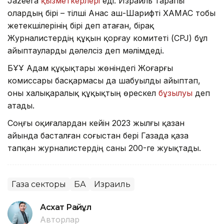
Jazeera
қызметкерлері
еді. Израиль тарапы
олардың бірі – тілші Анас аш-Шарифті ХАМАС тобы
жетекшілерінің бірі деп атаған, бірақ
Журналистердің құқын қорғау комитеті (CPJ) бұл
айыптауларды дәлелсіз деп мәлімдеді.
БҰҰ Адам құқықтары жөніндегі Жоғарғы
комиссары басқармасы да шабуылды айыптап,
оны халықаралық құқықтың өрескел
бұзылуы
деп
атады.
Соңғы оқиғалардан кейін 2023 жылғы қазан
айында басталған соғыстан бері Газада қаза
тапқан журналистердің саны 200-ге жуықтады.
Газа секторы
БАҚ
Израиль
Асхат Райқұл
Авторлар