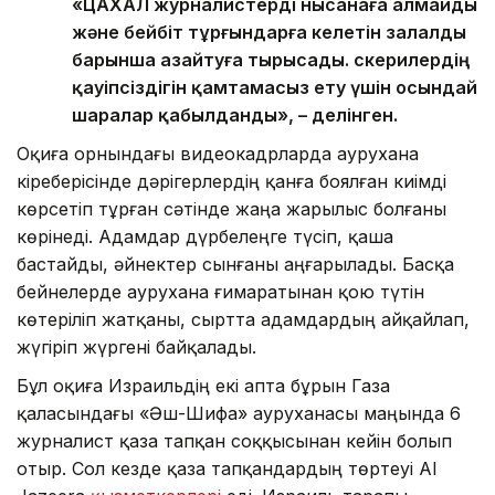
«ЦАХАЛ журналистерді нысанаға алмайды
және бейбіт тұрғындарға келетін залалды
барынша азайтуға тырысады. Әскерилердің
қауіпсіздігін қамтамасыз ету үшін осындай
шаралар қабылданды», – делінген.
Оқиға орнындағы видеокадрларда аурухана
кіреберісінде дәрігерлердің қанға боялған киімді
көрсетіп тұрған сәтінде жаңа жарылыс болғаны
көрінеді. Адамдар дүрбелеңге түсіп, қаша
бастайды, әйнектер сынғаны аңғарылады. Басқа
бейнелерде аурухана ғимаратынан қою түтін
көтеріліп жатқаны, сыртта адамдардың айқайлап,
жүгіріп жүргені байқалады.
Бұл оқиға Израильдің екі апта бұрын Газа
қаласындағы «Әш-Шифа» ауруханасы маңында 6
журналист қаза тапқан соққысынан кейін болып
отыр. Сол кезде қаза тапқандардың төртеуі Al