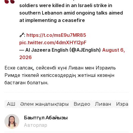
soldiers were killed in an Israeli strike in
southern Lebanon amid ongoing talks aimed
at implementing a ceasefire
🔗:
https://t.co/msE9u7MR85
pic.twitter.com/4dmXHYl2pF
— Al Jazeera English (@AJEnglish)
August 6,
2026
Еске салсақ, сейсенбі күні Ливан мен Израиль
Римде тікелей келіссөздердің жетінші кезеңін
бастаған болатын.
АҚШ
Әлем жаңалықтары
Видео
Ливан
Израи
Бақытгүл Абайқызы
Авторлар