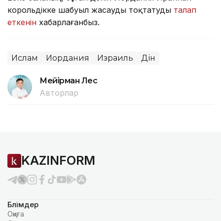
корольдікке шабуыл жасауды тоқтатуды
талап
еткенін
хабарлағанбыз.
Ислам
Иордания
Израиль
Дін
Мейірман Лес
Авторлар
KAZINFORM
Бөлімдер
Оқиға