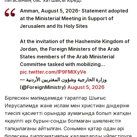
Amman, August 5, 2026- Statement adopted
at the Ministerial Meeting in Support of
Jerusalem and Its Holy Sites
At the invitation of the Hashemite Kingdom of
Jordan, the Foreign Ministers of the Arab
States members of the Arab Ministerial
Committee tasked with mobilizing…
pic.twitter.com/lP9FMlXyVe
— وزارة الخارجية وشؤون المغتربين الأردنية
(@ForeignMinistry)
August 5, 2026
Бірлескен мәлімдемеде тараптар Шығыс
Иерусалимде және ислам мен христиан діндеріне
тиесілі қасиетті орындар аумағында болып жатқан
«қауіпті әрі бұрын-соңды болмаған шиеленісті»
талқылағаны айтылған. Сонымен қатар одан әрі
бірлескен дипломатиялық қадамдарды үйлестіруге