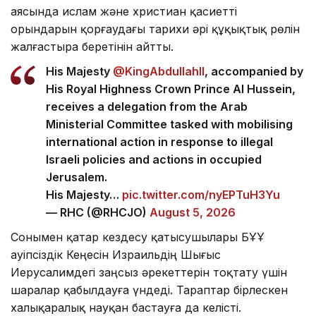
аясында ислам және христиан қасиетті
орындарын қорғаудағы тарихи әрі құқықтық рөлін
жалғастыра беретінін айтты.
His Majesty
@KingAbdullahII
, accompanied by
His Royal Highness Crown Prince Al Hussein,
receives a delegation from the Arab
Ministerial Committee tasked with mobilising
international action in response to illegal
Israeli policies and actions in occupied
Jerusalem.
His Majesty…
pic.twitter.com/nyEPTuH3Yu
— RHC (@RHCJO)
August 5, 2026
Сонымен қатар кездесу қатысушылары БҰҰ
Қауіпсіздік Кеңесін Израильдің Шығыс
Иерусалимдегі заңсыз әрекеттерін тоқтату үшін
шаралар қабылдауға үндеді. Тараптар бірлескен
халықаралық науқан бастауға да келісті.