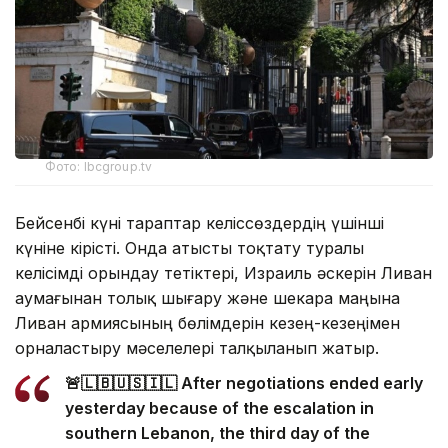
Фото: lbcgroup.tv
Бейсенбі күні тараптар келіссөздердің үшінші
күніне кірісті. Онда атысты тоқтату туралы
келісімді орындау тетіктері, Израиль әскерін Ливан
аумағынан толық шығару және шекара маңына
Ливан армиясының бөлімдерін кезең-кезеңімен
орналастыру мәселелері талқыланып жатыр.
🚨🇱🇧🇺🇸🇮🇱 After negotiations ended early
yesterday because of the escalation in
southern Lebanon, the third day of the