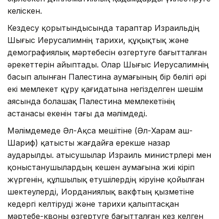
келіскен.
Кездесу қорытындысында тараптар Израильдің
Шығыс Иерусалимнің тарихи, құқықтық және
демографиялық мәртебесін өзгертуге бағытталған
әрекеттерін айыптады. Олар Шығыс Иерусалимнің
басып алынған Палестина аумағының бір бөлігі әрі
екі мемлекет құру қағидатына негізделген шешім
аясында болашақ Палестина мемлекетінің
астанасы екенін тағы да мәлімдеді.
Мәлімдемеде Әл-Ақса мешітіне (Әл-Харам аш-
Шариф) қатысты жағдайға ерекше назар
аударылды. Қатысушылар Израиль министрлері мен
қоныстанушылардың кешен аумағына жиі кіріп
жүргенін, құлшылық етушілердің кіруіне қойылған
шектеулерді, Иорданиялық вакфтың қызметіне
кедергі келтіруді және тарихи қалыптасқан
мәртебе-квоны өзгертуге бағытталған кез келген