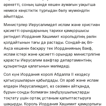
әрекетті, соның ішінде кешен аумағын уақытша
немесе кеңістіктік тұрғыдан бөлу мүмкіндігін
айыптады.
Министрлер Иерусалимдегі ислам және христиан
қасиетті орындарының тарихи қамқоршысы
ретіндегі Иордания Хашимит корольдігінің рөлін
қолдайтынын тағы да растады. Сондай-ақ Әл-
Ақса кешенін басқару тек Иорданияның Вакф,
ислам істері және қасиетті орындар министрлігіне
қарасты Иерусалим вакфтар департаментінің
құзыретінде қалатынын мәлімдеді.
Сол күні Иордания королі Абдалла II кездесу
қатысушыларын қабылдады. Ол араб және ислам
елдерін Иерусалимдегі, өз сөзімен айтқанда,
бұрын-соңды болмаған заңбұзушылықтарды
тоқтату үшін ортақ ұстаным қалыптастыруға
шақырды. Король Иордания Хашимит қамқорлығы