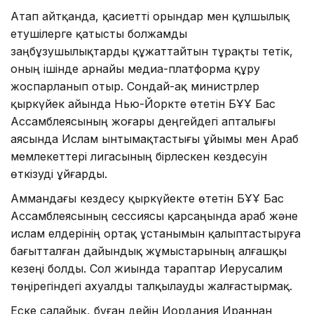
Атап айтқанда, қасиетті орындар мен құлшылық
етушілерге қатысты болжамды
заңбұзушылықтарды құжаттайтын тұрақты тетік,
оның ішінде арнайы медиа-платформа құру
жоспарланып отыр. Сондай-ақ министрлер
қыркүйек айында Нью-Йоркте өтетін БҰҰ Бас
Ассамблеясының жоғары деңгейдегі апталығы
аясында Ислам ынтымақтастығы ұйымы мен Араб
мемлекеттері лигасының бірлескен кездесуін
өткізуді ұйғарды.
Аммандағы кездесу қыркүйекте өтетін БҰҰ Бас
Ассамблеясының сессиясы қарсаңында араб және
ислам елдерінің ортақ ұстанымын қалыптастыруға
бағытталған дайындық жұмыстарының алғашқы
кезеңі болды. Сол жиында тараптар Иерусалим
төңірегіндегі ахуалды талқылауды жалғастырмақ.
Еске салайық, бұған дейін Иордания Ираннан