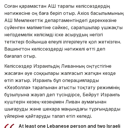
Соған қарамастан АҚШ тарапы келіссөздердің
нәтижесіне оң баға беріп отыр.
Axios басылымының
АҚШ Мемлекеттік департаментіндегі дереккөзіне
сүйенген мәліметіне сәйкес, сарапшылар үшжақты
негіздемелік келісімді іске асырудың негізгі
тетіктері бойынша елеулі ілгерілеуге қол жеткізген.
Вашингтон келіссөздерді нәтижелі өтті деп
бағалап отыр.
Келіссөздер Израильдің Ливанның оңтүстігіне
жасаған әуе соққылары жалғасып жатқан кезде
өтіп жатыр. Израиль бұл операцияларды
«Хезболла» тарапынан атысты тоқтату режимінің
бұзылуына жауап деп түсіндірсе, Бейрут Израиль
күштерін кезең-кезеңімен Ливан аумағынан
шығаруды және шекара маңындағы тұрғындарды
үйлеріне қайтаруды талап етіп келеді.
At least one Lebanese person and two Israeli