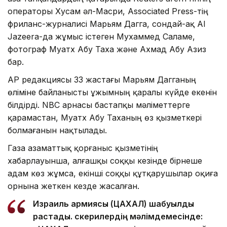
операторы Хусам әл-Масри, Associated Press-тің
фриланс-журналисі Марьям Дагга, сондай-ақ Al
Jazeera-да жұмыс істеген Мухаммед Саламе,
фотограф Муатх Абу Таха және Ахмад Абу Азиз
бар.
AP редакциясы 33 жастағы Марьям Дагганың
өліміне байланысты ұжымның қаралы күйде екенін
білдірді. NBC арнасы бастапқы мәліметтерге
қарамастан, Муатх Абу Таханың өз қызметкері
болмағанын нақтылады.
Газа азаматтық қорғаныс қызметінің
хабарлауынша, алғашқы соққы кезінде бірнеше
адам көз жұмса, екінші соққы құтқарушылар оқиға
орнына жеткен кезде жасалған.
Израиль армиясы (ЦАХАЛ) шабуылды
растады. Әскерилердің мәлімдемесінде: