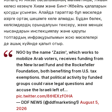
келесі кезеңге Хиам және Бинт-Жбейль қалаларын
қосуды ұсынған. Алайда тараптар бұл мәселеде
әзірге ортақ шешімге келе алмады. Бұдан бөлек,
келісімдердің орындалуын тексеру, жеке меншік
нысандарын инспекциялау және қарулы
топтардың инфрақұрылымын жою мәселелері
де ашық күйінде қалып отыр.
NGO by the name 'Zazim', which works to
mobilize Arab voters, receives funding from
the New Israel Fund and the Rockefeller
Foundation, both benefiting from U.S. tax
exemptions. that political activity by funded
groups could raise legal questions and
accuse the Israeli left of…
pic.twitter.com/8tHEXzfOHA
— DDF NEWS (@ddfmarketing1)
August 5,
2026