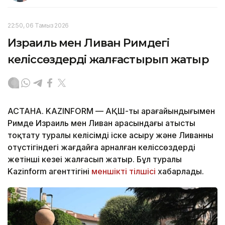
22:50, 06 Тамыз 2026
Израиль мен Ливан Римдегі
келіссөздерді жалғастырып жатыр
АСТАНА. KAZINFORM — АҚШ-тың арағайындығымен
Римде Израиль мен Ливан арасындағы атысты
тоқтату туралы келісімді іске асыру және Ливанның
оңтүстігіндегі жағдайға арналған келіссөздердің
жетінші кезеңі жалғасып жатыр. Бұл туралы
Kazinform агенттігінің
меншікті тілшісі
хабарлады.