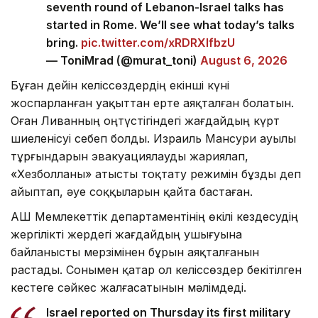
seventh round of Lebanon-Israel talks has
started in Rome. We’ll see what today’s talks
bring.
pic.twitter.com/xRDRXlfbzU
— ToniMrad (@murat_toni)
August 6, 2026
Бұған дейін келіссөздердің екінші күні
жоспарланған уақыттан ерте аяқталған болатын.
Оған Ливанның оңтүстігіндегі жағдайдың күрт
шиеленісуі себеп болды. Израиль Мансури ауылы
тұрғындарын эвакуациялауды жариялап,
«Хезболланы» атысты тоқтату режимін бұзды деп
айыптап, әуе соққыларын қайта бастаған.
АҚШ Мемлекеттік департаментінің өкілі кездесудің
жергілікті жердегі жағдайдың ушығуына
байланысты мерзімінен бұрын аяқталғанын
растады. Сонымен қатар ол келіссөздер бекітілген
кестеге сәйкес жалғасатынын мәлімдеді.
Israel reported on Thursday its first military