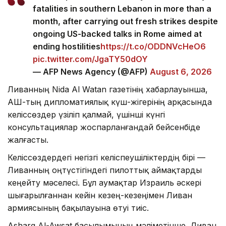
fatalities in southern Lebanon in more than a
month, after carrying out fresh strikes despite
ongoing US-backed talks in Rome aimed at
ending hostilities
https://t.co/ODDNVcHeO6
pic.twitter.com/JgaTY50dOY
— AFP News Agency (@AFP)
August 6, 2026
Ливанның Nida Al Watan газетінің хабарлауынша,
АҚШ-тың дипломатиялық күш-жігерінің арқасында
келіссөздер үзіліп қалмай, үшінші күнгі
консультациялар жоспарланғандай бейсенбіде
жалғасты.
Келіссөздердегі негізгі келіспеушіліктердің бірі —
Ливанның оңтүстігіндегі пилоттық аймақтарды
кеңейту мәселесі. Бұл аумақтар Израиль әскері
шығарылғаннан кейін кезең-кезеңімен Ливан
армиясының бақылауына өтуі тиіс.
Asharq Al-Awsat басылымының мәліметінше, Ливан