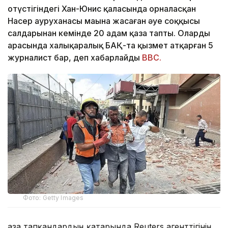
оңтүстігіндегі Хан-Юнис қаласында орналасқан
Насер ауруханасы маңына жасаған әуе соққысы
салдарынан кемінде 20 адам қаза тапты. Олардың
арасында халықаралық БАҚ-та қызмет атқарған 5
журналист бар, деп хабарлайды
BBC.
Фото: Getty Images
Қаза тапқандардың қатарында Reuters агенттігінің