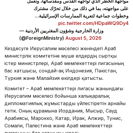
مواجهة الخطر الذي تواجهه القدس ومقدساتها، ونعمل
على مواجهته، بما في ذلك من خلال تحرّك مشترك
وخطوات جماعية لتعرية الممارسات الإسرائيلية…
pic.twitter.com/HDpaWQ9Dy4
— وزارة الخارجية وشؤون المغتربين الأردنية
(@ForeignMinistry)
August 5, 2026
Кездесуге Иерусалим мәселесі жөніндегі Араб
министрлік комитетіне мүше елдердің сыртқы
істер министрлері, Араб мемлекеттері лигасының
бас хатшысы, сондай-ақ Индонезия, Пәкістан,
Түркия және Малайзия өкілдері қатысты.
Комитет – Араб мемлекеттері лигасы жанындағы
Иерусалим мәселесі бойынша халықаралық
дипломатиялық жұмыстарды үйлестіретін арнайы
тетік. Оның құрамына Иордания, Мысыр, Сауд
Арабиясы, Марокко, Катар, Ирак, Алжир, Тунис,
Сомали, Палестина және Араб мемлекеттері
лигасының бас хатшысы кіреді.