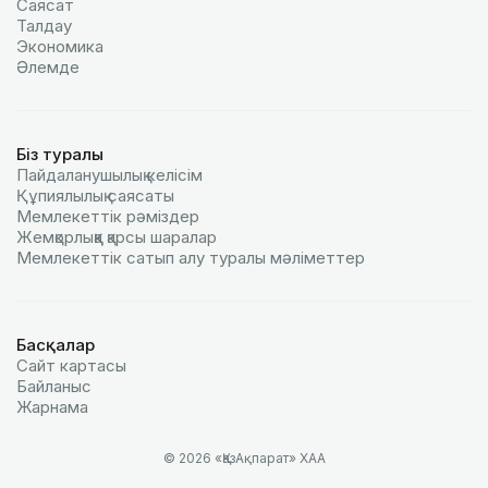
Саясат
Талдау
Экономика
Әлемде
Біз туралы
Пайдаланушылық келiciм
Құпиялылық саясаты
Мемлекеттік рәміздер
Жемқорлыққа қарсы шаралар
Мемлекеттік сатып алу туралы мәлiметтер
Басқалар
Сайт картасы
Байланыс
Жарнама
© 2026 «ҚазАқпарат» ХАА