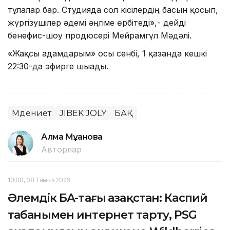
тұлғалар бар. Студияда сол кісілердің басын қосып,
жүргізушілер әдемі әңгіме өрбітеді»,- дейді
бенефис-шоу продюсері Мейрамгүл Мәдәлі.
«Жақсы адамдарым» осы сенбі, 1 қазанда кешкі
22:30-да эфирге шығады.
Мәдениет
JIBEK JOLY
БАҚ
Алма Мұқанова
Авторлар
10:00, 08 Тамыз 2026
Әлемдік БАҚ-тағы Қазақстан: Каспий
табанымен интернет тарту, PSG