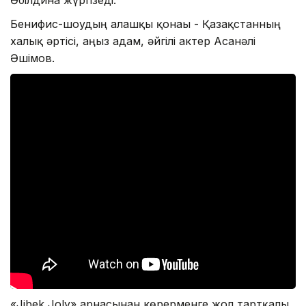
Бенифис-шоудың алғашқы қонағы - Қазақстанның
халық әртісі, аңыз адам, әйгілі актер Асанәлі
Әшімов.
«Jibek Joly» арнасынан көрерменге жол тартқалы