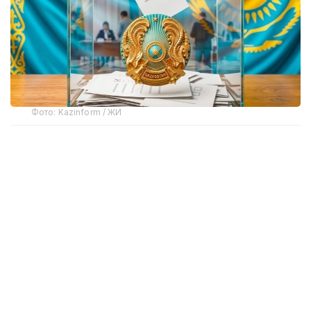
Фото: Kazinform / ЖИ
Институттың әлеуметтік зерттеулер
департаментінің басшысы Гүлден Емішеваның
айтуынша, қазақстандықтар сайлау науқаны
туралы ақпаратты негізінен мынадай
дереккөздерден алады:
• Телеарналар — 51,6%;
• Instagram — 44,5%;
• Ақпараттық интернет-порталдары — 32,5%;
• Отбасы және туыстарымен әңгімелесу