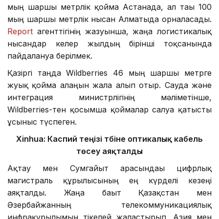
мың шаршы метрлік қойма Астанада, ал тағы 100
мың шаршы метрлік нысан Алматыда орналасады.
Report
агенттігінің жазуынша, жаңа логистикалық
нысандар келер жылдың бірінші тоқсанында
пайдалануға берілмек.
Қазіргі таңда Wildberries 46 мың шаршы метрге
жуық қойма алаңын жалға алып отыр. Сауда және
интеграция министрлігінің мәліметінше,
Wildberries-тен қосымша қоймалар салуға қатысты
ұсыныс түспеген.
Xinhua:
Каспий теңізі түбіне оптикалық кабель
төсеу аяқталды
Ақтау мен Сумгайыт арасындағы цифрлық
магистраль құрылысының ең күрделі кезеңі
аяқталды. Жаңа бағыт Қазақстан мен
Әзербайжанның телекоммуникациялық
инфрақұрылымын тікелей жалғастырып, Азия мен