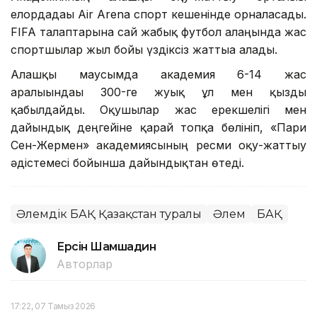
елордадағы Air Arena спорт кешенінде орналасады.
FIFA талаптарына сай жабық футбол алаңында жас
спортшылар жыл бойы үздіксіз жаттыға алады.
Алғашқы маусымда академия 6-14 жас
аралығындағы 300-ге жуық ұл мен қызды
қабылдайды. Оқушылар жас ерекшелігі мен
дайындық деңгейіне қарай топқа бөлініп, «Пари
Сен-Жермен» академиясының ресми оқу-жаттығу
әдістемесі бойынша дайындықтан өтеді.
Әлемдік БАҚ Қазақстан туралы
Әлем
БАҚ
Ерсiн Шамшадин
Авторлар
17:22, 07 Тамыз 2026