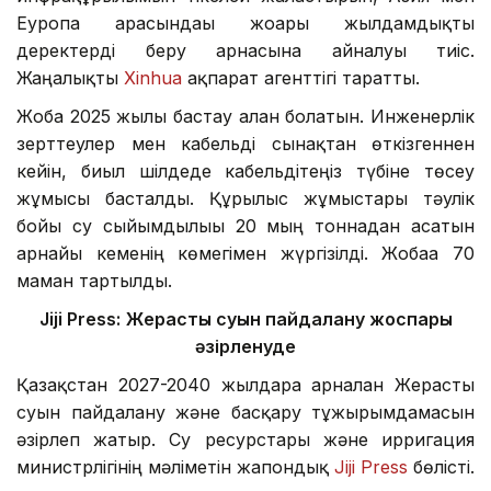
Еуропа арасындағы жоғары жылдамдықты
деректерді беру арнасына айналуы тиіс.
Жаңалықты
Xinhua
ақпарат агенттігі таратты.
Жоба 2025 жылы бастау алған болатын. Инженерлік
зерттеулер мен кабельді сынақтан өткізгеннен
кейін, биыл шілдеде кабельдітеңіз түбіне төсеу
жұмысы басталды. Құрылыс жұмыстары тәулік
бойы су сыйымдылығы 20 мың тоннадан асатын
арнайы кеменің көмегімен жүргізілді. Жобаға 70
маман тартылды.
Jiji Press:
Жерасты суын пайдалану жоспары
әзірленуде
Қазақстан 2027-2040 жылдарға арналған Жерасты
суын пайдалану және басқару тұжырымдамасын
әзірлеп жатыр. Су ресурстары және ирригация
министрлігінің мәліметін жапондық
Jiji Press
бөлісті.