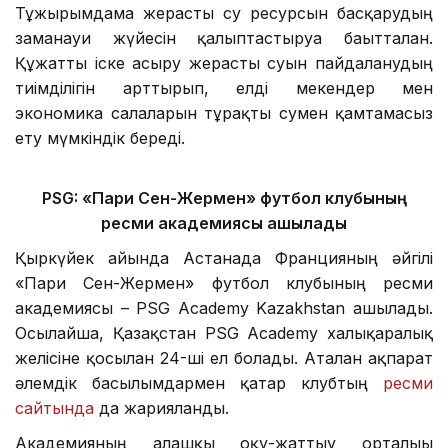
Тұжырымдама жерасты су ресурсын басқарудың
заманауи жүйесін қалыптастыруға бағытталған.
Құжатты іске асыру жерасты суын пайдаланудың
тиімділігін арттырып, елді мекендер мен
экономика салаларын тұрақты сумен қамтамасыз
ету мүмкіндік береді.
PSG: «Пари Сен-Жермен» футбол клубының
ресми академиясы ашылады
Қыркүйек айында Астанада Францияның әйгілі
«Пари Сен-Жермен» футбол клубының ресми
академиясы – PSG Academy Kazakhstan ашылады.
Осылайша, Қазақстан PSG Academy халықаралық
желісіне қосылған 24-ші ел болады. Аталған ақпарат
әлемдік басылымдармен қатар клубтың
ресми
сайтында
да жарияланды.
Академияның алғашқы оқу-жаттығу орталығы