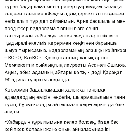
тұрған бағдарлама менің репертуарымдағы қазаққа
кеңінен танылған «Жақсы адамдарым» атты әнінен
негіз алып тұр деп ойлаймын. Арна басшылығы мен
продюсер бағдарлама тізгінін бізге сеніп
тапсырғанан кейін жүктелген жауапкершілік мол.
Қыдырәлі екеуіміз көрермен көңілінен барынша
шығуға тырысамыз. Бағдарламаның алғашқы кейіпкері
– КСРО, ҚазКСР, Қазақстанның халық әртісі,
Мемлекеттік сыйлықтың лауреаты Асанәлі Әшімов.
Аңыз, абыз адамның айтары көп», - деді Қарақат
Әбілдина түсірілім алдында.
Көрермен бағдарламадан халыққа танымал
адамдардың өмірін, еңбегін, шығармашылығын тани
түсіп, бұрын-соңды айтылмаған қыр-сырын да біле
алады.
«Хабардың құрылымына келер болсақ, бізде бас
кейіпкер болады және оның айналасында ірі