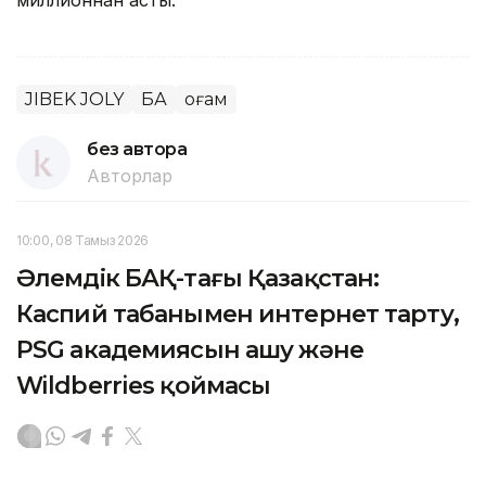
миллионнан асты.
JIBEK JOLY
БАҚ
Қоғам
без автора
Авторлар
10:00, 08 Тамыз 2026
Әлемдік БАҚ-тағы Қазақстан:
Каспий табанымен интернет тарту,
PSG академиясын ашу және
Wildberries қоймасы