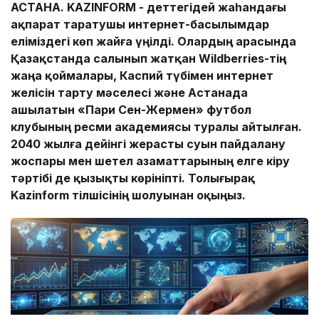
АСТАНА.
KAZINFORM -
Әдеттегідей жаһандағы
ақпарат таратушы интернет-басылымдар
еліміздегі көп жайға үңілді. Олардың арасында
Қазақстанда салынып жатқан Wildberries-тің
жаңа қоймалары,
Каспий түбімен интернет
желісін тарту мәселесі және Астанада
ашылатын «Пари Сен-Жермен» футбол
клубының ресми академиясы туралы айтылған.
2040 жылға дейінгі жерасты суын пайдалану
жоспары мен
шетел азаматтарының елге кіру
тәртібі де
қызықты көрініпті. Толығырақ
Kaz
inform тілшісінің шолуынан оқыңыз.