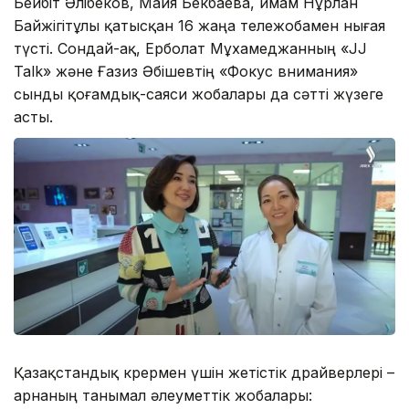
Бейбіт Әлібеков, Майя Бекбаева, имам Нұрлан
Байжігітұлы қатысқан 16 жаңа тележобамен нығая
түсті. Сондай-ақ, Ерболат Мұхамеджанның «JJ
Talk» және Ғазиз Әбішевтің «Фокус внимания»
сынды қоғамдық-саяси жобалары да сәтті жүзеге
асты.
Қазақстандық көрермен үшін жетістік драйверлері –
арнаның танымал әлеуметтік жобалары: