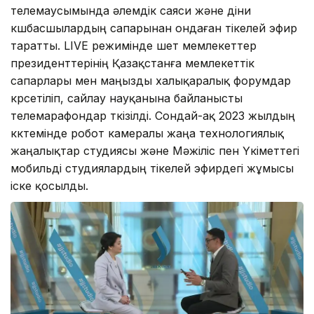
телемаусымында әлемдік саяси және діни
көшбасшылардың сапарынан ондаған тікелей эфир
таратты. LIVE режимінде шет мемлекеттер
президенттерінің Қазақстанға мемлекеттік
сапарлары мен маңызды халықаралық форумдар
көрсетіліп, сайлау науқанына байланысты
телемарафондар өткізілді. Сондай-ақ 2023 жылдың
көктемінде робот камералы жаңа технологиялық
жаңалықтар студиясы және Мәжіліс пен Үкіметтегі
мобильді студиялардың тікелей эфирдегі жұмысы
іске қосылды.