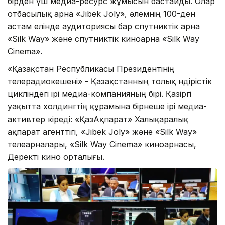
бірден үш медиа-ресурс жұмысын бастайды. Олар
отбасылық арна «Jibek Joly», әлемнің 100-ден
астам елінде аудиториясы бар спутниктік арна
«Silk Way» және спутниктік киноарна «Silk Way
Cinema».
«Қазақстан Республикасы Президентінің
телерадиокешені» - Қазақстанның толық өндірістік
цикліндегі ірі медиа-компанияның бірі. Қазіргі
уақытта холдингтің құрамына бірнеше ірі медиа-
активтер кіреді: «ҚазАқпарат» Халықаралық
ақпарат агенттігі, «Jibek Joly» және «Silk Way»
телеарналары, «Silk Way Cinema» киноарнасы,
Деректі кино орталығы.