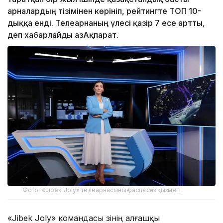
арналардың тізімінен көрініп, рейтингте ТОП 10-
дыққа енді. Телеарнаның үлесі қазір 7 есе артты,
деп хабарлайды ҚазАқпарат.
Фото: «Jibek Joly» телеарнасының баспасөз қызметі
«Jibek Joly» командасы өзінің алғашқы