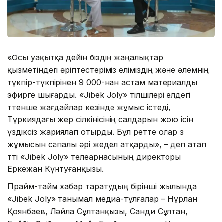
«Осы уақытқа дейін біздің жаңалықтар
қызметіндегі әріптестеріміз еліміздің және әлемнің
түкпір-түкпірінен 9 000-нан астам материалды
эфирге шығарды. «Jibek Joly» тілшілері елдегі
төтенше жағдайлар кезінде жұмыс істеді,
Түркиядағы жер сілкінісінің салдарын жою ісін
үздіксіз жариялап отырды. Бұл ретте олар өз
жұмысын сапалы әрі жедел атқарды», – деп атап
өтті «Jibek Joly» телеарнасының директоры
Еркежан Күнтуғанқызы.
Прайм-тайм хабар таратудың бірінші жылында
«Jibek Joly» танымал медиа-тұлғалар – Нұрлан
Қоянбаев, Ләйла Сұлтанқызы, Санди Сұлтан,