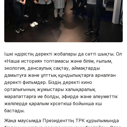
Ішкі өндірістің деректі жобалары да сәтті шықты. Ол
«Наша история» топтамасы және білім, ғылым,
экология, денсаулық сақтау, аймақтарды
дамытуға және ұлттық құндылықтарға арналған
деректі фильмдер. Біздің деректі кино
орталығының жұмыстары халықаралық
марапаттарға ие болды, эфирде және әлеуметтік
желілерде қаралым көрсеткіші бойынша көш
бастады.
Жаңа маусымда Президенттің ТРК құрылымында