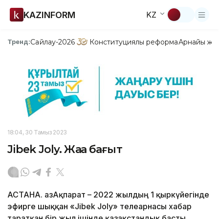
KAZINFORM
KZ
Сайлау-2026
Конституциялық реформа
Арнайы жо
Тренд:
18:04, 30 Тамыз 2023
Jibek Joly. Жаңа бағыт
АСТАНА. ҚазАқпарат – 2022 жылдың 1 қыркүйегінде
эфирге шыққан «Jibek Joly» телеарнасы хабар
таратқан бір жыл ішінде қазақстандық басты