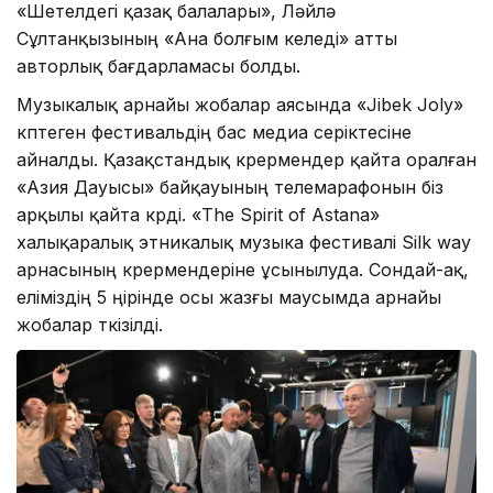
«Шетелдегі қазақ балалары», Ләйлә
Сұлтанқызының «Ана болғым келеді» атты
авторлық бағдарламасы болды.
Музыкалық арнайы жобалар аясында «Jibek Joly»
көптеген фестивальдің бас медиа серіктесіне
айналды. Қазақстандық көрермендер қайта оралған
«Азия Дауысы» байқауының телемарафонын біз
арқылы қайта көрді. «The Spirit of Astana»
халықаралық этникалық музыка фестивалі Silk way
арнасының көрермендеріне ұсынылуда. Сондай-ақ,
еліміздің 5 өңірінде осы жазғы маусымда арнайы
жобалар өткізілді.