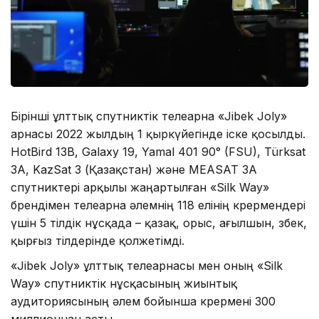
Бірінші ұлттық спутниктік телеарна «Jibek Joly»
арнасы 2022 жылдың 1 қыркүйегінде іске қосылды.
HotBird 13B, Galaxy 19, Yamal 401 90° (FSU), Türksat
3A, KazSat 3 (Қазақстан) және MEASAT 3A
спутниктері арқылы жаңартылған «Silk Way»
брендімен телеарна әлемнің 118 елінің көрермендері
үшін 5 тілдік нұсқада – қазақ, орыс, ағылшын, өзбек,
қырғыз тілдерінде қолжетімді.
«Jibek Joly» ұлттық телеарнасы мен оның «Silk
Way» спутниктік нұсқасының жиынтық
аудиториясының әлем бойынша көрермені 300