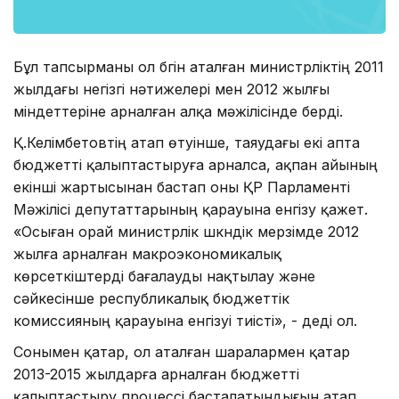
Бұл тапсырманы ол бүгін аталған министрліктің 2011
жылдағы негізгі нәтижелері мен 2012 жылғы
міндеттеріне арналған алқа мәжілісінде берді.
Қ.Келімбетовтің атап өтуінше, таяудағы екі апта
бюджетті қалыптастыруға арналса, ақпан айының
екінші жартысынан бастап оны ҚР Парламенті
Мәжілісі депутаттарының қарауына енгізу қажет.
«Осыған орай министрлік үшкүндік мерзімде 2012
жылға арналған макроэкономикалық
көрсеткіштерді бағалауды нақтылау және
сәйкесінше республикалық бюджеттік
комиссияның қарауына енгізуі тиісті», - деді ол.
Сонымен қатар, ол аталған шаралармен қатар
2013-2015 жылдарға арналған бюджетті
қалыптастыру процессі басталатындығын атап