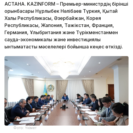
АСТАНА. KAZINFORM – Премьер-министрдің бірінші
орынбасары Нұрлыбек Нәлібаев Түркия, Қытай
Халық Республикасы, Әзербайжан, Корея
Республикасы, Жапония, Тәжікстан, Франция,
Германия, Ұлыбритания және Түрікменстанмен
сауда-экономикалық және инвестициялық
ынтымақтастық мәселелері бойынша кеңес өткізді.
Фото: Үкімет