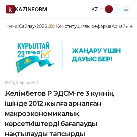
KAZINFORM
KZ
Сайлау-2026
Конституциялық реформа
Арнайы жо
Тренд:
18:03, 31 Қаңтар 2012
Қ.Келімбетов ҚР ЭДСМ-ге 3 күннің
ішінде 2012 жылға арналған
макроэкономикалық
көрсеткіштерді бағалауды
нақтылауды тапсырды