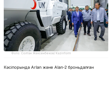
Фото: Солтан Жексенбеков/ Kazinform
Кәсіпорында Arlan және Alan-2 броньдалған
дөңгелекті машиналары, Barys жауынгерлік
броньды көлігінің 4×4, 6×6 және 8×8 өлшеміндегі
модельдері, сондай-ақ, жүзетін әрі дөңгелекті
Terrex-Barys-A 8×8 платформасы шығарылады.