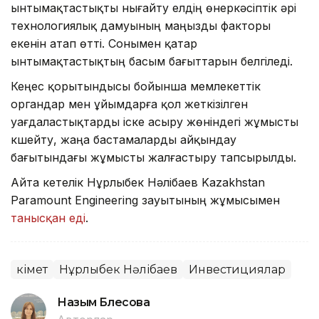
ынтымақтастықты нығайту елдің өнеркәсіптік әрі
технологиялық дамуының маңызды факторы
екенін атап өтті. Сонымен қатар
ынтымақтастықтың басым бағыттарын белгіледі.
Кеңес қорытындысы бойынша мемлекеттік
органдар мен ұйымдарға қол жеткізілген
уағдаластықтарды іске асыру жөніндегі жұмысты
күшейту, жаңа бастамаларды айқындау
бағытындағы жұмысты жалғастыру тапсырылды.
Айта кетелік Нұрлыбек Нәлібаев Kazakhstan
Paramount Engineering зауытының жұмысымен
танысқан еді
.
Үкімет
Нұрлыбек Нәлібаев
Инвестициялар
Назым Бөлесова