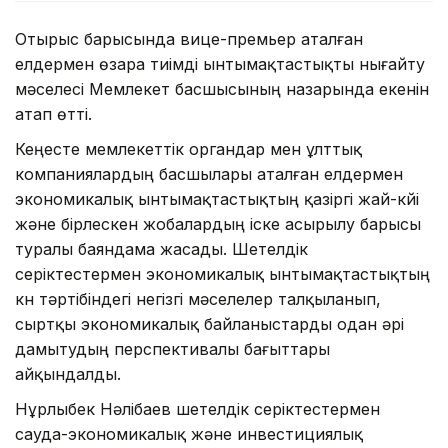
Отырыс барысында вице-премьер аталған
елдермен өзара тиімді ынтымақтастықты нығайту
мәселесі Мемлекет басшысының назарында екенін
атап өтті.
Кеңесте мемлекеттік органдар мен ұлттық
компаниялардың басшылары аталған елдермен
экономикалық ынтымақтастықтың қазіргі жай-күйі
және бірлескен жобалардың іске асырылу барысы
туралы баяндама жасады. Шетелдік
серіктестермен экономикалық ынтымақтастықтың
күн тәртібіндегі негізгі мәселелер талқыланып,
сыртқы экономикалық байланыстарды одан әрі
дамытудың перспективалы бағыттары
айқындалды.
Нұрлыбек Нәлібаев шетелдік серіктестермен
сауда-экономикалық және инвестициялық