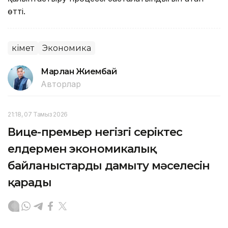
өтті.
Үкімет
Экономика
Марлан Жиембай
Авторлар
21:18, 07 Тамыз 2026
Вице-премьер негізгі серіктес
елдермен экономикалық
байланыстарды дамыту мәселесін
қарады