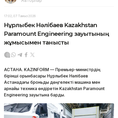
Авторлар
17:02, 07 Тамыз 2026
Нұрлыбек Нәлібаев Kazakhstan
Paramount Engineering зауытының
жұмысымен танысты
АСТАНА. KAZINFORM — Премьер-министрдің
бірінші орынбасары Нұрлыбек Нәлібаев
Астанадағы броньды дөңгелекті машина мен
арнайы техника өндіретін Kazakhstan Paramount
Engineering зауытына барды.