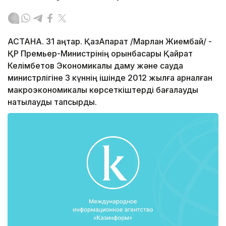
АСТАНА. 31 қаңтар. ҚазАқпарат /Марлан Жиембай/ -
ҚР Премьер-Министрінің орынбасары Қайрат
Келімбетов Экономикалық даму және сауда
министрлігіне 3 күннің ішінде 2012 жылға арналған
макроэкономикалық көрсеткіштерді бағалауды
нақтылауды тапсырды.