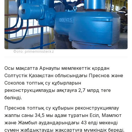
Фото: primeminister.kz
Осы мақсатта Арнаулы мемлекеттік қордан
Солтүстік Қазақстан облысындағы Преснов және
Соколов топтық су құбырларын
реконструкциялауды аяқтауға 2,7 млрд теңге
бөлінді.
Преснов топтық су құбырын реконструкциялау
жалпы саны 34,5 мың адам тұратын Есіл, Мамлют
және Жамбыл аудандарындағы 43 елді мекенді
сумен жабдықтауды жақсартуға мүмкіндік береді.