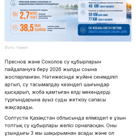
Фото: Үкімет
Преснов және Соколов су құбырларын
пайдалануға беру 2026 жылдың соңына
жоспарланған. Нәтижесінде жүйенің сенімділігі
артып, су тасымалдау кезіндегі шығындар
қысқарып, жоба қамтыған елді мекендердің
тұрғындарына ауыз суды жеткізу сапасы
жақсарады.
Солтүстік Қазақстан облысында еліміздегі ең ұзын
топтық су құбырлары желісі орналасқан. Оның
ұзындығы 3 мың шақырымнан асады және ол