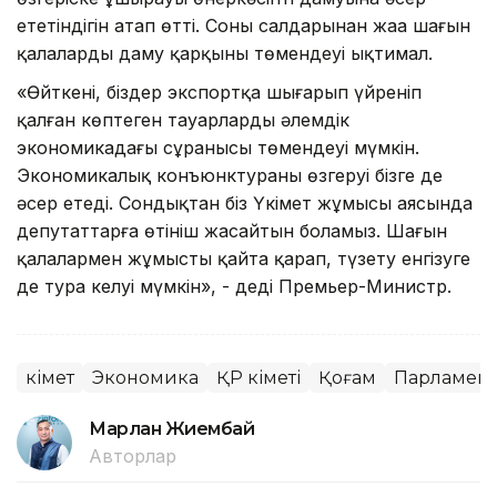
ететіндігін атап өтті. Соның салдарынан жаңа шағын
қалалардың даму қарқыны төмендеуі ықтимал.
«Өйткені, біздер экспортқа шығарып үйреніп
қалған көптеген тауарлардың әлемдік
экономикадағы сұранысы төмендеуі мүмкін.
Экономикалық конъюнктураның өзгеруі бізге де
әсер етеді. Сондықтан біз Үкімет жұмысы аясында
депутаттарға өтініш жасайтын боламыз. Шағын
қалалармен жұмысты қайта қарап, түзету енгізуге
де тура келуі мүмкін», - деді Премьер-Министр.
Үкімет
Экономика
ҚР Үкіметі
Қоғам
Парламент
Марлан Жиембай
Авторлар