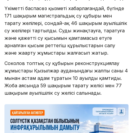
Үкіметтің баспасөз қызметі хабарлағандай, бүгінде
171 шақырым магистральдық су құбыры мен
тарату желілері, сондай-ақ 46 шақырым ауылішілік
су желілері тартылды. Суды жинақтауға, таратуға
және қажетті су қысымын қамтамасыз етуге
арналған қысым реттегіш құрылыстарын салу
және жаңарту жұмыстары жалғасып жатыр.
Соколов топтық су құбырын реконструкциялау
жұмыстары Қызылжар ауданындағы жалпы саны 4
мыңнан астам адам тұратын 10 ауылды қамтиды.
Жоба аясында 59 шақырым тарату желісі мен 77
шақырым ауылішілік су желісі салынады.