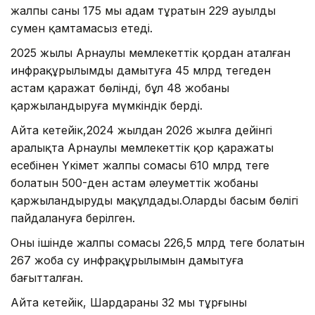
жалпы саны 175 мың адам тұратын 229 ауылды
сумен қамтамасыз етеді.
2025 жылы Арнаулы мемлекеттік қордан аталған
инфрақұрылымды дамытуға 45 млрд теңгеден
астам қаражат бөлінді, бұл 48 жобаны
қаржыландыруға мүмкіндік берді.
Айта кетейік,2024 жылдан 2026 жылға дейінгі
аралықта Арнаулы мемлекеттік қор қаражаты
есебінен Үкімет жалпы сомасы 610 млрд теңге
болатын 500-ден астам әлеуметтік жобаны
қаржыландыруды мақұлдады.Олардың басым бөлігі
пайдалануға берілген.
Оның ішінде жалпы сомасы 226,5 млрд теңге болатын
267 жоба су инфрақұрылымын дамытуға
бағытталған.
Айта кетейік, Шардараның 32 мың тұрғыны