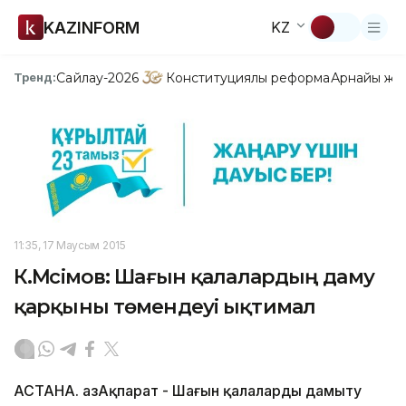
KAZINFORM
KZ
Сайлау-2026
Конституциялық реформа
Арнайы жо
Тренд:
11:35, 17 Маусым 2015
К.Мәсімов: Шағын қалалардың даму
қарқыны төмендеуі ықтимал
АСТАНА. ҚазАқпарат - Шағын қалаларды дамыту