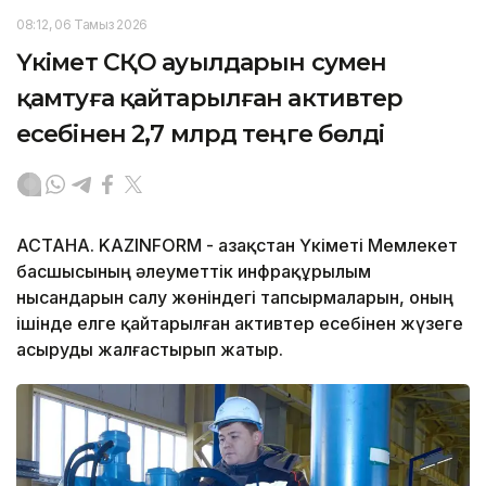
08:12, 06 Тамыз 2026
Үкімет СҚО ауылдарын сумен
қамтуға қайтарылған активтер
есебінен 2,7 млрд теңге бөлді
АСТАНА. KAZINFORM - Қазақстан Үкіметі Мемлекет
басшысының әлеуметтік инфрақұрылым
нысандарын салу жөніндегі тапсырмаларын, оның
ішінде елге қайтарылған активтер есебінен жүзеге
асыруды жалғастырып жатыр.