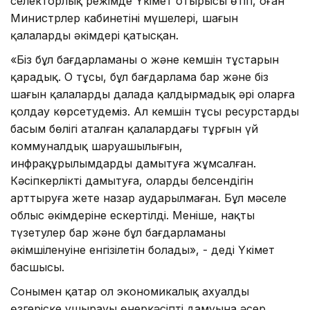
селекторлық режімде Үкімет отырысы өтіп, оған
Министрлер кабинетінің мүшелері, шағын
қалалардың әкімдері қатысқан.
«Біз бұл бағдарламаның оң және кемшін тұстарын
қарадық. Оң тұсы, бұл бағдарлама бар және біз
шағын қалаларды далада қалдырмадық әрі оларға
қолдау көрсетудеміз. Ал кемшін тұсы ресурстардың
басым бөлігі аталған қалалардағы тұрғын үй
коммуналдық шаруашылығын,
инфрақұрылымдарды дамытуға жұмсалған.
Кәсіпкерлікті дамытуға, олардың белсендігін
арттыруға жете назар аударылмаған. Бұл мәселе
облыс әкімдеріне ескертілді. Меніңше, нақты
түзетулер бар және бұл бағдарламаның
әкімшіленуіне енгізілетін болады», - деді Үкімет
басшысы.
Сонымен қатар ол экономикалық ахуалдың
өзгеріске ұшырауы өнеркәсіптің дамуына әсер