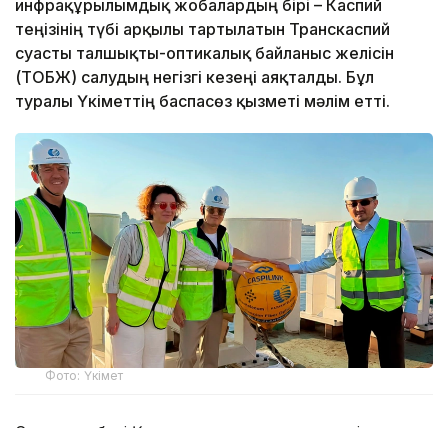
инфрақұрылымдық жобалардың бірі – Каспий
теңізінің түбі арқылы тартылатын Транскаспий
суасты талшықты-оптикалық байланыс желісін
(ТОБЖ) салудың негізгі кезеңі аяқталды. Бұл
туралы Үкіметтің баспасөз қызметі мәлім етті.
Фото: Үкімет
Суасты кабелі Қазақстан жағалауына сәтті