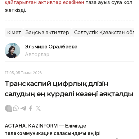
қайтарылған активтер есебінен
таза ауыз суға қол
жеткізді.
Үкімет
Заңсыз активтер
Солтүстік Қазақстан обл
Эльмира Оралбаева
Авторлар
17:05, 05 Тамыз 2026
Транскаспий цифрлық дәлізін
салудың ең күрделі кезеңі аяқталды
АСТАНА. KAZINFORM — Елімізде
телекоммуникация саласындағы ең ірі