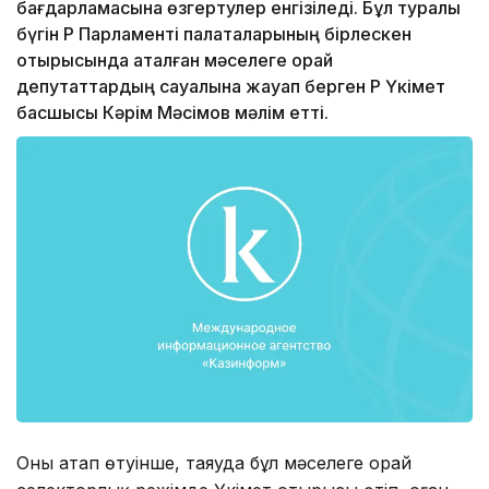
бағдарламасына өзгертулер енгізіледі. Бұл туралы
бүгін ҚР Парламенті палаталарының бірлескен
отырысында аталған мәселеге орай
депутаттардың сауалына жауап берген ҚР Үкімет
басшысы Кәрім Мәсімов мәлім етті.
Оның атап өтуінше, таяуда бұл мәселеге орай