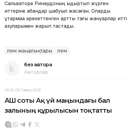
Сальваторе Ринаудоның қыдыртып жүрген
иттеріне қабандар шабуыл жасаған. Оларды
құтқармаққа әрекеттенген қартты тағы жануарлар итті
азуларымен жарып тастады.
Әлем жаңалықтары
Әлем
без автора
Авторлар
05:19, 08 Тамыз 2026
АҚШ соты Ақ үй маңындағы бал
залының құрылысын тоқтатты