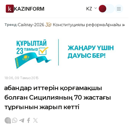
KAZINFORM
KZ
Сайлау-2026
Конституциялық реформа
Арнайы жо
Тренд:
18:06, 09 Тамыз 2015
Қабандар иттерін қорғамақшы
болған Сицилияның 70 жастағы
тұрғынын жарып кетті