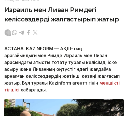
Израиль мен Ливан Римдегі
келіссөздерді жалғастырып жатыр
АСТАНА. KAZINFORM — АҚШ-тың
арағайындығымен Римде Израиль мен Ливан
арасындағы атысты тоқтату туралы келісімді іске
асыру және Ливанның оңтүстігіндегі жағдайға
арналған келіссөздердің жетінші кезеңі жалғасып
жатыр. Бұл туралы Kazinform агенттігінің
меншікті
тілшісі
хабарлады.