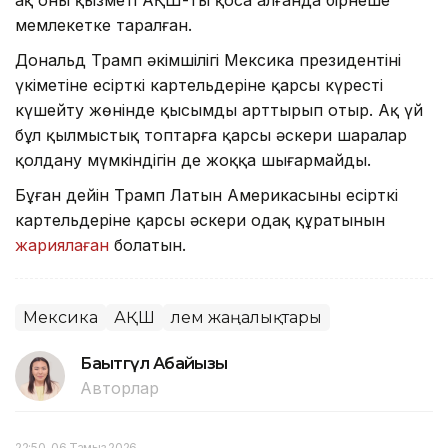
ақ оның қызметі АҚШ-ты қоса алғанда бірнеше
мемлекетке таралған.
Дональд Трамп әкімшілігі Мексика президентінің
үкіметіне есірткі картельдеріне қарсы күресті
күшейту жөнінде қысымды арттырып отыр. Ақ үй
бұл қылмыстық топтарға қарсы әскери шаралар
қолдану мүмкіндігін де жоққа шығармайды.
Бұған дейін Трамп Латын Америкасының есірткі
картельдеріне қарсы әскери одақ құратынын
жариялаған
болатын.
Мексика
АҚШ
Әлем жаңалықтары
Бақытгүл Абайқызы
Авторлар
22:50, 06 Тамыз 2026