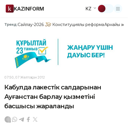
KAZINFORM
KZ
Сайлау-2026
Конституциялық реформа
Арнайы жо
Тренд:
07:50, 07 Желтоқсан 2012
Кабулда лаңкестік салдарынан
Ауғанстан барлау қызметінің
басшысы жараланды