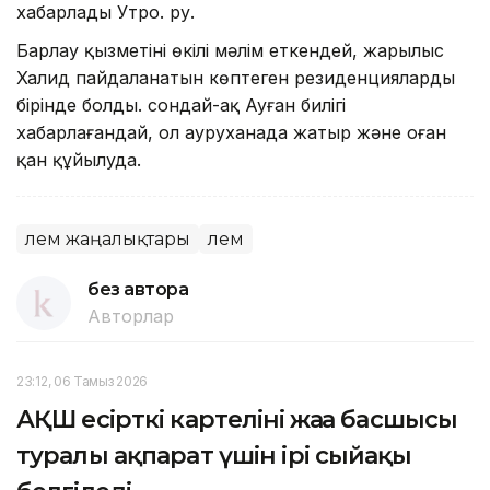
хабарлады Утро. ру.
Барлау қызметінің өкілі мәлім еткендей, жарылыс
Халид пайдаланатын көптеген резиденциялардың
бірінде болды. сондай-ақ Ауған билігі
хабарлағандай, ол ауруханада жатыр және оған
қан құйылуда.
Әлем жаңалықтары
Әлем
без автора
Авторлар
23:12, 06 Тамыз 2026
АҚШ есірткі картелінің жаңа басшысы
туралы ақпарат үшін ірі сыйақы