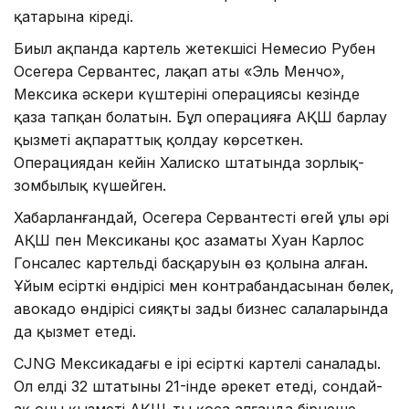
қатарына кіреді.
Биыл ақпанда картель жетекшісі Немесио Рубен
Осегера Сервантес, лақап аты «Эль Менчо»,
Мексика әскери күштерінің операциясы кезінде
қаза тапқан болатын. Бұл операцияға АҚШ барлау
қызметі ақпараттық қолдау көрсеткен.
Операциядан кейін Халиско штатында зорлық-
зомбылық күшейген.
Хабарланғандай, Осегера Сервантестің өгей ұлы әрі
АҚШ пен Мексиканың қос азаматы Хуан Карлос
Гонсалес картельдің басқаруын өз қолына алған.
Ұйым есірткі өндірісі мен контрабандасынан бөлек,
авокадо өндірісі сияқты заңды бизнес салаларында
да қызмет етеді.
CJNG Мексикадағы ең ірі есірткі картелі саналады.
Ол елдің 32 штатының 21-інде әрекет етеді, сондай-