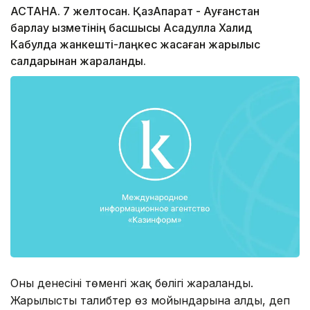
АСТАНА. 7 желтоқсан. ҚазАқпарат - Ауғанстан
барлау қызметінің басшысы Асадулла Халид
Кабулда жанкешті-лаңкес жасаған жарылыс
салдарынан жараланды.
Оның денесінің төменгі жақ бөлігі жараланды.
Жарылысты талибтер өз мойындарына алды, деп