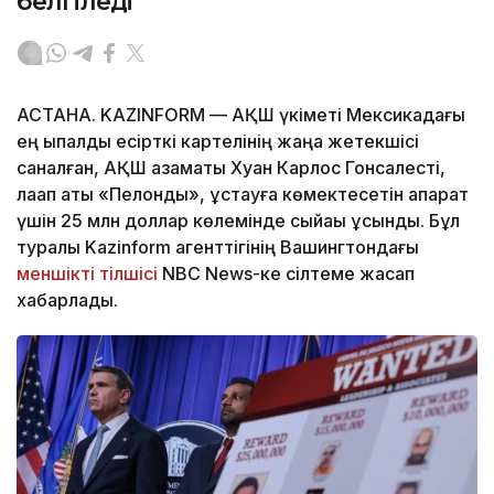
белгіледі
АСТАНА. KAZINFORM — АҚШ үкіметі Мексикадағы
ең ықпалды есірткі картелінің жаңа жетекшісі
саналған, АҚШ азаматы Хуан Карлос Гонсалесті,
лақап аты «Пелонды», ұстауға көмектесетін ақпарат
үшін 25 млн доллар көлемінде сыйақы ұсынды. Бұл
туралы Kazinform агенттігінің Вашингтондағы
меншікті тілшісі
NBC News-ке сілтеме жасап
хабарлады.