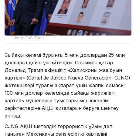
Фото: EAGLE.mn
Сыйақы көлемі бұрынғы 5 млн доллардан 25 млн
долларға дейін ұлғайтылды. Сонымен қатар
Дональд Трамп әкімшілігі «Халисконың жаңа буын
картелі» (Cartel de Jalisco Nueva Generación, CJNG)
жетекшілері туралы ақпарат үшін жалпы сомасы
100 млн доллар көлемінде сыйақы жариялап,
картель мүшелерінің туыстары мен іскерлік
серіктестеріне АҚШ визаларын беруге шектеу
енгізді.
CJNG АҚШ шетелдік террористік ұйым деп
таныған Мексиканың сегіз есірткі картелінің