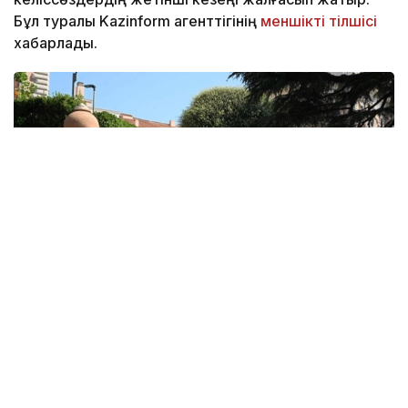
Бұл туралы Kazinform агенттігінің
меншікті тілшісі
хабарлады.
Фото: lbcgroup.tv
Бейсенбі күні тараптар келіссөздердің үшінші күніне
кірісті. Онда атысты тоқтату туралы келісімді
орындау тетіктері, Израиль әскерін Ливан