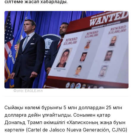
сілтеме жасап хабарлады.
Фото: EAGLE.mn
Сыйақы көлемі бұрынғы 5 млн доллардан 25 млн
долларға дейін ұлғайтылды. Сонымен қатар
Дональд Трамп әкімшілігі «Халисконың жаңа буын
картелі» (Cartel de Jalisco Nueva Generación, CJNG)