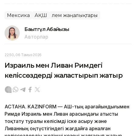
Мексика
АҚШ
Әлем жаңалықтары
Бақытгүл Абайқызы
Авторлар
22:50, 06 Тамыз 2026
Израиль мен Ливан Римдегі
келіссөздерді жалғастырып жатыр
АСТАНА. KAZINFORM — АҚШ-тың арағайындығымен
Римде Израиль мен Ливан арасындағы атысты
тоқтату туралы келісімді іске асыру және
Ливанның оңтүстігіндегі жағдайға арналған
келіссөздердің жетінші кезеңі жалғасып жатыр.