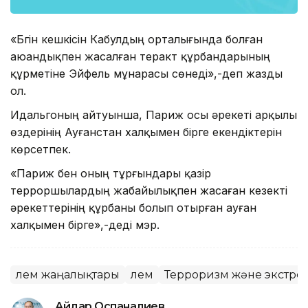
«Бүгін кешкісін Кабулдың орталығында болған
аюандықпен жасалған теракт құрбандарының
құрметіне Эйфель мұнарасы сөнеді»,-деп жазды
ол.
Идальгоның айтуынша, Париж осы әрекеті арқылы
өздерінің Ауғанстан халқымен бірге екендіктерін
көрсетпек.
«Париж бен оның тұрғындары қазір
терроршылардың жабайылықпен жасаған кезекті
әрекеттерінің құрбаны болып отырған ауған
халқымен бірге»,-деді мэр.
Әлем жаңалықтары
Әлем
Терроризм және экстре
Айдар Оспаналиев