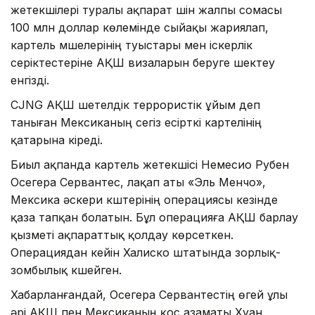
жетекшілері туралы ақпарат үшін жалпы сомасы
100 млн доллар көлемінде сыйақы жариялап,
картель мүшелерінің туыстары мен іскерлік
серіктестеріне АҚШ визаларын беруге шектеу
енгізді.
CJNG АҚШ шетелдік террористік ұйым деп
таныған Мексиканың сегіз есірткі картелінің
қатарына кіреді.
Биыл ақпанда картель жетекшісі Немесио Рубен
Осегера Сервантес, лақап аты «Эль Менчо»,
Мексика әскери күштерінің операциясы кезінде
қаза тапқан болатын. Бұл операцияға АҚШ барлау
қызметі ақпараттық қолдау көрсеткен.
Операциядан кейін Халиско штатында зорлық-
зомбылық күшейген.
Хабарланғандай, Осегера Сервантестің өгей ұлы
әрі АҚШ пен Мексиканың қос азаматы Хуан