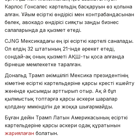
Карлос Гонсалес картельдің басқаруын өз қолына
алған. Ұйым есірткі өндірісі мен контрабандасынан
бөлек, авокадо өндірісі сияқты заңды бизнес
салаларында да қызмет етеді.
CJNG Мексикадағы ең ірі есірткі картелі саналады.
Ол елдің 32 штатының 21-інде әрекет етеді,
сондай-ақ оның қызметі АҚШ-ты қоса алғанда
бірнеше мемлекетке таралған.
Дональд Трамп әкімшілігі Мексика президентінің
үкіметіне есірткі картельдеріне қарсы күресті күшейту
жөнінде қысымды арттырып отыр. Ақ үй бұл
қылмыстық топтарға қарсы әскери шаралар
қолдану мүмкіндігін де жоққа шығармайды.
Бұған дейін Трамп Латын Америкасының есірткі
картельдеріне қарсы әскери одақ құратынын
жариялаған
болатын.