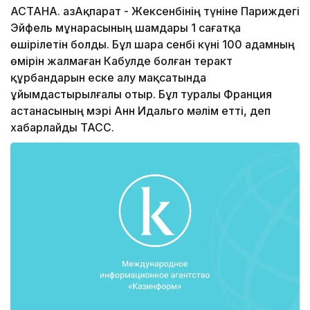
АСТАНА. ҚазАқпарат - Жексенбінің түніне Париждегі
Эйфель мұнарасының шамдары 1 сағатқа
өшірілетін болды. Бұл шара сенбі күні 100 адамның
өмірін жалмаған Кабулде болған теракт
құрбандарын еске алу мақсатында
ұйымдастырылғалы отыр. Бұл туралы Франция
астанасының мэрі Анн Идальго мәлім етті, деп
хабарлайды ТАСС.