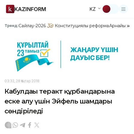
KAZINFORM
KZ
Сайлау-2026
Конституциялық реформа
Арнайы жо
Тренд:
03:32, 28 Қаңтар 2018
Кабулдағы теракт құрбандарына
еске алу үшін Эйфель шамдары
сөндіріледі