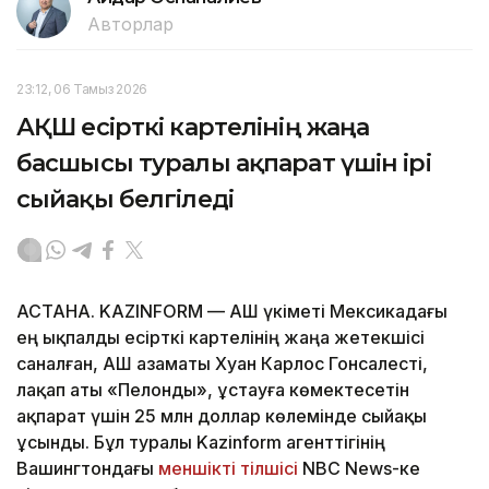
Авторлар
23:12, 06 Тамыз 2026
АҚШ есірткі картелінің жаңа
басшысы туралы ақпарат үшін ірі
сыйақы белгіледі
АСТАНА. KAZINFORM — АҚШ үкіметі Мексикадағы
ең ықпалды есірткі картелінің жаңа жетекшісі
саналған, АҚШ азаматы Хуан Карлос Гонсалесті,
лақап аты «Пелонды», ұстауға көмектесетін
ақпарат үшін 25 млн доллар көлемінде сыйақы
ұсынды. Бұл туралы Kazinform агенттігінің
Вашингтондағы
меншікті тілшісі
NBC News-ке