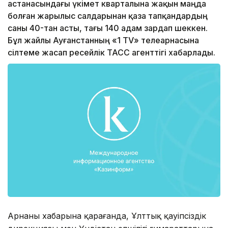
астанасындағы үкімет кварталына жақын маңда
болған жарылыс салдарынан қаза тапқандардың
саны 40-тан асты, тағы 140 адам зардап шеккен.
Бұл жайлы Ауғанстанның «1 TV» телеарнасына
сілтеме жасап ресейлік ТАСС агенттігі хабарлады.
Арнаның хабарына қарағанда, Ұлттық қауіпсіздік