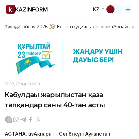
KAZINFORM
KZ
Сайлау-2026
Конституциялық реформа
Арнайы жо
Тренд:
17:07, 27 Қаңтар 2018
Кабулдағы жарылыстан қаза
тапқандар саны 40-тан асты
АСТАНА. ҚазАқпарат - Сенбі күні Ауғанстан