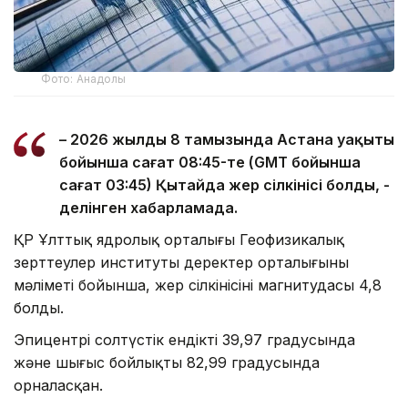
Фото: Анадолы
– 2026 жылдың 8 тамызында Астана уақыты
бойынша сағат 08:45-те (GMT бойынша
сағат 03:45) Қытайда жер сілкінісі болды, -
делінген хабарламада.
ҚР Ұлттық ядролық орталығы Геофизикалық
зерттеулер институты деректер орталығының
мәліметі бойынша, жер сілкінісінің магнитудасы 4,8
болды.
Эпицентрі солтүстік ендіктің 39,97 градусында
және шығыс бойлықтың 82,99 градусында
орналасқан.