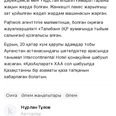
дирекциясы мен Үндістан елшілігі ғимараттарына
жақын жерде болған. Жанкешті лаңкес жарылғыш
зат қойылған жедел жәрдем машинасын жарған.
Pajhwok агенттігінің мәліметінше, болған оқиғаға
жауапкершілікті «Талибан» (ҚР аумағында тыйым
салынған) қозғалысы алған.
Бұрын, 20 қаңтар күні қарулы адамдар тобы
Ауғанстан астанасындағы шетелдіктер арасында
танымал Intercontinental Hotel қонақүйіне шабуыл
жасаған. «ҚазАқпарат» ХАА сол шабуылда
Қазақстанның бір азаматы қаза тапқанын
хабарлаған болатын.
Оқиға
Әлем жаңалықтары
Әлем
Нұрлан Тұяқов
Авторлар