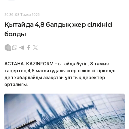
20:26, 08 Тамыз 2026
Қытайда 4,8 балдық жер сілкінісі
болды
АСТАНА. KAZINFORM – Қытайда бүгін, 8 тамыз
таңертең 4,8 магнитудалы жер сілкінісі тіркелді,
деп хабарлайды Қазақстан ұлттық деректер
орталығы.