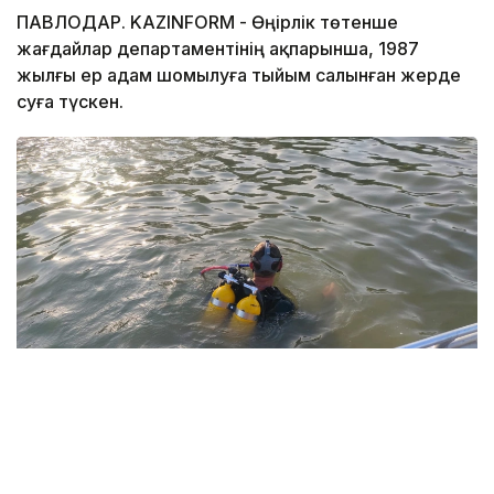
ПАВЛОДАР. KAZINFORM - Өңірлік төтенше
жағдайлар департаментінің ақпарынша, 1987
жылғы ер адам шомылуға тыйым салынған жерде
суға түскен.
Фото: Павлодар облысы ТЖД