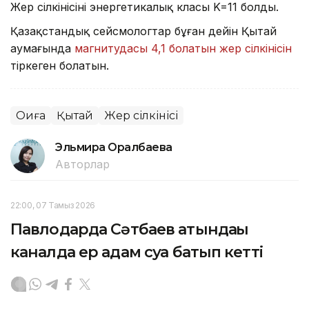
Жер сілкінісінің энергетикалық класы K=11 болды.
Қазақстандық сейсмологтар бұған дейін Қытай
аумағында
магнитудасы 4,1 болатын жер сілкінісін
тіркеген болатын.
Оқиға
Қытай
Жер сілкінісі
Эльмира Оралбаева
Авторлар
22:00, 07 Тамыз 2026
Павлодарда Сәтбаев атындағы
каналда ер адам суға батып кетті