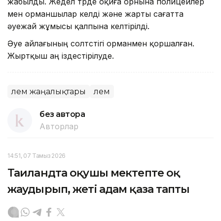
жабылды. Жедел түрде оқиға орнына полицейлер
мен орманшылар келді және жарты сағатта
әуежай жұмысы қалпына келтірілді.
Әуе айлағының солтүстігі орманмен қоршалған.
Жыртқыш аң іздестірілуде.
Әлем жаңалықтары
Әлем
без автора
Авторлар
14:51, 07 Тамыз 2026
Таиландта оқушы мектепте оқ
жаудырып, жеті адам қаза тапты