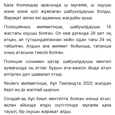
Қаза болғандар арасында үш мұғалім, үш оқушы
және өзіне қол жұмсаған шабуылдаушы болды.
Жарақат алған екі адамның жағдайы ауыр.
Полицияның мәліметінше, шабуылдаушы 14
жастағы оқушы болған. Ол кем дегенде 26 рет оқ
атқан, ал тұтқындалғаннан кейін одан тағы 34 оқ
табылған. Алдын ала мәлімет бойынша, тапанша
оның атасына тиесілі болған.
Полиция сонымен қатар шабуылдаушы мектеп
аумағында оқ атпас бұрын ата-әжесін үйінде атып
өлтірген деп шамалап отыр.
Reuters мәліметінше, бұл Таиландта 2022 жылдан
бергі ең ірі жаппай қырғын.
Сондай-ақ бұл биыл мектепте болған екінші атыс:
ақпан айында елдің оңтүстігінде мұғалім қаза
тауып, бір оқушы жарақат алды.