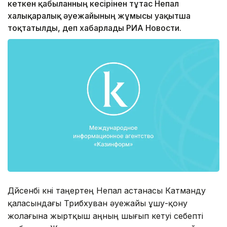
кеткен қабыланның кесірінен тұтас Непал
халықаралық әуежайының жұмысы уақытша
тоқтатылды, деп хабарлады РИА Новости.
Дүйсенбі күні таңертең Непал астанасы Катманду
қаласындағы Трибхуван әуежайы ұшу-қону
жолағына жыртқыш аңның шығып кетуі себепті