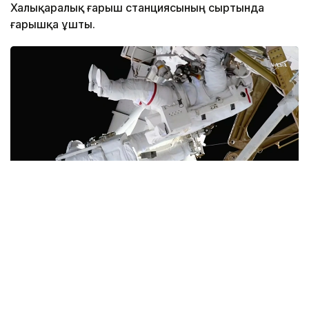
Халықаралық ғарыш станциясының сыртында
ғарышқа ұшты.
Фото: Space
Джессика Мейр мен Анил Менон 6 сағат 27
минутқа созылған ғарышқа шығу кезінде барлық
негізгі тапсырмаларды, соның ішінде электр