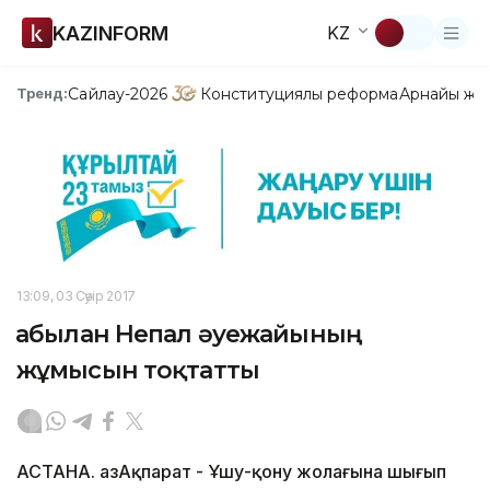
KAZINFORM
KZ
Сайлау-2026
Конституциялық реформа
Арнайы жо
Тренд:
13:09, 03 Сәуір 2017
Қабылан Непал әуежайының
жұмысын тоқтатты
АСТАНА. ҚазАқпарат - Ұшу-қону жолағына шығып