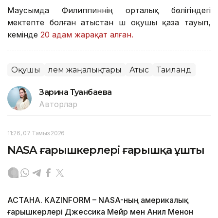
Маусымда Филиппиннің орталық бөлігіндегі
мектепте болған атыстан үш оқушы қаза тауып,
кемінде
20 адам жарақат алған.
Оқушы
Әлем жаңалықтары
Атыс
Таиланд
Зарина Туғанбаева
Авторлар
11:26, 07 Тамыз 2026
NASA ғарышкерлері ғарышқа ұшты
АСТАНА. KAZINFORM – NASA-ның америкалық
ғарышкерлері Джессика Мейр мен Анил Менон