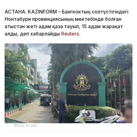
АСТАНА. KAZINFORM – Бангкоктың солтүстігіндегі
Нонтабури провинциясының мектебінде болған
атыстан жеті адам қаза тауып, 15 адам жарақат
алды, деп хабарлайды
Reuters.
Фото: ข่าวสด