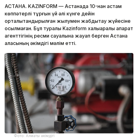
АСТАНА. KAZINFORM — Астанада 10-нан астам
көппәтерлі тұрғын үй әлі күнге дейін
орталықтандырылған жылумен жабдықтау жүйесіне
қосылмаған. Бұл туралы Kazinform халықаралық ақпарат
агенттігінің ресми сауалына жауап берген Астана
қаласының әкімдігі мәлім етті.
Фото: Алматы әкімдігі