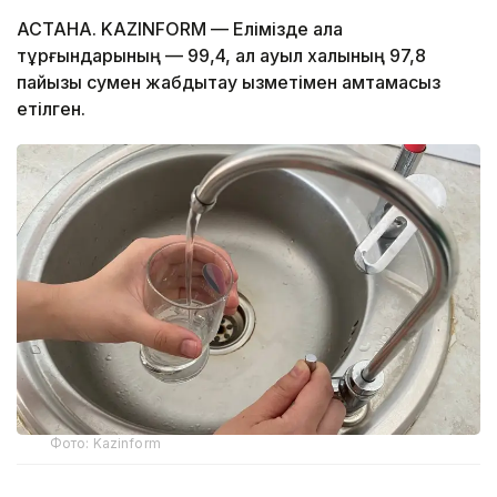
АСТАНА. KAZINFORM — Елімізде қала
тұрғындарының — 99,4, ал ауыл халқының 97,8
пайызы сумен жабдықтау қызметімен қамтамасыз
етілген.
Фото: Kazinform