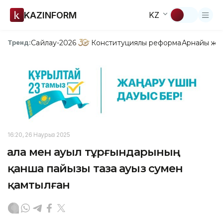
KAZINFORM
KZ
Сайлау-2026
Конституциялық реформа
Арнайы жо
Тренд:
16:20, 26 Наурыз 2025
Қала мен ауыл тұрғындарының
қанша пайызы таза ауыз сумен
қамтылған