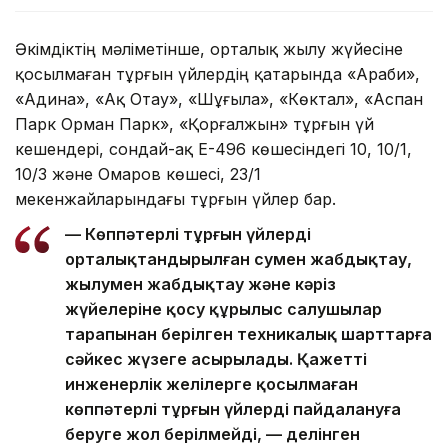
Әкімдіктің мәліметінше, орталық жылу жүйесіне
қосылмаған тұрғын үйлердің қатарында «Араби»,
«Адина», «Ақ Отау», «Шұғыла», «Көктал», «Аспан
Парк Орман Парк», «Қорғалжын» тұрғын үй
кешендері, сондай-ақ Е-496 көшесіндегі 10, 10/1,
10/3 және Омаров көшесі, 23/1
мекенжайларындағы тұрғын үйлер бар.
— Көппәтерлі тұрғын үйлерді
орталықтандырылған сумен жабдықтау,
жылумен жабдықтау және кәріз
жүйелеріне қосу құрылыс салушылар
тарапынан берілген техникалық шарттарға
сәйкес жүзеге асырылады. Қажетті
инженерлік желілерге қосылмаған
көппәтерлі тұрғын үйлерді пайдалануға
беруге жол берілмейді, — делінген