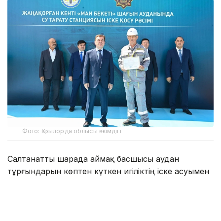
Фото: Қызылорда облысы әкімдігі
Салтанатты шарада аймақ басшысы аудан
тұрғындарын көптен күткен игіліктің іске асуымен
құттықтады.
— Мемлекет басшысының тапсырмасымен,
Бас прокуратураның ұйымдастыруымен