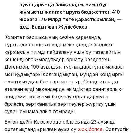
ауылдарында байқалады. Биыл бұл
жұмысты жалғастыруға бюджеттен 410
жобаға 176 млрд теңге қарастырылған, —
деді Бақытжан Жүнісбеков.
Комитет басшысының сөзіне қарағанда,
тұрғындар саны аз елді мекендерде бюджет
қаржысын тиімді пайдалану үшін су тазалайтын
кешенді блок-модульдер орнату көзделген.
Дегенмен, 199 ауылдың тұрғындары ұңғымалары
мен құдықтары болғандықтан, мұндай қондырғы
орнатқызудан бас тартып отыр. Сондықтан да
аталған елді мекендерде әкімдіктер санитарлық-
эпидемиологиялық бақылау органдарымен
бірлесіп, зертханалық зерттеулер жүргізу үшін
судан сынама алып отырады.
Бұған дейін Қызылорда облысында 23 ауылда
орталықтандырылған ауыз су
жоқ болса
, Солтүстік