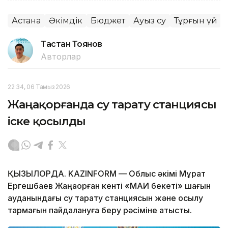
Астана
Әкімдік
Бюджет
Ауыз су
Тұрғын үй
Тастан Тоянов
Авторлар
22:34, 06 Тамыз 2026
Жаңақорғанда су тарату станциясы
іске қосылды
ҚЫЗЫЛОРДА. KAZINFORM — Облыс әкімі Мұрат
Ергешбаев Жаңақорған кенті «МАИ бекеті» шағын
ауданындағы су тарату станциясын және қосылу
тармағын пайдалануға беру рәсіміне қатысты.