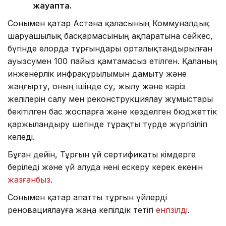
жауапта.
Сонымен қатар Астана қаласының Коммуналдық
шаруашылық басқармасының ақпаратына сәйкес,
бүгінде елорда тұрғындары орталықтандырылған
ауызсумен 100 пайыз қамтамасыз етілген. Қаланың
инженерлік инфрақұрылымын дамыту және
жаңғырту, оның ішінде су, жылу және кәріз
желілерін салу мен реконструкциялау жұмыстары
бекітілген бас жоспарға және көзделген бюджеттік
қаржыландыру шегінде тұрақты түрде жүргізіліп
келеді.
Бұған дейін, Тұрғын үй сертификаты кімдерге
беріледі және үй алуда нені ескеру керек екенін
жазғанбыз
.
Сонымен қатар апатты тұрғын үйлерді
реновациялауға жаңа кепілдік тетігі
енгізілді
.