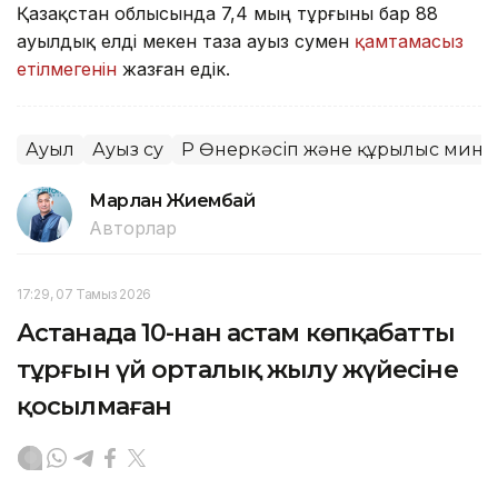
Қазақстан облысында 7,4 мың тұрғыны бар 88
ауылдық елді мекен таза ауыз сумен
қамтамасыз
етілмегенін
жазған едік.
Ауыл
Ауыз су
ҚР Өнеркәсіп және құрылыс минис
Марлан Жиембай
Авторлар
17:29, 07 Тамыз 2026
Астанада 10-нан астам көпқабатты
тұрғын үй орталық жылу жүйесіне
қосылмаған