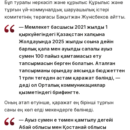
Бұл туралы Өнеркәсіп және құрылыс Құрылыс және
тұрғын үй-коммуналдық шаруашылық істері
комитетінің төрағасы Бақытжан Жүнісбеков айтты.
— Мемлекет басшысы 2021 жылдың 1
қыркүйегіндегі Қазақстан халқына
Жолдауында 2025 жылдың соңына дейін
барлық қала мен ауылды сапалы ауыз
сумен 100 пайыз қамтамасыз ету
тапсырмасын берген болатын. Аталған
тапсырманы орындау аясында бюджеттен
1 трлн теңгеден астам қаражат бөлінді, —
деді ол Орталық коммуникациялар
қызметіндегі брифингте.
Оның атап өтуінше, қаражат ең бірінші тұрғын
саны ең көп елді мекендерге бөлінеді.
— Ауыз сумен ең төмен қамтылу деңгейі
Абай облысы мен Қостанай облысы