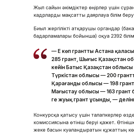
Жыл сайын әкімдіктер өңірлер үшін сұр
кадрларды мақсатты даярлауға білім беру
Биыл жергілікті атқарушы органдар (бак
бағдарламалары бойынша) оқуға 2392 білім
— Ең көп грантты Астана қаласы
285 грант, Шығыс Қазақстан об
кейін Батыс Қазақстан облысы 
Түркістан облысы — 200 грант
Қарағанды облысы — 198 грант
Маңғыстау облысы — 163 грант б
ге жуық грант ұсынды, — делі
Конкурсқа қатысу үшін талапкерлер өзде
комиссиясына өтініш беруі қажет. Өтінішк
жеке басын куәландыратын құжаттың көш