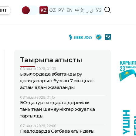
KZ
QZ
РУ
EN
中文
ق ز
ЎЗ
ORT
Тақырыпқа қатысты
08 тамыз 2026, 01:36
Қызылордада абаттандыру
қағидаларын бұзған 7 мыңнан
астам адам жазаланды
08 тамыз 2026, 01:15
БҚО-да тұрғындарға дөрекілік
танытқан шенеуніктер жауапқа
тартылды
07 тамыз 2026, 22:00
Павлодарда Сәтбаев атындағы