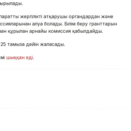
псырылады.
паратты жергілікті атқарушы органдардан және
сияларынан алуға болады. Білім беру гранттарын
ынан құрылған арнайы комиссия қабылдайды.
5 тамызға дейін жалғасады.
імі
шыққан еді
.