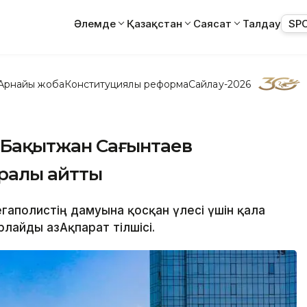
Әлемде
Қазақстан
Саясат
Талдау
SP
Арнайы жоба
Конституциялық реформа
Сайлау-2026
з: Бақытжан Сағынтаев
ралы айтты
егаполистің дамуына қосқан үлесі үшін қала
лайды ҚазАқпарат тілшісі.