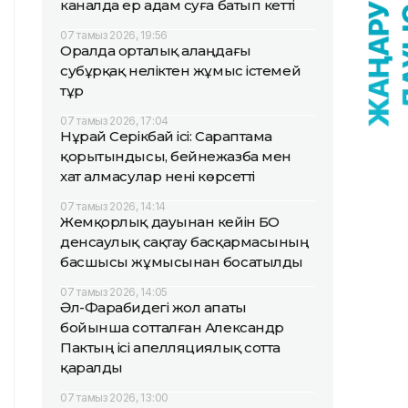
каналда ер адам суға батып кетті
07 тамыз 2026, 19:56
Оралда орталық алаңдағы
субұрқақ неліктен жұмыс істемей
тұр
07 тамыз 2026, 17:04
Нұрай Серікбай ісі: Сараптама
қорытындысы, бейнежазба мен
хат алмасулар нені көрсетті
07 тамыз 2026, 14:14
Жемқорлық дауынан кейін БҚО
денсаулық сақтау басқармасының
басшысы жұмысынан босатылды
07 тамыз 2026, 14:05
Әл-Фарабидегі жол апаты
бойынша сотталған Александр
Пактың ісі апелляциялық сотта
қаралды
07 тамыз 2026, 13:00