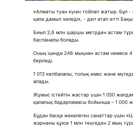
«Алматы туған күнін тойлап жатыр. Бұл -
қала дамып келеді», - деп атап өтті Бақ
Биыл 2,6 млн шаршы метрден астам тұрғы
баспаналы болады.
Оның ішінде 248 мыңнан астам немесе 4
беріледі.
1 013 көпбалалы, толық емес және мүгеде
алады.
Жұмыс істейтін жастар үшін 1 050 жалд
қалалық бағдарламасы бойынша – 1 000 же
Бұдан басқа жекелеген санаттар үшін «
жарнаны құюға 1 млн теңгеден 2 мың тұр