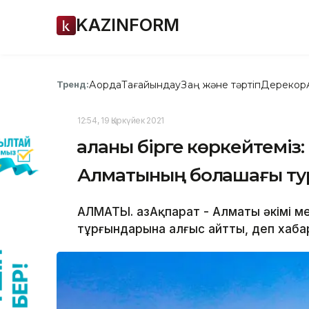
KAZINFORM
Ақорда
Тағайындау
Заң және тәртіп
Дерекқор
Тренд:
12:54, 19 Қыркүйек 2021
Қаланы бірге көркейтемі
Алматының болашағы ту
АЛМАТЫ. ҚазАқпарат - Алматы әкімі м
тұрғындарына алғыс айтты, деп хабар