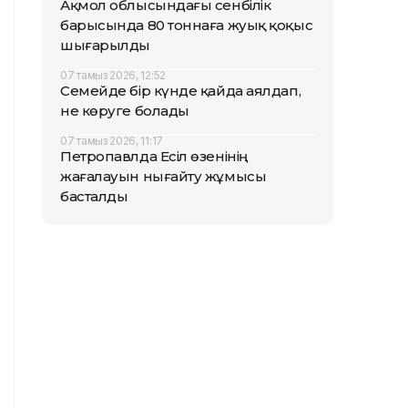
Ақмол облысындағы сенбілік
барысында 80 тоннаға жуық қоқыс
шығарылды
07 тамыз 2026, 12:52
Семейде бір күнде қайда аялдап,
не көруге болады
07 тамыз 2026, 11:17
Петропавлда Есіл өзенінің
жағалауын нығайту жұмысы
басталды