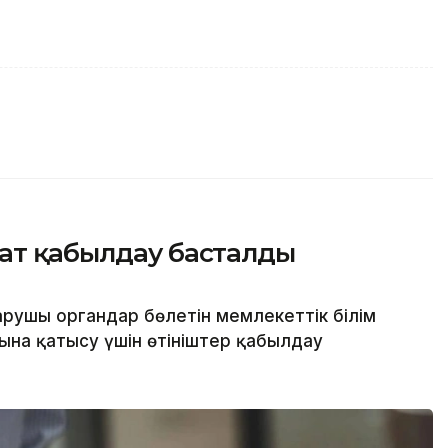
жат қабылдау басталды
арушы органдар бөлетін мемлекеттік білім
ына қатысу үшін өтініштер қабылдау