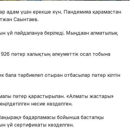
 әр адам үшін ерекше күн. Пандемияға қарамастан
ытжан Сағынтаев.
н үй пайдалануға беріледі. Мыңдаған алматылық
 926 пәтер халықтың әлеуметтік осал тобына
к бала тәрбиелеп отырған отбасылар пәтер кілтін
амалы пәтер қарастырылған. «Алматы жастары»
ңілдетілген несие көзделген.
Шаңырақ» бағдарламасы бойынша бастапқы
ғын үй сертификаты көзделген.