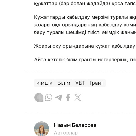
құжаттар (бар болған жағдайда) қоса та
Құжаттарды қабылдау мерзімі туралы ақ
жоғары оқу орындарының қабылдау комис
беру туралы шешімді тиісті әкімдік жан
Жоғары оқу орындарына құжат қабылдау 2
Айта кетелік білім гранты иегерлерінің тіз
Әкімдік
Білім
ҰБТ
Грант
Назым Бөлесова
Авторлар