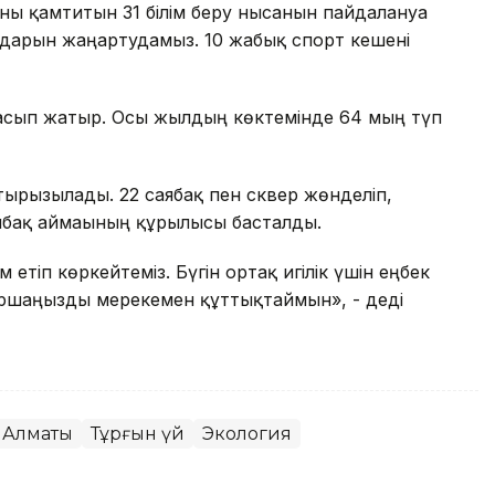
ы қамтитын 31 білім беру нысанын пайдалануға
ңдарын жаңартудамыз. 10 жабық спорт кешені
ғасып жатыр. Осы жылдың көктемінде 64 мың түп
тырғызылады. 22 саябақ пен сквер жөнделіп,
ябақ аймағының құрылысы басталды.
 етіп көркейтеміз. Бүгін ортақ игілік үшін еңбек
 Баршаңызды мерекемен құттықтаймын», - деді
Алматы
Тұрғын үй
Экология