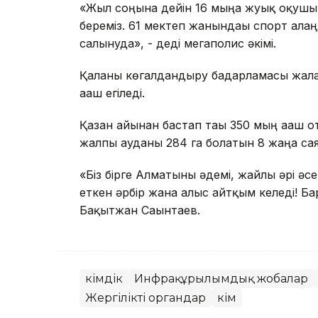
«Жыл соңына дейін 16 мыңға жуық оқушын
береміз. 61 мектеп жанындағы спорт ала
салынуда», - деді мегаполис әкімі.
Қаланы көгалдандыру бағдарламасы жал
ағаш егіледі.
Қазан айынан бастап тағы 350 мың ағаш о
жалпы ауданы 284 га болатын 8 жаңа са
«Біз бірге Алматыны әдемі, жайлы әрі әсем
еткен әрбір жанға алғыс айтқым келеді!
Бақытжан Сағынтаев.
Әкімдік
Инфрақұрылымдық жобалар
Жергілікті органдар
Әкім