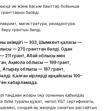
анысқа ие және басым бағыттар бойынша
 гранттарын бөледі.
алавриат, магистратура, резидентура
 беру грантын бөлді.
ның әкімдігі — 303, Шымкент қаласы —
лысы — 270 гранттан бөлді. Одан
— 211 грант, Абай облысы мен
тан, Ақмола облысы — 199 грант,
, Атырау облысы — 187 грант,
өлді. Қалған өңірлердің әрқайсысы 100-
нген хабарламада.
рі таңдаған жоғары оқу орнының қабылдау
е білім туралы құжат, негізгі ҰБТ сертификаты,
ірмесі, сондай-ақ жеңілдік санатын растайтын