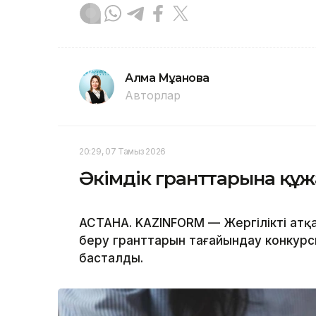
Алма Мұқанова
Авторлар
20:29, 07 Тамыз 2026
Әкімдік гранттарына құ
АСТАНА. KAZINFORM — Жергілікті атқ
беру гранттарын тағайындау конкурс
басталды.