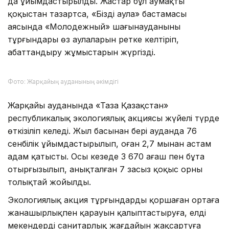
да ұйымдастырылды. Жастар бұл аумақты
қоқыстан тазартса, «Біздің аула» бастамасы
аясында «Молодежный» шағынауданының
тұрғындары өз аулаларын ретке келтіріп,
абаттандыру жұмыстарын жүргізді.
Фото: Жарқайың ауданының әкімдігі
Жарқайың ауданында «Таза Қазақстан»
республикалық экологиялық акциясы жүйелі түрде
өткізіліп келеді. Жыл басынан бері ауданда 76
сенбілік ұйымдастырылып, оған 2,7 мыңнан астам
адам қатысты. Осы кезеңде 3 670 ағаш пен бұта
отырғызылып, анықталған 7 заңсыз қоқыс орны
толықтай жойылды.
Экологиялық акция тұрғындардың қоршаған ортаға
жанашырлықпен қарауын қалыптастыруға, елді
мекендердің санитарлық жағдайын жақсартуға