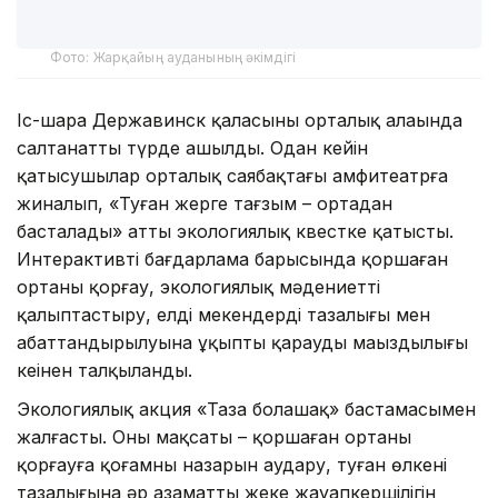
Фото: Жарқайың ауданының әкімдігі
Іс-шара Державинск қаласының орталық алаңында
салтанатты түрде ашылды. Одан кейін
қатысушылар орталық саябақтағы амфитеатрға
жиналып, «Туған жерге тағзым – ортадан
басталады» атты экологиялық квестке қатысты.
Интерактивті бағдарлама барысында қоршаған
ортаны қорғау, экологиялық мәдениетті
қалыптастыру, елді мекендердің тазалығы мен
абаттандырылуына ұқыпты қараудың маңыздылығы
кеңінен талқыланды.
Экологиялық акция «Таза болашақ» бастамасымен
жалғасты. Оның мақсаты – қоршаған ортаны
қорғауға қоғамның назарын аудару, туған өлкенің
тазалығына әр азаматтың жеке жауапкершілігін