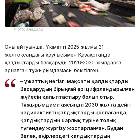
Фото: Анадолы
Оның айтуынша, Үкіметтің 2025 жылғы 31
желтоқсандағы қаулысымен Қазақстанда
қалдықтарды басқарудың 2026-2030 жылдарға
арналған тұжырымдамасы бекітілген.
– Құжаттың негізгі мақсаты қалдықтарды
басқарудың бірыңғай әрі цифрландырылған
жүйесін қалыптастыру болып отыр.
Тұжырымдама аясында 2030 жылға дейін
радиоактивті қалдықтарды қоспағанда,
қалдықтардың барлық түріне толық
түгендеу жүргізу жоспарланған. Бұдан
бөлек, өңірлердегі қалдықтардың