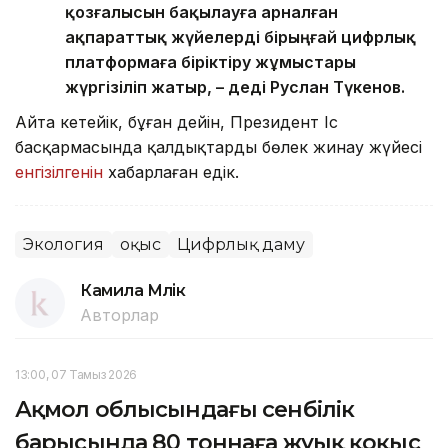
қозғалысын бақылауға арналған
ақпараттық жүйелерді бірыңғай цифрлық
платформаға біріктіру жұмыстары
жүргізіліп жатыр, – деді Руслан Түкенов.
Айта кетейік, бұған дейін, Президент Іс
басқармасында қалдықтарды бөлек жинау жүйесі
енгізілгенін
хабарлаған едік.
Экология
Қоқыс
Цифрлық даму
Камила Мүлік
Авторлар
13:00, 07 Тамыз 2026
Ақмол облысындағы сенбілік
барысында 80 тоннаға жуық қоқыс