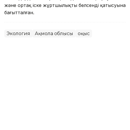
және ортақ іске жұртшылықтың белсенді қатысуына
бағытталған.
Экология
Ақмола облысы
Қоқыс
Асхат Райқұл
Авторлар
10:27, 07 Тамыз 2026
Қазақ-жапон бірлескен жобасы:
елімізде жабайы өсімдіктердің
генетикалық қоры зерттеліп жатыр