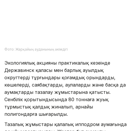
Фото: Жарқайың ауданының әкімдігі
Экологиялық акцияның практикалық кезеңінде
Державинск қаласы мен барлық ауылдық
округтердің тұрғындары қоғамдық орындарды,
көшелерді, саябақтарды, аулаларды және басқа да
аумақтарды тазалау жұмыстарына қатысты.
Сенбілік қорытындысында 80 тоннаға жуық
тұрмыстық қалдық жиналып, арнайы
полигондарға шығарылды.
Тазалық жұмыстары қалалық ипподром аумағында