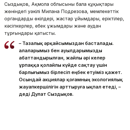
Сыздықов, Ақмола облысының бала құқықтары
жөніндегі уәкілі Милана Подрезова, мемлекеттік
органдардың өкілдері, жастар ұйымдары, еріктілер,
кәсіпкерлер, еңбек ұжымдары және аудан
тұрғындары қатысты.
– Тазалық әрқайсымыздан басталады.
Қалаларымыз бен ауылдарымызды
абаттандырылған, жайлы әрі келер
ұрпаққа қолайлы күйде сақтау үшін
барлығымыз бірлесіп еңбек етуіміз қажет.
Осындай акциялар қоғамның экологиялық
жауапкершілігін арттыруға ықпал етеді, –
деді Дулат Сыздықов.