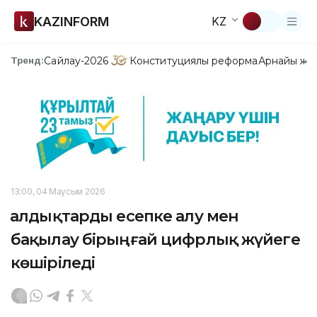
KAZINFORM
KZ
Сайлау-2026
Конституциялық реформа
Арнайы жо
Тренд:
13:00, 04 Маусым 2026
Қалдықтарды есепке алу мен
бақылау бірыңғай цифрлық жүйеге
көшіріледі