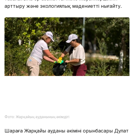
арттыру және экологиялық мәдениетті нығайту.
Фото: Жарқайың ауданының әкімдігі
Шараға Жарқайың ауданы әкімінің орынбасары Дулат