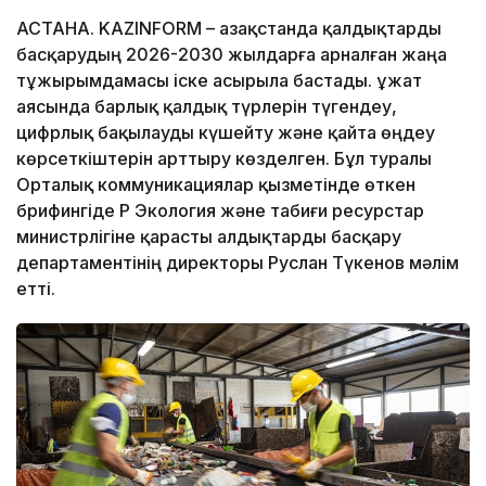
АСТАНА. KAZINFORM – Қазақстанда қалдықтарды
басқарудың 2026-2030 жылдарға арналған жаңа
тұжырымдамасы іске асырыла бастады. Құжат
аясында барлық қалдық түрлерін түгендеу,
цифрлық бақылауды күшейту және қайта өңдеу
көрсеткіштерін арттыру көзделген. Бұл туралы
Орталық коммуникациялар қызметінде өткен
брифингіде ҚР Экология және табиғи ресурстар
министрлігіне қарасты Қалдықтарды басқару
департаментінің директоры Руслан Түкенов мәлім
етті.