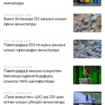
жиналады
16:24, 30 Шілде 2026
Биыл Астанада 122 заңсыз қоқыс
орны анықталды
14:21, 28 Шілде 2026
Павлодарда 100-ге жуық заңсыз
қоқыс орындары анықталды
23:33, 27 Шілде 2026
Павлодарда заңсыз қоқыспен
белсенді күресетіндердің
қоқысы тегін шығарылады
03:55, 27 Шілде 2026
«Таза Қазақстан»: ШҚО-да 120-дан
астам қоқыс үйіндісі анықталды