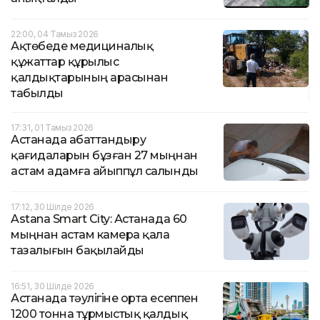
22:00, 04 Тамыз 2026
Ақтөбеде медициналық
құжаттар құрылыс
қалдықтарының арасынан
табылды
17:31, 01 Тамыз 2026
Астанада абаттандыру
қағидаларын бұзған 27 мыңнан
астам адамға айыппұл салынды
17:12, 30 Шілде 2026
Astana Smart City: Астанада 60
мыңнан астам камера қала
тазалығын бақылайды
16:51, 30 Шілде 2026
Астанада тәулігіне орта есеппен
1200 тонна тұрмыстық қалдық