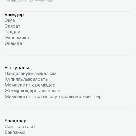
Бөлімдер
Оқиға
Саясат
Талдау
Экономика
Әлемде
Біз туралы
Пайдаланушылық келiciм
Құпиялылық саясаты
Мемлекеттік рәміздер
Жемқорлыққа қарсы шаралар
Мемлекеттік сатып алу туралы мәлiметтер
Басқалар
Сайт картасы
Байланыс