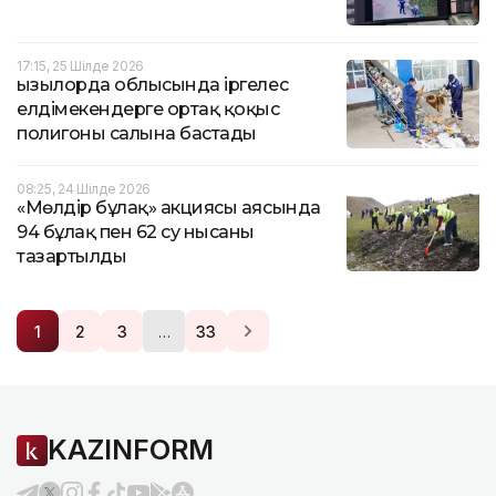
17:15, 25 Шілде 2026
Қызылорда облысында іргелес
елдімекендерге ортақ қоқыс
полигоны салына бастады
08:25, 24 Шілде 2026
«Мөлдір бұлақ» акциясы аясында
94 бұлақ пен 62 су нысаны
тазартылды
…
1
2
3
33
KAZINFORM