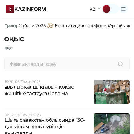
KAZINFORM
KZ
Сайлау-2026
Конституциялық реформа
Арнайы жо
Тренд:
Қоқыс
қоқыс
19:20, 06 Тамыз 2026
Құрылыс қалдықтарын қоқыс
жәшігіне тастауға бола ма
02:52, 06 Тамыз 2026
Шығыс Қазақстан облысында 130-
дан астам қоқыс үйіндісі
анықталды