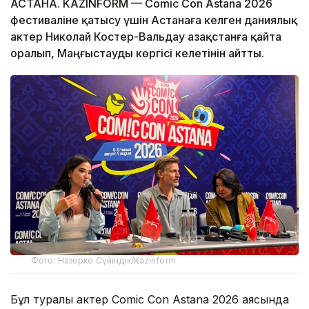
АСТАНА. KAZINFORM — Comic Con Astana 2026
фестиваліне қатысу үшін Астанаға келген даниялық
актер Николай Костер-Вальдау Қазақстанға қайта
оралып, Маңғыстауды көргісі келетінін айтты.
Фото: Назерке Сүйіндік/Kazinform
Бұл туралы актер Comic Con Astana 2026 аясында