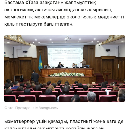
Бастама «Таза Қазақстан» жалпыұлттық
экологиялық акциясы аясында іске асырылып,
мемлекеттік мекемелерде экологиялық мәдениетті
қалыптастыруға бағытталған.
Фото: Президент Іс басқармасы
Қызметкерлер үшін қағазды, пластикті және өзге де
қалдықтарды сұрыптауға қолайлы жағдай