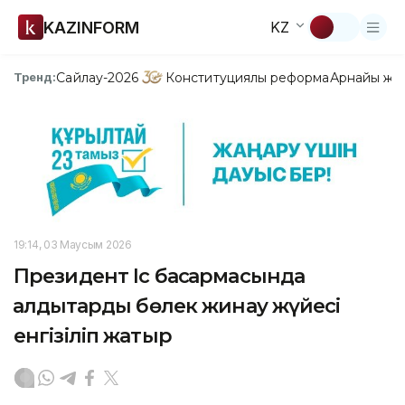
KAZINFORM
KZ
Сайлау-2026
Конституциялық реформа
Арнайы жо
Тренд:
19:14, 03 Маусым 2026
Президент Іс басқармасында
қалдықтарды бөлек жинау жүйесі
енгізіліп жатыр