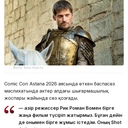
Фото: kino.mail.ru
Comic Con Astana 2026 аясында өткен баспасөз
мәслихатында актер алдағы шығармашылық
жоспары жайында сөз қозғады.
— Қазір режиссер Рик Роман Вомен бірге
жаңа фильм түсіріп жатырмыз. Бұған дейін
де онымен бірге жұмыс істедім. Оның Shot