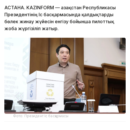
АСТАНА. KAZINFORM — Қазақстан Республикасы
Президентінің Іс басқармасында қалдықтарды
бөлек жинау жүйесін енгізу бойынша пилоттық
жоба жүргізіліп жатыр.
Фото: Президент Іс басқармасы