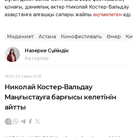
қонағы, даниялық актер Николай Костер-Вальдау
Қазақстанға алғашқы сапары жайлы
әңгімелеген
еді.
Мәдениет
Астана
Кинофестиваль
Өнер
Кин
Назерке Сүйіндік
Авторлар
18:50, 06 Тамыз 2026
Николай Костер-Вальдау
Маңғыстауға барғысы келетінін
айтты