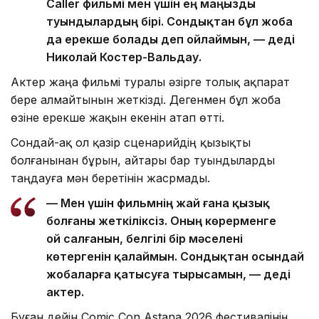
Caller фильмі мен үшін ең маңызды
туындылардың бірі. Сондықтан бұл жоба
да ерекше болады деп ойлаймын, — деді
Николай Костер-Вальдау.
Актер жаңа фильмі туралы әзірге толық ақпарат
бере алмайтынын жеткізді. Дегенмен бұл жоба
өзіне ерекше жақын екенін атап өтті.
Сондай-ақ ол қазір сценарийдің қызықты
болғанынан бұрын, айтары бар туындыларды
таңдауға мән беретінін жасрмады.
— Мен үшін фильмнің жай ғана қызық
болғаны жеткіліксіз. Оның көрерменге
ой салғанын, белгілі бір мәселені
көтергенін қалаймын. Сондықтан осындай
жобаларға қатысуға тырысамын, — деді
актер.
Бұған дейін Comic Con Astana 2026 фестивалінің