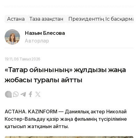
Астана
Таза Қазақстан
Президенттің Іс басқарма
Назым Бөлесова
Авторлар
19:11, 06 Тамыз 2026
«Тақтар ойынының» жұлдызы жаңа
жобасы туралы айтты
АСТАНА. KAZINFORM — Даниялық актер Николай
Костер-Вальдау қазір жаңа фильмнің түсіріліміне
қатысып жатқанын айтты.