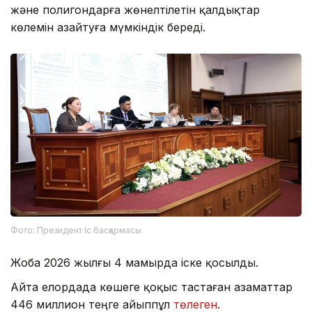
және полигондарға жөнелтілетін қалдықтар
көлемін азайтуға мүмкіндік береді.
Фото: Президент Іс басқармасы
Жоба 2026 жылғы 4 мамырда іске қосылды.
Айта елордада көшеге қоқыс тастаған азаматтар
446 миллион теңге айыппұл
төлеген
.