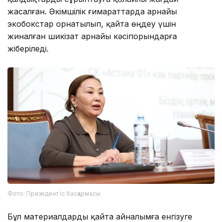
жасалған. Әкімшілік ғимараттарда арнайы
экобокстар орнатылып, қайта өңдеу үшін
жиналған шикізат арнайы кәсіпорындарға
жіберіледі.
Фото: Президент Іс басқармасы
Бұл материалдарды қайта айналымға енгізуге