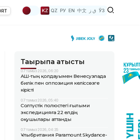
KZ
QZ
РУ
EN
中文
ق ز
ЎЗ
ORT
Тақырыпқа қатысты
07 тамыз 2026, 06:20
АҚШ-тың қолдауымен Венесуэлада
билік пен оппозиция келіссөзге
кірісті
07 тамыз 2026, 05:40
Солтүстік полюстегі ғылыми
экспедицияға 22 елдің
оқушылары аттанды
07 тамыз 2026, 04:35
Ұлыбритания Paramount Skydance-