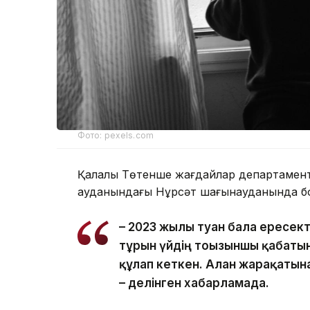
Фото: pexels.com
Қалалық Төтенше жағдайлар департаментін
ауданындағы Нұрсәт шағынауданында бо
– 2023 жылы туған бала ересек
тұрғын үйдің тоғызыншы қабаты
құлап кеткен. Алған жарақатын
– делінген хабарламада.