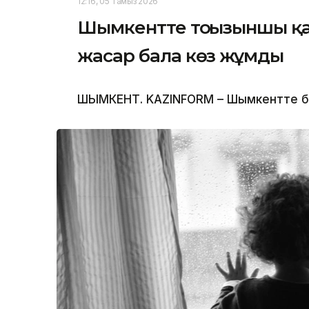
12:16, 05 Тамыз 2026
Шымкентте тоғызыншы қаб
жасар бала көз жұмды
ШЫМКЕНТ. KAZINFORM – Шымкентте бүлд