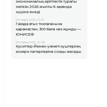
экономикалық әріптестік туралы
келісім 2026 жылғы 6 қазанда
күшіне енеді
06 тамыз 2026, 23:52
Газада атыс тоқтағанына
қарамастан, 300 бала көз жұмды —
ЮНИСЕФ
06 тамыз 2026, 23:38
Хуситтер Йемен үкіметі күштерінің
әскери лагерлеріне соққы жасады