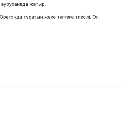
ам ауруханада жатыр.
Орегонда тұратын жеке тұлғаға тиесілі. Ол