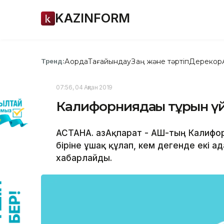
KAZINFORM
Ақорда
Тағайындау
Заң және тәртіп
Дерекқор
Тренд:
07:56, 04 Ақпан 2019
Калифорниядағы тұрғын ү
АСТАНА. ҚазАқпарат - АҚШ-тың Калиф
біріне ұшақ құлап, кем дегенде екі а
хабарлайды.