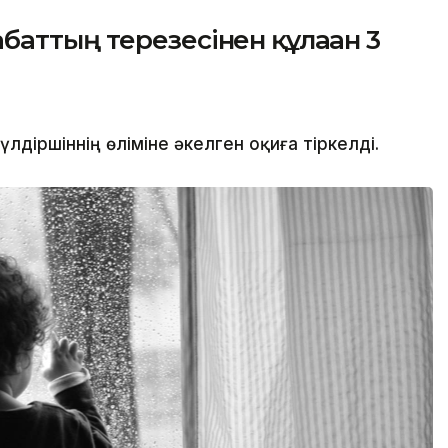
аттың терезесінен құлаған 3
іршіннің өліміне әкелген оқиға тіркелді.