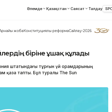
Әлемде
Қазақстан
Саясат
Талдау
SP
Арнайы жоба
Конституциялық реформа
Сайлау-2026
йлердің біріне ұшақ құлады
орния штатындағы тұрғын үй орамдарының
дам қаза тапты. Бұл туралы The Sun