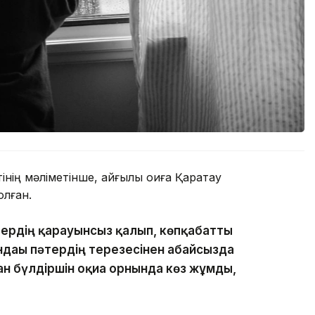
ің мәліметінше, қайғылы оқиға Қаратау
лған.
тердің қарауынсыз қалып, көпқабатты
ндағы пәтердің терезесінен абайсызда
ан бүлдіршін оқиға орнында көз жұмды,