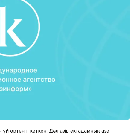
үй өртеніп кеткен. Дәл қазір екі адамның қаза