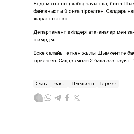
Ведомствоның хабарлауынша, биыл Шымк
байланысты 9 оқиға тіркелген. Салдарына
жарақаттанған.
Департамент өкілдері ата-аналар мен за
шақырды.
Еске салайық, өткен жылы Шымкентте бал
тіркелген. Салдарынан 3 бала қаза тауып, 
Оқиға
Бала
Шымкент
Терезе
Сәбит Тастанбек
Авторлар