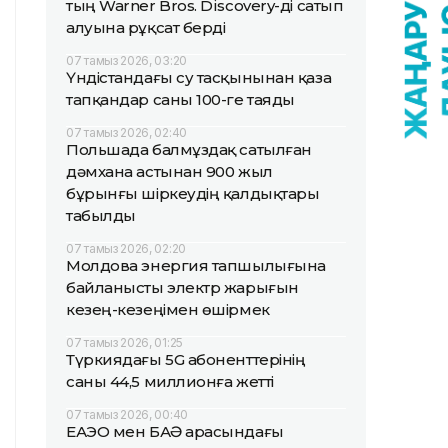
тың Warner Bros. Discovery-ді сатып
алуына рұқсат берді
07 тамыз 2026, 03:20
Үндістандағы су тасқынынан қаза
тапқандар саны 100-ге таяды
07 тамыз 2026, 02:40
Польшада балмұздақ сатылған
дәмхана астынан 900 жыл
бұрынғы шіркеудің қалдықтары
табылды
07 тамыз 2026, 02:20
Молдова энергия тапшылығына
байланысты электр жарығын
кезең-кезеңімен өшірмек
07 тамыз 2026, 01:25
Түркиядағы 5G абоненттерінің
саны 44,5 миллионға жетті
07 тамыз 2026, 00:40
ЕАЭО мен БАӘ арасындағы