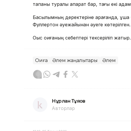
тапқаны туралы ақпарат бар, тағы екі ад
Басылымның деректеріне қарағанда, ұшақ 
Фуллертон әуежайынан әуеге көтерілген.
Оқыс оқиғаның себептері тексеріліп жатыр.
Оқиға
Әлем жаңалықтары
Әлем
Нұрлан Тұяқов
Авторлар