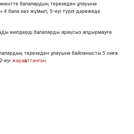
ентте балалардың терезеден құлауына
н 4 бала көз жұмып, 5-еуі түрлі дәрежеде
ңды өкілдерді балаларды қараусыз қалдырмауға
алардың терезеден құлауына байланысты 5 оқиға
2-еуі
жарақаттанған.