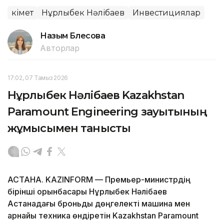
Үкімет
Нұрлыбек Нәлібаев
Инвестициялар
Назым Бөлесова
Авторлар
17:02, 07 Тамыз 2026
Нұрлыбек Нәлібаев Kazakhstan
Paramount Engineering зауытының
жұмысымен танысты
АСТАНА. KAZINFORM — Премьер-министрдің
бірінші орынбасары Нұрлыбек Нәлібаев
Астанадағы броньды дөңгелекті машина мен
арнайы техника өндіретін Kazakhstan Paramount