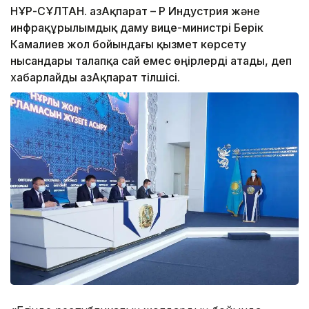
НҰР-СҰЛТАН. ҚазАқпарат – ҚР Индустрия және
инфрақұрылымдық даму вице-министрі Берік
Камалиев жол бойындағы қызмет көрсету
нысандары талапқа сай емес өңірлерді атады, деп
хабарлайды ҚазАқпарат тілшісі.