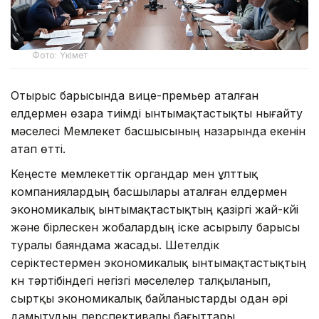
Фото: Үкімет
Отырыс барысында вице-премьер аталған
елдермен өзара тиімді ынтымақтастықты нығайту
мәселесі Мемлекет басшысының назарында екенін
атап өтті.
Кеңесте мемлекеттік органдар мен ұлттық
компаниялардың басшылары аталған елдермен
экономикалық ынтымақтастықтың қазіргі жай-күйі
және бірлескен жобалардың іске асырылу барысы
туралы баяндама жасады. Шетелдік
серіктестермен экономикалық ынтымақтастықтың
күн тәртібіндегі негізгі мәселелер талқыланып,
сыртқы экономикалық байланыстарды одан әрі
дамытудың перспективалы бағыттары