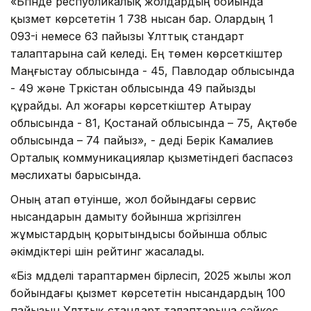
«Бүгінде республикалық жолдардың бойында
қызмет көрсететін 1 738 нысан бар. Олардың 1
093-і немесе 63 пайызы Ұлттық стандарт
талаптарына сай келеді. Ең төмен көрсеткіштер
Маңғыстау облысында - 45, Павлодар облысында
- 49 және Түркістан облысында 49 пайызды
құрайды. Ал жоғары көрсеткіштер Атырау
облысында - 81, Қостанай облысында – 75, Ақтөбе
облысында – 74 пайыз», - деді Берік Камалиев
Орталық коммуникациялар қызметіндегі баспасөз
мәслихаты барысында.
Оның атап өтуінше, жол бойындағы сервис
нысандарын дамыту бойынша жүргізілген
жұмыстардың қорытындысы бойынша облыс
әкімдіктері үшін рейтинг жасалады.
«Біз мүдделі тараптармен бірлесіп, 2025 жылы жол
бойындағы қызмет көрсететін нысандардың 100
пайызын Ұлттық стандарт талаптарына сәйкес