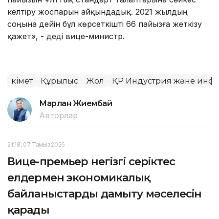
келтіру жоспарын айқындадық. 2021 жылдың
соңына дейін бұл көрсеткішті 66 пайызға жеткізу
қажет», - деді вице-министр.
Үкімет
Құрылыс
Жол
ҚР Индустрия және инфр
Марлан Жиембай
Авторлар
21:18, 07 Тамыз 2026
Вице-премьер негізгі серіктес
елдермен экономикалық
байланыстарды дамыту мәселесін
қарады