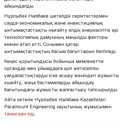
айқындалды.
Нұрлыбек Нәлібаев шетелдік серіктестермен
сауда-экономикалық және инвестициялық
ынтымақтастықты нығайту елдің өнеркәсіптік әрі
технологиялық дамуының маңызды факторы
екенін атап өтті. Сонымен қатар
ынтымақтастықтың басым бағыттарын белгіледі.
Кеңес қорытындысы бойынша мемлекеттік
органдар мен ұйымдарға қол жеткізілген
уағдаластықтарды іске асыру жөніндегі жұмысты
күшейту, жаңа бастамаларды айқындау
бағытындағы жұмысты жалғастыру тапсырылды.
Айта кетелік Нұрлыбек Нәлібаев Kazakhstan
Paramount Engineering зауытының жұмысымен
танысқан еді
.