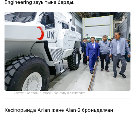
Engineering зауытына барды.
Фото: Солтан Жексенбеков/ Kazinform
Кәсіпорында Arlan және Alan-2 броньдалған
дөңгелекті машиналары, Barys жауынгерлік
броньды көлігінің 4×4, 6×6 және 8×8 өлшеміндегі
модельдері, сондай-ақ, жүзетін әрі дөңгелекті