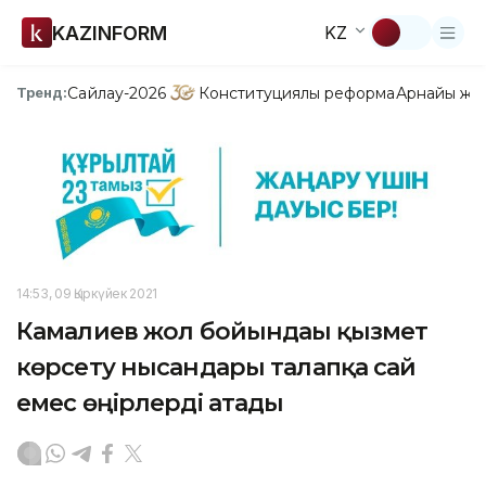
KAZINFORM
KZ
Сайлау-2026
Конституциялық реформа
Арнайы жо
Тренд:
14:53, 09 Қыркүйек 2021
Камалиев жол бойындағы қызмет
көрсету нысандары талапқа сай
емес өңірлерді атады