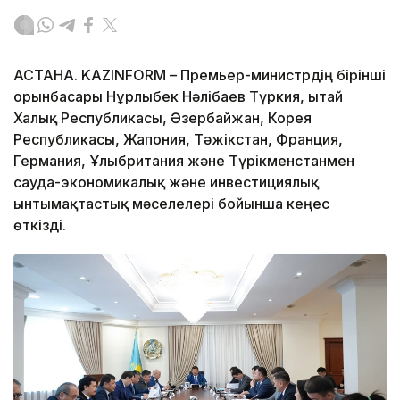
АСТАНА. KAZINFORM – Премьер-министрдің бірінші
орынбасары Нұрлыбек Нәлібаев Түркия, Қытай
Халық Республикасы, Әзербайжан, Корея
Республикасы, Жапония, Тәжікстан, Франция,
Германия, Ұлыбритания және Түрікменстанмен
сауда-экономикалық және инвестициялық
ынтымақтастық мәселелері бойынша кеңес
өткізді.