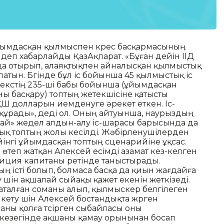
 Ұйымдасқан қылмыспен күрес басқармасының
 деп хабарлайды ҚазАқпарат. «Бұған дейін ІІД
а отырып, алаяқтықпен айналысқан қылмыстық
тын. Бүгінде бұл іс бойынша 45 қылмыстық іс
декстің 235-ші бабы бойынша (ұйымдасқан
 басқару) топтың жетекшісіне қатысты
ҚШ долларын иемденуге әрекет еткен. Іс-
құрады», деді ол. Оның айтуынша, наурыздың
ағай» жедел алдын-алу іс-шарасы барысында да
ық топтың жолы кесілді. Жәбірленушілерден
йінгі ұйымдасқан топтың сценарийіне ұқсас.
 өтеп жатқан Алексей есімді азамат кез-келген
олиция капитаны ретінде таныстырады.
ң істі болып, болмаса басқа да қиын жағдайға
үшін ақшалай сыйақы қажет екенін жеткізеді.
 аталған соманы алып, қылмыскер белгілеген
кету үшін Алексей бостандықта жүрген
ны қолға түсірген сыбайласы оны
 кезегінде ақшаны қамау орынынан босап