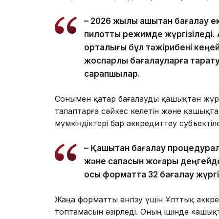
– 2026 жылы қашықтан бағалау е
пилоттық режимде жүргізіледі.
орталығы бұл тәжірибені кеңей
жоспарлы бағалауларға таратуд
сарапшылар.
Сонымен қатар бағалауды қашықтан жүргіз
талаптарға сәйкес келетін және қашықта
мүмкіндіктері бар аккредиттеу субъектіл
– Қашықтан бағалау процедурала
және сапасын жоғары деңгейде 
осы форматта 32 бағалау жүргіз
Жаңа форматты енгізу үшін Ұлттық аккр
топтамасын әзірледі. Оның ішінде «Қашы