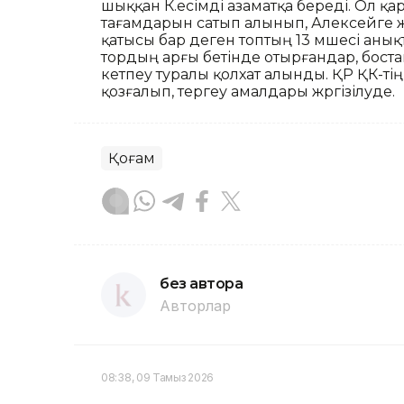
шыққан К.есімді азаматқа береді. Ол қар
тағамдарын сатып алынып, Алексейге ж
қатысы бар деген топтың 13 мүшесі анық
тордың арғы бетінде отырғандар, бостан
кетпеу туралы қолхат алынды. ҚР ҚК-ті
қозғалып, тергеу амалдары жүргізілуде.
Қоғам
без автора
Авторлар
08:38, 09 Тамыз 2026