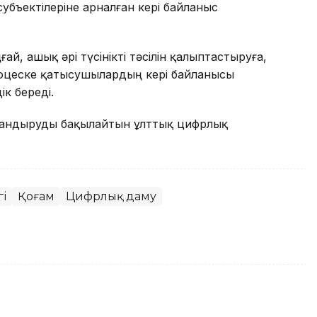
бъектілеріне арналған кері байланыс
ай, ашық әрі түсінікті тәсілін қалыптастыруға,
роцеске қатысушылардың кері байланысы
ік береді.
ыландыруды бақылайтын ұлттық цифрлық
і
Қоғам
Цифрлық даму