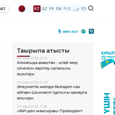
KZ
QZ
РУ
EN
中文
ق ز
ЎЗ
ORT
Тақырыпқа қатысты
09 тамыз 2026, 02:52
Алматыда Қазақстан - Қытай жер
сілкінісін зерттеу орталығы
ашылды
09 тамыз 2026, 02:36
Әлеуметтік желіде бейәдеп сөз
айтқан Шымкент тұрғыны қамауға
алынды
08 тамыз 2026, 21:36
«ЖИ-ден жақсырақ»: Президент