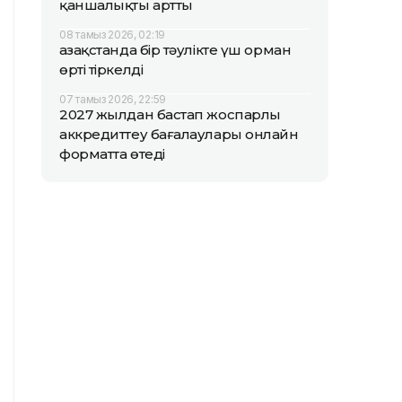
қаншалықты артты
08 тамыз 2026, 02:19
Қазақстанда бір тәулікте үш орман
өрті тіркелді
07 тамыз 2026, 22:59
2027 жылдан бастап жоспарлы
аккредиттеу бағалаулары онлайн
форматта өтеді