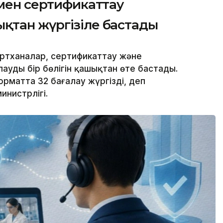
 мен сертификаттау
қтан жүргізіле бастады
ртханалар, сертификаттау және
аудың бір бөлігін қашықтан өте бастады.
рматта 32 бағалау жүргізді, деп
нистрлігі.