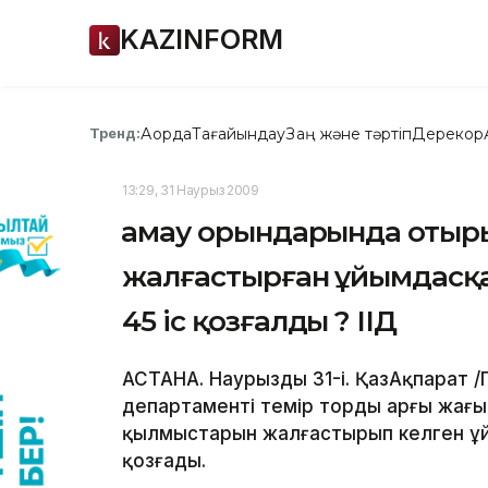
KAZINFORM
Ақорда
Тағайындау
Заң және тәртіп
Дерекқор
Тренд:
13:29, 31 Наурыз 2009
Қамау орындарында отыр
жалғастырған ұйымдасқа
45 іс қозғалды ? ІІД
АСТАНА. Наурыздың 31-і. ҚазАқпарат /
департаменті темір тордың арғы жағ
қылмыстарын жалғастырып келген ұй
қозғады.