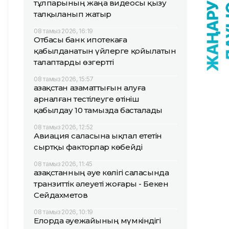
тұлпарының жаңа видеосы қызу
талқыланып жатыр
08 тамыз 2026, 16:19
Отбасы банк ипотекаға
қабылданатын үйлерге қойылатын
талаптарды өзгертті
08 тамыз 2026, 15:57
Қазақстан азаматтығын алуға
арналған тестілеуге өтініш
қабылдау 10 тамызда басталады
08 тамыз 2026, 12:52
Авиация саласына ықпал ететін
сыртқы факторлар көбейді
08 тамыз 2026, 11:45
Қазақстанның әуе көлігі саласында
транзиттік әлеуеті жоғары - Бекен
Сейдахметов
08 тамыз 2026, 10:19
Елорда әуежайының мүмкіндігі