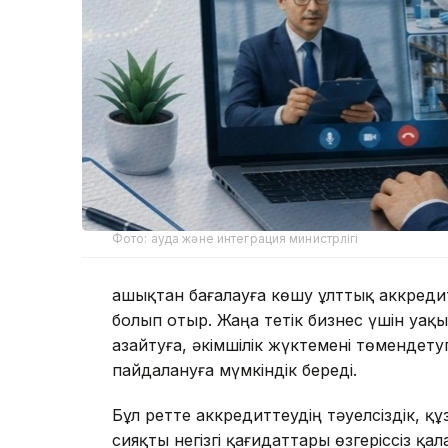
Фото: ауда және интеграция министрлігі
Қашықтан бағалауға көшу ұлттық аккреди
болып отыр. Жаңа тетік бизнес үшін у
азайтуға, әкімшілік жүктемені төмендету
пайдалануға мүмкіндік береді.
Бұл ретте аккредиттеудің тәуелсіздік, 
сияқты негізгі қағидаттары өзгеріссіз қал