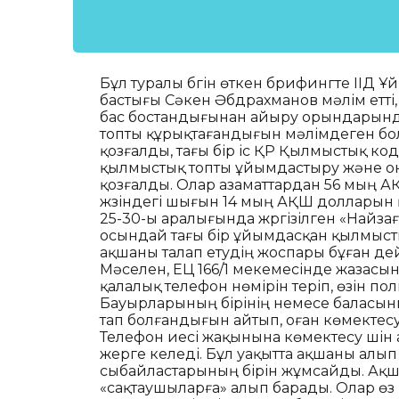
Бұл туралы бүгін өткен брифингте ІІД
бастығы Сәкен Әбдрахманов мәлім етті,
бас бостандығынан айыру орындарынд
топты құрықтағандығын мәлімдеген бола
қозғалды, тағы бір іс ҚР Қылмыстық ко
қылмыстық топты ұйымдастыру және оны
қозғалды. Олар азаматтардан 56 мың А
жүзіндегі шығын 14 мың АҚШ долларын 
25-30-ы аралығында жүргізілген «Найз
осындай тағы бір ұйымдасқан қылмыст
ақшаны талап етудің жоспары бұған де
Мәселен, ЕЦ 166/1 мекемесінде жазасын
қалалық телефон нөмірін теріп, өзін п
Бауырларының бірінің немесе баласыны
тап болғандығын айтып, оған көмектесу 
Телефон иесі жақынына көмектесу үшін
жерге келеді. Бұл уақытта ақшаны алып 
сыбайластарының бірін жұмсайды. Ақша
«сақтаушыларға» алып барады. Олар өз