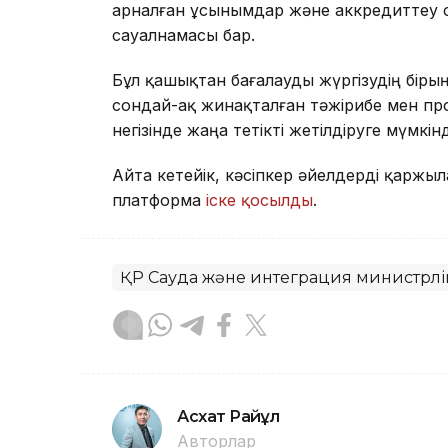
арналған ұсынымдар және аккредиттеу су
сауалнамасы бар.
Бұл қашықтан бағалауды жүргізудің бірыңғ
сондай-ақ жинақталған тәжірибе мен п
негізінде жаңа тетікті жетілдіруге мүмкінд
Айта кетейік, кәсіпкер әйелдерді қарж
платформа
іске қосылды
.
ҚР Сауда және интеграция министрліг
Асхат Райқұл
Авторлар