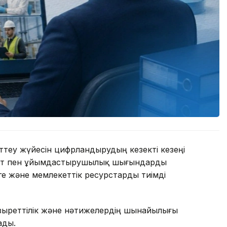
ттеу жүйесін цифрландырудың кезекті кезеңі
ақыт пен ұйымдастырушылық шығындарды
ге және мемлекеттік ресурстарды тиімді
құзыреттілік және нәтижелердің шынайылығы
ады.