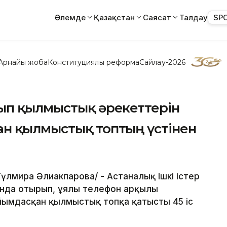
Әлемде
Қазақстан
Саясат
Талдау
SP
Арнайы жоба
Конституциялық реформа
Сайлау-2026
ып қылмыстық әрекеттерін
н қылмыстық топтың үстінен
Гүлмира Әлиакпарова/ - Астаналық Ішкі істер
ында отырып, ұялы телефон арқылы
ымдасқан қылмыстық топқа қатысты 45 іс