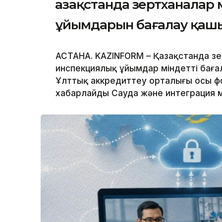
Қазақстанда зертханалар
ұйымдарын бағалау қашы
АСТАНА. KAZINFORM – Қазақстанда зе
инспекциялық ұйымдар міндетті бағал
Ұлттық аккредиттеу орталығы осы фо
хабарлайды Сауда және интеграция ми