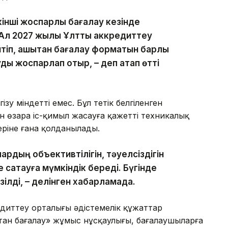
кінші жоспарлы бағалау кезінде
 Ал 2027 жылы Ұлттық аккредиттеу
тіп, қашықтан бағалау форматын барлық
ы жоспарлап отыр, – деп атап өтті
у міндетті емес. Бұл тетік белгіленген
н өзара іс-қимыл жасауға қажетті техникалық
еріне ғана қолданылады.
рдың объективтілігін, тәуелсіздігін
сақтауға мүмкіндік береді. Бүгінде
ілді, – делінген хабарламада.
едиттеу орталығы әдістемелік құжаттар
қтан бағалау» жұмыс нұсқаулығы, бағалаушыларға