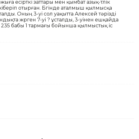
жыға есірткі заттары мен қымбат азық-түлік
іберіп отырған. Бүгінде аталмыш қылмысқа
талды. Оның 3-уі сол уақытта Алексей тәрізді
дықта жүрген 7-уі ? ұсталды, 3-уінен ешқайда
ң 235 бабы 1 тармағы бойынша қылмыстық іс