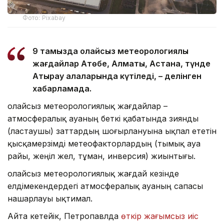
Фото: Pixabay
9 тамызда қолайсыз метеорологиялық
жағдайлар Ақтөбе, Алматы, Астана, түнде
Атырау қалаларында күтіледі, – делінген
хабарламада.
Қолайсыз метеорологиялық жағдайлар –
атмосфералық ауаның беткі қабатында зиянды
(ластаушы) заттардың шоғырлануына ықпал ететін
қысқамерзімді метеофакторлардың (тымық ауа
райы, жеңіл жел, тұман, инверсия) жиынтығы.
Қолайсыз метеорологиялық жағдай кезінде
елдімекендердегі атмосфералық ауаның сапасы
нашарлауы ықтимал.
Айта кетейік, Петропавлда
өткір жағымсыз иіс