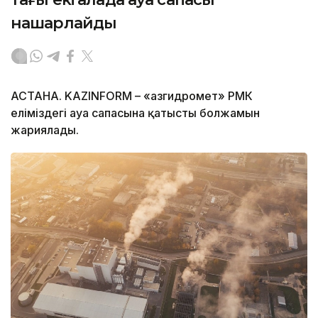
нашарлайды
АСТАНА. KAZINFORM – «Қазгидромет» РМК
еліміздегі ауа сапасына қатысты болжамын
жариялады.