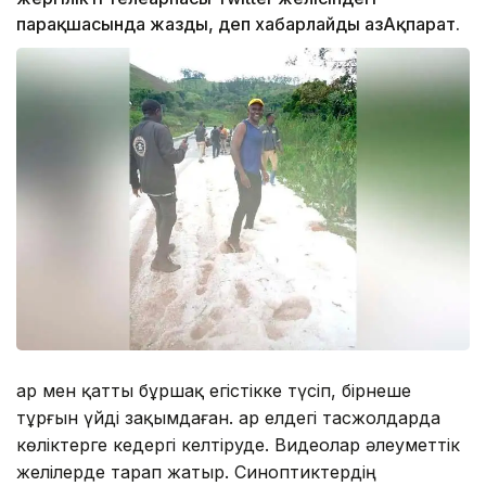
парақшасында жазды, деп хабарлайды ҚазАқпарат.
Қар мен қатты бұршақ егістікке түсіп, бірнеше
тұрғын үйді зақымдаған. Қар елдегі тасжолдарда
көліктерге кедергі келтіруде. Видеолар әлеуметтік
желілерде тарап жатыр. Синоптиктердің