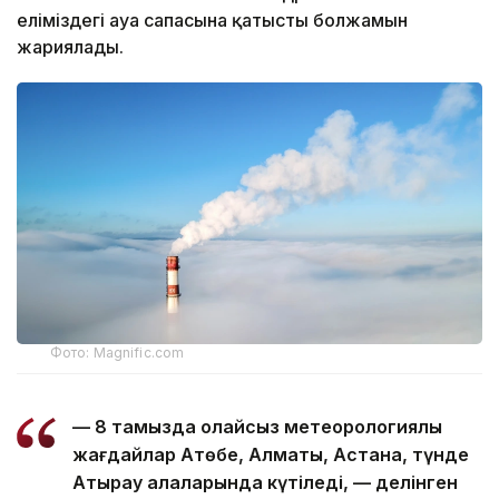
еліміздегі ауа сапасына қатысты болжамын
жариялады.
Фото: Magnific.com
— 8 тамызда қолайсыз метеорологиялық
жағдайлар Ақтөбе, Алматы, Астана, түнде
Атырау қалаларында күтіледі, — делінген