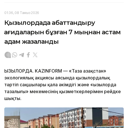
01:36, 08 Тамыз 2026
Қызылордада абаттандыру
қағидаларын бұзған 7 мыңнан астам
адам жазаланды
ҚЫЗЫЛОРДА. KAZINFORM — «Таза Қазақстан»
экологиялық акциясы аясында қызылордалық
тәртіп сақшылары қала әкімдігі және «Қызылорда
тазалығы» мекемесінің қызметкерлерімен рейдке
шықты.