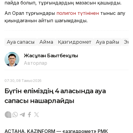
пайда болып, тұрғындардың мазасын қашырды.
Ал Орал тұрғындары
полигон түтінінен
тыныс алу
қиындағанын айтып шағымданды.
Ауа сапасы
Аймақ
Қазгидромет
Ауа райы
Эк
Жасұлан Бақытбекұлы
Авторлар
07:30, 08 Тамыз 2026
Бүгін еліміздің 4 қаласында ауа
сапасы нашарлайды
АСТАНА. KAZINFORM — «Қазгидромет» РМК