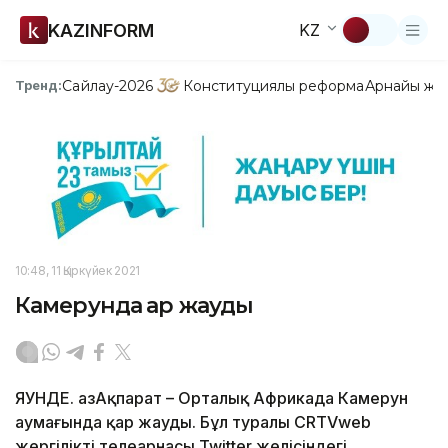
KAZINFORM
KZ
Сайлау-2026
Конституциялық реформа
Арнайы жо
Тренд:
10:48, 11 Қыркүйек 2021
Камерунда қар жауды
ЯУНДЕ. ҚазАқпарат – Орталық Африкада Камерун
аумағында қар жауды. Бұл туралы CRTVweb
жергілікті телеарнасы Twitter желісіндегі