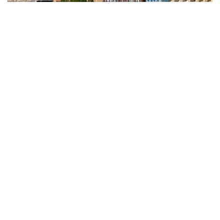
Фото: Қызылорда әкімдігі
Тексеру барысында кейбір кәсіпкерлік
нысандарында абаттандыру және тазалық
талаптарының сақталмағаны анықталды. Осыған
байланысты учаскелік полиция инспекторлары
түсіндіру жұмысын жүргізіп, ескерту берді.
— Биылғы 7 айда абаттандыру қағидаларын
бұзудың 9 мыңнан астам, ортақ
пайдаланылатын орындарды ластау