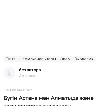
Оқиға
Әлем жаңалықтары
Әлем
Экология
без автора
Авторлар
07:31, 09 Тамыз 2026
Бүгін Астана мен Алматыда және
тағы екі қалада ауа сапасы