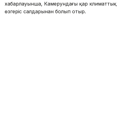
хабарлауынша, Камерундағы қар климаттық
өзгеріс салдарынан болып отыр.