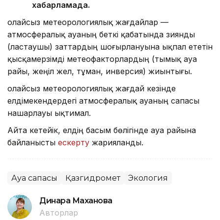
хабарламада.
Қолайсыз метеорологиялық жағдайлар —
атмосфералық ауаның беткі қабатында зиянды
(ластаушы) заттардың шоғырлануына ықпал ететін
қысқамерзімді метеофакторлардың (тымық ауа
райы, жеңіл жел, тұман, инверсия) жиынтығы.
Қолайсыз метеорологиялық жағдай кезінде
елдімекендердегі атмосфералық ауаның сапасы
нашарлауы ықтимал.
Айта кетейік, елдің басым бөлігінде ауа райына
байланысты
ескерту
жарияланды.
Ауа сапасы
Қазгидромет
Экология
Динара Маханова
Авторлар