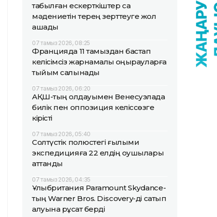
табылған ескерткіштер сақ
мәдениетін терең зерттеуге жол
ашады
07 тамыз 2026, 08:25
Францияда 11 тамыздан бастап
келісімсіз жарнамалық қоңырауларға
тыйым салынады
07 тамыз 2026, 06:20
АҚШ-тың қолдауымен Венесуэлада
билік пен оппозиция келіссөзге
кірісті
07 тамыз 2026, 05:40
Солтүстік полюстегі ғылыми
экспедицияға 22 елдің оқушылары
аттанды
07 тамыз 2026, 04:35
Ұлыбритания Paramount Skydance-
тың Warner Bros. Discovery-ді сатып
алуына рұқсат берді