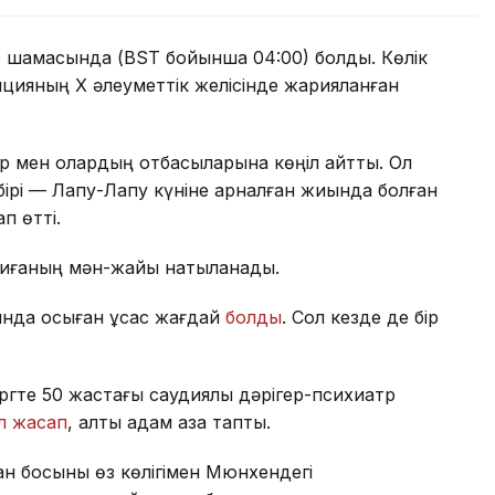
:00 шамасында (BST бойынша 04:00) болды. Көлік
лицияның X әлеуметтік желісінде жарияланған
р мен олардың отбасыларына көңіл айтты. Ол
бірі — Лапу-Лапу күніне арналған жиында болған
п өтті.
қиғаның мән-жайы нақтыланады.
ында осыған ұқсас жағдай
болды
. Сол кезде де бір
гте 50 жастағы саудиялық дәрігер-психиатр
л жасап
, алты адам қаза тапты.
н босқыны өз көлігімен Мюнхендегі