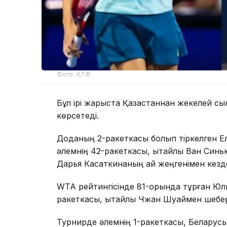
Фото: ҚТФ
Бұл ірі жарыста Қазақстаннан жекелей 
көрсетеді.
Доданың 2-ракеткасы болып тіркелген Е
әлемнің 42-ракеткасы, қытайлық Ван Син
Дарья Касаткинаның қай жеңгенімен кезде
WTA рейтингісінде 81-орында тұрған Юл
ракеткасы, қытайлық Чжан Шуаймен шебер
Турнирде әлемнің 1-ракеткасы, Беларусь