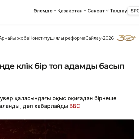
Әлемде
Қазақстан
Саясат
Талдау
SP
Арнайы жоба
Конституциялық реформа
Сайлау-2026
де көлік бір топ адамды басып
кувер қаласындағы оқыс оқиғадан бірнеше
раланды, деп хабарлайды
BBC
.