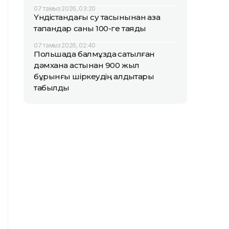
07 тамыз 2026, 03:20
Үндістандағы су тасқынынан қаза
тапқандар саны 100-ге таяды
07 тамыз 2026, 02:40
Польшада балмұздақ сатылған
дәмхана астынан 900 жыл
бұрынғы шіркеудің қалдықтары
табылды