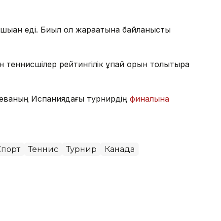
шыққан еді. Биыл ол жарақатына байланысты
 теннисшілер рейтингілік ұпай қорын толықтыра
баеваның Испаниядағы турнирдің
финалына
Спорт
Теннис
Турнир
Канада