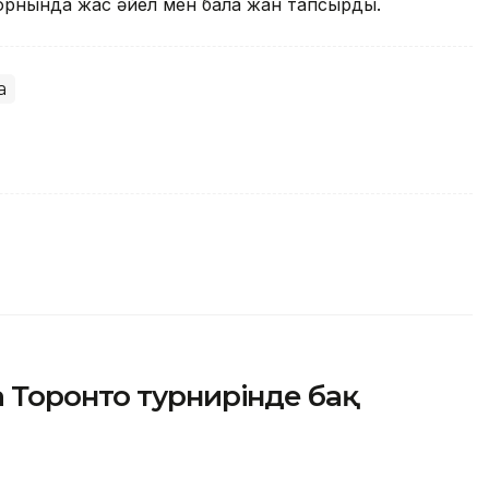
а орнында жас әйел мен бала жан тапсырды.
а
 Торонто турнирінде бақ