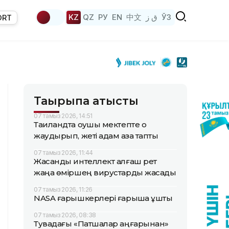
KZ
QZ
РУ
EN
中文
ق ز
ЎЗ
ORT
Тақырыпқа қатысты
07 тамыз 2026, 14:51
Таиландта оқушы мектепте оқ
жаудырып, жеті адам қаза тапты
07 тамыз 2026, 11:44
Жасанды интеллект алғаш рет
жаңа өміршең вирустарды жасады
07 тамыз 2026, 11:26
NASA ғарышкерлері ғарышқа ұшты
07 тамыз 2026, 08:38
Тувадағы «Патшалар аңғарынан»