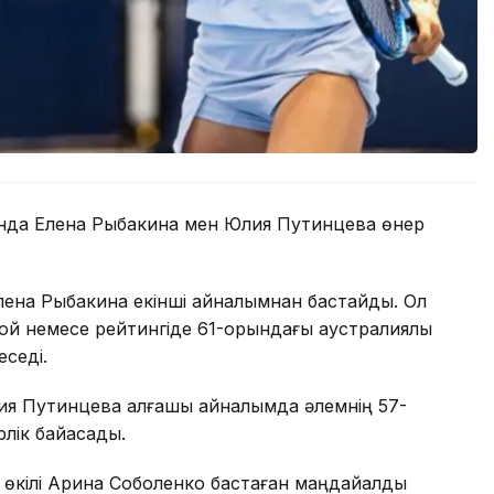
сында Елена Рыбакина мен Юлия Путинцева өнер
лена Рыбакина екінші айналымнан бастайды. Ол
ьюй немесе рейтингіде 61-орындағы аустралиялық
седі.
ия Путинцева алғашқы айналымда әлемнің 57-
лік байқасады.
 өкілі Арина Соболенко бастаған маңдайалды