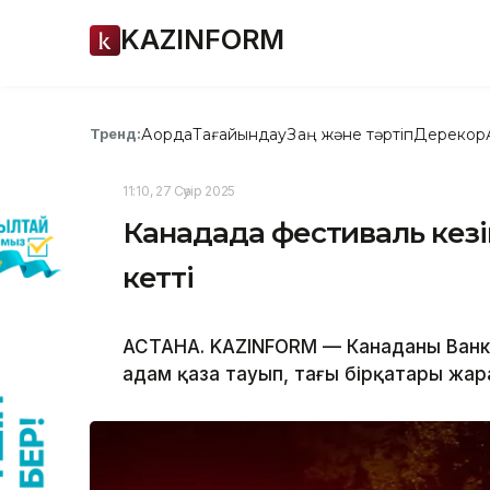
KAZINFORM
Ақорда
Тағайындау
Заң және тәртіп
Дерекқор
Тренд:
11:10, 27 Сәуір 2025
Канадада фестиваль кезін
кетті
АСТАНА. KAZINFORM — Канаданың Ван
адам қаза тауып, тағы бірқатары жа