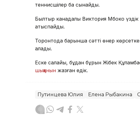
теннисшілер бақ сынайды.
Былтыр канадалық Виктория Мбоко үздік 
қатыспайды.
Торонтода барынша сәтті өнер көрсеткен
алады.
Еске салайық, бұдан бұрын Жібек Құлам
шыққанын
жазған едік.
Путинцева Юлия
Елена Рыбакина
Ғайсағали Сейтақ