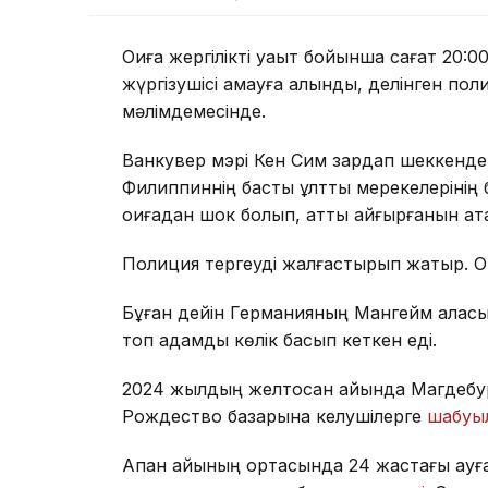
Оқиға жергілікті уақыт бойынша сағат 20
жүргізушісі қамауға алынды, делінген по
мәлімдемесінде.
Ванкувер мэрі Кен Сим зардап шеккенде
Филиппиннің басты ұлттық мерекелерінің 
оқиғадан шок болып, қатты қайғырғанын ата
Полиция тергеуді жалғастырып жатыр. О
Бұған дейін Германияның Мангейм қалас
топ адамды көлік басып кеткен еді.
2024 жылдың желтоқсан айында Магдебур
Рождество базарына келушілерге
шабуы
Ақпан айының ортасында 24 жастағы ауға