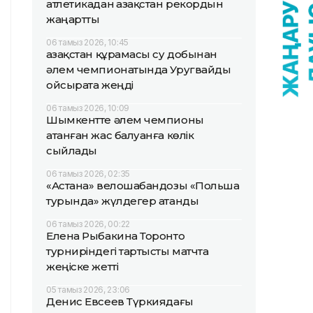
атлетикадан Қазақстан рекордын
жаңартты
06 тамыз 2026, 10:45
Қазақстан құрамасы су добынан
әлем чемпионатында Уругвайды
ойсырата жеңді
06 тамыз 2026, 10:09
Шымкентте әлем чемпионы
атанған жас балуанға көлік
сыйлады
06 тамыз 2026, 02:35
«Астана» велошабандозы «Польша
турында» жүлдегер атанды
06 тамыз 2026, 00:22
Елена Рыбакина Торонто
турниріндегі тартысты матчта
жеңіске жетті
05 тамыз 2026, 23:06
Денис Евсеев Түркиядағы