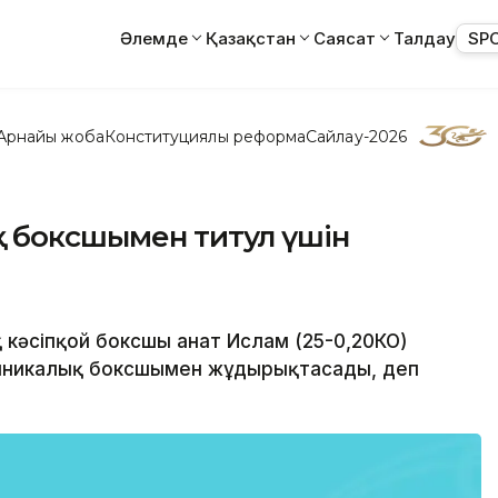
Әлемде
Қазақстан
Саясат
Талдау
SP
Арнайы жоба
Конституциялық реформа
Сайлау-2026
қ боксшымен титул үшін
 кәсіпқой боксшы Қанат Ислам (25-0,20КО)
миникалық боксшымен жұдырықтасады, деп