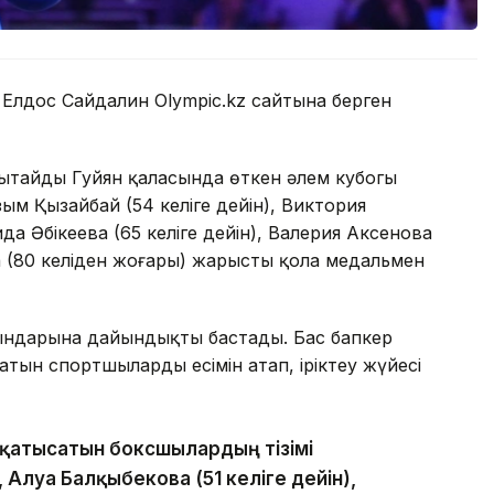
і Елдос Сайдалин Olympic.kz сайтына берген
ытайдың Гуйян қаласында өткен әлем кубогы
зым Қызайбай (54 келіге дейін), Виктория
ида Әбікеева (65 келіге дейін), Валерия Аксенова
а (80 келіден жоғары) жарысты қола медальмен
йындарына дайындықты бастады. Бас бапкер
ын спортшылардың есімін атап, іріктеу жүйесі
а қатысатын боксшылардың тізімі
 Алуа Балқыбекова (51 келіге дейін),