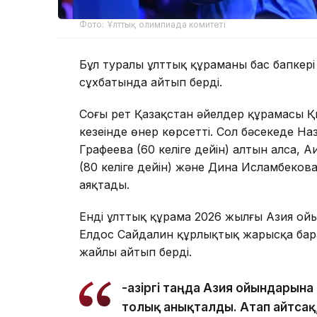
Фото: Ұлттық олимпиада комитеті
Бұл туралы ұлттық құраманың бас бапкер
сұхбатында айтып берді.
Соңғы рет Қазақстан әйелдер құрамасы Қ
кезеңінде өнер көрсетті. Сол бәсекеде На
Графеева (60 келіге дейін) алтын алса, А
(80 келіге дейін) және Дина Исламбеков
аяқтады.
Енді ұлттық құрама 2026 жылғы Азия о
Елдос Сайдалин құрлықтық жарысқа барат
жайлы айтып берді.
-Қазіргі таңда Азия ойындарын
толық анықталды. Атап айтсақ,