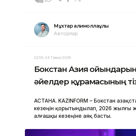
Мұхтар Қалимоллаұлы
Авторлар
02:55, 04 Тамыз 2026
Бокстан Азия ойындарына
әйелдер құрамасының ті
АСТАНА. KAZINFORM – Бокстан Қазақс
кезеңін қорытындылап, 2026 жылғы 
алғашқы кезеңіне аяқ басты.