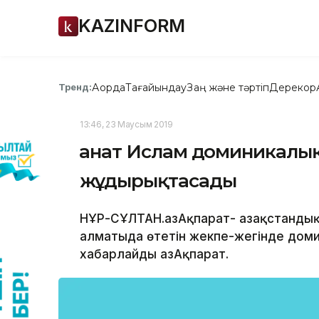
KAZINFORM
Ақорда
Тағайындау
Заң және тәртіп
Дерекқор
Тренд:
13:46, 23 Маусым 2019
Қанат Ислам доминикалы
жұдырықтасады
НҰР-СҰЛТАН.ҚазАқпарат- Қазақстандық
алматыда өтетін жекпе-жегінде до
хабарлайды ҚазАқпарат.