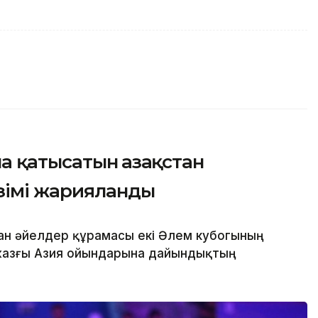
 қатысатын Қазақстан
зімі жарияланды
тан әйелдер құрамасы екі Әлем кубогының
жазғы Азия ойындарына дайындықтың