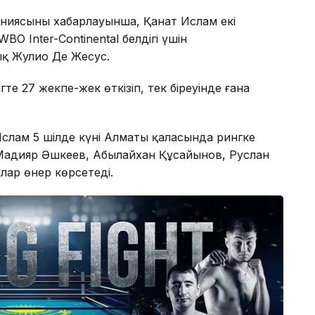
ниясының хабарлауынша, Қанат Ислам екі
BO Inter-Continental белдігі үшін
қ Жулио Де Жесус.
те 27 жекпе-жек өткізіп, тек біреуінде ғана
Ислам 5 шілде күні Алматы қаласында рингке
 Мадияр Әшкеев, Абылайхан Құсайынов, Руслан
ар өнер көрсетеді.