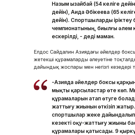
Назым Қызайбай (54 келіге дейі
дейін), Аида Әбікеева (65 келіг
дейін). Спортшыларды іріктеу
чемпионатының, биылғы әлем к
ескерілді, - деді маман.
Елдос Сайдалин Азиядағы әйелдер боксы
жетекші құрамалардың әлеуетіне тоқталд
дайындық жоспары мен негізгі кезеңдері 
-Азияда әйелдер боксы қарқын
мықты қарсыластар өте көп. Мы
құрамаларын атап өтуге болады.
жаттығу жиынын өткізіп жатыр.
спортшылар жеке дайындалып,
кезекті оқу-жаттығу жиыны ба
құрамалары қатысады. 9 қырк