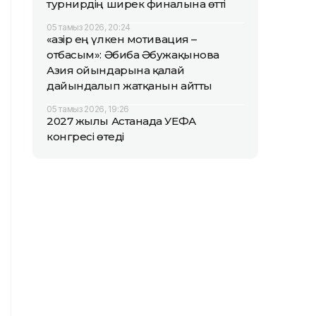
турнирдің ширек финалына өтті
05 тамыз 2026, 20:24
«Қазір ең үлкен мотивация –
отбасым»: Әбиба Әбужақынова
Азия ойындарына қалай
дайындалып жатқанын айтты
05 тамыз 2026, 19:26
2027 жылы Астанада УЕФА
конгресі өтеді