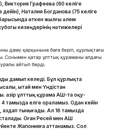
н), Виктория Графеева (60 келіге
е дейін), Наталия Богданова (75 келіге
 барысында өткен жылғы әлем
убогы кезеңдерінің нәтижелері
ның даму қарқынына баға беріп, құрлықтағы
ы. Сонымен қатар ұлттық құраманың алдағы
туралы айтып берді.
ды дамып келеді. Бұл құрлықта
салы, Қытай мен Үндістан
 Қазір ұлттық құрама АҚШ-та оқу-
 4 тамызда елге ораламыз. Одан кейін
 аздап тынығады. Ал 16 тамызда
сталады. Оған Ресей мен АҚШ
үйекте Жапонияға аттанамыз. Сол