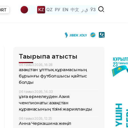
KZ
QZ
РУ
EN
中文
ق ز
ЎЗ
ORT
Тақырыпқа қатысты
06 тамыз 2026, 16:28
Қазақстан ұлттық құрамасының
бұрынғы футболшысы қайтыс
болды
06 тамыз 2026, 14:33
Құзға өрмелеуден Азия
чемпионаты: Қазақстан
құрамасының тізімі жарияланды
06 тамыз 2026, 12:25
Анна Черкашина жеңіл