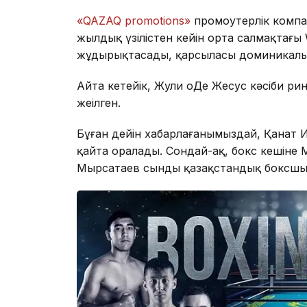
«QAZAQ promotions»
промоутерлік компа
жылдық үзілістен кейін орта салмақтағы W
жұдырықтасады, қарсыласы доминикалы
Айта кетейік, Жули оДе Жесус кәсіби ринг
жеңілген.
Бұған дейін хабарлағанымыздай, Қанат 
қайта оралады. Сондай-ақ, бокс кешіне
Мырсатаев сынды қазақстандық боксшыл