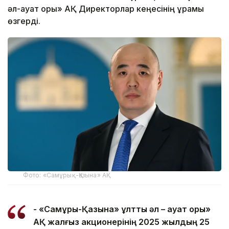
әл-ауқат қоры» АҚ Директорлар кеңесінің құрамы
өзгерді.
Фото: «Самұрық-Қазына» АҚ
- «Самұрық-Қазына» ұлттық әл – ауқат қоры»
АҚ жалғыз акционерінің 2025 жылдың 25