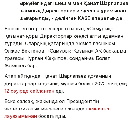
қыркүйегіндегі шешімімен Қанат Шарлапаев
қоғамның Директорлар кеңесінің құрамынан
шығарылды, - делінген KASE ақпаратында.
Енгізілген өзгерісті ескере отырып, «Самұрық-
Қазына» қоры Директорлар кеңесі алты адамнан
тұрады. Олардың қатарында Үкімет басшысы
Олжас Бектенов, «Самұрық-Қазына» АҚ басқарма
төрағасы Нұрлан Жақыпов, сондай-ақ Болат
Жәмішев бар.
Атап айтқанда, Қанат Шарлапаев қоғамның
директорлар кеңесінің мүшесі болып 2025 жылдың
12 сәуірде сайланған
еді.
Еске салсақ, жақында ол Президенттің
экономикалық мәселелер жөніндегі
көмекшісі
лауазымынан
босатылды.