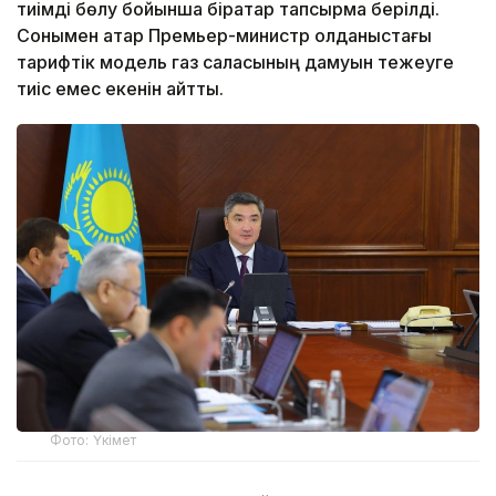
тиімді бөлу бойынша бірқатар тапсырма берілді.
Сонымен қатар Премьер-министр қолданыстағы
тарифтік модель газ саласының дамуын тежеуге
тиіс емес екенін айтты.
Фото: Үкімет