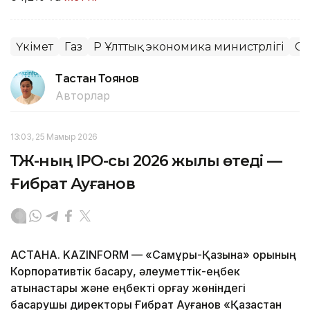
Үкімет
Газ
ҚР Ұлттық экономика министрлігі
Са
Тастан Тоянов
Авторлар
13:03, 25 Мамыр 2026
ҚТЖ-ның IPO-сы 2026 жылы өтеді —
Ғибрат Ауғанов
АСТАНА. KAZINFORM — «Самұрық-Қазына» қорының
Корпоративтік басқару, әлеуметтік-еңбек
қатынастары және еңбекті қорғау жөніндегі
басқарушы директоры Ғибрат Ауғанов «Қазақстан