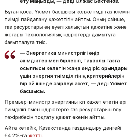
ету маңызды, — деді Олжас Бектенов.
Бұған қоса, Үкімет басшысы қолжетімді газ көлемін
тиімді пайдалану қажеттігін айтты. Оның сөзінше,
газ ресурстары ең әуелі халықтың қажетіне және
жоғары технологиялық өндірістерді дамытуға
бағытталуға тиіс.
— Энергетика министрлігі өңір
әкімдіктерімен бірлесіп, тауарлық газға
қосылғысы келетін жаңа өндіріс орындары
үшін энергия тиімділігінің критерийлерін
бір ай ішінде әзірлеуі қажет, — деді Үкімет
басшысы.
Премьер-министр энергияны көп қажет ететін әрі
тиімділігі төмен өндірістерге газ ресурстарын бөлу
тәжірибесін тоқтату қажет екенін айтты.
Айта кетейік, Қазақстанда газдандыру деңгейі
64,2%-ға
жетті.