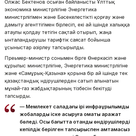
Олжас Бектенов осыған байланысты Ұлттық
экономика министрлігіне Энергетика
министрлігімен және Бәсекелестікті қорғау және
дамыту агенттігімен бірлесіп, екі ай ішінде халыққа
атаулы қолдау тетігін сақтай отырып, жаңа
ынталандырушы тарифтік саясат бойынша
ұсыныстар әзірлеу тапсырылды.
Преьмер-министр сонымен бірге Өнеркәсіп және
құрылыс министрлігіне, Энергетика министрлігіне
және «Самұрық-Қазына» қорына бір ай ішінде тек
қазақстандық өндірушілерден сатып алынатын
мұнай-газ жабдықтарының тізбесін бекітуді
тапсырды.
— Мемлекет саладағы ірі инфрақұрылымдық
жобаларды іске асыруға қомақты қаражат
бөледі. Осы бағытта отандық өндірушілерді
кепілдік берілген тапсырыспен қамтамасыз