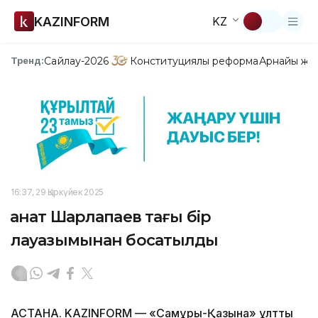
KAZINFORM
KZ
Сайлау-2026
Конституциялық реформа
Арнайы жо
Тренд:
16:37, 29 Қыркүйек 2025
Қанат Шарлапаев тағы бір
лауазымынан босатылды
АСТАНА. KAZINFORM — «Самұрық-Қазына» ұлттық