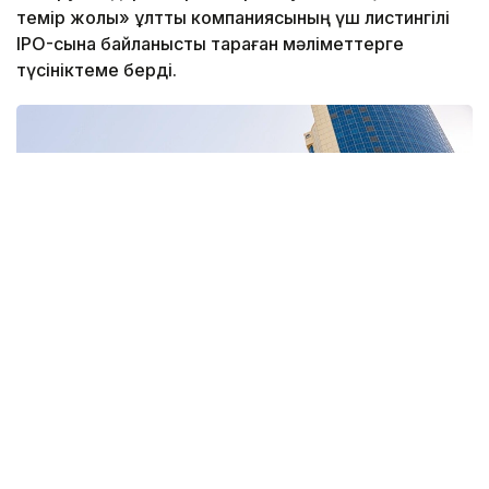
темір жолы» ұлттық компаниясының үш листингілі
IPO-сына байланысты тараған мәліметтерге
түсініктеме берді.
Фото: ҚТЖ
— 23 мамырда ресми баспасөз релизін