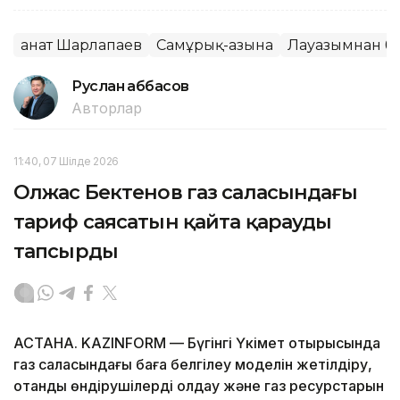
Қанат Шарлапаев
Самұрық-Қазына
Лауазымнан бо
Руслан Ғаббасов
Авторлар
11:40, 07 Шілде 2026
Олжас Бектенов газ саласындағы
тариф саясатын қайта қарауды
тапсырды
АСТАНА. KAZINFORM — Бүгінгі Үкімет отырысында
газ саласындағы баға белгілеу моделін жетілдіру,
отандық өндірушілерді қолдау және газ ресурстарын