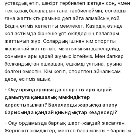
ұстаздық етіп, шәкірт тәрбиелеп жатқан соң, «мен
тек қазақ балаларын ғана тәрбиелеймін, соларды
ғана жаттықтырамын» деп айта алмайсың ғой.
Біздің еліміз көпұлтты мемлекет. Қазірдің өзінде
қол астымда бірнеше ұлт өкілдерінің балалары
жаттығып жұр. Солардың ішінен кім спортты
жалықпай жаттығып, мықтылығын дәлелдейді,
сонымен ары қарай жұмыс істейміз. Мен бапкер
болғандықтан ешқашан, ешкімді ұлтына, руына
бөлген емеспін. Кім келіп, спортпен айналысам
десе, есігіміз ашық.
-
Оқу орындарыңызда спортты ары қарай
дамытуға қаншалық мүмкіндіктер
қарастырылған? Балаларды жарысқа апару
барысында қандай қиындықтар кездеседі?
- Оқу ордамызда барлық шарт-жағдай жасалған.
Жергілікті әкімдіктер, мектеп басшылығы - барлығы