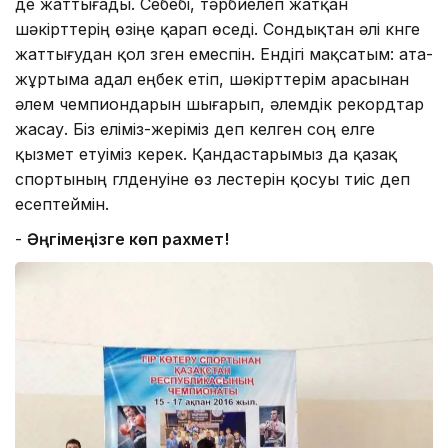
де жаттығады. Себебі, тәрбиелеп жатқан
шәкірттерің өзіңе қарап өседі. Сондықтан әлі күнге
жаттығудан қол үзген емеспін. Ендігі мақсатым: ата-
жұртыма адал еңбек етіп, шәкірттерім арасынан
әлем чемпиондарын шығарып, әлемдік рекордтар
жасау. Біз еліміз-жеріміз деп келген соң елге
қызмет етуіміз керек. Қандастарымыз да қазақ
спортының гүлденуіне өз үлестерін қосуы тиіс деп
есептеймін.
-
Әңгімеңізге көп рахмет!