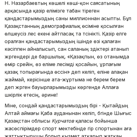
Н. Назарбаевтың көшелі көші-қон саясатының
арқасында қазір елімізге табан тіреген
қандастарымыздың саны миллионнан асыпты. Бұл
Қазақстанның демографиалық өсіміне қосылған
өлшеусіз үлес екені айтпасақ та түсінікті. Қазір елге
оралған қандастарымыздың ішінде өзі қалаған
кәсіппен айналысып, сан саланың үздіктері атанып
жүргендері де баршылық. «Қазақпын, өз отанымда
өмір сүрейін, өз еліме үлесімді қосайын, ұрпағым
қазақ топырағында өссін» деп келіп, еліне алақан
жаймай, керісінше ата-жұртыма не берем берем
деп жүрген бауырларымызды көргенде Аллаға
шүкірлік етесің, әрине!
Міне, сондай қандастарымыздың бірі - Қытайдың
Алтай аймағы Қаба ауданынан келіп, бүгінде Шығыс
Қазақстан облысы
Курчатов
қаласы бойынша
жасөспірімдер спорт мектебінде гір спортынан аға
жаттықтырушы болып қызмет атқарып жатқан