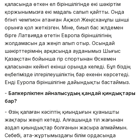
қаласында өткен ел біріншілігінде екі шәкіртім
қоржынымызға екі мадаль салып қайтты. Онда
бүгінгі чемпион атанған Ақжол Жеңісханұлы үшінші
орынға қол жеткізген. Міне, биыл бас жүлдемен
бірге Латвияда өтетін Европа біріншілігінің
жолдамасын да жеңіп алып отыр. Осындай
шәкірттерімнің арқасында ауданымыз Шығыс
Қазақстан бойынша гір спортынан Өскемен
қаласынан кейінгі екінші орында келеді. Бұл біздің
еңбегімізде ілгерілеушіліктің бар екенін көрсетеді.
Енді Еуропа біріншілігіне дайындықты бастаймыз.
-
Бапкерлікпен айналысудың қандай қиндықтары
бар?
- Өзің қалаған кәсіптің қиындығын қуанышты
жақтары жеңіп кетеді. Алғашында тіл жағынан
аздап қиындықтар болғанын жасыра алмаймын.
Себебі, ата-жұртымыздағы білім ордасында