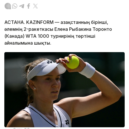
АСТАНА. KAZINFORM — Қазақстанның бірінші,
әлемнің 2-ракеткасы Елена Рыбакина Торонто
(Канада) WTA 1000 турнирінің төртінші
айналымына шықты.