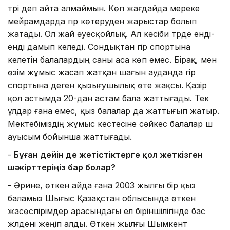
түрі деп айта алмаймын. Көп жағдайда мереке
мейрамдарда гір көтеруден жарыстар болып
жатады. Ол жай әуесқойлық. Ал кәсіби түрде енді-
енді дамып келеді. Сондықтан гір спортына
келетін балалардың саны аса көп емес. Бірақ, мен
өзім жұмыс жасап жатқан шағын ауданда гір
спортына деген қызығушылық өте жақсы. Қазір
қол астымда 20-дан астам бала жаттығады. Тек
ұлдар ғана емес, қыз балалар да жаттығып жатыр.
Мектебіміздің жұмыс кестесіне сәйкес балалар үш
ауысым бойынша жаттығады.
-
Бұған дейін де жетістіктерге қол жеткізген
шәкірттеріңіз бар болар?
- Әрине, өткен айда ғана 2003 жылғы бір қыз
баламыз Шығыс Қазақстан облысында өткен
жасөспірімдер арасындағы ел біріншілігінде бас
жүлдені жеңіп алды. Өткен жылғы Шымкент