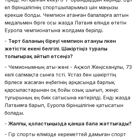
ел біріншілігінің спортшыларымыз үшін маңызы
ерекше болды. Чемпион атанған балаларға алтын
медальмен бірге осы жазда Латвия елінде өтетін
Еуропа чемпионатына жолдама берілді.
-
Төрт баланың біреуі чемпион атануы үлкен
жетістік екені белгілі. Шәкіртіңіз туралы
толығырақ айтып өтсеңіз?
- Чемионымның аты-жөні - Ақжол Жеңісханұлы, 73
келі салмақта сынға түсті. Ұстаз бен шәкірттің
бірлесе жасаған еңбегінің арқасында барлық
қарсыластарынан оқ бойы озық шығып, жеңіс
тұғырының ең биік сатысына көтерілді. Енді жазда
Латвияға барып, Еуропа біріншілігіне қатысатын
болады.
-
Жалпы, қоластыңызда қанша бала жаттығады?
- Гір спорты елімізде кереметтей дамыған спорт