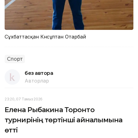
Сұхбаттасқан Күнсұлтан Отарбай
Спорт
без автора
Авторлар
23:20, 07 Тамыз 2026
Елена Рыбакина Торонто
турнирінің төртінші айналымына
өтті