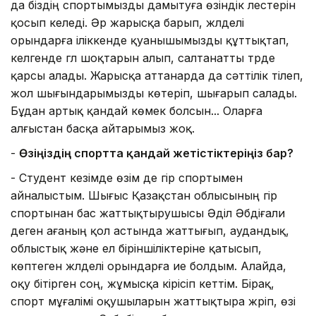
да біздің спортымызды дамытуға өзіндік үлестерін
қосып келеді. Әр жарысқа барып, жүлделі
орындарға іліккенде қуанышымызды құттықтап,
келгенде гүл шоқтарын алып, салтанатты түрде
қарсы алады. Жарысқа аттанарда да сәттілік тілеп,
жол шығындарымызды көтеріп, шығарып салады.
Бұдан артық қандай көмек болсын... Оларға
алғыстан басқа айтарымыз жоқ.
-
Өзіңіздің спортта қандай жетістіктеріңіз бар?
- Студент кезімде өзім де гір спортымен
айналыстым. Шығыс Қазақстан облысының гір
спортынан бас жаттықтырушысы Әділ Әбдіғали
деген ағаның қол астында жаттығып, аудандық,
облыстық және ел біріншіліктеріне қатысып,
көптеген жүлделі орындарға ие болдым. Алайда,
оқу бітірген соң, жұмысқа кірісіп кеттім. Бірақ,
спорт мұғалімі оқушыларын жаттықтыра жүріп, өзі