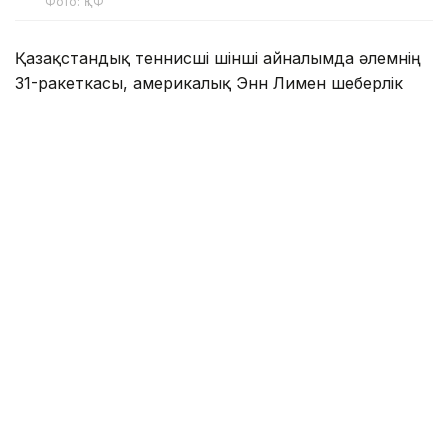
Фото: ҚТФ
Қазақстандық теннисші үшінші айналымда әлемнің
31-ракеткасы, америкалық Энн Лимен шеберлік
байқасты.
Бұл қос спортшының өзара алғашқы кездесуі еді.
Бірінші сетте Елена бірден 2:0, 4:1 есебімен алға
кетті. Бұдан кейін америкалық теннисші есепті
қысқартқанымен, Рыбакина дегеніне жетті — 6:2.
Екінші сетте есеп 4:3 болған мезетте Ли брейк
жасай білді — 5:3. Дегенмен бұдан кейін Елена
қатарынан төрт геймді алды — 7:5.
Бір сағат 28 минутқа созылған бәсеке барысында
Рыбакина 2 эйспен бірге 6 брейк-пойнттың бесеуін
өз есебіне жазды. Ли 2 брейкпен (4 брейк-пойнт)
шектелді.