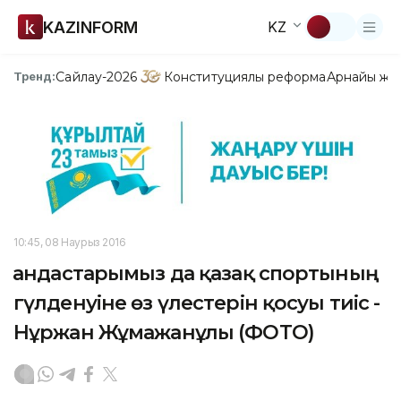
KAZINFORM
KZ
Сайлау-2026
Конституциялық реформа
Арнайы жо
Тренд:
10:45, 08 Наурыз 2016
Қандастарымыз да қазақ спортының
гүлденуіне өз үлестерін қосуы тиіс -
Нұржан Жұмажанұлы (ФОТО)