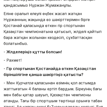
қандасымыз Нұржан Жұмажанұлы.
Еліне оралып елеулі еңбек жасап жатқан
Нұржанның жақында өз шәкірттерімен бірге
Қостанай қаласында өткен гір спортынан
Қазақстан чемпионатына қатысып, жүлделі қайтып
бара жатқан жолынан кездесіп, сұхбаттасқан
болатынбыз.
-
Жүлделеріңіз құтты болсын!
- Рахмет!
-
Гір спортынан Қостанайда өткен Қазақстан
біріншілігіне қанша шәкіртіңіз қатысты?
- Мен
Курчатов
қаласынан өзімнің қол астымда
жаттығатын 4 баланы ертіп бардым. Біреуінің бағы
мен бабы қатар шауып, Қазақстан чемпионы
атанды. Тағы бір спортшым төртінші орынға табан
тіреді. Ал қалған екеуі 6-7-орындардан көрінді. Бұл