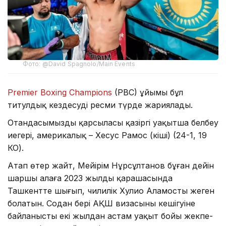
Фото: @David Spagnolo/Main Events
Premier Boxing Champions
(PBC) ұйымы бұл
титулдық кездесуді ресми түрде жариялады.
Отандасымыздың қарсыласы қазіргі уақытша белбеу
иегері, америкалық – Хесус Рамос (кіші) (24-1, 19
КО).
Атап өтер жайт, Мейірім Нұрсұлтанов бұған дейін
шаршы алаңға 2023 жылдың қарашасында
Ташкентте шығып, чилилік Хулио Аламосты жеңген
болатын. Содан бері АҚШ визасының кешігуіне
байланысты екі жылдан астам уақыт бойы жекпе-