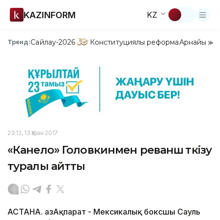
KAZINFORM
KZ
Сайлау-2026
Конституциялық реформа
Арнайы жо
Тренд:
23:12, 13 Қазан 2017
«Канело» Головкинмен реванш өткізу
туралы айтты
АСТАНА. ҚазАқпарат - Мексикалық боксшы Сауль