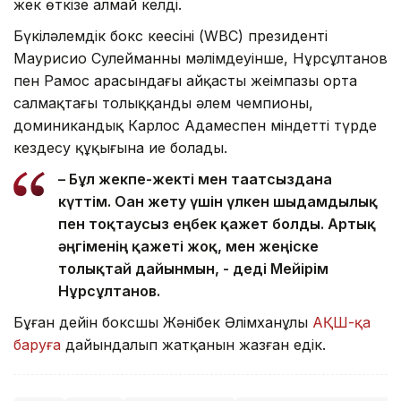
жек өткізе алмай келді.
Бүкіләлемдік бокс кеңесінің (WBC) президенті
Маурисио Сулейманның мәлімдеуінше, Нұрсұлтанов
пен Рамос арасындағы айқастың жеңімпазы орта
салмақтағы толыққанды әлем чемпионы,
доминикандық Карлос Адамеспен міндетті түрде
кездесу құқығына ие болады.
– Бұл жекпе-жекті мен тағатсыздана
күттім. Оған жету үшін үлкен шыдамдылық
пен тоқтаусыз еңбек қажет болды. Артық
әңгіменің қажеті жоқ, мен жеңіске
толықтай дайынмын, - деді Мейірім
Нұрсұлтанов.
Бұған дейін боксшы Жәнібек Әлімханұлы
АҚШ-қа
баруға
дайындалып жатқанын жазған едік.