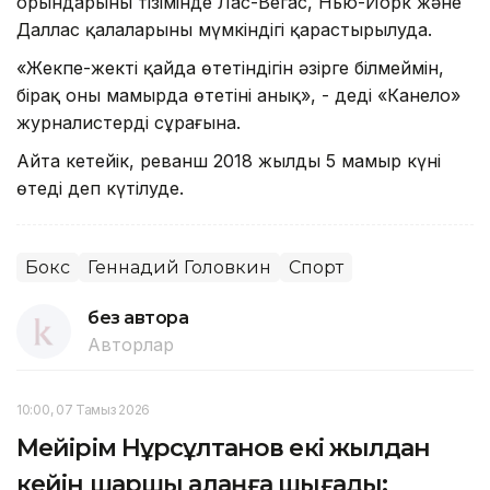
орындарының тізімінде Лас-Вегас, Нью-Йорк және
Даллас қалаларының мүмкіндігі қарастырылуда.
«Жекпе-жектің қайда өтетіндігін әзірге білмеймін,
бірақ оның мамырда өтетіні анық», - деді «Канело»
журналистердің сұрағына.
Айта кетейік, реванш 2018 жылдың 5 мамыр күні
өтеді деп күтілуде.
Бокс
Геннадий Головкин
Спорт
без автора
Авторлар
10:00, 07 Тамыз 2026
Мейірім Нұрсұлтанов екі жылдан
кейін шаршы алаңға шығады: