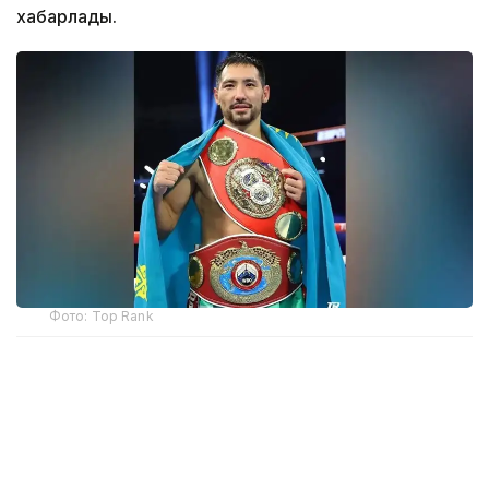
хабарлады.
Фото: Top Rank
— Бәрі қайта басталады. Бастамамыз сәтті
болған сияқты. Құрметті жанкүйерлер,
қолдауларыңызға көп рақмет!
Жерлестеріңіз ретінде маған ерекше демеу