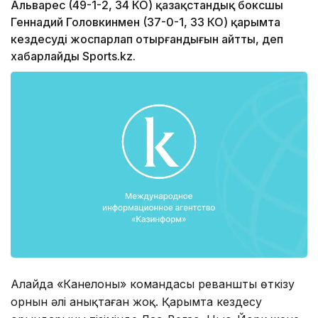
Альварес (49-1-2, 34 КО) қазақстандық боксшы
Геннадий Головкинмен (37-0-1, 33 КО) қарымта
кездесуді жоспарлап отырғандығын айтты, деп
хабарлайды Sports.kz.
Алайда «Канелоның» командасы реваншты өткізу
орнын әлі анықтаған жоқ. Қарымта кездесу