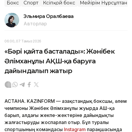
Бокс
Спорт
Кәсіпқой бокс
Мейірім Нұрсұлтано
Эльмира Оралбаева
Авторлар
06:00, 07 Тамыз 2026
«Бәрі қайта басталады»: Жәнібек
Әлімханұлы АҚШ-қа баруға
дайындалып жатыр
АСТАНА. KAZINFORM — Қазақстандық боксшы, әлем
чемпионы Жәнібек Әлімханұлы жуырда АҚШ-қа
барып, алдағы жекпе-жектеріне дайындықты
жалғастыруды жоспарлап отыр. Бұл туралы
спортшының командасы
Instagram
парақшасында