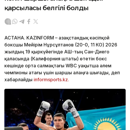
қарсыласы белгілі болды
АСТАНА. KAZINFORM – Қазақстандық кәсіпқой
боксшы Мейірім Нұрсұлтанов (20-0, 11 КО) 2026
жылдың 19 қыркүйегінде АҚШ-тың Сан-Диего
қаласында (Калифорния штаты) өтетін бокс
кешінде орта салмақтағы WBC уақытша әлем
чемпионы атағы үшін шаршы алаңға шығады, деп
хабарлайды
informsports.kz.