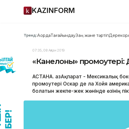
KAZINFORM
Ақорда
Тағайындау
Заң және тәртіп
Дерекқор
Тренд:
07:35, 08 Ақпан 2019
«Канелоның» промоутері:
АСТАНА. ҚазАқпарат - Мексикалық бокс
промоутері Оскар де ла Хойя америк
болатын жекпе-жек жөнінде өзінің пікі