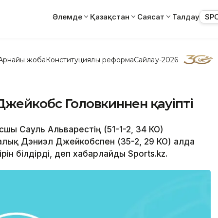
Әлемде
Қазақстан
Саясат
Талдау
SP
Арнайы жоба
Конституциялық реформа
Сайлау-2026
 Джейкобс Головкиннен қауіпті
шы Сауль Альварестің (51-1-2, 34 КО)
алық Дэниэл Джейкобспен (35-2, 29 КО) алда
рін білдірді, деп хабарлайды Sports.kz.