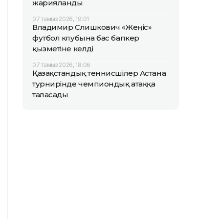
жарияланды
07 тамыз 2026, 19:01
Владимир Слишкович «Жеңіс»
футбол клубына бас бапкер
қызметіне келді
07 тамыз 2026, 18:06
Қазақстандық теннисшілер Астана
турнирінде чемпиондық атаққа
таласады