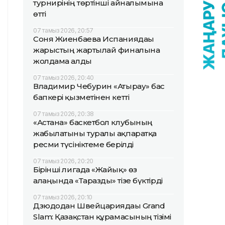
турнирінің төртінші айналымына
өтті
07 тамыз 2026, 20:57
Соня Жиенбаева Испаниядағы
жарыстың жартылай финалына
жолдама алды
07 тамыз 2026, 20:40
Владимир Чебурин «Атырау» бас
бапкері қызметінен кетті
07 тамыз 2026, 20:38
«Астана» баскетбол клубының
жабылатыны туралы ақпаратқа
ресми түсініктеме берілді
07 тамыз 2026, 20:20
Бірінші лигада «Жайық» өз
алаңында «Таразды» тізе бүктірді
07 тамыз 2026, 20:10
Дзюдодан Швейцариядағы Grand
Slam: Қазақстан құрамасының тізімі