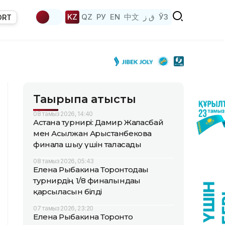
KZ
QZ
РУ
EN
中文
ق ز
ЎЗ
ORT
Тақырыпқа қатысты
08 тамыз 2026, 14:40
Астана турнирі: Дамир Жалғасбай
мен Асылжан Арыстанбекова
финалға шығу үшін таласады
08 тамыз 2026, 05:43
Елена Рыбакина Торонтодағы
турнирдің 1/8 финалындағы
қарсыласын білді
07 тамыз 2026, 23:20
Елена Рыбакина Торонто