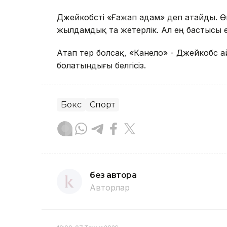
Джейкобсті «Ғажап адам» деп атайды. Өй
жылдамдық та жетерлік. Ал ең бастысы ер
Атап өтер болсақ, «Канело» - Джейкобс а
болатындығы белгісіз.
Бокс
Спорт
без автора
Авторлар