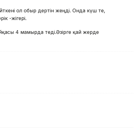
ткені ол обыр дертін жеңді. Онда күш те,
ік -жігері.
йқасы 4 мамырда өтеді.Әзірге қай жерде