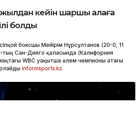
 жылдан кейін шаршы алаңға
ілі болды
сіпқой боксшы Мейірім Нұрсұлтанов (20-0, 11
Ш-тың Сан-Диего қаласында (Калифорния
лмақтағы WBC уақытша әлем чемпионы атағы
арлайды
informsports.kz.