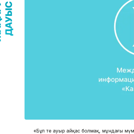
«Бұл өте ауыр айқас болмақ, мұндағы мүмк