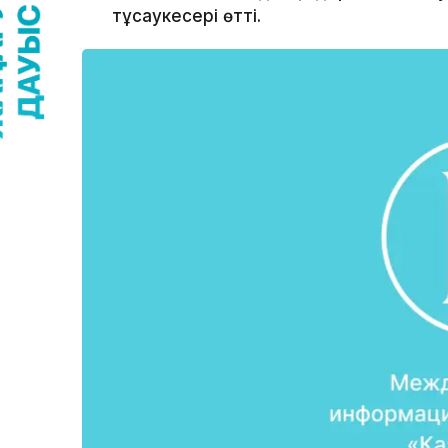
тұсаукесері өтті.