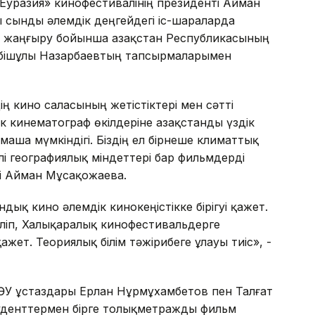
уразия» кинофестивалінің президенті Айман
ы сынды әлемдік деңгейдегі іс-шараларда
ани жаңғыру бойынша Қазақстан Республикасының
Әбішұлы Назарбаевтың тапсырмаларымен
ң кино саласының жетістіктері мен сәтті
к кинематограф өкілдеріне Қазақстанды үздік
маша мүмкіндігі. Біздің ел бірнеше климаттық
лі географиялық міндеттері бар фильмдерді
тті Айман Мұсақожаева.
ндық кино әлемдік кинокеңістікке бірігуі қажет.
біліп, Халықаралық кинофестивальдерге
жет. Теориялық білім тәжірибеге ұлауы тиіс», -
азҰӨУ ұстаздары Ерлан Нұрмұхамбетов пен Талғат
туденттермен бірге толықметражды фильм