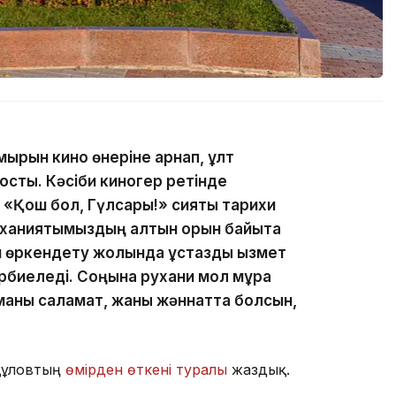
ұмырын кино өнеріне арнап, ұлт
қосты. Кәсіби киногер ретінде
«Қош бол, Гүлсары!» сияқты тарихи
уханиятымыздың алтын қорын байыта
н өркендету жолында ұстаздық қызмет
әрбиеледі. Соңына рухани мол мұра
иманы саламат, жаны жәннатта болсын,
құловтың
өмірден өткені туралы
жаздық.