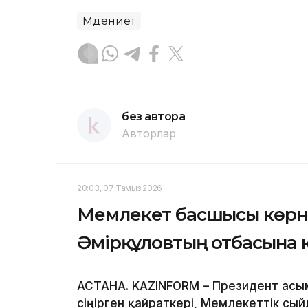
Мәдениет
без автора
Авторлар
20:03, 07 Тамыз 2026
Мемлекет басшысы көрн
Әмірқұловтың отбасына 
АСТАНА. KAZINFORM – Президент Қасы
сіңірген қайраткері, Мемлекеттік сы