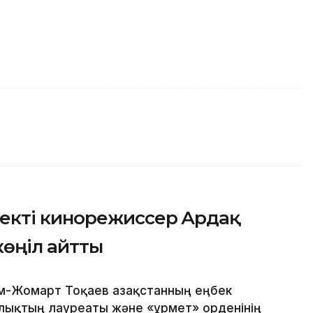
екті кинорежиссер Ардақ
көңіл айтты
м-Жомарт Тоқаев Қазақстанның еңбек
йлықтың лауреаты және «Құрмет» орденінің