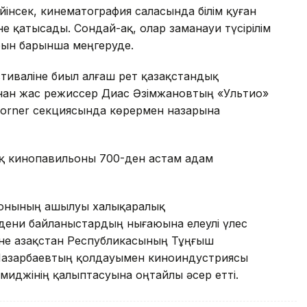
йінсек, кинематография саласында білім қуған
не қатысады. Сондай-ақ, олар заманауи түсірілім
рын барынша меңгеруде.
стиваліне биыл алғаш рет қазақстандық
ынан жас режиссер Диас Әзімжановтың «Ультио»
Corner секциясында көрермен назарына
тық кинопавильоны 700-ден астам адам
льонының ашылуы халықаралық
ени байланыстардың нығаюына елеулі үлес
әне Қазақстан Республикасының Тұңғыш
Назарбаевтың қолдауымен киноиндустриясы
имиджінің қалыптасуына оңтайлы әсер етті.