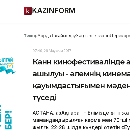
KAZINFORM
Ақорда
Тағайындау
Заң және тәртіп
Дерекқор
Тренд:
07:49, 29 Маусым 2017
Канн кинофестивалінде 
ашылуы - әлемнің кинем
қауымдастығымен мәден
түседі
АСТАНА. ҚазАқпарат - Елімізде өтіп 
мамандандырылған көрме мен 70-ші м
жылғы 22-28 шілде күндері өтетін «Е