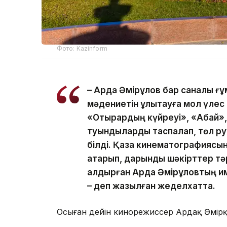
Фото: Kazinform
– Ардақ Әмірқұлов бар саналы ғ
мәдениетін ұлықтауға мол үлес 
«Отырардың күйреуі», «Абай», 
туындыларды таспалап, төл р
білді. Қазақ кинематографиясы
атқарып, дарынды шәкірттер т
қалдырған Ардақ Әмірқұловтың 
– деп жазылған жеделхатта.
Осыған дейін кинорежиссер Ардақ Әмір