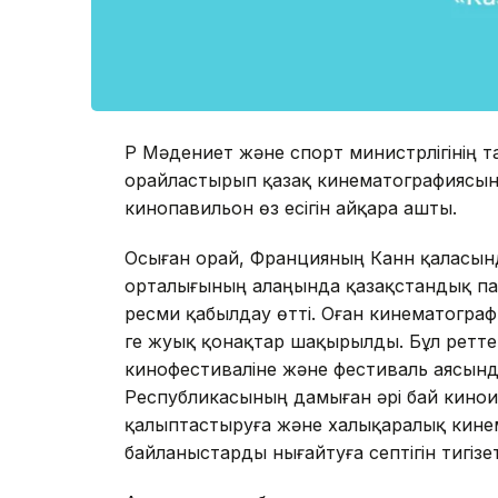
ҚР Мәдениет және спорт министрлігінің 
орайластырып қазақ кинематографиясын
кинопавильон өз есігін айқара ашты.
Осыған орай, Францияның Канн қаласын
орталығының алаңында қазақстандық па
ресми қабылдау өтті. Оған кинематогра
ге жуық қонақтар шақырылды. Бұл ретте Ф
кинофестиваліне және фестиваль аясында
Республикасының дамыған әрі бай кинои
қалыптастыруға және халықаралық кин
байланыстарды нығайтуға септігін тигізет