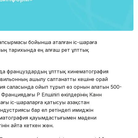
тапсырмасы бойынша аталған іс-шараға
ың тарихында ең алғаш рет ұлттық
да француздардың ұлттық кинематография
вильонның ашылу салтанатты кешіне орай
фия саласында ойып тұрып өз орнын алатын 500-
ранциядағы ҚР Елшілігі өкілдерінің Канн
ғы іс-шараларға қатысуы Қазақстан
ндустриясы бар ел ретіндегі имиджін
ематография қауымдастығымен мәдени
інін айта кеткен жөн.