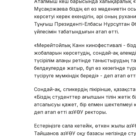
Аталмыш кеш барысында халықаралық «Е
Мұсақожаева біздің ел өз мәдениетін ос
көрсетуі керек екендігін, әрі оның рух
Тұңғыш Президенті-Елбасы Нұрсұлтан 
үйлесімін табатындығын атап өтті.
«Мерейтойлық Канн кинофестивалі - бізді
жобаларын көрсетудің, сондай-ақ әлемді
түсірілім алаңы ретінде таныстырудың та
белдеулерде жатыр, бұл өз кезегінде түр
түсіруге мүмкіндік береді» - деп атап ө
Сондай-ақ, спикердің пікірінше, қазақста
«Біздің студенттер ағылшын тілін жетік 
атсалысуы қажет, бір елмен шектелмеуі қа
деп атап өтті ҚазҰӨУ ректоры.
Естеріңізге сала кетейік, өткен жылы Қ
Тайшанов ҚазҰӨУ оқу базасы негізінде с