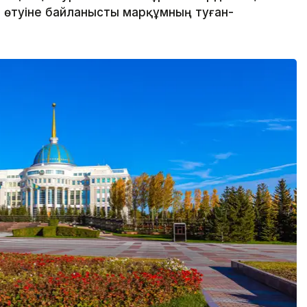
 өтуіне байланысты марқұмның туған-