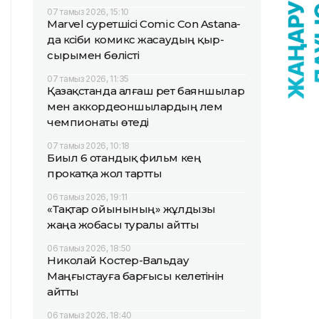
07 тамыз 2026, 15:10
Marvel суретшісі Comic Con Astana-
да кәсіби комикс жасаудың қыр-
сырымен бөлісті
07 тамыз 2026, 11:35
Қазақстанда алғаш рет баяншылар
мен аккордеоншылардың әлем
чемпионаты өтеді
07 тамыз 2026, 10:18
Биыл 6 отандық фильм кең
прокатқа жол тартты
06 тамыз 2026, 19:11
«Тақтар ойынының» жұлдызы
жаңа жобасы туралы айтты
06 тамыз 2026, 18:50
Николай Костер-Вальдау
Маңғыстауға барғысы келетінін
айтты
06 тамыз 2026, 18:40