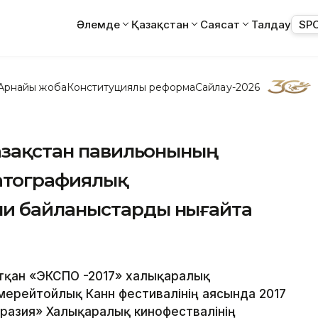
Әлемде
Қазақстан
Саясат
Талдау
SP
Арнайы жоба
Конституциялық реформа
Сайлау-2026
Қазақстан павильонының
атографиялық
и байланыстарды нығайта
жатқан «ЭКСПО -2017» халықаралық
ерейтойлық Канн фестивалінің аясында 2017
уразия» Халықаралық кинофествалінің