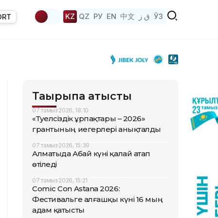
KZ
QZ
РУ
EN
中文
ق ز
ЎЗ
ORT
Тақырыпқа қатысты
07 тамыз 2026, 18:10
«Тәуелсіздік ұрпақтары – 2026»
грантының иегерлері анықталды
07 тамыз 2026, 15:39
Алматыда Абай күні қалай атап
өтіледі
07 тамыз 2026, 15:21
Comic Con Astana 2026:
Фестивальге алғашқы күні 16 мың
адам қатысты