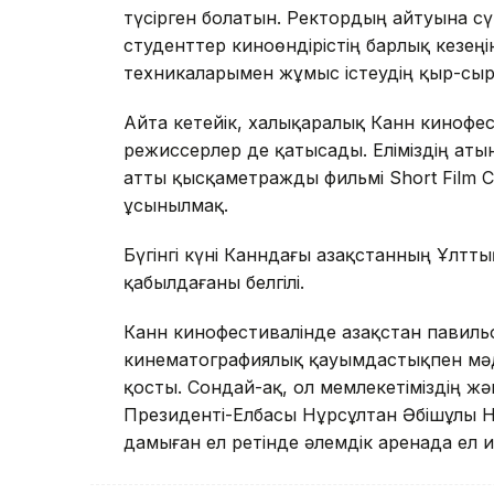
түсірген болатын. Ректордың айтуына сү
студенттер киноөндірістің барлық кезеңі
техникаларымен жұмыс істеудің қыр-сы
Айта кетейік, халықаралық Канн кинофе
режиссерлер де қатысады. Еліміздің ат
атты қысқаметражды фильмі Short Film 
ұсынылмақ.
Бүгінгі күні Канндағы Қазақстанның Ұлт
қабылдағаны белгілі.
Канн кинофестивалінде Қазақстан пави
кинематографиялық қауымдастықпен мәд
қосты. Сондай-ақ, ол мемлекетіміздің ж
Президенті-Елбасы Нұрсұлтан Әбішұлы 
дамыған ел ретінде әлемдік аренада ел 