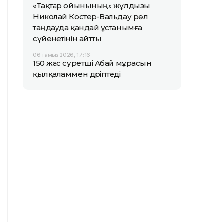
«Тақтар ойынының» жұлдызы
Николай Костер-Вальдау рөл
таңдауда қандай ұстанымға
сүйенетінін айтты
06 тамыз 2026, 17:16
150 жас суретші Абай мұрасын
қылқаламмен дәріптеді