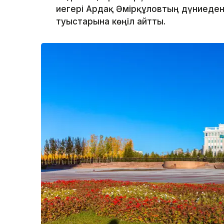
иегері Ардақ Әмірқұловтың дүниеден
туыстарына көңіл айтты.