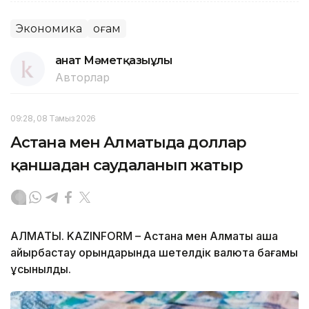
Экономика
Қоғам
Қанат Мәметқазыұлы
Авторлар
09:28, 08 Тамыз 2026
Астана мен Алматыда доллар
қаншадан саудаланып жатыр
АЛМАТЫ. KAZINFORM – Астана мен Алматы ақша
айырбастау орындарында шетелдік валюта бағамы
ұсынылды.