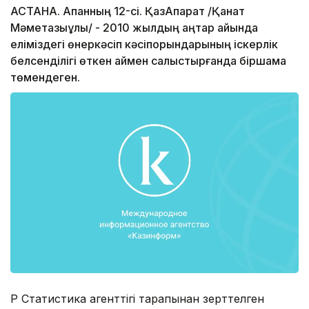
АСТАНА. Ақпанның 12-сі. ҚазАқпарат /Қанат
Мәметқазыұлы/ - 2010 жылдың қаңтар айында
еліміздегі өнеркәсіп кәсіпорындарының іскерлік
белсенділігі өткен аймен салыстырғанда біршама
төмендеген.
ҚР Статистика агенттігі тарапынан зерттелген