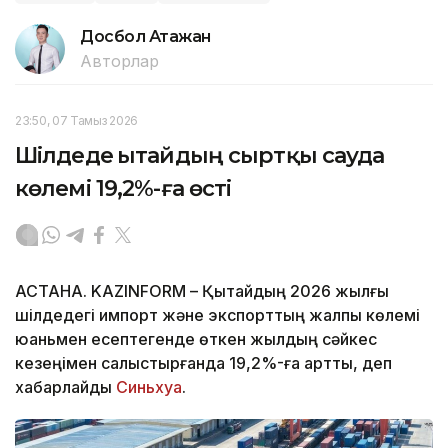
Досбол Атажан
Авторлар
23:50, 07 Тамыз 2026
Шілдеде Қытайдың сыртқы сауда
көлемі 19,2%-ға өсті
АСТАНА. KAZINFORM – Қытайдың 2026 жылғы
шілдедегі импорт және экспорттың жалпы көлемі
юаньмен есептегенде өткен жылдың сәйкес
кезеңімен салыстырғанда 19,2%-ға артты, деп
хабарлайды
Синьхуа
.