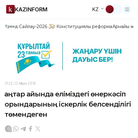
KAZINFORM
KZ
Сайлау-2026
Конституциялық реформа
Арнайы жо
Тренд:
11:22, 12 Ақпан 2010
Қаңтар айында еліміздегі өнеркәсіп
орындарының іскерлік белсенділігі
төмендеген