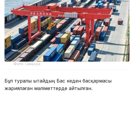
Фото: Синьхуа
Бұл туралы Қытайдың Бас кеден басқармасы
жариялаған мәліметтерде айтылған.
Есепті айда елдің сыртқы сауда айналымы 4,66
трлн юаньға (шамамен 686,3 млрд АҚШ доллары)
жетті. Осылайша бұл көрсеткіш бесінші ай
қатарынан 4 трлн юаньнан жоғары деңгейде
сақталды.