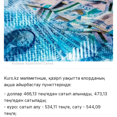
Коллаж: Kazinform/ Canva
Kurs.kz мәліметінше, қазіргі уақытта елорданың
ақша айырбастау пункттерінде:
- доллар 466,13 теңгеден сатып алынады, 473,13
теңгеден сатылады;
- еуро: сатып алу - 534,11 теңге, сату - 544,09
теңге;