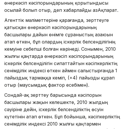
өнеркәсіп кәсіпорындарының қорытындысы
осылай болып отыр, деп хабарлайды ҚазАқпарат.
Агенттік мәліметтеріне қарағанда, зерттеуге
қатысқан өнеркәсіп кәсіпорындарының
басшылары дайын өнiмге сұраныстың азаюын
атап өткен, бұл олардың іскерлік белсенділігінің
кемуіне себепші болған көрінеді. Сонымен, 2010
жылғы қаңтарда өнеркәсіп кәсіпорындарының
іскерлік белсенділігін сипаттайтын
кәсіпкерліктің
сенімділік индексі
өткен аймен салыстырғанда 1
пайыздық тармаққа кеміп, (+4) пайызды құрап
отыр (маусымдық фактор есебімен).
Сондай-ақ зерттеу барысында кәсіпорын
басшылары жақын келешекте, 2010 жылдың
сәуіріне дейiн, iскерлiк белсендiлiктiң өсуін
күтетінін атап өткен. Бұл бойынша, кәсіпкерліктің
сенімділік индексі 2010 жылғы қаңтармен