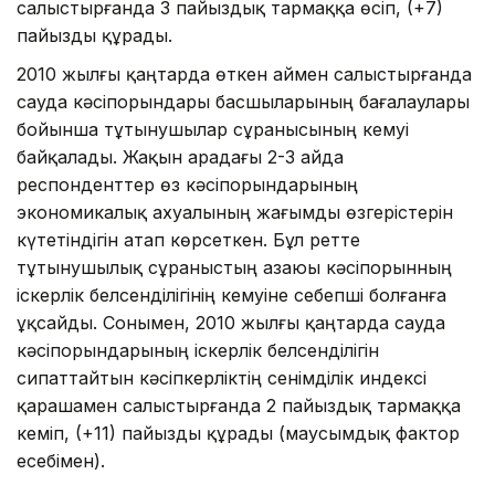
салыстырғанда 3 пайыздық тармаққа өсіп, (+7)
пайызды құрады.
2010 жылғы қаңтарда өткен аймен салыстырғанда
сауда кәсіпорындары басшыларының бағалаулары
бойынша тұтынушылар сұранысының кемуі
байқалады. Жақын арадағы 2-3 айда
респонденттер өз кәсіпорындарының
экономикалық ахуалының жағымды өзгерістерін
күтетіндігін атап көрсеткен. Бұл ретте
тұтынушылық сұраныстың азаюы кәсіпорынның
іскерлік белсенділігінің кемуіне себепші болғанға
ұқсайды. Сонымен, 2010 жылғы қаңтарда сауда
кәсіпорындарының іскерлік белсенділігін
сипаттайтын кәсіпкерліктің сенімділік индексі
қарашамен салыстырғанда 2 пайыздық тармаққа
кеміп, (+11) пайызды құрады (маусымдық фактор
есебімен).