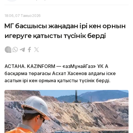
18:06, 07 Тамыз 2026
ҚМГ басшысы жаңадан ірі кен орнын
игеруге қатысты түсінік берді
АСТАНА. KAZINFORM — «ҚазМұнайГаз» ҰК АҚ
басқарма төрағасы Асхат Хасенов алдағы іске
асатын ірі кен орнына қатысты түсінік берді.