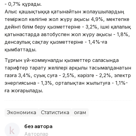
- 0,7% құрады.
Алыс қашықтыққа қатынайтын жолаушылардың
теміржол көлігіне жол жүру ақысы 4,9%, мектепке
дейінгі білім беру қызметтеріне - 3,2%, ішкі қалалық
қатынастарда автобуспен жол жүру ақысы - 1,8%,
денсаулық сақтау қызметтеріне - 1,4%-ға
қымбаттады.
Тұрғын үй-коммуналды қызметтер саласында
тарифтер тарату желілері арқылы тасымалданатын
газға 3,4%, суық суға - 2,5%, кәрізге - 2,2%, электр
энергиясына - 1,3%, орталықтан жылытуға - 1,1%-
ға жоғарылады.
Экономика
Статистика
Қоғам
без автора
Авторлар