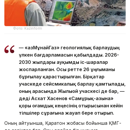
Фото: Kazinform
— «ҚазМұнайГаз» геологиялық барлаудың
үлкен бағдарламасын қабылдады. 2026-
2030 жылдары ауқымды іс-шаралар
жоспарланған. Осы ретте 26 ұңғыманы
бұрғылау қарастырылған. Бірқатар
учаскеде сейсмикалық барлау қамтылады,
оның арасында Жылыой учаскесі де бар, —
деді Асхат Хасенов «Самұрық-Қазына»
қоры Қоғамдық кеңесінің отырысынан кейін
тілшілер сұрағына жауап бере отырып.
Оның айтуынша, Қаратон жобасы бойынша ҚМГ-