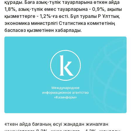
құрады. Баға азық-түлік тауарларына өткен айда
1,8%, азық-түлік емес тауарларына - 0,9%, ақылы
қызметтерге - 1,2%-ға өсті. Бұл туралы ҚР Ұлттық
экономика министрлігі Статистика комитетінің
баспасөз қызметінен хабарлады.
«Өткен айда бағаның өсуі жаңадан жиналған