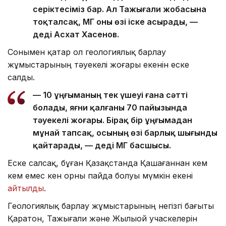
серіктесіміз бар. Ал Тажығали жобасына
тоқталсақ, ҚМГ оны өзі іске асырады, —
деді Асхат Хасенов.
Сонымен қатар ол геологиялық барлау
жұмыстарының тәуекелі жоғары екенін еске
салды.
— 10 ұңғыманың тек үшеуі ғана сәтті
болады, яғни қалғаны 70 пайызында
тәуекелі жоғары. Бірақ бір ұңғымадан
мұнай тапсақ, осының өзі барлық шығынды
қайтарады, — деді ҚМГ басшысы.
Еске салсақ, бұған Қазақстанда Қашағаннан кем
кем емес кен орны пайда болуы мүмкін екені
айтылды
.
Геологиялық барлау жұмыстарының негізгі бағыты
Қаратон, Тажығали және Жылыой учаскелерін