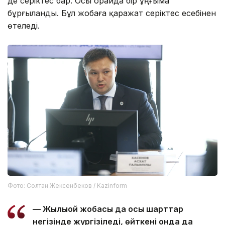
де серіктес бар. Осы орайда бір ұңғыма
бұрғыланды. Бұл жобаға қаражат серіктес есебінен
өтеледі.
Фото: Солтан Жексенбеков / Kazinform
— Жылыой жобасы да осы шарттар
негізінде жүргізіледі, өйткені онда да