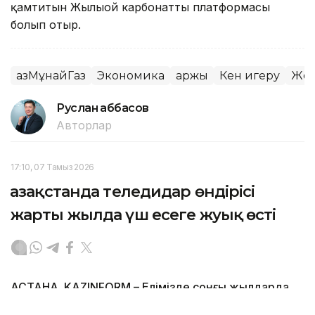
қамтитын Жылыой карбонатты платформасы
болып отыр.
ҚазМұнайГаз
Экономика
Қаржы
Кен игеру
Жер
Руслан Ғаббасов
Авторлар
17:10, 07 Тамыз 2026
Қазақстанда теледидар өндірісі
жарты жылда үш есеге жуық өсті
АСТАНА. KAZINFORM – Елімізде соңғы жылдарда
теледидар өндірісінің өсімі байқалады. Бұл жөнінде