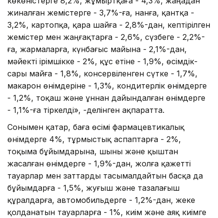
көкөністерге 8,2%, жұмыртқаға - 4,3%, жаңадан
жиналған жемістерге - 3,7%-ға, нанға, қантқа -
3,2%, картопқа, қара шайға - 2,8%-дан, кептірілген
жемістер мен жаңғақтарға - 2,6%, сүзбеге - 2,2%-
ға, жармаларға, күнбағыс майына - 2,1%-дан,
мәйекті ірімшікке - 2%, құс етіне - 1,9%, өсімдік-
сары майға - 1,8%, консервіленген сүтке - 1,7%,
макарон өнімдеріне - 1,3%, кондитерлік өнімдерге
- 1,2%, тоқаш және ұннан дайындалған өнімдерге
- 1,1%-ға тіркелді», -делінген ақпаратта.
Сонымен қатар, баға өсімі фармацевтикалық
өнімдерге 4%, тұрмыстық аспаптарға - 2%,
тоқыма бұйымдарына, шыны және қыштан
жасалған өнімдерге - 1,9%-дан, жолға қажетті
тауарлар мен заттарды тасымалдайтын басқа да
бұйымдарға - 1,5%, жуғыш және тазалағыш
құралдарға, автомобильдерге - 1,2%-дан, жеке
қолданатын тауарларға - 1%, киім және аяқ киімге