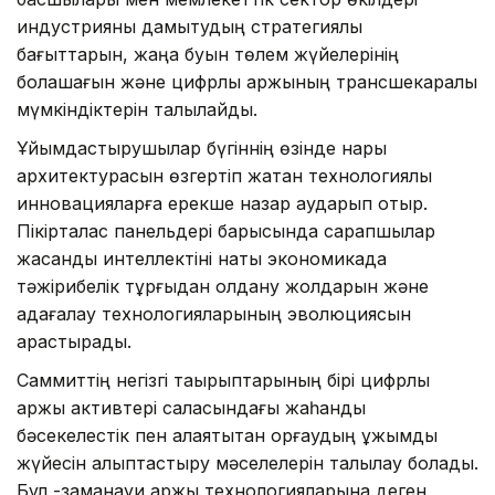
индустрияны дамытудың стратегиялық
бағыттарын, жаңа буын төлем жүйелерінің
болашағын және цифрлық қаржының трансшекаралық
мүмкіндіктерін талқылайды.
Ұйымдастырушылар бүгіннің өзінде нарық
архитектурасын өзгертіп жатқан технологиялық
инновацияларға ерекше назар аударып отыр.
Пікірталас панельдері барысында сарапшылар
жасанды интеллектіні нақты экономикада
тәжірибелік тұрғыдан қолдану жолдарын және
қадағалау технологияларының эволюциясын
қарастырады.
Саммиттің негізгі тақырыптарының бірі цифрлық
қаржы активтері саласындағы жаһандық
бәсекелестік пен алаяқтықтан қорғаудың ұжымдық
жүйесін қалыптастыру мәселелерін талқылау болады.
Бұл -заманауи қаржы технологияларына деген