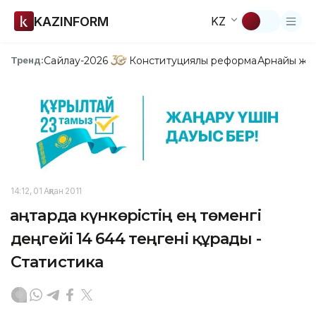
KAZINFORM
KZ
Сайлау-2026
Конституциялық реформа
Арнайы жо
Тренд:
14:12, 01 Ақпан 2011
Қаңтарда күнкөрістің ең төменгі
деңгейі 14 644 теңгені құрады -
Статистика