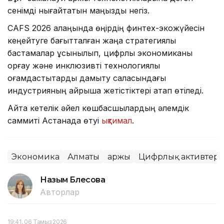
сенімді нығайтатын маңызды негіз.
CAFS 2026 алаңында өңірдің финтех-экожүйесін
кеңейтуге бағытталған жаңа стратегиялық
бастамалар ұсынылып, цифрлық экономиканы
қорғау және инклюзивті технологиялық
қоғамдастықтарды дамыту саласындағы
индустрияның айрықша жетістіктері атап өтіледі.
Айта кетелік әйел көшбасшылардың әлемдік
саммиті Астанада өтуі
ықтимал
.
Экономика
Алматы
Қаржы
Цифрлық активтер
Назым Бөлесова
Авторлар
19:41, 06 Тамыз 2026