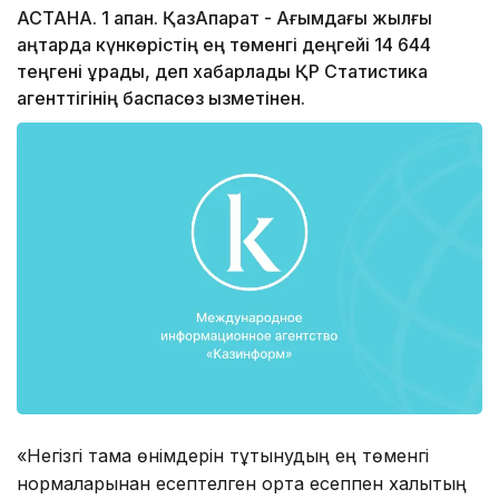
АСТАНА. 1 ақпан. ҚазАқпарат - Ағымдағы жылғы
қаңтарда күнкөрістің ең төменгі деңгейі 14 644
теңгені құрады, деп хабарлады ҚР Статистика
агенттігінің баспасөз қызметінен.
«Негізгі тамақ өнімдерін тұтынудың ең төменгі
нормаларынан есептелген орта есеппен халықтың