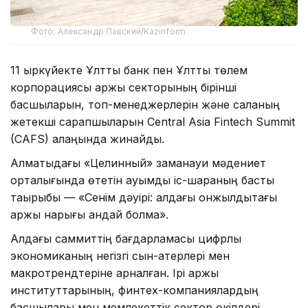
Фото: Александр Павский/Kazinform
11 қыркүйекте Ұлттық банк пен Ұлттық төлем
корпорациясы қаржы секторының бірінші
басшыларын, топ-менеджерлерін және саланың
жетекші сарапшыларын Central Asia Fintech Summit
(CAFS) алаңында жинайды.
Алматыдағы «Целинный» заманауи мәдениет
орталығында өтетін ауқымды іс-шараның басты
тақырыбы — «Сенім дәуірі: алдағы онжылдықтағы
қаржы нарығы қандай болмақ».
Алдағы саммиттің бағдарламасы цифрлық
экономиканың негізгі сын-қатерлері мен
макротрендтеріне арналған. Ірі қаржы
институттарының, финтех-компаниялардың
басшылары мен мемлекеттік сектор өкілдері