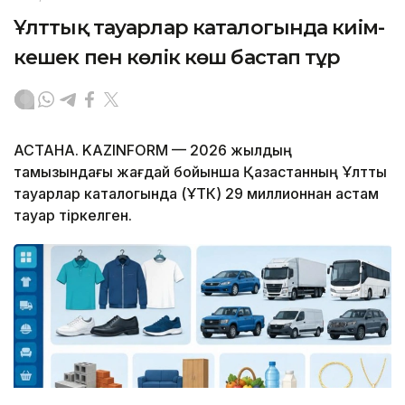
Ұлттық тауарлар каталогында киім-
кешек пен көлік көш бастап тұр
АСТАНА. KAZINFORM — 2026 жылдың
тамызындағы жағдай бойынша Қазақстанның Ұлттық
тауарлар каталогында (ҰТК) 29 миллионнан астам
тауар тіркелген.