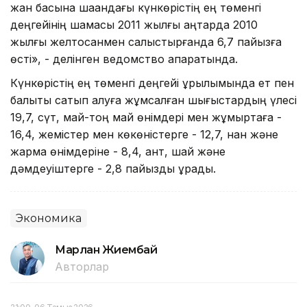
жан басына шаққандағы күнкөрістің ең төменгі
деңгейінің шамасы 2011 жылғы қаңтарда 2010
жылғы желтоқсанмен салыстырғанда 6,7 пайызға
өсті», - делінген ведомство ақпаратында.
Күнкөрістің ең төменгі деңгейі құрылымында ет пен
балықты сатып алуға жұмсалған шығыстардың үлесі
19,7, сүт, май-тоң май өнімдері мен жұмыртқаға -
16,4, жемістер мен көкөністерге - 12,7, нан және
жарма өнімдеріне - 8,4, қант, шай және
дәмдеуіштерге - 2,8 пайызды құрады.
Экономика
Марлан Жиембай
Авторлар