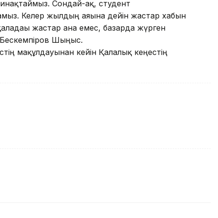
нақтаймыз. Сондай-ақ, студент
мыз. Келер жылдың аяғына дейін жастар хабын
ладағы жастар ғана емес, базарда жүрген
 Бескемпіров Шыңғыс.
стің мақұлдауынан кейін Қалалық кеңестің