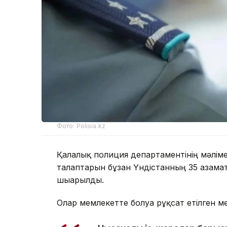
Фото: Polisia.kz
Қалалық полиция департаментінің мәлім
талаптарын бұзған Үндістанның 35 азам
шығарылды.
Олар мемлекетте болуға рұқсат етілген м