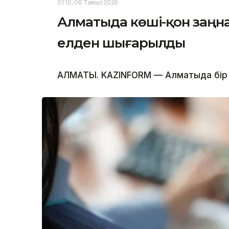
01:10, 06 Тамыз 2026
Алматыда көші-қон заңна
елден шығарылды
АЛМАТЫ. KAZINFORM — Алматыда бір 