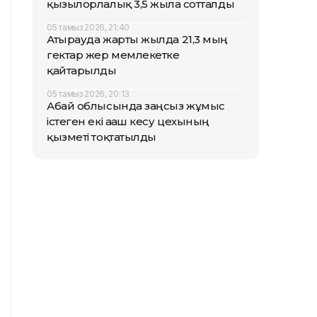
қызылорлалық 3,5 жылға сотталды
05 тамыз 2026, 21:40
Атырауда жарты жылда 21,3 мың
гектар жер мемлекетке
қайтарылды
05 тамыз 2026, 20:13
Абай облысында заңсыз жұмыс
істеген екі ағаш кесу цехының
қызметі тоқтатылды