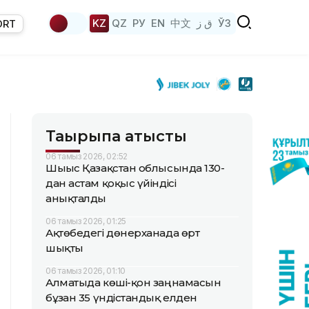
KZ
QZ
РУ
EN
中文
ق ز
ЎЗ
ORT
Тақырыпқа қатысты
06 тамыз 2026, 02:52
Шығыс Қазақстан облысында 130-
дан астам қоқыс үйіндісі
анықталды
06 тамыз 2026, 01:25
Ақтөбедегі дөнерханада өрт
шықты
06 тамыз 2026, 01:10
Алматыда көші-қон заңнамасын
бұзған 35 үндістандық елден