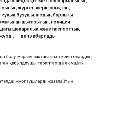
нда көші-қон қызметі басқармасының
арының жүрген жерін анықтап,
н құқық бұзушылардың барлығы
умағынан шығарылып, полиция
дағы шекаралық және паспорттық
 жүрді, — деп хабарлады
н болу мерзімі аяқталғаннан кейін олардың
ген қабылдаушы тараптар да әкімшілік
етелдік жүргізушілерді жазалайтын