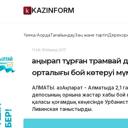
KAZINFORM
Ақорда
Тағайындау
Заң және тәртіп
Дерекқор
Тренд:
11:48, 18 Мамыр 2017
Қаңырап тұрған трамвай
орталығы бой көтеруі мү
АЛМАТЫ. ҚазАқпарат - Алматыда 2,1 
депосының орнына жастар хабы бой 
қаласы қоғамдық кеңесінде Урбанис
Ливинская таныстырды.