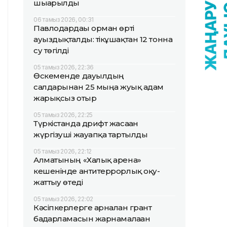
шығарылды
06 тамыз 2026, 00:31
Павлодардағы орман өрті
ауыздықталды: тікұшақтан 12 тонна
су төгілді
05 тамыз 2026, 22:36
Өскеменде дауылдың
салдарынан 25 мыңға жуық адам
жарықсыз отыр
05 тамыз 2026, 22:25
Түркістанда дрифт жасаған
жүргізуші жауапқа тартылды
05 тамыз 2026, 22:12
Алматының «Халық арена»
кешенінде антитеррорлық оқу-
жаттығу өтеді
05 тамыз 2026, 22:02
Кәсіпкерлерге арналған грант
бағдарламасын жарнамалаған