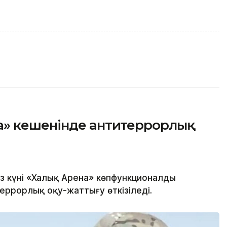
а» кешенінде антитеррорлық
з күні «Халық Арена» көпфункционалды
еррорлық оқу-жаттығу өткізіледі.