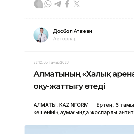
Досбол Атажан
Авторлар
22:12, 05 Тамыз 2026
Алматының «Халық арен
оқу-жаттығу өтеді
АЛМАТЫ. KAZINFORM — Ертең, 6 тамы
кешенінің аумағында жоспарлы антит