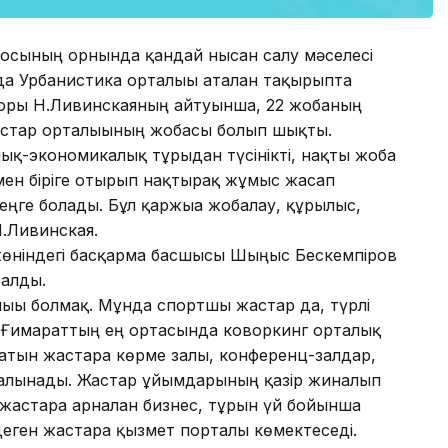
епосының орнында қандай нысан салу мәселесі
а Урбанистика орталығы аталған тақырыпта
кторы Н.Ливинскаяның айтуынша, 22 жобаның
астар орталығының жобасы болып шықты.
ық-экономикалық тұрғыдан түсінікті, нақты жоба
мен біріге отырып нақтырақ жұмыс жасап
ңге болады. Бұл қаржыға жобалау, құрылыс,
Н.Ливинская.
жөніндегі басқарма басшысы Шыңғыс Бескемпіров
талды.
ығы болмақ. Мұнда спортшы жастар да, түрлі
ы. Ғимараттың ең ортасында коворкинг орталық
тын жастарға көрме залы, конференц-залдар,
салынады. Жастар ұйымдарының қазір жиналып
жастарға арналған бизнес, тұрғын үй бойынша
ген жастарға қызмет порталы көмектеседі.