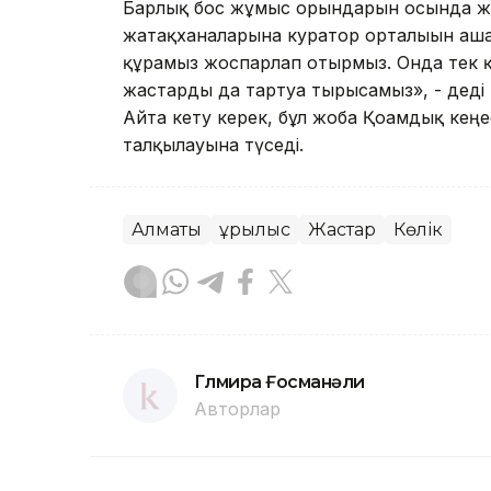
Барлық бос жұмыс орындарын осында жи
жатақханаларына куратор орталығын аша
құрамыз жоспарлап отырмыз. Онда тек қа
жастарды да тартуға тырысамыз», - деді
Айта кету керек, бұл жоба Қоғамдық кеңе
талқылауына түседі.
Алматы
Құрылыс
Жастар
Көлік
Гүлмира Ғосманәли
Авторлар