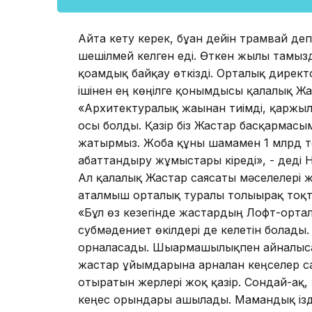
Айта кету керек, бұған дейін трамвай д
шешілмей келген еді. Өткен жылы тамызд
қоғамдық байқау өткізді. Орталық дире
ішінен ең көңілге қонымдысы қалалық Ж
«Архитектуралық жағынан тиімді, қаржыл
осы болды. Қазір біз Жастар басқармасы
жатырмыз. Жоба құны шамамен 1 млрд те
абаттандыру жұмыстары кіреді», - деді 
Ал қалалық Жастар саясаты мәселелері 
аталмыш орталық туралы толығырақ тоқ
«Бұл өз кезегінде жастардың Лофт-ортал
субмәдениет өкілдері де келетін болад
орналасады. Шығармашылықпен айналыса
жастар ұйымдарына арналған кеңселер 
отыратын жерлері жоқ қазір. Сондай-ақ, 
кеңес орындары ашылады. Мамандық ізде