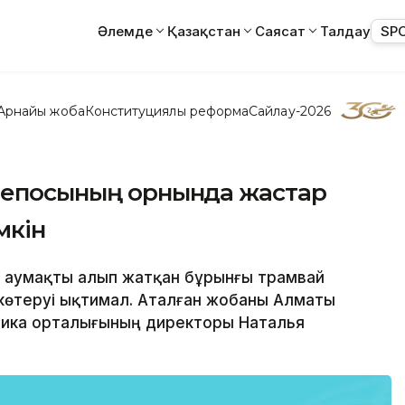
Әлемде
Қазақстан
Саясат
Талдау
SP
Арнайы жоба
Конституциялық реформа
Сайлау-2026
 депосының орнында жастар
мкін
га аумақты алып жатқан бұрынғы трамвай
көтеруі ықтимал. Аталған жобаны Алматы
тика орталығының директоры Наталья