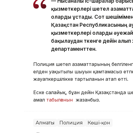
— Нысаналы іс-шаралар барысы
қызметкерлері шетел азаматт
оларды ұстады. Сот шешіміме
Қазақстан Республикасының а
қызметкерлері оларды әуежай
бақылаудан өткенге дейін алып
департаменттен.
Полиция шетел азаматтарының белгіленге
елден уақытылы шығуын қамтамасыз етпе
жауапкершілікке тартылғанын атап өтті.
Еске салайық, бұған дейін Қазақстанда ш
амал
табылғанын
жазғанбыз.
Алматы
Полиция
Көші-қон