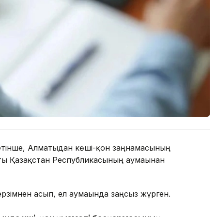
етінше, Алматыдан көші-қон заңнамасының
аты Қазақстан Республикасының аумағынан
ерзімнен асып, ел аумағында заңсыз жүрген.