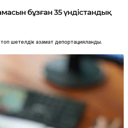
масын бұзған 35 үндістандық
топ шетелдік азамат депортацияланды.