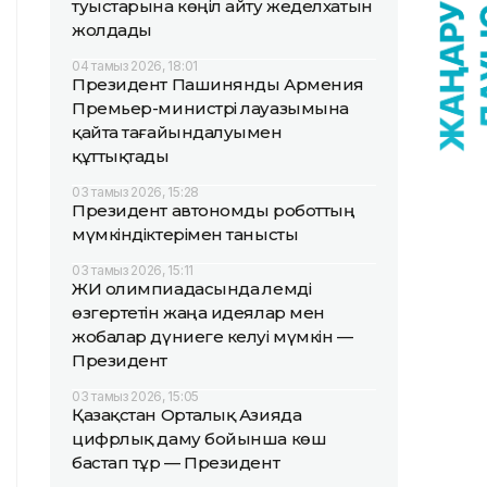
туыстарына көңіл айту жеделхатын
жолдады
04 тамыз 2026, 18:01
Президент Пашинянды Армения
Премьер-министрі лауазымына
қайта тағайындалуымен
құттықтады
03 тамыз 2026, 15:28
Президент автономды роботтың
мүмкіндіктерімен танысты
03 тамыз 2026, 15:11
ЖИ олимпиадасында әлемді
өзгертетін жаңа идеялар мен
жобалар дүниеге келуі мүмкін —
Президент
03 тамыз 2026, 15:05
Қазақстан Орталық Азияда
цифрлық даму бойынша көш
бастап тұр — Президент