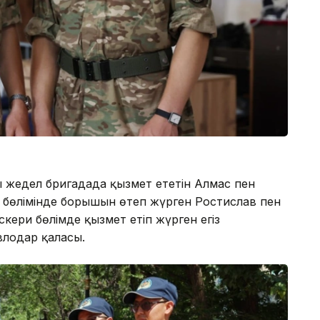
 жедел бригадада қызмет ететін Алмас пен
 бөлімінде борышын өтеп жүрген Ростислав пен
скери бөлімде қызмет етіп жүрген егіз
авлодар қаласы.