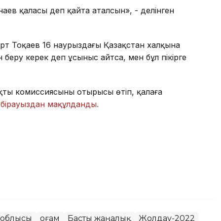
ев қаласы деп қайта аталсын», - делінген
рт Тоқаев 16 наурыздағы Қазақстан халқына
беру керек деп ұсыныс айтса, мен бұл пікірге
қты комиссиясының отырысы өтіп, қалаға
ы
бірауыздан мақұлданды.
 облысы
Қоғам
Басты жаңалық
Жолдау-2022