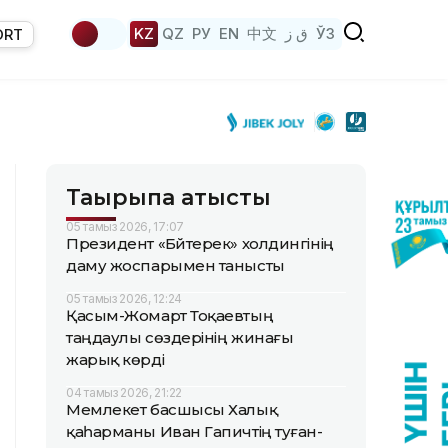
KZ
QZ
РУ
EN
中文
ق ز
ЎЗ
ORT
Тақырыпқа қатысты
05 тамыз 2026, 17:07
Президент «Бәйтерек» холдингінің
даму жоспарымен танысты
05 тамыз 2026, 12:24
Қасым-Жомарт Тоқаевтың
таңдаулы сөздерінің жинағы
жарық көрді
04 тамыз 2026, 21:22
Мемлекет басшысы Халық
қаһарманы Иван Гапичтің туған-