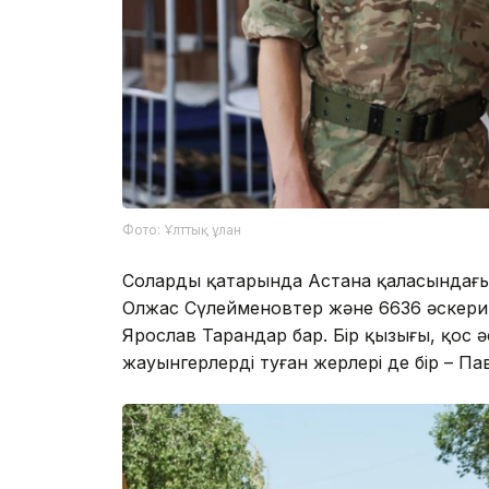
Фото: Ұлттық ұлан
Солардың қатарында Астана қаласындағы
Олжас Сүлейменовтер және 6636 әскери
Ярослав Тарандар бар. Бір қызығы, қос ә
жауынгерлердің туған жерлері де бір – П