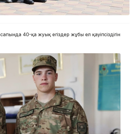
апында 40-қа жуық егіздер жұбы ел қауіпсіздігін