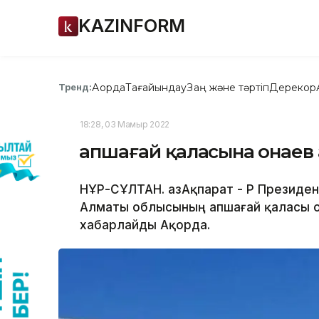
KAZINFORM
Ақорда
Тағайындау
Заң және тәртіп
Дерекқор
Тренд:
18:28, 03 Мамыр 2022
Қапшағай қаласына Қонаев
НҰР-СҰЛТАН. ҚазАқпарат - ҚР Презид
Алматы облысының Қапшағай қаласы Қ
хабарлайды Ақорда.