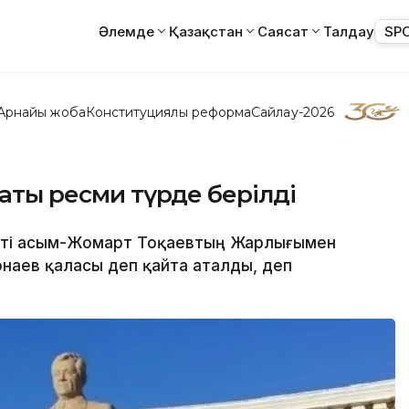
Әлемде
Қазақстан
Саясат
Талдау
SP
Арнайы жоба
Конституциялық реформа
Сайлау-2026
 аты ресми түрде берілді
енті Қасым-Жомарт Тоқаевтың Жарлығымен
онаев қаласы деп қайта аталды, деп