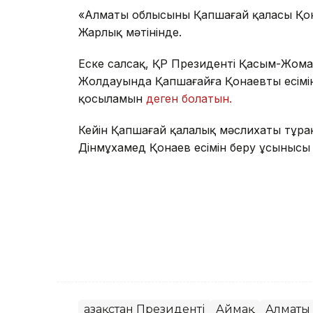
«Алматы облысының Қапшағай қаласы Қона
Жарлық мәтінінде.
Еске салсақ, ҚР Президенті Қасым-Жома
Жолдауында Қапшағайға Қонаевтың есімін 
қосыламын
деген болатын.
Кейін Қапшағай қалалық мәслихаты тұра
Дінмұхамед Қонаев есімін беру ұсыныс
Қазақстан Президенті
Аймақ
Алматы