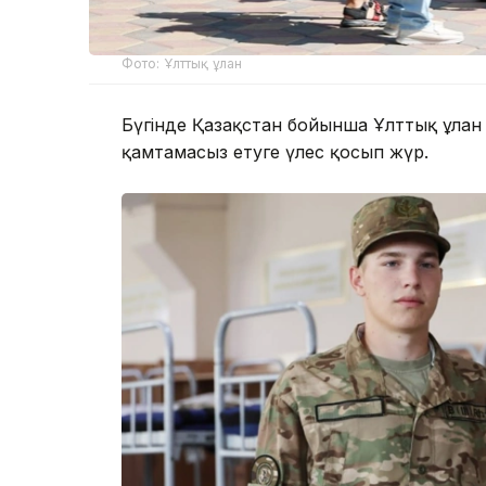
Фото: Ұлттық ұлан
Бүгінде Қазақстан бойынша Ұлттық ұлан с
қамтамасыз етуге үлес қосып жүр.