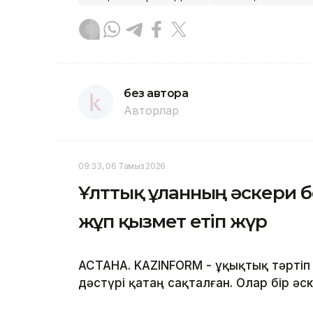
без автора
Авторлар
09:33, 06 Тамыз 2026
Ұлттық ұланның әскери б
жұп қызмет етіп жүр
АСТАНА. KAZINFORM - Құқықтық тәртіп 
дәстүрі қатаң сақталған. Олар бір ә