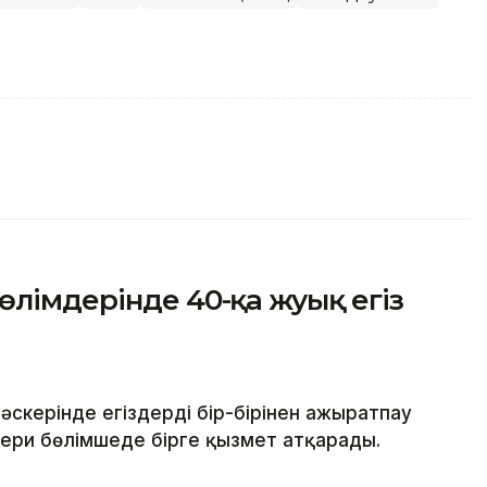
өлімдерінде 40-қа жуық егіз
әскерінде егіздерді бір-бірінен ажыратпау
скери бөлімшеде бірге қызмет атқарады.