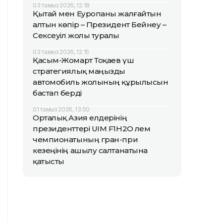
03 тамыз 2026, 12:18
Қытай мен Еуропаны жалғайтын
алтын көпір – Президент Бейнеу –
Сексеуіл жолы туралы
03 тамыз 2026, 12:15
Қасым-Жомарт Тоқаев үш
стратегиялық маңызды
автомобиль жолының құрылысын
бастап берді
01 тамыз 2026, 13:50
Орталық Азия елдерінің
президенттері UIM F1H2O әлем
чемпионатының гран-при
кезеңінің ашылу салтанатына
қатысты