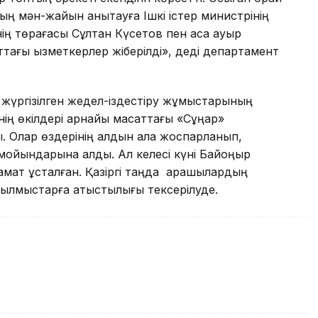
ң мән-жайын анықтауға Ішкі істер министрінің
ің төрағасы Сұлтан Күсетов пен аса ауыр
тағы қызметкерлер жіберілді», деді департамент
 жүргізілген жедел-іздестіру жұмыстарының
ің өкілдері арнайы мақсаттағы «Сұңқар»
ы. Олар өздерінің алдын ала жоспарланып,
мойындарына алды. Ал келесі күні Байқоңыр
замат ұсталған. Қазіргі таңда қарақшылардың
қылмыстарға қатыстылығы тексерілуде.