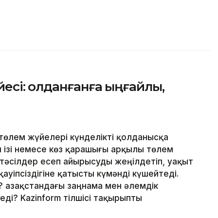
сі: Қолданғанға ыңғайлы,
төлем жүйелері күнделікті қолданысқа
ан ізі немесе көз қарашығы арқылы төлем
 тәсілдер есеп айырысуды жеңілдетіп, уақыт
ауіпсіздігіне қатысты күмәнді күшейтеді.
 Қазақстандағы заңнама мен әлемдік
ді? Kazinform тілшісі тақырыпты