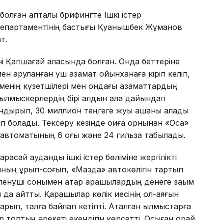
болған апталық брифингте Ішкі істер
т департаментінің бастығы Қуанышбек Жұманов
т.
і Қапшағай қаласында болған. Онда беттеріне
 қаруланған үш азамат ойынханаға кіріп келіп,
кеменің күзетшілері мен ондағы азаматтардың
 қылмыскерлердің бірі алдын ала дайындап
ндырып, 30 миллион теңгеге жуық ақшаны алады
п болады. Тексеру кезінде оқиға орнынан «Оса»
автоматының 6 оғы және 24 гильза табылады.
асай аудандық ішкі істер бөліміне жергілікті
шының ұрып-соғып, «Мазда» автокөлігін тартып
нуші сонымен қатар қарақшылардың денеге зақым
а айтты. Қарақшылар көлік иесінің қол-аяғын
арып, талға байлап кетіпті. Аталған қылмыстарға
ір топтың әрекеті екендігін көрсетті. Осыған орай