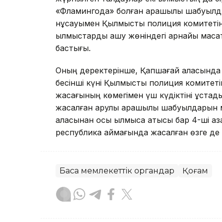
«Фламингода» болған қарақшылық шабуылды
нұсқауымен Қылмыстық полиция комитетін
қылмыстарды ашу жөніндегі арнайы мақсат
бастығы.
Оның деректерінше, Қапшағай қаласында
бесінші күні Қылмыстық полиция комитетін
жасағының көмегімен үш күдіктіні ұстад
жасалған қарулы қарақшылық шабуылдарын 
қаласынан осы қылмысқа қатысы бар 4-ші а
республика аймағында жасалған өзге де 
Басқа мемлекеттік органдар
Қоғам