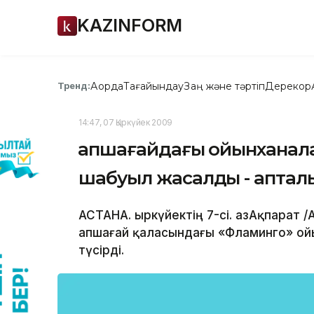
KAZINFORM
Ақорда
Тағайындау
Заң және тәртіп
Дерекқор
Тренд:
14:47, 07 Қыркүйек 2009
Қапшағайдағы ойынханал
шабуыл жасалды - аптал
АСТАНА. Қыркүйектің 7-сі. ҚазАқпарат
Қапшағай қаласындағы «Фламинго» о
түсірді.