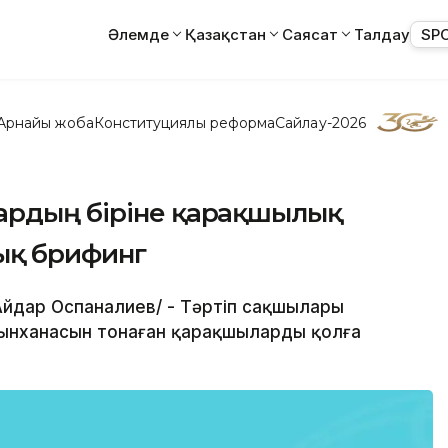
Әлемде
Қазақстан
Саясат
Талдау
SP
Арнайы жоба
Конституциялық реформа
Сайлау-2026
ардың біріне қарақшылық
ық брифинг
 /Айдар Оспаналиев/ - Тәртіп сақшылары
йынханасын тонаған қарақшыларды қолға