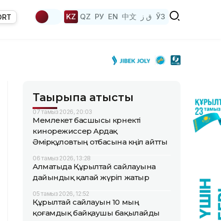
KZ
QZ
РУ
EN
中文
ق ز
ЎЗ
ORT
Тақырыпқа қатысты
07 тамыз 2026, 20:03
Мемлекет басшысы көрнекті
кинорежиссер Ардақ
Әмірқұловтың отбасына көңіл айтты
06 тамыз 2026, 13:28
Алматыда Құрылтай сайлауына
дайындық қалай жүріп жатыр
05 тамыз 2026, 12:52
Құрылтай сайлауын 10 мың
қоғамдық байқаушы бақылайды