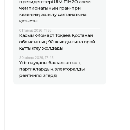
президенттері UIM F1H2O әлем
чемпионатының гран-при
кезеңінің ашылу салтанатына
қатысты
01 тамыз 2026, 11:26
Қасым-Жомарт Тоқаев Қостанай
облысының 90 жылдығына орай
құттықтау жолдады
30 шілде 2026, 17:48
Үгіт науқаны басталған соң
партиялардың электоралды
рейтингісі өзгерді