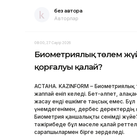
без автора
Авторлар
08:00, 27 Сәуір 2026
Биометриялық төлем жүйе
қорғалуы қалай?
АСТАНА. KAZINFORM – Биометриялық 
жаппай еніп келеді. Бет-әлпет, алақ
жасау енді ешкімге таңсық емес. Бұл
үнемдегенімен, дербес деректердің қ
Биометрия қаншалықты сенімді жүйе?
тәжірибеде бұл мәселе қалай реттеле
сарапшылармен бірге зерделеді.