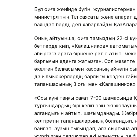
Бұл оқиға жөнінде бүгін журналистермен 
министрлігінің Тіл саясаты және ақпара
баяндап берді, деп хабарлайды ҚазАқпара
Оның айтуынша, оқиға тамыздың 22-сі күн
бетперде киіп, «Калашников» автоматымен
қабырғаға қарата бірнеше рет оқ атып, ме
барлығын еденге жатқызған. Сол мезетте
әкелген балғасымен кассаның әйнегін сы
да қылмыскерлердің барлығы көзден ғайы
тапаншасының 3 оғы мен «Калашников» 
«Осы күні таңғы сағат 7-00 шамасында Қар
тұрғындардың бірі келіп өзін екі жолау
алғандығын айтып, шағымданады. Жәбірле
келтіретін тапаншаларының болғандығын д
байлап, аузын тығындап, қала сыртына ап
жүргізілген талдаулар екі қылмыстың да б