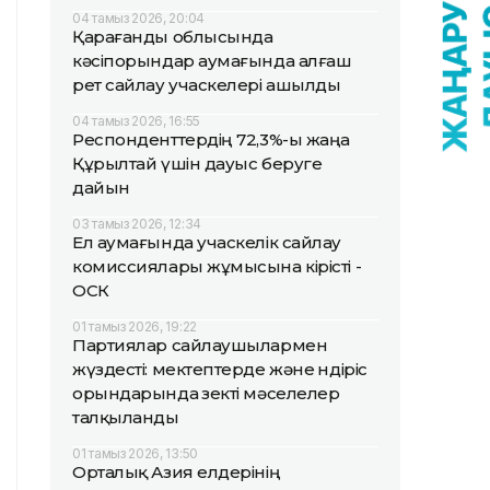
04 тамыз 2026, 20:04
Қарағанды облысында
кәсіпорындар аумағында алғаш
рет сайлау учаскелері ашылды
04 тамыз 2026, 16:55
Респонденттердің 72,3%-ы жаңа
Құрылтай үшін дауыс беруге
дайын
03 тамыз 2026, 12:34
Ел аумағында учаскелік сайлау
комиссиялары жұмысына кірісті -
ОСК
01 тамыз 2026, 19:22
Партиялар сайлаушылармен
жүздесті: мектептерде және өндіріс
орындарында өзекті мәселелер
талқыланды
01 тамыз 2026, 13:50
Орталық Азия елдерінің